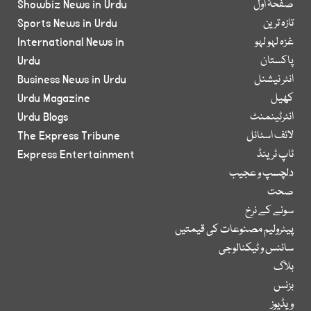
صفحۂ اول
Showbiz News in Urdu
تازہ ترین
Sports News in Urdu
غزہ لہو لہو
International News in
پاکستان
Urdu
انٹر نیشنل
Business News in Urdu
کھیل
Urdu Magazine
انٹرٹینمنٹ
Urdu Blogs
لائف اسٹائل
The Express Tribune
ٹاپ ٹرینڈ
Express Entertainment
دلچسپ و عجیب
صحت
سونے کے نرخ
پیٹرولیم مصنوعات کی قیمتیں
سائنس و ٹیکنالوجی
بلاگ
بزنس
ویڈیوز