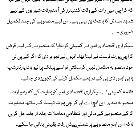
کہ کراچی میں رات کے وقت کنٹینرز کی آمدورفت شہریوں کے لیے
شدید مسائل کا باعث بن رہی ہے، اس لیے منصوبے کی جلد تکمیل
ضروری ہے۔
سیکرٹری اقتصادی امور نے کمیٹی کو بتایا کہ منصوبے کے لیے قرض
کراچی پورٹ ٹرسٹ نے لینا تھا۔ انہوں نے تجویز دی کہ اگر کے پی ٹی
خود منصوبہ مکمل نہیں کر سکتی تو اسے پبلک پرائیویٹ پارٹنرشپ
یا پی ایس ڈی پی کے ذریعے مکمل کرنے کی تجویز دی جائے۔
قائمہ کمیٹی نے سیکرٹری اقتصادی امور کو ہدایت کی کہ وہ وزارت
منصوبہ بندی، این ایچ اے اور کراچی پورٹ ٹرسٹ کے ساتھ مشاورت
کرکے منصوبے کے مالی اور انتظامی معاملات جلد از جلد حل کریں
تاکہ اس اہم منصوبے پر عملی پیش رفت یقینی بنائی جا سکے۔