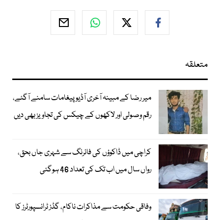
متعلقہ
میر رضا کے مبینہ آخری آڈیو پیغامات سامنے آگئے،
رقم وصولی اور لاکھوں کے چیکس کی تجاویز بھی دیں
کراچی میں ڈاکوؤں کی فائرنگ سے شہری جاں بحق،
رواں سال میں اب تک کی تعداد 46 ہوگئی
وفاقی حکومت سے مذاکرات ناکام، گڈز ٹرانسپورٹرز کا