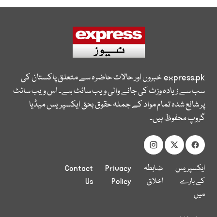
express.pk
خبروں اور حالات حاضرہ سے متعلق پاکستان کی
سب سے زیادہ وزٹ کی جانے والی ویب سائٹ ہے۔ اس ویب سائٹ
پر شائع شدہ تمام مواد کے جملہ حقوق بحق ایکسپریس میڈیا
گروپ محفوظ ہیں۔
ایکسپریس
ضابطہ
Privacy
Contact
کے بارے
اخلاق
Policy
Us
میں