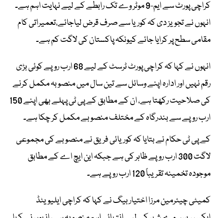
کراچی پورٹ سے ایم-9 موٹر وے تک رابطے کے لیے نہایت اہم ہے۔
انہوں نے تجویز دی کہ کوریا سے صرف قرض لیاجائے،تعمیراتی کام
مقامی سطح پر کرایا جائے کیونکہ پاکستان کی لاگت کم ہے۔
انہوں نے کہا کہ کراچی پورٹ ٹرسٹ کے لیے 68 ارب روپے کوئی بڑی
رقم نہیں اور ادارہ اپنے وسائل سے تین سال میں منصوبہ مکمل کرنے
کی صلاحیت رکھتا ہے، ان کے مطابق کے پی ٹی پہلے بھی اپنے 150
ارب روپے سے بندرگاہ کے مختلف منصوبے مکمل کر چکا ہے۔
کے پی ٹی حکام نے بتایا کہ کوریائی فریق نے منصوبے کی مجموعی
لاگت 300 ارب روپے ظاہر کی ہے جبکہ این ایچ اے کے مطابق
موجودہ تخمینہ تقریباً 120 ارب روپے ہے۔
کمیٹی چیئرمین مرزا اختیار بیگ نے کہا کہ کراچی ایلیویٹڈ
ایکسپریس وے شہر کے لیے انتہائی اہم منصوبہ ہے، انہوں نے کہا