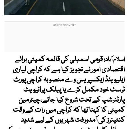
قومی اسمبلی کی قائمہ کمیٹی برائے
اسلام آباد:
اقتصادی امور نے تجویز کیا ہے کہ کراچی لیاری
ایلیویٹڈ ایکسپریس وے منصوبہ کراچی پورٹ
ٹرسٹ خود مکمل کرے یا پبلک پرائیویٹ
پارٹنرشپ کے تحت شروع کیا جائے،چیئرمین
کمیٹی کا کہنا تھا کہ کراچی میں رات کے وقت
کنٹینرز کی آمدورفت شہریوں کے لیے شدید