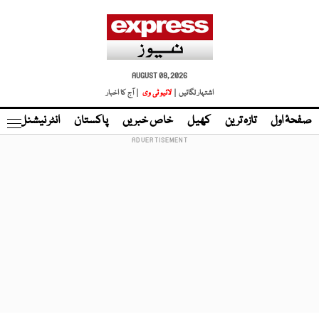
AUGUST 08, 2026
اشتہار لگائیں |
لائیو ٹی وی
| آج کا اخبار
صفحۂ اول
تازہ ترین
کھیل
خاص خبریں
پاکستان
انٹر نیشنل
ٹا