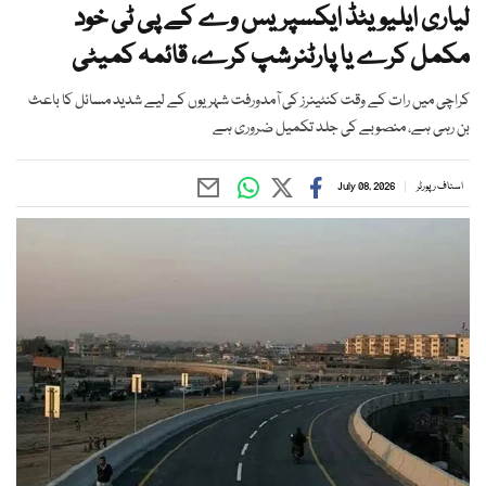
لیاری ایلیویٹڈ ایکسپریس وے کے پی ٹی خود
مکمل کرے یا پارٹنرشپ کرے، قائمہ کمیٹی
کراچی میں رات کے وقت کنٹینرز کی آمدورفت شہریوں کے لیے شدید مسائل کا باعث
بن رہی ہے، منصوبے کی جلد تکمیل ضروری ہے
اسٹاف رپورٹر
July 08, 2026