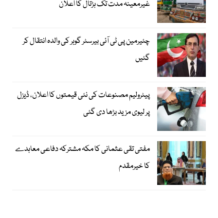
غیرمعینہ مدت تک ہڑتال کا اعلان
چئیرمین پی ٹی آئی بیرسٹر گوہر کی والدہ انتقال کر
گئیں
پیٹرولیم مصنوعات کی نئی قیمتوں کا اعلان، ڈیزل
پر لیوی مزید بڑھا دی گئی
مفتی تقی عثمانی کا مکہ مشترکہ دفاعی معاہدے
کا خیرمقدم