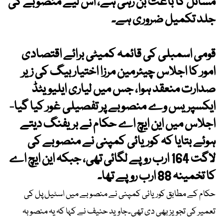
مسائل کا باعث بن رہی ہے، اس لیے منصوبے کی
جلد تکمیل ضروری ہے۔
قومی اسمبلی کی قائمہ کمیٹی برائے اقتصادی
امور کا اجلاس چیئرمین مرزا اختیار بیگ کی زیر
صدارت منعقد ہوا، جس میں لیاری ایلیویٹڈ
ایکسپریس وے منصوبے پر تفصیلی غور کیا گیا-
اجلاس میں این ایچ اے حکام نے بریفنگ دیتے
ہوئے بتایا کہ کوریائی کمپنی نے منصوبے کی
لاگت 164 ارب روپے لگائی تھی، جبکہ این ایچ اے
کا تخمینہ 88 ارب روپے تھا۔
حکام کے مطابق کوریائی کمپنی نے منصوبے میں اسٹیل پل کی
تعمیر کی تجویز بھی دی تھی۔جاوید حنیف نے کہا کہ یہ منصوبہ