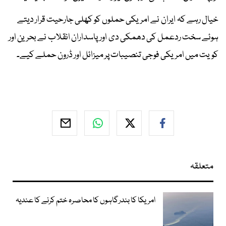
خیال رہے کہ ایران نے امریکی حملوں کو کھلی جارحیت قرار دیتے
ہوئے سخت ردعمل کی دھمکی دی اور پاسداران انقلاب نے بحرین اور
کویت میں امریکی فوجی تنصیبات پر میزائل اور ڈرون حملے کیے۔
متعلقہ
امریکا کا بندرگاہوں کا محاصرہ ختم کرنے کا عندیہ