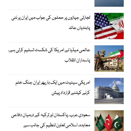
تجارتی جہازوں پر حملوں کی جواب میں ایران پر نئی
پابندیاں عائد
عالمی میڈیا نے امریکا کی شکست تسلیم کرلی ہے،
پاسداران انقلاب
امریکی سینیٹ میں ایک بار پھر ایران جنگ ختم
کرنے کیلئے قرارداد پیش
سعودی عرب، پاکستان اور ترکیہ کے درمیان دفاعی
معاہدہ، اسلامی تعاون تنظیم کی جانب سے