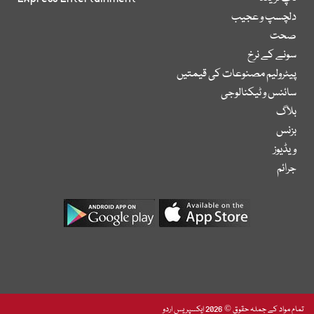
دلچسپ و عجیب
صحت
سونے کے نرخ
پیٹرولیم مصنوعات کی قیمتیں
سائنس و ٹیکنالوجی
بلاگ
بزنس
ویڈیوز
جرائم
تمام مواد کے جملہ حقوق © 2026 ایکسپریس اردو