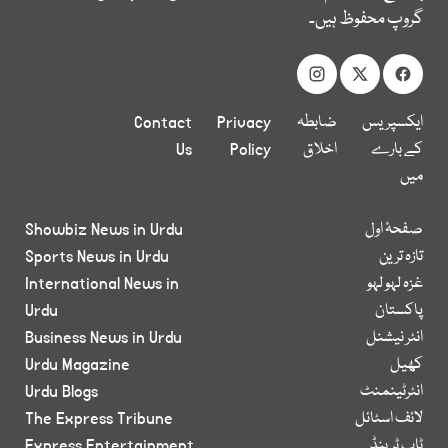
گروپ محفوظ ہیں۔
ایکسپریس
ضابطہ
Privacy
Contact
کے بارے
اخلاق
Policy
Us
میں
صفحۂ اول
Showbiz News in Urdu
تازہ ترین
Sports News in Urdu
غزہ لہو لہو
International News in
پاکستان
Urdu
انٹر نیشنل
Business News in Urdu
کھیل
Urdu Magazine
انٹرٹینمنٹ
Urdu Blogs
لائف اسٹائل
The Express Tribune
ٹاپ ٹرینڈ
Express Entertainment