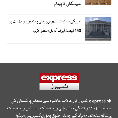
خیرسگالی کا پیغام
امریکی سینیٹ نے روس پر نئی پابندیوں اور بھارت پر
100 فیصد ٹیرف کا بل منظور کرلیا
express.pk
خبروں اور حالات حاضرہ سے متعلق پاکستان کی
سب سے زیادہ وزٹ کی جانے والی ویب سائٹ ہے۔ اس ویب سائٹ
پر شائع شدہ تمام مواد کے جملہ حقوق بحق ایکسپریس میڈیا