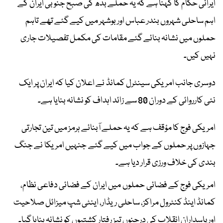
ایرانی حکام کا کہنا ہے کہ یہ حملے بدھ کی صبح جنوبی ایران کے
اہم ساحلی شہروں بندر عباس اور بوشہر میں کیے گئے تھے تاہم
حملوں میں نشانہ بنائے گئے مقامات کی مکمل تفصیلات جاری
نہیں کیں۔
دوسری جانب امریکی سینٹرل کمانڈ نے اعلان کیا کہ ایران پر ایک
نئی کارروائی کے دوران 80 سے زائد اہداف کو نشانہ بنایا ہے۔
امریکی فوج کا مؤقف ہے کہ یہ حملے آبنائے ہرمز میں تین تجارتی
جہازوں پر حملوں کے جواب میں کیے گئے جنہیں امریکا نے جنگ
بندی کی خلاف ورزی قرار دیا ہے۔
امریکی فوج کے فضائی حملوں میں ایران کے فضائی دفاعی نظام،
کمانڈ اینڈ کنٹرول مراکز، ساحلی ریڈار، اینٹی شپ میزائل صلاحیت
اور پاسداران انقلاب کی درجنوں تیز رفتار کشتیوں کو نشانہ بنایا گیا۔