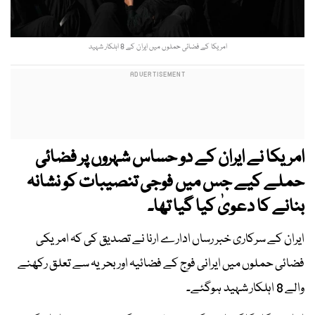
امریکا کے فضائی حملوں میں ایران کے 8 اہلکار شہید
امریکا نے ایران کے دو حساس شہروں پر فضائی
حملے کیے جس میں فوجی تنصیبات کو نشانہ
بنانے کا دعویٰ کیا گیا تھا۔
ایران کے سرکاری خبر رساں ادارے ارنا نے تصدیق کی کہ امریکی
فضائی حملوں میں ایرانی فوج کے فضائیہ اور بحریہ سے تعلق رکھنے
والے 8 اہلکار شہید ہوگئے۔