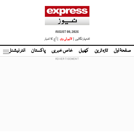
AUGUST 08, 2026
اشتہار لگائیں |
لائیو ٹی وی
| آج کا اخبار
صفحۂ اول
تازہ ترین
کھیل
خاص خبریں
پاکستان
انٹر نیشنل
ٹا