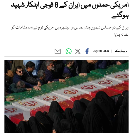
امریکی حملوں میں ایران کے 8 فوجی اہلکار شہید
ہوگئے
ایران کے دو حساس شہروں بندر عباس اور بوشہر میں امریکی فوج نے اہم مقامات کو
نشانہ بنایا
ویب ڈیسک
July 08, 2026