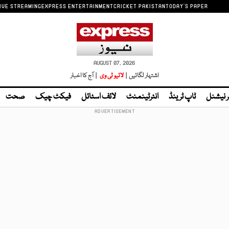
IVE STREAMING
EXPRESS ENTERTAINMENT
CRICKET PAKISTAN
TODAY'S PAPER
AUGUST 07, 2026
اشتہار لگائیں |
لائیو ٹی وی
| آج کا اخبار
ر نیشنل
ٹاپ ٹرینڈ
انٹرٹینمنٹ
لائف اسٹائل
فیکٹ چیک
صحت