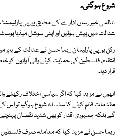
شروع ہوگئی۔
عالمی خبر رساں ادارے کے مطابق یورپی پارلیمنٹ
عدالت میں پیش ہوئیں اور اپنی سوشل میڈیا پوسٹ ک
رکن یورپی پارلیمان ریما حسن نے عدالت کے باہر 
انتقام، فلسطین کی حمایت کرنے والی آوازوں کو خام
قرار دیا۔
انھوں نے مزید کہا کہ اگر سیاسی اختلاف رکھنے وال
مقدمات قائم کرنے کا سلسلہ شروع ہوگیا تو اس کے
گے بلکہ جمہوری اقدار کو بھی شدید نقصان پہنچے 
ریما حسن نے مزید کہا کہ معاملہ صرف فلسطین کی