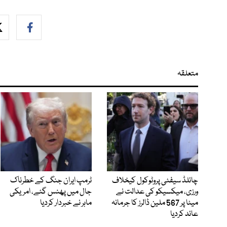
متعلقہ
چائلڈ سیفٹی پروٹوکول کیخلاف
ٹرمپ ایران جنگ کے خطرناک
ورزی، میکسیکو کی عدالت نے
جال میں پھنس گئے، امریکی
میٹا پر 567 ملین ڈالرز کا جرمانہ
ماہر نے خبردار کردیا
عائد کردیا