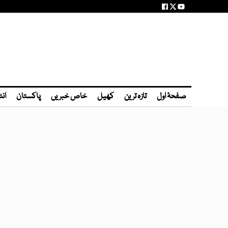
صفحۂ اول
تازہ ترین
کھیل
خاص خبریں
پاکستان
انٹ