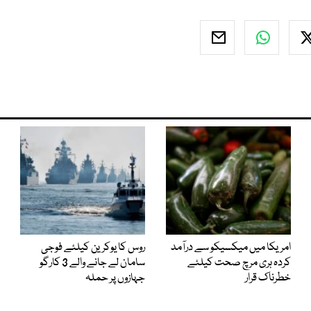
امریکا میں میکسیکو سے درآمد
روس کا یوکرین کیلئے فوجی
کردہ ہری مرچ صحت کیلئے
سامان لے جانے والے 3 کارگو
خطرناک قرار
جہازوں پر حملہ