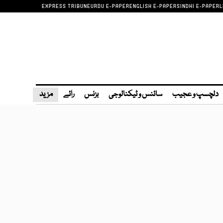
EXPRESS TRIBUNE
URDU E-PAPER
ENGLISH E-PAPER
SINDHI E-PAPER
L
دلچسپ و عجیب
سائنس و ٹیکنالوجی
بزنس
رائے
مزید