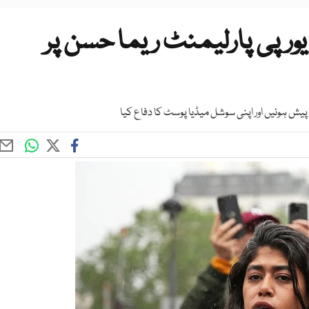
یورپی پارلیمنٹ ریما حسن پر
یش ہوئیں اور اپنی سوشل میڈیا پوسٹ کا دفاع کیا