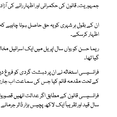
جمہوریت، قانون کی حکمرانی اور اظہارِ رائے کی آز
ان کے بقول ہر شہری کو یہ حق حاصل ہونا چاہیے کہ و
اظہار کرسکے۔
ریما حسن کو رواں سال اپریل میں ایک اسرائیل مخ
گیا تھا۔
فرانسیسی استغاثہ نے ان پر دہشت گردی کو فروغ د
کے تحت مقدمہ قائم کیا جس کی سماعت اب جار
فرانسیسی قانون کے مطابق اگر عدالت انھیں قصوروار ق
سال قید اور تقریباً ایک لاکھ پچیس ہزار ڈالر جرمانے