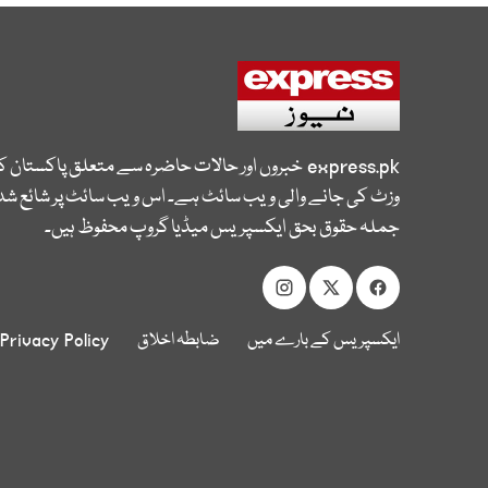
express.pk
خبروں اور حالات حاضرہ سے متعلق پاکستان 
وزٹ کی جانے والی ویب سائٹ ہے۔ اس ویب سائٹ پر شائع شدہ
جملہ حقوق بحق ایکسپریس میڈیا گروپ محفوظ ہیں۔
ایکسپریس کے بارے میں
ضابطہ اخلاق
Privacy Policy