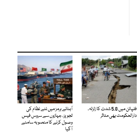
فلپائن میں 5.8 شدت کا زلزلہ،
آبنائے ہرمز میں نئے نظام کی
دارالحکومت بھی متاثر
تجویز، جہازوں سے سروس فیس
وصول کرنے کا منصوبہ سامنے
آگیا