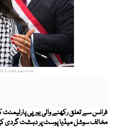
ریما حسن یورپی پارلیمان کی فر
فرانس سے تعلق رکھنے والی یورپی پارلیمنٹ 
مخالف سوشل میڈیا پوسٹ پر دہشت گردی کی ح