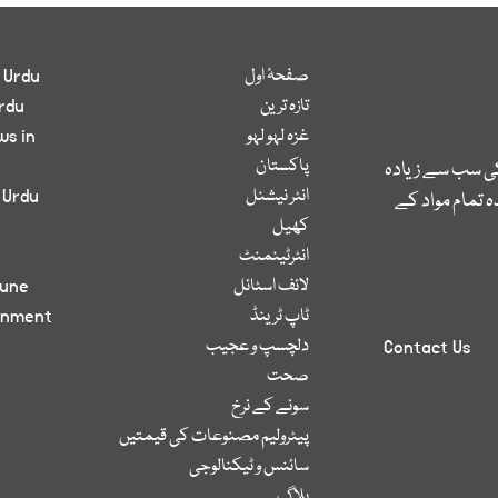
صفحۂ اول
 Urdu
تازہ ترین
rdu
غزہ لہو لہو
ws in
پاکستان
کی سب سے زیادہ
انٹر نیشنل
 Urdu
 تمام مواد کے
کھیل
انٹرٹینمنٹ
لائف اسٹائل
bune
ٹاپ ٹرینڈ
inment
دلچسپ و عجیب
Contact Us
صحت
سونے کے نرخ
پیٹرولیم مصنوعات کی قیمتیں
سائنس و ٹیکنالوجی
بلاگ