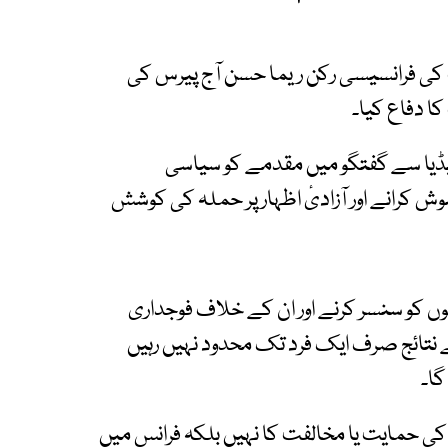
 کی فرانسیسی رکن ریما حسن آج پیرس کی
ا دفاع کیا۔
میڈیا سے گفتگو میں مقدمے کو سیاسی
وش کرانے اور آزادیٔ اظہار پر حملہ کی کوشش
وں کو سنسر کرنے اور ان کے خلاف فوجداری
 نتائج صرف ایک فرد تک محدود نہیں رہیں
گا۔
 حمایت یا مخالفت کا نہیں بلکہ فرانس میں