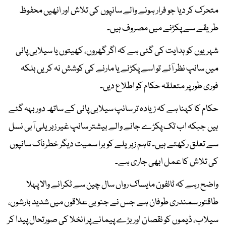
متحرک کر دیا جو فرار ہونے والے سانپوں کی تلاش اور انھیں محفوظ
طریقے سے پکڑنے میں مصروف ہیں۔
شہریوں کو ہدایت کی گئی ہے کہ اگر گھروں، کھیتوں یا سیلابی پانی
میں سانپ نظر آئے تو اسے پکڑنے یا مارنے کی کوشش نہ کریں بلکہ
فوری طور پر متعلقہ حکام کو اطلاع دیں۔
حکام کا کہنا ہے کہ زیادہ تر سانپ سیلابی پانی کے ساتھ دور بہہ گئے
ہیں جبکہ اب تک پکڑے جانے والے بیشتر سانپ غیر زہریلی آبی نسل
سے تعلق رکھتے ہیں۔ تاہم زہریلے کوبرا سمیت دیگر خطرناک سانپوں
کی تلاش کا عمل ابھی جاری ہے۔
واضح رہے کہ ٹائفون مایساک رواں سال چین سے ٹکرانے والا پہلا
طاقتور سمندری طوفان ہے جس نے جنوبی علاقوں میں شدید بارشوں،
سیلاب، ڈیموں کو نقصان اور بڑے پیمانے پر انخلا کی صورتحال پیدا کر