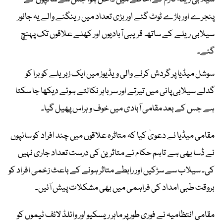
پنجرے اور باڑے ٹوٹ گئے اور بڑی تعداد میں رینگنے والے یہ جانور
سیلابی ریلے کے ساتھ قریبی آبادیوں اور کھلے علاقوں تک پہنچ
گئے۔
سوشل میڈیا پر گردش کرنے والی ویڈیوز میں ایک زہریلے کوبرا کو
گدلے سیلابی پانی میں تیرتے اور سر باہر نکالتے ہوئے دیکھا جا سکتا
ہے جس کے بعد مقامی آبادی میں خوف و ہراس پھیل گیا۔
مقامی میڈیا نے دعویٰ کیا کہ متاثرہ علاقوں میں چند افراد کو سانپوں
نے ڈسا بھی ہے تاہم حکام نے متاثرین کی درست تعداد جاری نہیں
کی۔ سیلاب سے سڑکیں اور رابطے متاثر ہونے کے باعث زخمی افراد کو
بروقت طبی امداد کی فراہمی میں بھی مشکلات پیش آئیں۔
مقامی انتظامیہ نے فوری طور پر ماہر ریسکیو اور وائلڈ لائف ٹیموں کو