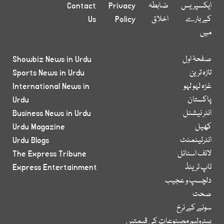
ایکسپریس
ضابطہ
Privacy
Contact
کے بارے
اخلاق
Policy
Us
میں
صفحۂ اول
Showbiz News in Urdu
تازہ ترین
Sports News in Urdu
غزہ لہو لہو
International News in
پاکستان
Urdu
انٹر نیشنل
Business News in Urdu
کھیل
Urdu Magazine
انٹرٹینمنٹ
Urdu Blogs
لائف اسٹائل
The Express Tribune
ٹاپ ٹرینڈ
Express Entertainment
دلچسپ و عجیب
صحت
سونے کے نرخ
پیٹرولیم مصنوعات کی قیمتیں