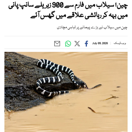
چین؛ سیلاب میں فارم سے 900 زہریلے سانپ پانی
میں بہہ کر رہائشی علاقے میں گھس آئے
چین میں سیلاب نے بڑے پیمانے پر تباہی مچادی
ویب ڈیسک
July 09, 2026