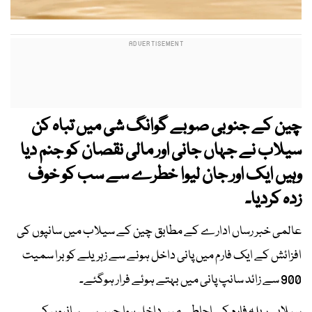
چین کے جنوبی صوبے گوانگ شی میں تباہ کن
سیلاب نے جہاں جانی اور مالی نقصان کو جنم دیا
وہیں ایک اور جان لیوا خطرے سے سب کو خوف
زدہ کردیا۔
عالمی خبر رساں ادارے کے مطابق چین کے سیلاب میں سانپوں کی
افزائش کے ایک فارم میں پانی داخل ہونے سے زہریلے کوبرا سمیت
900 سے زائد سانپ پانی میں بہتے ہوئے فرار ہوگئے۔
سیلابی ریلہ فارم کے احاطے میں داخل ہوا جس سے سانپوں کے