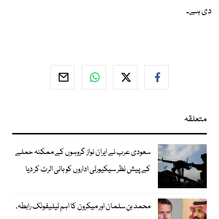
دی ہے۔
متعلقہ
سعودی عرب نے ایران نواز گروہوں کے ممکنہ حملے
کے پیش نظر سیکیورٹی اداروں کو ہائی الرٹ کر دیا
محمد بن سلمان اور میکرون کا اہم ٹیلیفونک رابطہ،