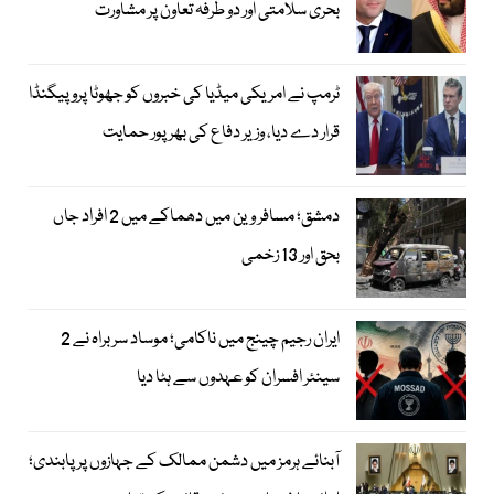
بحری سلامتی اور دو طرفہ تعاون پر مشاورت
ٹرمپ نے امریکی میڈیا کی خبروں کو جھوٹا پروپیگنڈا
قرار دے دیا، وزیر دفاع کی بھرپور حمایت
دمشق؛ مسافر وین میں دھماکے میں 2 افراد جاں
بحق اور 13 زخمی
ایران رجیم چینج میں ناکامی؛ موساد سربراہ نے 2
سینئر افسران کو عہدوں سے ہٹا دیا
آبنائے ہرمز میں دشمن ممالک کے جہازوں پر پابندی؛