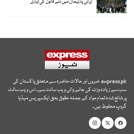
ایرانی پارلیمان میں نئے قانون کی تیاری
express.pk
خبروں اور حالات حاضرہ سے متعلق پاکستان کی
سب سے زیادہ وزٹ کی جانے والی ویب سائٹ ہے۔ اس ویب سائٹ
پر شائع شدہ تمام مواد کے جملہ حقوق بحق ایکسپریس میڈیا
گروپ محفوظ ہیں۔