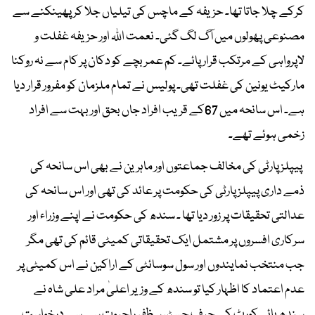
کرکے چلا جاتا تھا۔ حزیفہ کے ماچس کی تیلیاں جلا کر پھینکنے سے
مصنوعی پھولوں میں آگ لگ گئی۔ نعمت اﷲ اور حزیفہ غفلت و
لاپرواہی کے مرتکب قرار پائے۔ کم عمر بچے کو دکان پر کام سے نہ روکنا
مارکیٹ یونین کی غفلت تھی۔ پولیس نے تمام ملزمان کو مفرور قرار دیا
ہے۔ اس سانحہ میں 67کے قریب افراد جاں بحق اور بہت سے افراد
زخمی ہوئے تھے۔
پیپلز پارٹی کی مخالف جماعتوں اور ماہرین نے بھی اس سانحہ کی
ذمے داری پیپلز پارٹی کی حکومت پر عائد کی تھی اور اس سانحہ کی
عدالتی تحقیقات پر زور دیا تھا ۔ سندھ کی حکومت نے اپنے وزراء اور
سرکاری افسروں پر مشتمل ایک تحقیقاتی کمیٹی قائم کی تھی مگر
جب منتخب نمایندوں اور سول سوسائٹی کے اراکین نے اس کمیٹی پر
عدم اعتماد کا اظہار کیا تو سندھ کے وزیر اعلیٰ مراد علی شاہ نے
سندھ ہائی کورٹ کے چیف جسٹس ظفر راجپوت سے سے درخواست