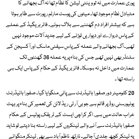
پوری عمارت میں نہ تو وینٹی لیشن کا نظام تھا نہ آگ بجھانے کا
متبادل نظام موجود تھا۔ میتوں کی پوسٹ مارٹم رپورٹ سے ظاہر ہوتا
ہے کہ بیشتر افراد دم گھٹنے سے ہلاک ہوئے۔ فائر بریگیڈ کے عملے
کے پاس دروازے اور دیواریں توڑنے کے لیے جدید آلات موجود نہیں
تھے۔ آگ بجھانے والے عملہ کے پاس سیفٹی ماسک اور آکسیجن کے
سلنڈر بھی نہیں تھے جس کی بناء پر یہ عملہ 36 گھنٹوں تک
عمارت میں داخل نہ ہوسکا۔ فائر بریگیڈ کے حکام کے پاس ایک ہی
راستہ تھا ۔
20 کلومیٹر دور صفورا ہائیڈرنٹ سے پانی منگوایا گیا۔ صفورا ہائیڈرنٹ
یونیورسٹی روڈ پر قائم ہے جو بی آر ٹی ریڈ لائن کی تعمیر کی بناء پر بہت
خراب حالت میں ہے، اگر کراچی ایسٹ کے ٹریفک پولیس کے حکام
صفورا ہائیڈرنٹ سے آنے والے ٹینکروں کے لیے راستہ بنا دیتے تو شاید
یہ ٹینکر کچھ جلدی آجاتے۔ نارتھ ناظم آباد سے بھی ٹینکر منگوائے