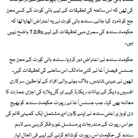
کی تھی کہ اس سانحہ کی تحقیقات کے لیے ہائی کورٹ کے کسی معزز
جج کو نامزد کیا جائے۔ سندھ ہائی کورٹ نے یہ اعتراض اٹھایا تھا کہ
حکومت سندھ کی سمری میں تحقیقات کے لیے T.O.Rs واضح نہیں
ہیں۔
حکومت سندھ نے اعتراض دور کردیا۔ سندھ ہائی کورٹ کے معزز جج
جسٹس فیصل آغا نے کئی ماہ تک اس سانحے کی تحقیقات کیں۔
انھوں نے عینی شاہدوں، ہلاک ہونے والے افراد کے لواحقین، سرکاری
افسروں و دیگر کے بیانات ریکارڈ کیے اور گل پلازہ کی اجڑی عمارت کا
معائنہ بھی کیا۔ جب جسٹس آغا نے رپورٹ حکومت سندھ کو بھیج
دی تو وزیر اعلیٰ سندھ نے اپنے 5 وزراء پر مشتمل ایک کمیٹی قائم کی
جو اس رپورٹ کے مندرجات پر مسلسل غور و فکر کررہی ہے تاہم
سندھ کی حکومت اس رپورٹ کو شائع کرنے کے لیے فی الحال تیار