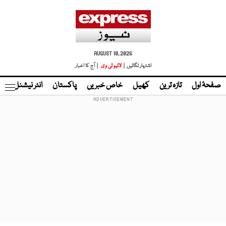
AUGUST 10, 2026
اشتہار لگائیں |
لائیو ٹی وی
| آج کا اخبار
صفحۂ اول
تازہ ترین
کھیل
خاص خبریں
پاکستان
انٹر نیشنل
ٹا