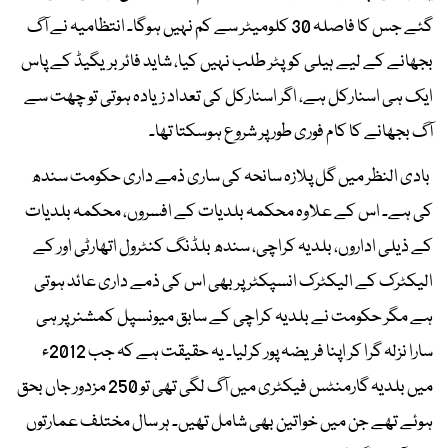
گئے جس کا فاصلہ 30 کلومیٹر سے کم نہیں ہوگا۔ انتظامیہ نے آگ
بجھانے کے لیے ہیلی کوپٹر طلب نہیں کیا، شاید فائر بریگیڈ کے پاس
ایک ہی اسنارکل ہے، اگر اسنارکل کی تعداد زیادہ ہوتی تو چھت سے
آگ بجھانے کا کام فوری طور پر شروع ہوسکتا تھا۔
بادی النظر میں گل پلازہ سانحہ کی ساری ذمے داری حکومت سندھ
کی ہے۔ اس کے علاوہ محکمہ بلدیات کے افسروں، محکمہ بلدیات
کے ذیلی اداروں، بلدیہ کراچی، سندھ بلڈنگ کنٹرول اتھارٹی اور کے
الیکٹرک کے الیکٹرک انسپکٹر پر بھی اس کی ذمے داری عائد ہوتی
ہے مگر حکومت نے بلدیہ کراچی کے سابق میونسپل کمشنر پر ہی
سارا نزلہ گرا کر اپنا فریضہ پور کرلیا۔ یہ حقیقت ہے کہ جب 2012ء
میں بلدیہ گارمنٹس فیکٹری میں آگ لگی تھی تو 250 مزدور جاں بحق
ہوئے تھے جن میں خواتین بھی شامل تھیں۔ ہر سال مختلف عمارتوں