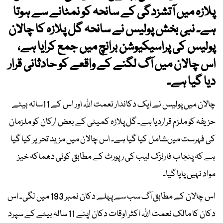
پلازہ میں آتشزدگی کے سانحہ کو نمٹانے سے ہوتا
ہے۔ نبی بخش پولیس نے سانحہ گل پلازہ کا چالان
پولیس کی پراسیکیوشن برانچ میں جمع کرایا ہے،
اس چالان میں آگ لگنے کے واقعے کو حادثانی قرار
دیا گیا ہے۔
چالان میں پولیس نے ایک دکاندار نعمت اﷲ اور اس کے 11سالہ بیٹے
حزیفہ کو ملزم قراردیا ہے۔ گل پلازہ کمیٹی کے بعض ارکان کو ملزمان
کی فہرست میںشامل کیا گیا ہے۔ اس چالان میں مزید تحریر کیا گیا
ہے کہ پنجاب فارنزک لیب کی رپورٹ کے مطابق کوئی دھماکہ خیز
مواد نہیں پایا گیا۔
اس چالان کے مطابق آگ سب سے پہلے دکان نمبر 193 میں لگی۔ اس
دکان کا مالک نعمت اﷲ اکثر اوقات دکان اپنے 11 سالہ بیٹے کے سپرد