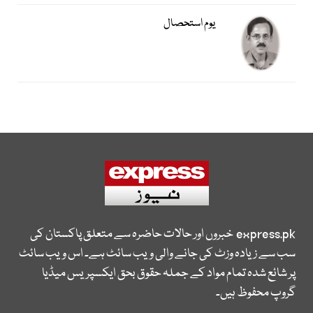
یوم استحصال
express.pk
خبروں اور حالات حاضرہ سے متعلق پاکستان کی
سب سے زیادہ وزٹ کی جانے والی ویب سائٹ ہے۔ اس ویب سائٹ
پر شائع شدہ تمام مواد کے جملہ حقوق بحق ایکسپریس میڈیا
گروپ محفوظ ہیں۔