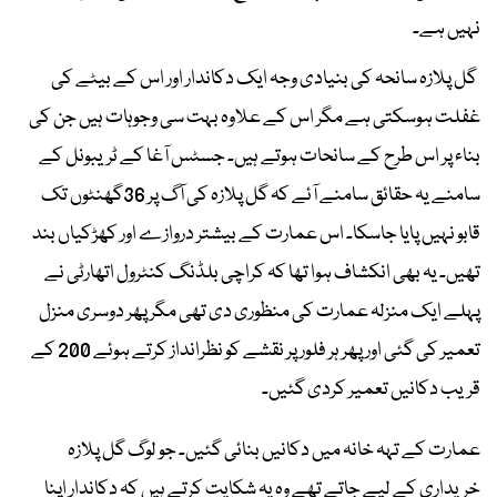
نہیں ہے۔
گل پلازہ سانحہ کی بنیادی وجہ ایک دکاندار اور اس کے بیٹے کی
غفلت ہوسکتی ہے مگر اس کے علاوہ بہت سی وجوہات ہیں جن کی
بناء پر اس طرح کے سانحات ہوتے ہیں۔ جسٹس آغا کے ٹریبونل کے
سامنے یہ حقائق سامنے آئے کہ گل پلازہ کی آگ پر 36گھنٹوں تک
قابو نہیں پایا جاسکا۔ اس عمارت کے بیشتر دروازے اور کھڑکیاں بند
تھیں۔ یہ بھی انکشاف ہوا تھا کہ کراچی بلڈنگ کنٹرول اتھارٹی نے
پہلے ایک منزلہ عمارت کی منظوری دی تھی مگر پھر دوسری منزل
تعمیر کی گئی اور پھر ہر فلور پر نقشے کو نظرانداز کرتے ہوئے 200 کے
قریب دکانیں تعمیر کردی گئیں۔
عمارت کے تہہ خانہ میں دکانیں بنائی گئیں۔ جو لوگ گل پلازہ
خریداری کے لیے جاتے تھے وہ یہ شکایت کرتے ہیں کہ دکاندار اپنا