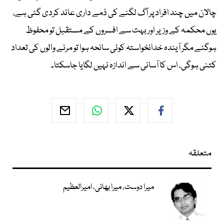
چالان میں چند افراد پر آگ لگنے کی ذمے داری عائد کردی گئی ہے،
یوں محکمہ کے وزیر اور بہت سے افسروں کے مستقبل تو محفوظ
ہوگئے مگر آیندہ خدانخواستہ کوئی سانحہ ہوا تو مرنے والوں کی تعداد
کتنی ہوگی، اس کا آسانی سے اندازہ نہیں لگایا جاسکتا۔
متعلقہ
میرا دوست، میرا بھائی، امیرالعظیم