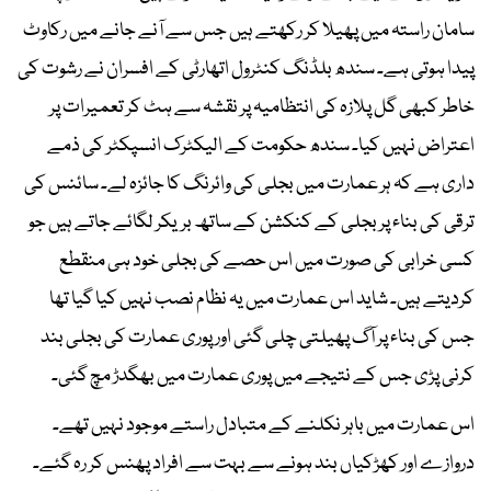
سامان راستہ میں پھیلا کر رکھتے ہیں جس سے آنے جانے میں رکاوٹ
پیدا ہوتی ہے۔ سندھ بلڈنگ کنٹرول اتھارٹی کے افسران نے رشوت کی
خاطر کبھی گل پلازہ کی انتظامیہ پر نقشہ سے ہٹ کر تعمیرات پر
اعتراض نہیں کیا۔ سندھ حکومت کے الیکٹرک انسپکٹر کی ذمے
داری ہے کہ ہر عمارت میں بجلی کی وائرنگ کا جائزہ لے۔ سائنس کی
ترقی کی بناء پر بجلی کے کنکشن کے ساتھ بریکر لگائے جاتے ہیں جو
کسی خرابی کی صورت میں اس حصے کی بجلی خود ہی منقطع
کردیتے ہیں۔ شاید اس عمارت میں یہ نظام نصب نہیں کیا گیا تھا
جس کی بناء پر آگ پھیلتی چلی گئی اور پوری عمارت کی بجلی بند
کرنی پڑی جس کے نتیجے میں پوری عمارت میں بھگدڑ مچ گئی۔
اس عمارت میں باہر نکلنے کے متبادل راستے موجود نہیں تھے۔
دروازے اور کھڑکیاں بند ہونے سے بہت سے افراد پھنس کر رہ گئے۔