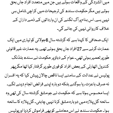
میں آتشزدگی کے واقعات ہوتے ہیں جن میں متعدد افراد جاں بحق
ہوتے ہیں مگر حکومت سندھ کی ترجیحات میں کراچی شامل ہی
نہیں ہے، اس بناء پر آگ لگنے کی ان وارداتوں کے ذمے داران کے
خلاف کارروائی نہیں کی جائے گی۔
ایک صحافی کا کہنا ہے کہ گزشتہ سال 6جولائی کو لیاری میں ایک
عمارت گرنے سے 27افراد جاں بحق ہوئے تھے، یہ عمارت غیر قانونی
طور پر تعمیر ہوئی تھی۔ عوام کے دباؤ پر حکومت نے سندھ بلڈنگ
کنٹرول اتھارٹی کے بعض افراد کو فوری طور پر گرفتار کیا تھا مگر پھر
پولیس نے عدالت کے سامنے ایسا ناقص چالان پیش کیا کہ یہ افسران
نہ صرف باعزت رہا ہوگئے بلکہ دوبارہ اپنے فرائض انجام دینے لگے۔
ایسا محسوس ہوتا ہے کہ حکومت نے جو مشق گزشتہ سال کی تھی وہ
سانحہ گل پلازہ میں دوبارہ مشق کرنا نہیں چاہتی۔ گل پلازہ کا سانحہ
ہوا۔ حکومت سندھ نے اس معاملے کو بھی فراموش کردیا اور پولیس