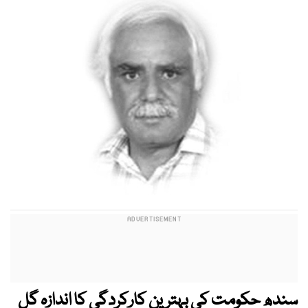
سندھ حکومت کی بہترین کارکردگی کا اندازہ گل