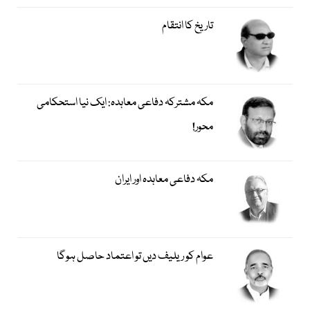
تاریخ کا انتقام
مکہ مشترکہ دفاعی معاہدہ: ایک نیا استحکامی
محور!
مکہ دفاعی معاہدہ اور ایران
عوام کو ریلیف دیں تو اعتماد حاصل ہوگا