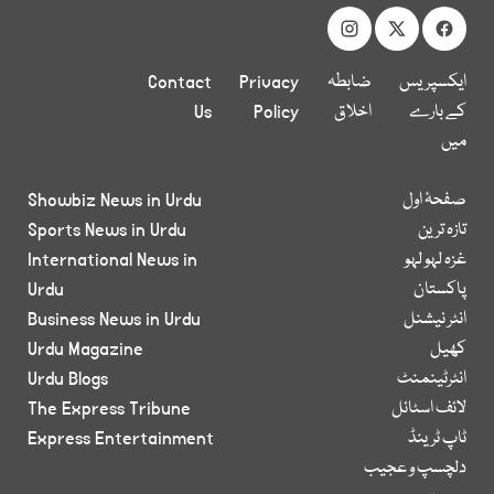
ایکسپریس
ضابطہ
Privacy
Contact
کے بارے
اخلاق
Policy
Us
میں
صفحۂ اول
Showbiz News in Urdu
تازہ ترین
Sports News in Urdu
غزہ لہو لہو
International News in
پاکستان
Urdu
انٹر نیشنل
Business News in Urdu
کھیل
Urdu Magazine
انٹرٹینمنٹ
Urdu Blogs
لائف اسٹائل
The Express Tribune
ٹاپ ٹرینڈ
Express Entertainment
دلچسپ و عجیب