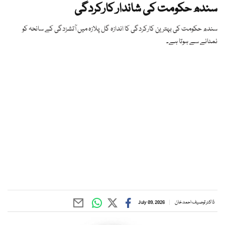
سندھ حکومت کی شاندار کارکردگی
سندھ حکومت کی بہترین کارکردگی کا اندازہ گل پلازہ میں آتشزدگی کے سانحہ کو
نمٹانے سے ہوتا ہے۔
ڈاکٹر توصیف احمد خان
July 09, 2026