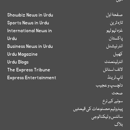
صفحۂ اول
Showbiz News in Urdu
تازہ ترین
Sports News in Urdu
غزہ لہو لہو
International News in
پاکستان
Urdu
انٹر نیشنل
Business News in Urdu
کھیل
Urdu Magazine
انٹرٹینمنٹ
Urdu Blogs
لائف اسٹائل
The Express Tribune
ٹاپ ٹرینڈ
Express Entertainment
دلچسپ و عجیب
صحت
سونے کے نرخ
پیٹرولیم مصنوعات کی قیمتیں
سائنس و ٹیکنالوجی
بلاگ