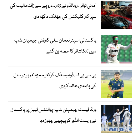
’مائی ٹوائز‘، رونالڈو نے 8 ارب روپے سے زائد مالیت کی
سپر کار کلیکشن کی جھلک دکھا دی
پاکستانی اسپنر نعمان علی کاؤنٹی چیمپئن شپ
میں لنکاشائر کا حصہ بن گئے
پی سی بی نے ڈومیسٹک کرکٹر حمزہ نذر پر دو سال
کی پابندی عائد کردی
ورلڈ ٹیسٹ چیمپئن شپ: پوائنٹس ٹیبل پر پاکستان
نے ویسٹ انڈیز کو پیچھے چھوڑ دیا