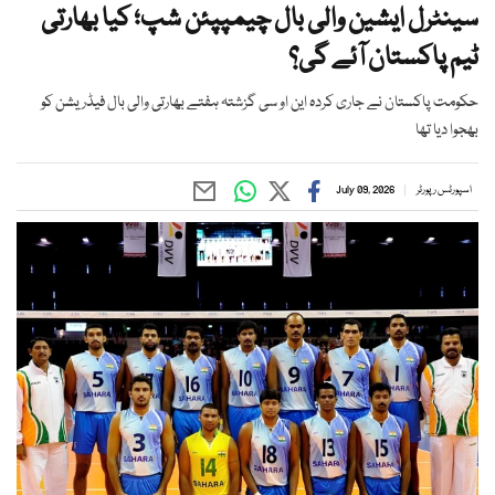
سینٹرل ایشین والی بال چیمپپئن شپ؛ کیا بھارتی
ٹیم پاکستان آئے گی؟
حکومت پاکستان نے جاری کردہ این او سی گزشتہ ہفتے بھارتی والی بال فیڈریشن کو
بھجوا دیا تھا
اسپورٹس رپورٹر
July 09, 2026