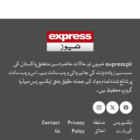
express.pk
خبروں اور حالات حاضرہ سے متعلق پاکستان کی
سب سے زیادہ وزٹ کی جانے والی ویب سائٹ ہے۔ اس ویب سائٹ
پر شائع شدہ تمام مواد کے جملہ حقوق بحق ایکسپریس میڈیا
گروپ محفوظ ہیں۔
ایکسپریس
ضابطہ
Privacy
Contact
کے بارے
اخلاق
Policy
Us
میں