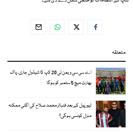
شپ کے انتطامات کو حتمی شکل دے دی ہے۔
متعلقہ
اے سی سی ویمن ٹی 20 کپ کا شیڈول جاری، پاک
بھارت میچ 5 ستمبر کو ہوگا
لیور پول کے بعد فٹبالر محمد صلاح کی اگلی ممکنہ
منزل کونسی ہوگی؟