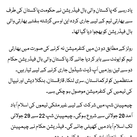
یاد رہے کہ پاکستان والی بال فیڈریشن نے حکومت پاکستان کی طرف
سے بھارتی ٹیم کے لیے جاری کردہ این او سی گزشتہ ہفتے بھارتی والی
بال فیڈریشن کو بھجوا دیا گیا تھا۔
رولز کے مطابق دو دن میں کنفرمیشن نہ کرنے کی صورت میں بھارتی
ٹیم کو ایونٹ سے باہر کر دیا جائے گا، پاکستان والی بال فیڈریشن حکام
دو سے تین روز میں اَپ ڈیٹ شیڈول جاری کرنے کے لیے تیار ہیں۔
منتظمین کو ترکمانستان، سری لنکا، قازقستان، بنگلا دیش اور نیپال
کی ٹیمیں کی کنفرمیشن موصول ہو چکی ہے۔
چیمپیئن شپ میں شرکت کے لیے غیر ملکی ٹیموں کی اسلام آباد
آمد 20 جولائی سے شروع ہوگی۔ چیمپیئن شپ 22 سے 29 جولائی
تک اسلام آباد میں کھیلی جائے گی۔ فیڈریشن حکام نے چیمپیئن