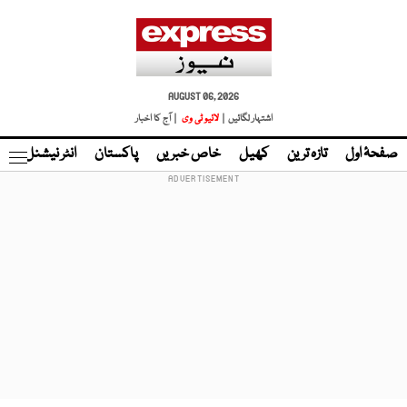
AUGUST 06, 2026
اشتہار لگائیں |
لائیو ٹی وی
| آج کا اخبار
صفحۂ اول
تازہ ترین
کھیل
خاص خبریں
پاکستان
انٹر نیشنل
ٹا