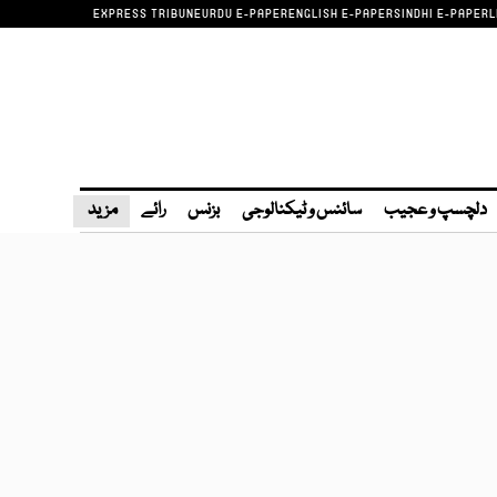
EXPRESS TRIBUNE
URDU E-PAPER
ENGLISH E-PAPER
SINDHI E-PAPER
L
دلچسپ و عجیب
سائنس و ٹیکنالوجی
بزنس
رائے
مزید