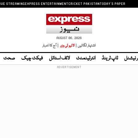
IVE STREAMING
EXPRESS ENTERTAINMENT
CRICKET PAKISTAN
TODAY'S PAPER
AUGUST 06, 2026
اشتہار لگائیں |
لائیو ٹی وی
| آج کا اخبار
ر نیشنل
ٹاپ ٹرینڈ
انٹرٹینمنٹ
لائف اسٹائل
فیکٹ چیک
صحت