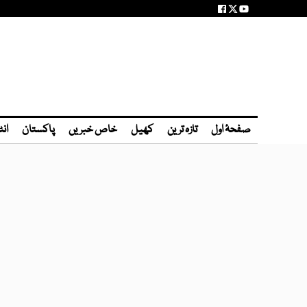
صفحۂ اول
تازہ ترین
کھیل
خاص خبریں
پاکستان
انٹ