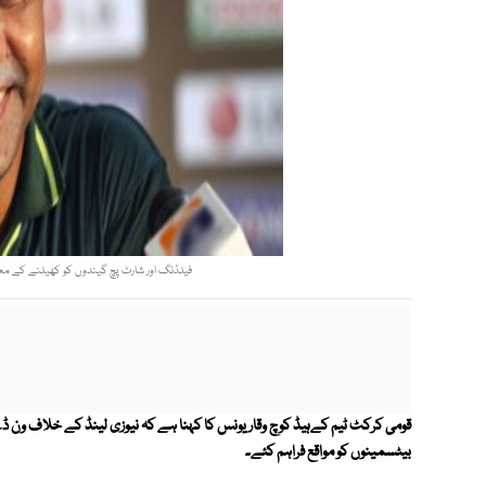
فیلڈنگ اور شارٹ پچ گیندوں کو کھیلنے کے معامل
قومی کرکٹ ٹیم کےہیڈ کوچ وقار یونس کا کہنا ہے کہ نیوزی لینڈ کے خلاف ون ڈے
بیٹسمینوں کو مواقع فراہم کئے۔