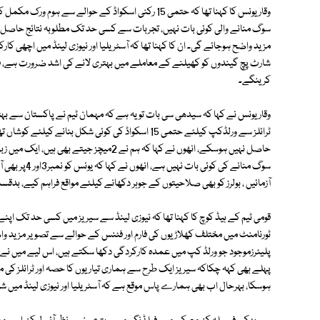
وقار یونس کا کہنا تھا کہ حتمی 15 رکنی اسکواڈ کے حوالے س
سوگ منانے والی کوئی بات نہیں، تجربات سے کسی حد تک مطلوبہ نتائج حاصل 
مزید واضح ہوجائے گی۔ ان کا کہنا تھا کہ آسٹریلیا اور نیوزی لینڈ میں اچھی کا
شارٹ پچ گیندوں کو کھیلنے کے معاملے میں بہتری لانے کی اشد ضرورت ہے، ف
کرینگے۔
وقار یونس نے کہا کہ سیدھی سی بات تو یہ ہے کہ مہمان ٹیم نے پاکستان سے ب
ٹرائلز سے ورلڈکپ کیلئے حتمی 15 اسکواڈ کی کوئی شکل 
حاصل نہیں ہوسکے، انھوں نے کہا کہ ہم نے 2میچ
سوگ منانے کی ک
آزمائیں ، بولرز کو بھی صلاحیتوں کے جوہر دکھانے کیلئے مواقع فراہم کیے، بد
ٹورنامنٹ میں مختلف کھلاڑیوں کی فارم اور فٹنس کے حوالے سے تصویر مزید و
پلیئرزموجود جو ورلڈ کپ میں عمدہ کارکردگی دکھا سکتے ہیں، اس لیے میں نے ام
پہلے بھی کہہ چکاکہ سیریز ایک طرح سے ہماری تیاریوں کا حصہ اور ٹرائلز کی مان
ہوسکا، بہرحال اب بھی ہمارے پاس موقع ہے کہ آسٹریلیا اور نیوزی لینڈ می