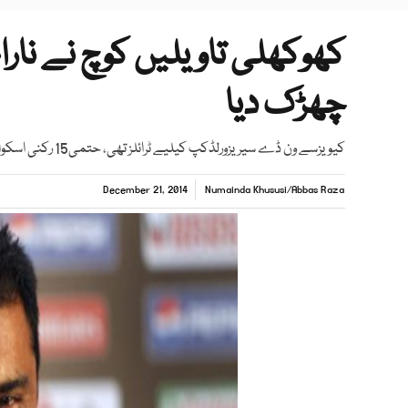
کھوکھلی تاویلیں کوچ نے نا
چھڑک دیا
کیویزسے ون ڈے سیریزورلڈکپ کیلیے ٹرائلز تھی، حتمی15 رکنی اسکواڈکے حوالے سے ہوم ورک مکمل کرلیا، وقار یونس
December 21, 2014
Numainda Khususi
/
Abbas Raza