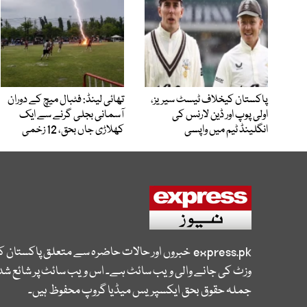
پاکستان کیخلاف ٹیسٹ سیریز،
تھائی لینڈ: فٹبال میچ کے دوران
اولی پوپ اور ڈین لارنس کی
آسمانی بجلی گرنے سے ایک
انگلینڈ ٹیم میں واپسی
کھلاڑی جاں بحق، 12 زخمی
express.pk
خبروں اور حالات حاضرہ سے متعلق پاکستان 
وزٹ کی جانے والی ویب سائٹ ہے۔ اس ویب سائٹ پر شائع شدہ
جملہ حقوق بحق ایکسپریس میڈیا گروپ محفوظ ہیں۔