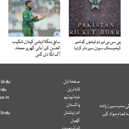
پی سی بی نے دو ٹیموں کو نئے
سابق بنگلادیشی کپتان شکیب
ڈومیسٹک سیزن سے باہر کردیا
الحسن کے آبائی گھر پر حملہ،
آگ لگا دی گئی
صفحۂ اول
 Urdu
تازہ ترین
rdu
غزہ لہو لہو
ws in
پاکستان
کی سب سے زیادہ
انٹر نیشنل
 Urdu
 تمام مواد کے
کھیل
انٹرٹینمنٹ