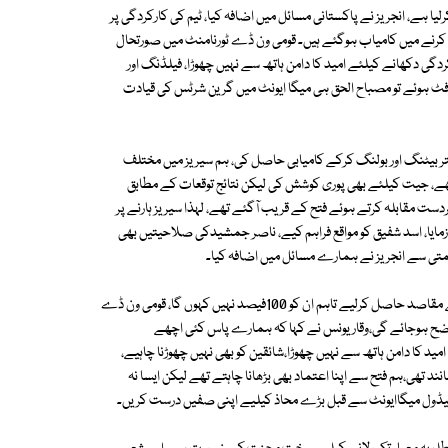
ے ہوم ورک مکمل کرلیا ہے، انجریز نے پاکستانی مسائل میں اضافہ کیا، ٹیم کی کارکردگی پر
کرنے میں کامیاب ہوگئے ہیں۔ قومی ون ڈے ٹورنامنٹ میں صورتحال
رکردگی دکھانے کیلئے امید کا دامن ہاتھ سے نہیں چھوڑا، فیلڈنگ اور
ٹ ہوئے تو مصباح الحق ہی میگا ایونٹ میں گرین شرٹس کی قیادت
ہتر بیٹنگ اور بولنگ کرکے کامیابی حاصل کی، ہم سیریز میں مختلف
بنانے کیلئے کوشاں تھے، جیت کیلئے بھی پوری کوشش کی لیکن نتائج توقعات کے مطابق
ز جیتے بھی ہیں، ایک میں زبردست مقابلہ کرتے ہوئے فتح کے قریب آگئے تھے، لہذا سیریز ہارنے پر
وئی بات نہیں ہے، انھوں نے کہا کہ یونس کو نمبر3اور 4پر بھی آزمایا، اسد شفیق کو مواقع فراہم کیے، ناصر جمشیدکی صلاحیتیں بھی
قسمتی سے انجریز نے ہمارے مسائل میں اضافہ کیا۔
قومی ٹیم کے ہیڈ کوچ کا کہنا تھا کہ نیوزی لینڈ سے سیریز میں کسی حد تک اپنے مقاصد حاصل کرلیے تاہم ان کو 100فیصد نہیں کہوں گا، قومی ون ڈے
اضح ہوجائے گی،وقار یونس نے کہا کہ ہمارے پاس کئی اچھے
ید کا دامن ہاتھ سے نہیں چھوڑا،شائقین کو بھی نہیں چھوڑنا چاہیے،
ند تھی،ہم فتح سے اپنا اعتماد بھی بڑھانا چاہتے تھے لیکن ایسا نہ
ں شیڈول میگاایونٹ سے قبل بڑے محاذ کیلیے اپنی صفیں درست کریں۔