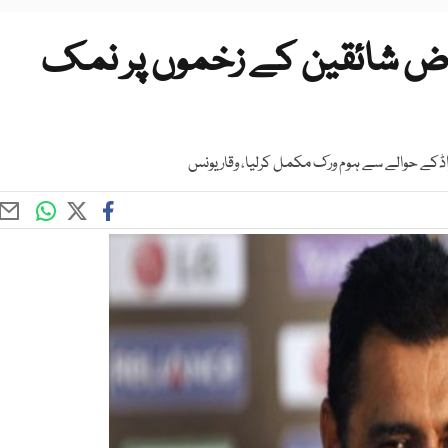
راض شائقین کے زخموں پر نمک