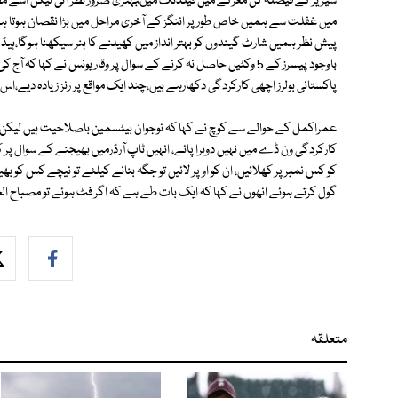
سیریز کے فیصلہ کن معرکے میں فیلڈنگ میںبہتری ضرور نظر آئی لیکن اسے
میں غفلت سے ہمیں خاص طور پر اننگز کے آخری مراحل میں بڑا نقصان ہوتا ہے 
پیش نظر ہمیں شارٹ گیندوں کو بہتر انداز میں کھیلنے کا ہنر سیکھنا ہوگا،ہ
پاکستانی بولرز اچھی کارکردگی دکھارہے ہیں،چند ایک مواقع پر رنز زیادہ دیے،اس 
عمراکمل کے حوالے سے کوچ نے کہا کہ نوجوان بیٹسمین باصلاحیت ہیں لیکن س
کارکردگی ون ڈے میں نہیں دوہرا پائے، انہیں ٹاپ آرڈرمیں بھیجنے کے سوال پر ک
کو کس نمبر پر کھلائیں، ان کو اوپر لائیں تو جگہ بنانے کیلئے تو نیچے کس کو بھ
گول کرتے ہوئے انھوں نے کہا کہ ایک بات طے ہے کہ اگر فٹ ہوئے تو مصباح ا
متعلقہ