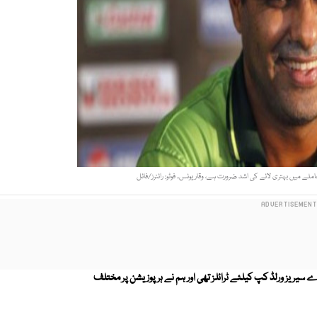
ے میں بہتری لانے کی اشد ضرورت ہے، وقار یونس۔ فوٹو: رائٹرز/فائل
 سیریز ورلڈ کپ کیلئے ٹرائلز تھی اور ہم نے ہر پوزیشن پر مختلف