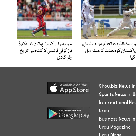
ویسٹ انڈیز کا انتظار مزید طویل،
جوز بٹلر نے کیرون پولارڈ کا ریکارڈ
پاکستان کو محنت کا صلہ مل
توڑ کر ٹی ٹوئنٹی کرکٹ میں تاریخ
گیا
رقم کردی
Showbiz News in
Sports News in U
International Ne
Urdu
Business News in
Urdu Magazine
Urdu Blogs