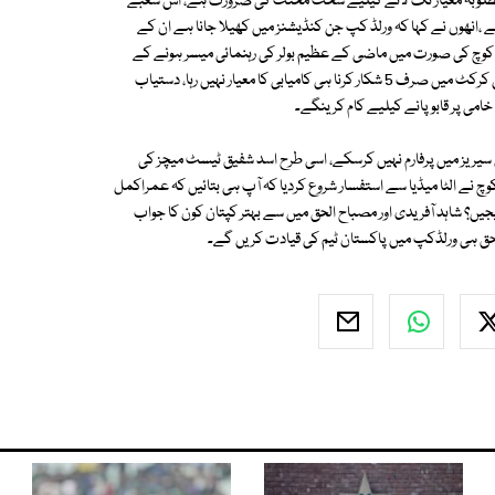
 مطلوبہ معیار تک لانے کیلیے سخت محنت کی ضرورت ہے، اس شعبے
،انھوں نے کہا کہ ورلڈ کپ جن کنڈیشنز میں کھیلا جانا ہے ان کے
یڈ کوچ کی صورت میں ماضی کے عظیم بولر کی رہنمائی میسر ہونے کے
باوجود پیسرز کے 5 وکٹیں حاصل نہ کرنے کے سوال پر وقار یونس نے کہا کہ آج کی کرکٹ میں صرف 5 شکار کرنا ہی کامیابی کا معیار نہیں رہا، دستیاب
خامی پر قابو پانے کیلیے کام کرینگے۔
یریز میں پرفارم نہیں کرسکے، اسی طرح اسد شفیق ٹیسٹ میچز کی
وچ نے الٹا میڈیا سے استفسار شروع کردیا کہ آپ ہی بتائیں کہ عمراکمل
یجیں؟ شاہد آفریدی اور مصباح الحق میں سے بہتر کپتان کون کا جواب
لحق ہی ورلڈکپ میں پاکستان ٹیم کی قیادت کریں گے۔