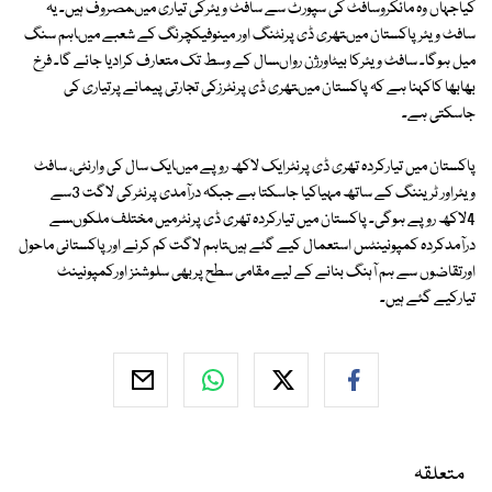
کیاجہاں وہ مائکروسافٹ کی سپورٹ سے سافٹ ویئرکی تیاری میںمصروف ہیں۔ یہ
سافٹ ویئر پاکستان میںتھری ڈی پرنٹنگ اور مینوفیکچرنگ کے شعبے میںاہم سنگ
میل ہوگا۔ سافٹ ویئرکا بیٹاورژن رواںسال کے وسط تک متعارف کرادیا جائے گا۔ فرخ
بھابھا کاکہنا ہے کہ پاکستان میںتھری ڈی پرنٹرزکی تجارتی پیمانے پرتیاری کی
جاسکتی ہے۔
پاکستان میں تیارکردہ تھری ڈی پرنٹرایک لاکھ روپے میںایک سال کی وارنٹی، سافٹ
ویئراور ٹریننگ کے ساتھ مہیاکیا جاسکتا ہے جبکہ درآمدی پرنٹرکی لاگت 3سے
4لاکھ روپے ہوگی۔ پاکستان میں تیارکردہ تھری ڈی پرنٹرمیں مختلف ملکوںسے
درآمدکردہ کمپونینٹس استعمال کیے گئے ہیںتاہم لاگت کم کرنے اورپاکستانی ماحول
اورتقاضوں سے ہم آہنگ بنانے کے لیے مقامی سطح پربھی سلوشنز اورکمپونینٹ
تیارکیے گئے ہیں۔
متعلقہ