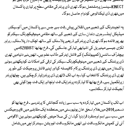
جاسکے گا۔ تھری ڈی اسکینرکی تیاری کے پروجیکٹ پربھی کام شروع کردیا ہے جو
KINECTسینسرز پرمشتمل ہوگا۔ تھری ڈی پرنٹرکی مقامی سطح پر تیاری پاکستان
میںتھری ڈی ٹیکنالوجی کودوام حاصل ہوگا۔
یہ انجینئرنگ کے شعبے میںانقلابی پیش رفت ہے جس سے پاکستان میں آٹوسیکٹر،
میڈیکل اینڈسرجری، دندان سازی کے شعبے کے ساتھ مقامی مینوفیکچرنگ سیکٹرکو
بھرپور فائدہ ہوگا۔ تھری ڈی پرنٹرکے ذریعے پلاسٹک کے ساتھ لچک دارپلاسٹک، ربراور
لکڑی جیسے میٹیریل کی اشیابھی تیارکی جاسکیں گی۔ فرخ بھابھا SZABISTمیں
بیچلرآف سائنس(کمپیوٹنگ) کے فائنل ٰایئرکے طالب علم ہیں۔ انھوںنے دنیامیں تھری
ڈی پرنٹنگ کے شعبے میں مینوفیکچرنگ سیکٹر کی ترقی کے امکانات کودیکھتے ہوئے
پاکستان میںتھری ڈی پرنٹنگ پرکام کافیصلہ کیااور اپنے فائنل پروجیکٹ کے طورپر
تھری ڈی پرنٹنگ کاانتخاب کیا۔ وہ اب تک 3تھری ڈی پرنٹرزتیار کرچکے ہیں، چوتھاپرنٹر
زیرتکمیل ہے۔ فرخ بھابھاکا تیارکردہ پرنٹرایک فٹ اونچااور ایک فٹ چوڑاکوئی بھی
آبجیکٹ تیارکر سکتاہے۔
اب تک پاکستان میں تیارکردہ یہ سب سے زیادہ گنجائش کا پرنٹرہے ۔ فرخ بھابھاکو
دسمبر2014 میںغلام اسحٰق خان یونیورسٹی میںمنعقدہ ایک مقابلے میں 8پروجیکٹس
میں سب سے اہم اورمنفرد قراردیا گیا۔ ان کی صلاحیتوں کودیکھتے ہوئے بین الاقوامی
آئی ٹی کمپنی مائکروسافٹ نے انھیں مائکروسافٹ انوویشن سینٹرکراچی میںشامل