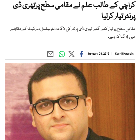
کراچی کے طالب علم نے مقامی سطح پرتھری ڈی
پرنٹر تیار کرلیا
مقامی سطح پر تیار کئے گئے تھری ڈی پرنٹر کی لاگت انٹرنیشنل مارکیٹ کے مقابلے
میں 4 گنا کم ہے۔
January 28, 2015
Kashif Hussain