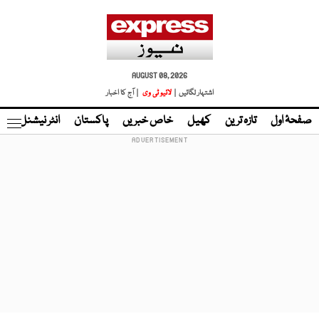
AUGUST 08, 2026
اشتہار لگائیں |
لائیو ٹی وی
| آج کا اخبار
صفحۂ اول
تازہ ترین
کھیل
خاص خبریں
پاکستان
انٹر نیشنل
ٹا