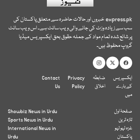
express.pk
خبروں اور حالات حاضرہ سے متعلق پاکستان کی
سب سے زیادہ وزٹ کی جانے والی ویب سائٹ ہے۔ اس ویب سائٹ
پر شائع شدہ تمام مواد کے جملہ حقوق بحق ایکسپریس میڈیا
گروپ محفوظ ہیں۔
ایکسپریس
ضابطہ
Privacy
Contact
کے بارے
اخلاق
Policy
Us
میں
صفحۂ اول
Showbiz News in Urdu
تازہ ترین
Sports News in Urdu
غزہ لہو لہو
International News in
پاکستان
Urdu