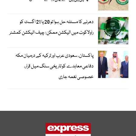
دھرنے کا مسئلہ حل ہوا تو 20 یا 21 اگست کو
راولاکوٹ میں الیکشن ممکن: چیف الیکشن کمشنر
پاکستان، سعودی عرب اور ترکیہ کے درمیان مکہ
دفاعی معاہدے کو تاریخی سنگ میل قرار،
خصوصی نغمہ جاری