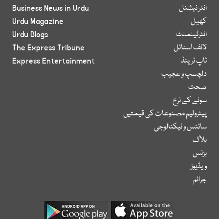
انٹر نیشنل
Business News in Urdu
کھیل
Urdu Magazine
انٹرٹینمنٹ
Urdu Blogs
لائف اسٹائل
The Express Tribune
ٹاپ ٹرینڈ
Express Entertainment
دلچسپ و عجیب
صحت
سونے کے نرخ
پیٹرولیم مصنوعات کی قیمتیں
سائنس و ٹیکنالوجی
بلاگ
بزنس
ویڈیوز
جرائم