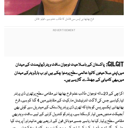
فرخ بھابھا بی ایس سی فائنل کا طالب علم ہے ۔ فوٹو : فائل
GILGIT:
پاکستان کے باصلاحیت نوجوان سافٹ ویئر ڈیولپمنٹ کے میدان
میںاپنی صلاحیتوں کالوہا عالمی سطح پرمنوا چکے ہیں اور ب ہارڈویئرکے میدان
میںبھی کامیابی کے جھنڈے گاڑرہے ہیں۔
اکراچی کے 23سالہ نوجوان طالب علم فرخ بھابھا نے مقامی سطح پرتھری ڈی پرنٹر
تیارکیاہے جس کی لاگت انٹرنیشنل مارکیٹ کے مقابلے میں 4 گنا کم ہے۔ فرخ
بھابھانے ایکسپریس کو بتایاکہ تھری ڈی پرنٹرپلاسٹک کے میٹریل سے کوئی بھی
آبجیکٹ منٹوںمیں تیار کرسکتا ہے۔ پرنٹرکو کنٹرول کرنے کے لیے سافٹ ویئربھی
مقامی سطح پرتیار کیاجا رہاہے جسے موبائل فون کے ذریعے بھی مانیٹراور آپریٹ کیا