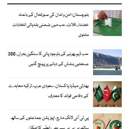
بلوچستان؛ امن و امان کی صورتحال کے باعث
خضدار، قلات، حب میں ضمنی بلدیاتی انتخابات
ملتوی
حب ڈیم بھرنے کے باوجود پانی کا سنگین بحران، 300
صنعتیں بندش کے دہانے پر پہنچ گئیں
بھارتی میڈیا پاکستان، سعودی عرب، ترکیہ معاہدے
کے دفاعی فوائد کا معترف
پی ٹی آئی لانگ مارچ، اپوزیشن جماعتوں کے ساتھ
ساتھ پی پی پی سے بھی رابطے کا امکان