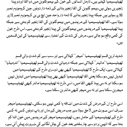
تھیلیسیمیا کہتے ہیں۔ نارمل انسانوں کے خون کے ہیموگلوبن میں دو الفا اوردو بِیٹا
زنجیریں ہوتی ہیں۔ہیمو گلوبن کی الفا زنجیر بنانے کے ذمہ دار دونوں جین کروموزوم نمبر
16 پر ہوتے ہیں جبکہ بِیٹا زنجیر بنانے کا ذمہ دار واحد جین ایچ بی بی کروموزوم نمبر 11 پر
ہوتا ہے۔ الفا تھیلیسیمیا کے مریضوں میں ہیموگلوبن کی الفا زنجیر کم بنتی ہے جبکہ
بِیٹا تھیلیسیمیا کے مریضوں میں ہیموگلوبن کی بِیٹا زنجیر کم بنتی ہے۔ اس طرح خون
کی کمی واقع ہو جاتی ہے۔ مرض کی شدت کے اعتبار سے تھیلیسیمیا کی تین قسمیں
ہیں۔
شدید ترین قسم تھیلیسیمیا ''میجر'' کہلاتی ہے اور سب سے کم شدت والی قسم
تھیلیسیمیا ''مائینر'' کہلاتی ہے جبکہ درمیانی شدت والی قسم تھیلیسیمیا ''انٹرمیڈیا''
کہلاتی ہے۔ ایک طرح کا تھیلیسیمیا کبھی بھی دوسری طرح کے تھیلیسیمیا میں
تبدیل نہیں ہو سکتا یعنی الفا تھیلیسیمیا کبھی بھی بِیٹا تھیلیسیمیا میں تبدیل نہیں
ہو سکتا اور نہ ہی بِیٹا کبھی الفا میں۔ اسی طرح نہ تھیلیسیمیا مائنر کبھی تھیلیسیمیا
میجربن سکتا ہے اور نہ ہی میجر کبھی مائنر بن سکتا ہے۔
اسی طرح ان کے مرض کی شدت میں اضافہ یا کمی نہیں ہو سکتی۔ تھیلیسیمیا میجر
صرف اسی صورت میں لاحق ہوتا ہے جب مریض کے ماں اور باپ دونوں کسی نہ کسی
طرح کے تھیلیسیمیا کے حامل ہوں۔ تھیلیسیمیا میجر کے مریضوں میں خون اتنا کم
بنتا ہے کہ انہیں ہر دو سے چار ہفتے بعد خون کی بوتل لگانے کی ضرورت پیش آتی ہے۔