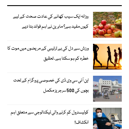
روزانہ ایک سیب کھانے کی عادت صحت کے لیے
کیوں مفید ہے؟ ماہرین نے اہم فوائد بتا دیے
ورزش سے دل کی بے ترتیبی کے مریضوں میں موت کا
خطرہ کم ہو سکتا ہے، تحقیق
این آئی سی وی ڈی کی خصوصی پروگرام کے تحت
بچوں کی 500 سرجریز مکمل
کولیسٹرول کم کرنے والی ٹیکنالوجی سے متعلق اہم
انکشاف!