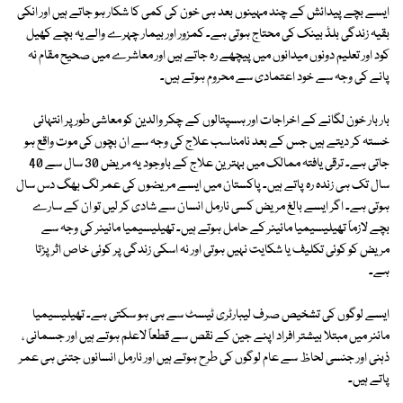
ایسے بچے پیدائش کے چند مہینوں بعد ہی خون کی کمی کا شکار ہو جاتے ہیں اور انکی
بقیہ زندگی بلڈ بینک کی محتاج ہوتی ہے۔ کمزور اور بیمار چہرے والے یہ بچے کھیل
کود اور تعلیم دونوں میدانوں میں پیچھے رہ جاتے ہیں اور معاشرے میں صحیح مقام نہ
پانے کی وجہ سے خود اعتمادی سے محروم ہوتے ہیں۔
بار بار خون لگانے کے اخراجات اور ہسپتالوں کے چکر والدین کو معاشی طور پر انتہائی
خستہ کر دیتے ہیں جس کے بعد نامناسب علاج کی وجہ سے ان بچوں کی موت واقع ہو
جاتی ہے۔ ترقی یافتہ ممالک میں بہترین علاج کے باوجود یہ مریض 30 سال سے 40
سال تک ہی زندہ رہ پاتے ہیں۔ پاکستان میں ایسے مریضوں کی عمر لگ بھگ دس سال
ہوتی ہے۔ اگر ایسے بالغ مریض کسی نارمل انسان سے شادی کر لیں تو ان کے سارے
بچے لازماً تھیلیسیمیا مائینر کے حامل ہوتے ہیں۔ تھیلیسیمیا مائینر کی وجہ سے
مریض کو کوئی تکلیف یا شکایت نہیں ہوتی اور نہ اسکی زندگی پر کوئی خاص اثر پڑتا
ہے۔
ایسے لوگوں کی تشخیص صرف لیبارٹری ٹیسٹ سے ہی ہو سکتی ہے۔ تھیلیسیمیا
مائنر میں مبتلا بیشتر افراد اپنے جین کے نقص سے قطعاً لاعلم ہوتے ہیں اور جسمانی ،
ذہنی اور جنسی لحاظ سے عام لوگوں کی طرح ہوتے ہیں اور نارمل انسانوں جتنی ہی عمر
پاتے ہیں۔