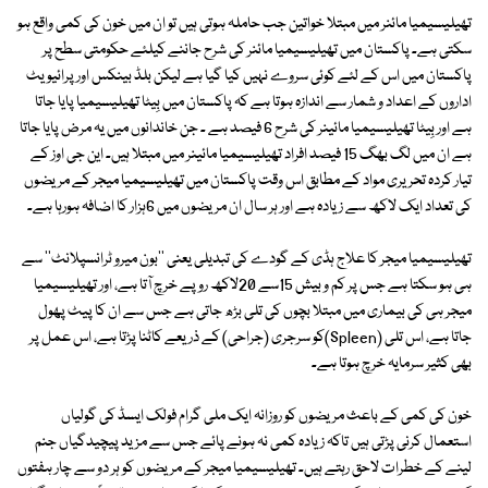
تھیلیسیمیا مائنر میں مبتلا خواتین جب حاملہ ہوتی ہیں تو ان میں خون کی کمی واقع ہو
سکتی ہے۔ پاکستان میں تھیلیسیمیا مائنر کی شرح جاننے کیلئے حکومتی سطح پر
پاکستان میں اس کے لئے کوئی سروے نہیں کیا گیا ہے لیکن بلڈ بینکس اور پرائیویٹ
اداروں کے اعداد و شمار سے اندازہ ہوتا ہے کہ پاکستان میں بِیٹا تھیلیسیمیا پایا جاتا
ہے اور بِیٹا تھیلیسیمیا مائینر کی شرح 6 فیصد ہے ۔ جن خاندانوں میں یہ مرض پایا جاتا
ہے ان میں لگ بھگ 15 فیصد افراد تھیلیسیمیا مائینر میں مبتلا ہیں۔ این جی اوز کے
تیار کردہ تحریری مواد کے مطابق اس وقت پاکستان میں تھیلیسیمیا میجر کے مریضوں
کی تعداد ایک لاکھ سے زیادہ ہے اور ہر سال ان مریضوں میں 6ہزار کا اضافہ ہورہا ہے۔
تھیلیسیمیا میجر کا علاج ہڈی کے گودے کی تبدیلی یعنی ''بون میرو ٹرانسپلانٹ'' سے
ہی ہو سکتا ہے جس پر کم و بیش 15سے 20لاکھ روپے خرچ آتا ہے، اور تھیلیسیمیا
میجر ہی کی بیماری میں مبتلا بچوں کی تلی بڑھ جاتی ہے جس سے ان کا پیٹ پھول
جاتا ہے، اس تلی (Spleen)کو سرجری (جراحی) کے ذریعے کاٹنا پڑتا ہے، اس عمل پر
بھی کثیر سرمایہ خرچ ہوتا ہے۔
خون کی کمی کے باعث مریضوں کو روزانہ ایک ملی گرام فولک ایسڈ کی گولیاں
استعمال کرنی پڑتی ہیں تاکہ زیادہ کمی نہ ہونے پائے جس سے مزید پیچیدگیاں جنم
لینے کے خطرات لاحق رہتے ہیں۔ تھیلیسیمیا میجر کے مریضوں کو ہر دو سے چار ہفتوں