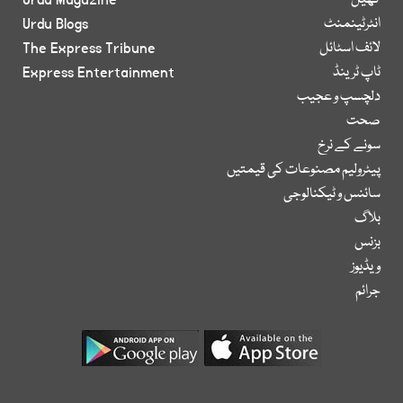
کھیل
Urdu Magazine
انٹرٹینمنٹ
Urdu Blogs
لائف اسٹائل
The Express Tribune
ٹاپ ٹرینڈ
Express Entertainment
دلچسپ و عجیب
صحت
سونے کے نرخ
پیٹرولیم مصنوعات کی قیمتیں
سائنس و ٹیکنالوجی
بلاگ
بزنس
ویڈیوز
جرائم