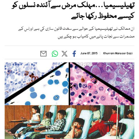
تھیلیسیمیا…مہلک مرض سے آئندہ نسلوں کو
کیسے محفوظ رکھا جائے
ان ممالک نے تھیلیسیمیا کے حوالے سے سخت قانون سازی کی ہے اوراس کے
مضمرات سے نجات پانے میں کامیاب ہو چکے ہیں
June 07, 2015
Khurram Mansoor Qazi