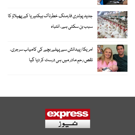
جدید پولٹری فارمنگ خطرناک بیکٹیریا کے پھیلاؤ کا
سبب بن سکتی ہے، انتباہ
امریکا: پیدائش سے پہلے بچے کی کامیاب سرجری،
نقص رحمِ مادر میں ہی درست کر دیا گیا