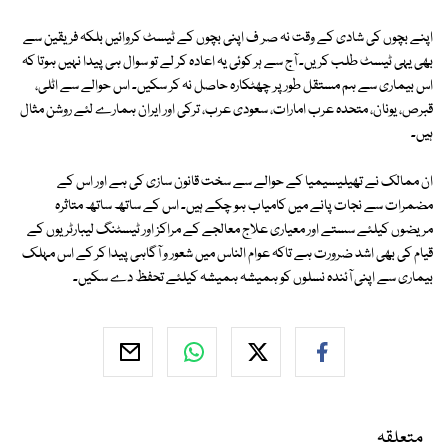
اپنے بچوں کی شادی کے وقت نہ صر ف اپنی بچوں کے ٹیسٹ کروائیں بلکہ فریقین سے
بھی یہی ٹیسٹ طلب کریں۔ آج سے ہر کوئی یہ اعادہ کر لے تو سوال ہی پیدا نہیں ہوتا کہ
اس بیماری سے ہم مستقل طور پر چھٹکارہ حاصل نہ کر سکیں۔ اس حوالے سے اٹلی،
قبرص، یونان، متحدہ عرب امارات، سعودی عرب، ترکی اور ایران ہمارے لئے روشن مثال
ہیں۔
ان ممالک نے تھیلیسیمیا کے حوالے سے سخت قانون سازی کی ہے اور اس کے
مضمرات سے نجات پانے میں کامیاب ہو چکے ہیں۔ اس کے ساتھ ساتھ متاثرہ
مریضوں کیلئے سستے اور معیاری علاج معالجے کے مراکز اور ٹیسٹنگ لیبارٹریوں کے
قیام کی بھی اشد ضرورت ہے تاکہ عوام الناس میں شعور و آگاہی پیدا کر کے اس مہلک
بیماری سے اپنی آئندہ نسلوں کو ہمیشہ ہمیشہ کیلئے تحفظ دے سکیں۔
متعلقہ