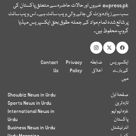
express.pk
خبروں اور حالات حاضرہ سے متعلق پاکستان کی
سب سے زیادہ وزٹ کی جانے والی ویب سائٹ ہے۔ اس ویب سائٹ
پر شائع شدہ تمام مواد کے جملہ حقوق بحق ایکسپریس میڈیا
گروپ محفوظ ہیں۔
ایکسپریس
ضابطہ
Privacy
Contact
کے بارے
اخلاق
Policy
Us
میں
صفحۂ اول
Showbiz News in Urdu
تازہ ترین
Sports News in Urdu
غزہ لہو لہو
International News in
پاکستان
Urdu
انٹر نیشنل
Business News in Urdu