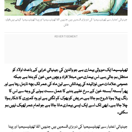
جینیاتی اعتبار سے تھیلیسیمیا کی دو بڑی قسمیں ہیں جنہیں الفا تھیلیسیمیا اور بِیٹا تھیلیسیمیا کہتے ہیں:فوٹو :
فائل
تھیلیسیما ایک موروثی بیماری ہے جو والدین کی جینیاتی خرابی کے باعث اولاد کو
منتقل ہو جاتی ہے، اس بیماری میں مبتلا افراد و بچوں میں خون کم بنتا ہے جبکہ
عمومی علامات میں نوزائیدہ کی پیدائش سے تین ماہ کی عمر تک بچہ نارمل رہتا ہے اور
پھر آہستہ آہستہ خون کے سرخ خلیے بننے کا عمل سست ہونے کی وجہ سے اس کا
رنگ پیلا ہونا شروع ہو جاتا ہے، مریض کو بھوک کم لگتی ہے اور وہ کمزوری کا شکار ہوتا
چلا جاتا ہے۔ ابھی تک اسے ایک ایسی بیماری مانا جاتا ہے جو تمام عمر ٹھیک نہیں ہو
سکتی۔
جینیاتی اعتبار سے تھیلیسیمیا کی دو بڑی قسمیں ہیں جنہیں الفا تھیلیسیمیا اور بِیٹا