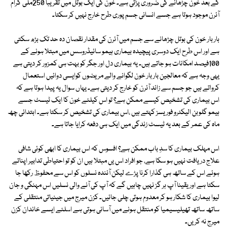
کے بعد خون چڑھانے کی ضروری پڑتی ہے۔ خون کی ایک بوتل میں تقریباً 250ملی گرام
آئرن موجود ہوتا ہے جسے انسانی جسم پوری طرح خارج نہیں کر سکتا۔
بار بار خون کی بوتل چڑھانے سے جسم میں آئرن کی مقدار نقصان دہ حد تک بڑھ سکتی
ہے اور اس طرح ایک دوسری پیچیدہ بیماری ہیمو سائیڈروسس میں مبتلا ہونے کے
100فیصد امکانات ہو جاتے ہیں۔ یہ بیماری دل اور جگر کو بہت ہی کمزور کر دیتی ہے
یہی وجہ ہے کہ معالجین بار بار خون لگوانے والے مریضوں کوایسی دوائیں استعمال
کرواتے ہیں جو جسم سے زائد آئرن کو خارج کر دیتی ہے۔ یہاں سوال یہ پیدا ہوتا ہے کہ
اس بیماری کی تشخیص کیسے ممکن ہے؟ تو اس کیلئے خون کا ایک ٹیسٹ جسے
ہیمو گلوبن الیکٹرو فوریسز کہتے ہیں ،اس بیماری کی تشخیص کر سکتا ہے۔ ابتدائی چھ
ماہ کی عمر کے بعد یہ ٹیسٹ زندگی میں ایک ہی دفعہ کرایا جاتا ہے۔
اس مہلک بیماری کا سدِ باب ممکن ہے؟ افسوس کہ اس بیماری کا ابھی کوئی شافی
علاج دریافت نہیں ہو سکا ہے، جو افراد اس یں مبتلا ہیں ان کو تو احتیاطی تدابیر اپناتے
ہوئے اس کے ساتھ ہی گذارا کرنا پڑے لیکن آئندہ نسلوں کو اس سے محفوظ رکھا جا
سکتا ہے اور یقینا آپ ہر گز نہیں چاہیں گے کہ آپ کی آنے والی نسلیں اس مہنگی و جان
لیوا بیماری کا شکار ہو کر معدوم ہوتی چلی جائیں۔ کزن میرج میں جینیاتی منتقلی کے
ساتھ ساتھ تھیلیسیمیا کو منتقل ہونے میں آسانی ہوتی ہے اسلئے ایسے خاندان کزن
میرج نہ کریں۔