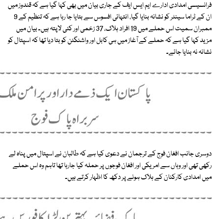
فرانسیسی امدادی ادارے ایم ایس ایف کے جاری بیان میں بھی کہا گیا ہے کہ قندوز میں
ان کے ٹراما سینٹر کو نشانہ بنایا گیا، انتہائی افسوس سے بتایا جا رہا ہے کہ تنظیم کے 9
ممبران سمیت اس حملے میں 19 افراد ہلاک، 37 زخمی اور کئی لاپتہ ہیں۔ بیان میں
مزید کہا گیا ہے کہ حملے کے آغاز میں ہی کابل اور واشنگٹن کو بتا دیا تھا کہ اسپتال کو
نشانہ نہ بنایا جائے۔
دوسری جانب افغان فوج کے ترجمان نے دعوی کیا ہے کہ طالبان نے اسپتال میں پناہ لے
رکھی تھی اور وہاں سے امریکی اور افغان فوجوں پر حملہ کیا جارہا تھا تاہم وہ اس حملے
میں امدادی کارکنان کے ہلاک ہونے پر دکھ کا اظہار کرتے ہیں۔