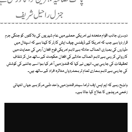
دوسری جانب اقوام متحدہ نے امریکی حملے میں عام شہریوں کی ہلاکتوں کو جنگی جرم
قرار دیا ہے جب کہ امریکا کے ڈیفنس چیف ایش کارٹر کا کہنا ہے کہ اسپتال میں
طیاروں کی بمباری المناک حادثہ ہے تاہم امریکی فوج افغان آرمی کی حمایت میں
کارروائی کر رہی ہے تاہم المناک حادثے کی افغان حکومت کے ساتھ مل کر شفاف
تحقیقات کی جارہی ہیں۔ انہوں نے کہا کہ قندوز میں آخر کیا ہوا اسے جاننے کی کوشش
کی جارہی ہے تاہم ہماری تمام تر ہمدردیاں متاثرہ افراد کے ساتھ ہیں۔
واضح رہے کہ ایم ایس ایف ٹراما سینٹر قندوز میں واحد طبی مرکز ہے جہاں انتہائی
زخمی مریضوں کا علاج کیا جاتا ہے۔