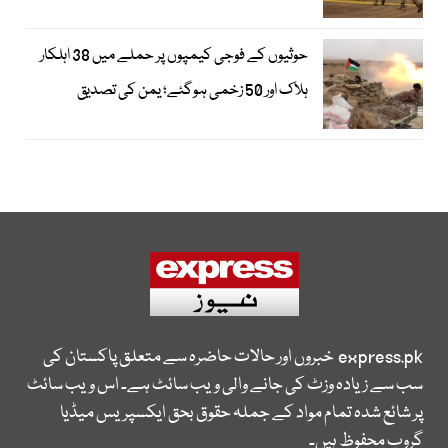
حوثیوں کے فوجی کیمپوں پر حملے میں 38 اہلکار
ہلاک اور 50 زخمی ہوگئے؛ یمن کی تصدیق
express.pk
خبروں اور حالات حاضرہ سے متعلق پاکستان کی
سب سے زیادہ وزٹ کی جانے والی ویب سائٹ ہے۔ اس ویب سائٹ
پر شائع شدہ تمام مواد کے جملہ حقوق بحق ایکسپریس میڈیا
گروپ محفوظ ہیں۔