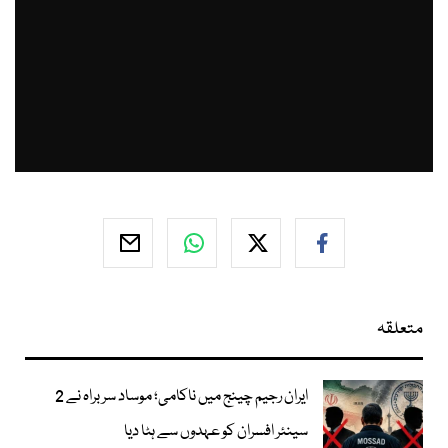
متعلقہ
ایران رجیم چینج میں ناکامی؛ موساد سربراہ نے 2
سینئر افسران کو عہدوں سے ہٹا دیا