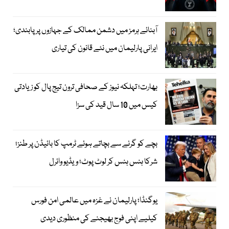
آبنائے ہرمز میں دشمن ممالک کے جہازوں پر پابندی؛
ایرانی پارلیمان میں نئے قانون کی تیاری
بھارت؛ تہلکہ نیوز کے صحافی ترون تیج پال کو زیادتی
کیس میں 10 سال قید کی سزا
بچے کو گرنے سے بچاتے ہوئے ٹرمپ کا بائیڈن پر طنز؛
شرکا ہنس ہنس کر لوٹ پوٹ؛ ویڈیو وائرل
یوگنڈا؛ پارلیمان نے غزہ میں عالمی امن فورس
کیلیے اپنی فوج بھیجنے کی منظوری دیدی