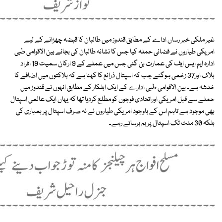
غیر ملکی خبر رساں اداے کے مطابق قندوز میں طالبان کا قبضہ چھڑانے کے لیے
امریکی طیاروں نے فضائی حملہ کیا جس کا نشانہ طالبان کی بجائے بین الاقوامی طبی
ادارہ ایم ایس ایف کی عمارت بن گئی جس میں عملے کے 9 ارکان سمیت 19 افراد
ہلاک اور37 زخمی ہوگئے جب کہ اسپتال ذرائع کا کہنا ہے کہ ہلاکتوں میں اضافے کا
خدشہ ہے۔ بین الاقوامی طبی ادارے کے ایک اہلکار کے مطابق انہوں نے قندوز میں
حملے سے قبل امریکی اوراتحادی فوجوں کو مطلع کردیا تھا کہ یہاں ایک عالمی اسپتال
بھی موجود ہے تاہم اس کے باوجود امریکی طیاروں نے نہ صرف اسپتال پر بمباری کی
بلکہ 30 منٹ تک اسپتال پر بم برساتے رہے۔