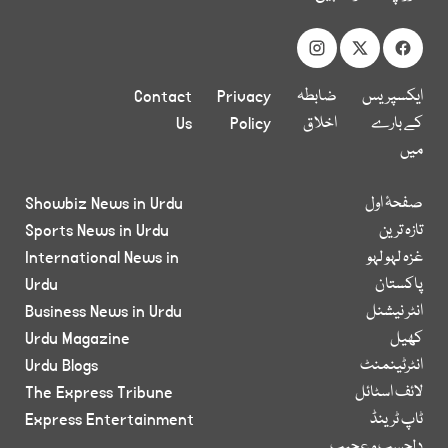
ایکسپریس
ضابطہ
Privacy
Contact
کے بارے
اخلاق
Policy
Us
میں
صفحۂ اول
Showbiz News in Urdu
تازہ ترین
Sports News in Urdu
غزہ لہو لہو
International News in
پاکستان
Urdu
انٹر نیشنل
Business News in Urdu
کھیل
Urdu Magazine
انٹرٹینمنٹ
Urdu Blogs
لائف اسٹائل
The Express Tribune
ٹاپ ٹرینڈ
Express Entertainment
دلچسپ و عجیب