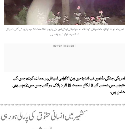
امریکہ کو بتا دیا تھا کہ اسپتال کو نشانہ نہ بنایا جائے لیکن اس کے باوجود 30 منٹ تک بمباری کی گئی، اسپتال
انتظامیہ۔ فوٹو: اے ایف پی
امریکی جنگی طیاروں نے قندوز میں بین الاقوامی اسپتال پر بمباری کردی جس کے
نتیجے میں عملے کے 9 ارکان سمیت 19 افراد ہلاک ہوگئے جس میں 2 بچے بھی
شامل ہیں۔