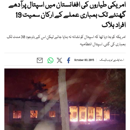
امریکی طیاروں کی افغانستان میں اسپتال پرآدھے
گھنٹے تک بمباری عملے کے ارکان سمیت 19
افراد ہلاک
امریکہ کو بتا دیا تھا کہ اسپتال کو نشانہ نہ بنایا جائے لیکن اس کے باوجود 30 منٹ تک
بمباری کی گئی، اسپتال انتظامیہ
اے ایف پی/ویب ڈیسک
October 03, 2015