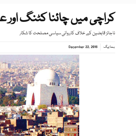
کراچی میں چائنا کٹنگ اور ع
ناجائز قابضین کے خلاف کارروائی سیاسی مصلحت کا شکار
ہما بیگ
December 22, 2016