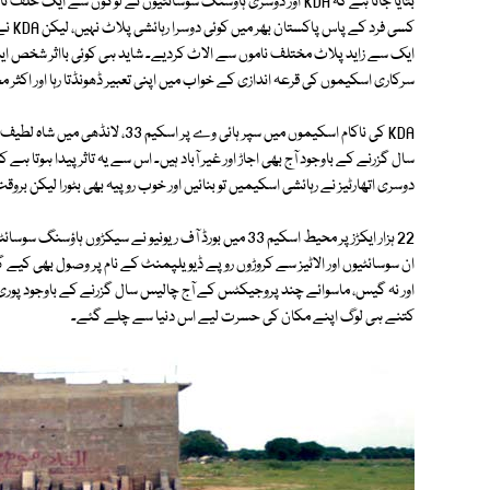
بتایا جاتا ہے کہ KDA اور دوسری ہاؤسنگ سوسائٹیوں نے لوگوں سے ایک حل
ایک سے زاید پلاٹ مختلف ناموں سے الاٹ کردیے۔ شاید ہی کوئی بااثر شخص ایسا
سرکاری اسکیموں کی قرعہ اندازی کے خواب میں اپنی تعبیر ڈھونڈتا رہا اور اکثر مح
KDA کی ناکام اسکیموں میں سپر ہائی 
دوسری اتھارٹیز نے رہائشی اسکیمیں تو بنائیں اور خوب روپیہ بھی بٹورا لیکن بروق
ان سوسائٹیوں اور الاٹیز سے کروڑوں روپے ڈیویلپمنٹ کے نام پر وصول بھی کیے گئے 
اور نہ گیس، ماسوائے چند پروجیکٹس کے آج چالیس سال گزرنے کے باوجود پور
کتنے ہی لوگ اپنے مکان کی حسرت لیے اس دنیا سے چلے گئے۔