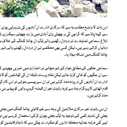
اس بات کا واضح مطلب یہ ہے کہ سرکاری ادارے ان آبادیوں کی ضرورتیں پوری کر
سے کہنا پڑتا ہے کہ کراچی کی ہر چھوٹی بڑی آبادی میں بڑے چھوٹے سیکٹرز پر غ
ابلاغ، سماجی نمایندے اور درددل رکھنے والے لوگ ان چائنا کٹنگ کے خلاف واوی
دہانیاں کراتے رہے ہیں۔ لیکن کسی بھی محکمے نے ان درد دل رکھنے والے شہریوں ک
چائنا کٹنگ میں اضافہ ہوتا رہا۔
سماجی حلقوں کے مطابق عوام کے شور مچانے اور اخبارات میں خبریں چھپنے 
سے ان جگہوں کو خالی کرایا جائے لیکن مفاد پرست طبقہ ان کی کوششوں کو کام
ادارے ان آبادیوں کی درپردہ مدد کرتے ہیں اور ان سے پیسے بٹورتے اور اس کام
قدم اٹھانے کا پروگرام بنتا ہے تو یہ رشوت خور ان قبضہ گروپ والوں کو پہلے ہی 
مدد کرتے ہیں۔
ان ہی رشوت خور سرکاری ملازمین کی وجہ سے غیر قانونی چائنا کٹنگ میں بجل
بجلی کی شدید کمی کے باوجود یہ لوگ بجلی چوری کرکے استعمال کررہے ہیں اور ا
لیے کئی مرتبہ عدلیہ متعلقہ اداروں کو حکم دے چکی ہے کہ ناجائز قابضین کو 