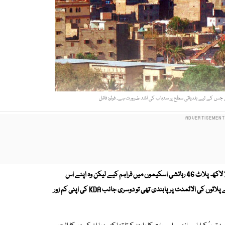
جس کے لیے بلدیاتی سطح پر سدباب کی اشد ضرورت ہے۔ فوٹو: فائل
باوثوق ذرایع کے مطابق KDA نے گذشتہ 45 سال میں تقریباً 7 لاکھ پلاٹ 46 رہائشی اسکیموں میں فراہم کیے لیکن وہ اپنے اس
تسلسل کو برقرار رکھنے میں ناکام رہی، جس کی ایک وجہ حکومت کی جانب سے پلاٹوں کی الاٹمنٹ پر پابندی تھی تو دوسری جانب KDA کی اپنی کم زور