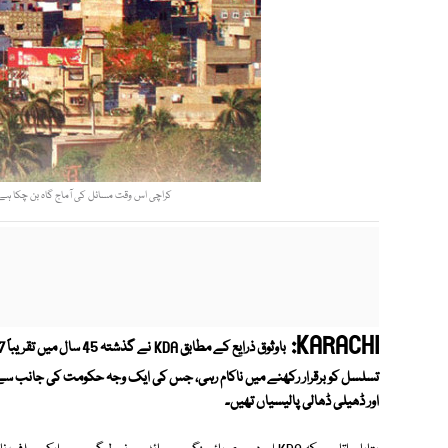
کراچی اس وقت مسائل کی آماج گاہ بن چکا ہے 
KARACHI:
اور ڈھیلی ڈھالی پالیسیاں تھیں۔