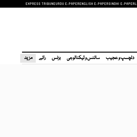
EXPRESS TRIBUNE
URDU E-PAPER
ENGLISH E-PAPER
SINDHI E-PAPER
L
دلچسپ و عجیب
سائنس و ٹیکنالوجی
بزنس
رائے
مزید