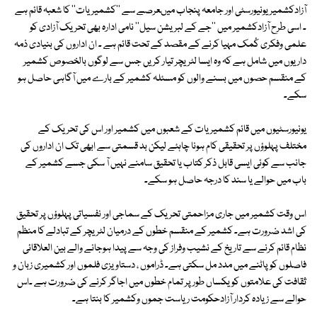
آزادکشمیر یونیورسٹی اور جامعہ پنجاب میںعرصے سے ''کشمیریات'' کا شعبہ قائم ہے
۔ اسی طرح آزادکشمیر میں ''جے کے لبریشن سیل'' نامی ادارہ بھی تحریک آزادی کو
علمی وفکری کُمک مہیا کرنے کے مقصد کے تحت قائم ہے ۔ ان اداروں کی بنیادی ذمہ
داریوں میں شامل ہے کہ وہ ایسا لٹریچر تیار کریں جس سے لوگوں بالخصوص کشمیر
کے منقسم حصوں میں بسنے والوں کو مسئلہ کشمیر کے بارے میں آگاہی حاصل ہو
سکے۔
یونیورسٹیوں میں قائم کشمیریات کے شعبوں میں کشمیر اور اس کی تحریک کے
مختلف پہلوؤں پر تحقیقی کام ہونا چاہئے لیکن بد قسمتی سے ابھی تک ان اداروں کی
جانب سے کوئی ایسی قابل ذکر کتاب یا تحقیق سامنے نہیں آ سکی جسے کشمیر کے
باب میں حوالے یا سند کا درجہ حاصل ہو سکے۔
اس وقت کشمیر میں جاری مزاحمتی تحریک کے سماجی اور نفسیاتی پہلوؤں پر تحقیق
کی اشد ضرورت ہے۔ کشمیر کے منقسم خطوں کے درمیان لٹریچر کے تبادلے کا منظم
نظام قائم کرنے سے تاریخ کے نشیب وفراز کی وجہ سے پیدا ہوجانے والے بین العلاقائی
فاصلوں کو پاٹنے میں مدد مل سکتی ہے۔ ڈراموں ، دستاویزی فلموں اور کشمیری زبان و
ثقافت کی علامتوں کو یکساں طور پر تمام خطوں میں اجاگر کرنے کی ضرورت ہے ۔اس
حوالے سے زیادہ کردار آزادحکومت ریاست جموں وکشمیر کا بنتا ہے۔