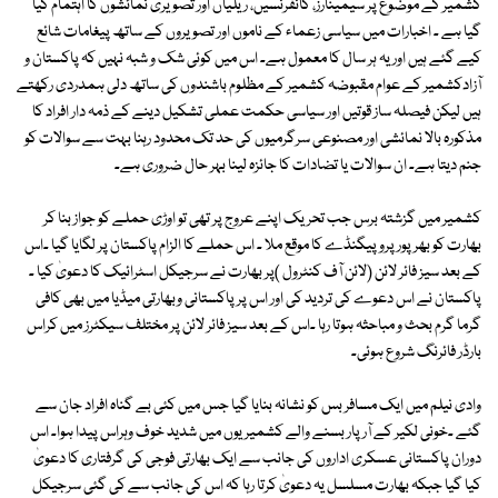
کشمیر کے موضوع پر سیمینارز، کانفرنسیں، ریلیاں اور تصویری نمائشوں کا اہتمام کیا
گیا ہے ۔ اخبارات میں سیاسی زعماء کے ناموں اور تصویروں کے ساتھ پیغامات شائع
کیے گئے ہیں اور یہ ہر سال کا معمول ہے۔ اس میں کوئی شک و شبہ نہیں کہ پاکستان و
آزادکشمیر کے عوام مقبوضہ کشمیر کے مظلوم باشندوں کی ساتھ دلی ہمدردی رکھتے
ہیں لیکن فیصلہ ساز قوتیں اور سیاسی حکمت عملی تشکیل دینے کے ذمہ دار افراد کا
مذکورہ بالا نمائشی اور مصنوعی سرگرمیوں کی حد تک محدود رہنا بہت سے سوالات کو
جنم دیتا ہے۔ ان سوالات یا تضادات کا جائزہ لینا بہر حال ضروری ہے۔
کشمیر میں گزشتہ برس جب تحریک اپنے عروج پر تھی تو اوڑی حملے کو جواز بنا کر
بھارت کو بھرپور پروپیگنڈے کا موقع ملا ۔ اس حملے کا الزام پاکستان پر لگایا گیا ۔اس
کے بعد سیز فائر لائن (لائن آف کنٹرول )پر بھارت نے سرجیکل اسٹرائیک کا دعویٰ کیا ۔
پاکستان نے اس دعوے کی تردید کی اور اس پر پاکستانی وبھارتی میڈیا میں بھی کافی
گرما گرم بحث و مباحثہ ہوتا رہا ۔اس کے بعد سیز فائر لائن پر مختلف سیکٹرز میں کراس
بارڈر فائرنگ شروع ہوئی۔
وادی نیلم میں ایک مسافر بس کو نشانہ بنایا گیا جس میں کئی بے گناہ افراد جان سے
گئے ۔خونی لکیر کے آر پار بسنے والے کشمیریوں میں شدید خوف وہراس پیدا ہوا۔ اس
دوران پاکستانی عسکری اداروں کی جانب سے ایک بھارتی فوجی کی گرفتاری کا دعویٰ
کیا گیا جبکہ بھارت مسلسل یہ دعویٰ کرتا رہا کہ اس کی جانب سے کی گئی سرجیکل