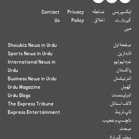
ایکسپریس
ضابطہ
Privacy
Contact
کے بارے
اخلاق
Policy
Us
میں
صفحۂ اول
Showbiz News in Urdu
تازہ ترین
Sports News in Urdu
غزہ لہو لہو
International News in
پاکستان
Urdu
انٹر نیشنل
Business News in Urdu
کھیل
Urdu Magazine
انٹرٹینمنٹ
Urdu Blogs
لائف اسٹائل
The Express Tribune
ٹاپ ٹرینڈ
Express Entertainment
دلچسپ و عجیب
صحت
سونے کے نرخ