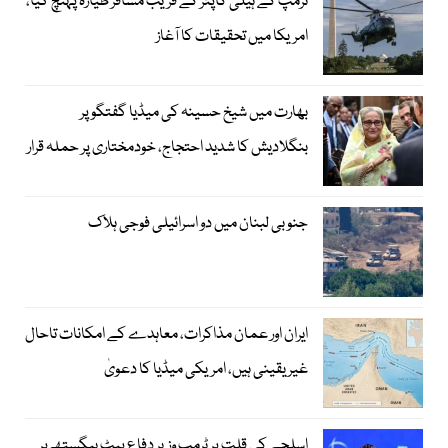
ٹرمپ کے ہیلی کاپٹر کے قریب مسافر طیارہ پہنچ گیا،
امریکا میں تحقیقات کا آغاز
بھارت میں شیخ حسینہ کی میڈیا گفتگو پر
بنگلادیش کا شدید احتجاج، خودمختاری پر حملہ قرار
جنوبی لبنان میں دو اسرائیلی فوجی ہلاک
ایران اور عمان مذاکرات، معاہدے کے امکانات تاحال
غیر یقینی ہیں، امریکی میڈیا کا دعویٰ
اسلحے کی قلت پر ٹرمپ وزیر دفاع پیٹ ہیگستھ پر