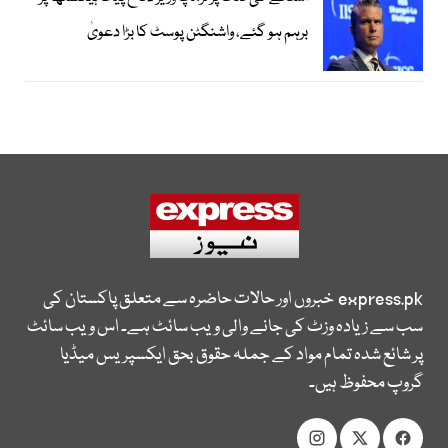
برہم ہو گئے، واشنگٹن پوسٹ کا بڑا دعویٰ
express.pk
خبروں اور حالات حاضرہ سے متعلق پاکستان کی
سب سے زیادہ وزٹ کی جانے والی ویب سائٹ ہے۔ اس ویب سائٹ
پر شائع شدہ تمام مواد کے جملہ حقوق بحق ایکسپریس میڈیا
گروپ محفوظ ہیں۔