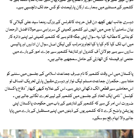
سوال کیے گئے تو یہ مکمل طور پر لاعلم پائے گئے۔ یہاں سے اندازہ لگایا سکتا ہے کہ
کشمیر کے مسئلے میں ہمارے ارکان پارلیمنٹ کو کس حد تک دلچسپی ہے۔
دوسری جانب ابھی کچھ دن قبل حریت کانفرنس کے بزرگ رہنما سید علی گیلانی کا
بیان سامنے آیا جس میں انہوں نے کشمیر کمیٹی کی سربراہی سے مولانا فضل الرحمان
کو ہٹانے کا مطالبہ کیا ۔یہ سوال اپنی جگہ قائم ہے کہ کشمیر کمیٹی نے اپنے دائرہ کار
میں اب تک کیا کام کیا یا کیا تجاویز مرتب کیں لیکن اصل سوال ان اداروں اور پالیسی
سازوں سے ہے جو لائن آف کنٹرول اور تنازعۂ کشمیر سے جڑے امور کے بارے میں
حتمی اور فیصلہ کن اتھارٹی کے حامل سمجھے جاتے ہیں۔
پاکستان میں اس وقت کشمیر کا نام صرف جماعت اسلامی کے جلسوں میں سننے کو
ملتا ہے ، حکمران جماعت مسلم لیگ نواز اور دوسری مقبول پارٹی تحریک انصاف تو
اس معاملے سے قطعی الگ دکھائی دیتی ہے۔ اس کے علاوہ کبھی کبھار ''دفاع پاکستان
کونسل '' نامی ایک اتحاد کے جلسوں میں کشمیر کے لیے نعرے لگائے جاتے ہیں ۔
ضرورت اس امر کی ہے کہ کشمیر کے تنازعے کے باب میں حکومت پاکستان اپنی
پوزیشن واضح کرے تاکہ کشمیریوں کے ذہنوں میں اپنے مستقبل کے بارے میں پایا
جانے والا ابہام رفع ہو سکے۔