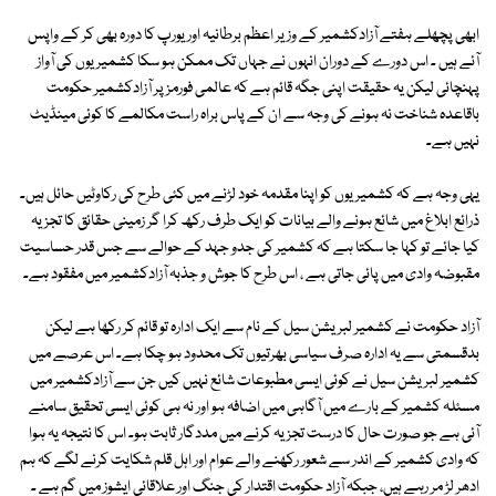
ابھی پچھلے ہفتے آزادکشمیر کے وزیر اعظم برطانیہ اور یورپ کا دورہ بھی کر کے واپس
آئے ہیں ۔ اس دورے کے دوران انہوں نے جہاں تک ممکن ہو سکا کشمیریوں کی آواز
پہنچائی لیکن یہ حقیقت اپنی جگہ قائم ہے کہ عالمی فورمز پر آزادکشمیر حکومت
باقاعدہ شناخت نہ ہونے کی وجہ سے ان کے پاس براہ راست مکالمے کا کوئی مینڈیٹ
نہیں ہے۔
یہی وجہ ہے کہ کشمیریوں کو اپنا مقدمہ خود لڑنے میں کئی طرح کی رکاوٹیں حائل ہیں۔
ذرائع ابلاغ میں شائع ہونے والے بیانات کو ایک طرف رکھ کرا گر زمینی حقائق کا تجزیہ
کیا جائے تو کہا جا سکتا ہے کہ کشمیر کی جدو جہد کے حوالے سے جس قدر حساسیت
مقبوضہ وادی میں پائی جاتی ہے ، اس طرح کا جوش و جذبہ آزادکشمیر میں مفقود ہے۔
آزاد حکومت نے کشمیر لبریشن سیل کے نام سے ایک ادارہ تو قائم کر رکھا ہے لیکن
بدقسمتی سے یہ ادارہ صرف سیاسی بھرتیوں تک محدود ہو چکا ہے۔ اس عرصے میں
کشمیر لبریشن سیل نے کوئی ایسی مطبوعات شائع نہیں کیں جن سے آزادکشمیر میں
مسئلہ کشمیر کے بارے میں آگاہی میں اضافہ ہو اور نہ ہی کوئی ایسی تحقیق سامنے
آئی ہے جو صورت حال کا درست تجزیہ کرنے میں مددگار ثابت ہو۔ اس کا نتیجہ یہ ہوا
کہ وادی کشمیر کے اندر سے شعور رکھنے والے عوام اور اہل قلم شکایت کرنے لگے کہ ہم
ادھر لڑ مر رہے ہیں، جبکہ آزاد حکومت اقتدار کی جنگ اور علاقائی ایشوز میں گم ہے ۔