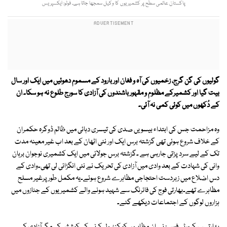
پاکستان عالمی سطح پر کشمیریوں کا وکیل سمجھا جاتا ہے۔ فوٹو: ایکسپریس
گولیوں کی گن گرج، زخمیوں کی آہ و فغان اور بارود کے مسموم دھوئیں میں ایک اور سال
بیت گیا اور کشمیرکے مظلوم و مقہور باشندوں کی آزادی کا سورج طلوع نہ ہو سکا۔ ان
کے دُکھوں میں کوئی کمی نہ آئی۔
وہ مزاحمت جس کی ابتداء بیسویں صدی کی تیسری دہائی میں ظالم ڈوگرہ حکمران
کے خلاف شروع ہوئی تھی گزشتہ برس ایک اور نئی اٹھان کے بعد اب غیر معینہ مدت
تک کے لیے سرد پڑتی جارہی ہے ۔گزشتہ برس جولائی میں ایک کشمیری نوجوان برہان
وانی کی شہادت کے بعد وادی میں آزادی کی تحریک نے نئی انگڑائی لی تھی۔وادی کے
دس اضلاع میں زبردست احتجاجی مظاہرے شروع ہوئے۔یہ مکمل طورپرغیر مسلح
مظاہرے تھے۔بھارتی فوج کی فائرنگ سے شہید ہونے والے کشمیریوں کے جنازوں میں
ہزاروں لوگوں کے اجتماعات دیکھے گئے۔