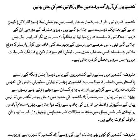
کشمیریوں کی آرپار آمد ورفت میں حائل رکاوٹیں ختم کی جانی چاہیں
کشمیر کے دونوں اطراف بے شمار خاندان ایسے ہیں جو خونی لیکر(سیز فائر لائن) کھنچ
جانے کے بعد ایک دوسرے سے جدا ہو گئے ہیں ۔ پرویز مشرف کے دور میں ان کے
درمیان ملاقاتوں کا سلسلہ شروع ہوا تھا اور مظفرآباد سے سری نگر کے لیے ایک بس
چلائی گئی تھی ۔ اس عرصے میں برسوں کے بچھڑے کئی خاندانوں کو آر پار سفر کا موقع
ملا اور یہ سلسلہ کسی حد تک جاری ہے ۔ لیکن اکثر سیز فائر لائن پر فائرنگ کے اوقات
میں یہ بس سروس معطل کر دی جاتی ہے۔
مقبوضہ کشمیر میں بسنے والے کشمیریوں کے پاس دوسرا آپشن واہگہ کے راستے
پاکستان میں داخلے کا ہوتا ہے۔ یہ کشمیری پہلے تو بھارتی سکیورٹی اداروں کی انتہائی
تکلیف دہ پڑتال سے گزرتے ہیں اور جب یہ پاکستان سے ہوتے ہوئے اپنے برسوں سے
بچھڑے ہوئے پیاروں سے ملنے آزادکشمیر کی حدود میں داخل ہونے لگتے ہیں تو انہیں
یہاں کے سکیورٹی و انتظامی اداروں کی جانب سے روک دیا جاتا ہے۔ پھر یہ اسلام آباد اور
روالپنڈی کے کسی ہوٹل میں مختصر ملاقات کے بعد واپس بوجھل دل کے ساتھ وطن
مالوف کو لوٹ جاتے ہیں۔
مقبوضہ کشمیر کو کوئی بھی باشندہ آئین کی رو سے آزاد کشمیر کا شہری ہے اور پورے