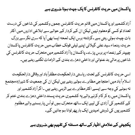
پاکستان میں حریت کانفرنس کا یک جہت ہونا ضروری ہے
آزادکشمیر اور پاکستان میں قائم حریت کانفرنس جموں وکشمیر کی شاخوں کی درست
تعداد تو کسی کو معلوم نہیں لیکن ان کے کردار کے حوالے سے ابلاغی اداروں میں اکثر
بات چیت ہوتی رہتی ہے ۔گزشتہ برس ایک لمحہ ایسا بھی آیا کہ سری نگر سے بزرگ
حریت رہنماء سید علی گیلانی اپنے ٹیلی فونک خطاب میں حریت کانفرنس پاکستان
چیپٹر کے زعماء پر برس پڑے۔ پاکستان یا آزادکشمیر میں متحرک حریت کانفرنس کی
شاخوں پر مالی بد عنوانی اور داخلی دھڑے بندی کے الزامات لگتے رہتے ہیں۔
اسی حریت کانفرنس کے تحت ریاستی دارالحکومت مظفرآباد اور وفاقی دارالحکومت
اسلام آباد میں احتجاجی مظاہرے ہوتے رہتے ہیں لیکن ان کی جمعیت کا شیرازہ مجتمع
نہ ہونے کی وجہ سے ایسے اکثر مظاہرے بے اثرہی رہتے ہیں ۔ اگر آزادکشمیر اور
پاکستان میں رہ کر کام کرنے والے یہ کشمیری حریت پسند داخلی دھڑے بندی ختم کر
کے کشمیر کی آزادی کی لیے ایک ساتھ متحرک ہوں تو اُس پار بسنے والے مظلوم
کشمیریوں کی ڈوبتی امیدیں ایک بار پھر توانا ہو جائیں گے۔
یکجہتی کے علامتی اظہار کے ساتھ مسئلہ کی تفہیم بھی ضرروی ہے