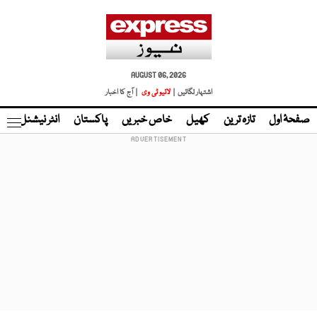
AUGUST 06, 2026
اشتہار لگائیں |
لائیو ٹی وی
| آج کا اخبار
صفحۂ اول
تازہ ترین
کھیل
خاص خبریں
پاکستان
انٹر نیشنل
ٹا