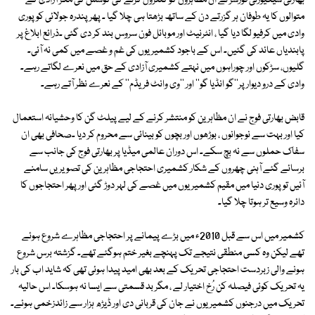
بھارتی سیکیورٹی فورسز نے ان مظاہروں کو کنٹرول کرنے کی کوشش کی مگر آزادی کے
متوالوں کا یہ طوفان ہر گزرتے دن کے ساتھ بڑھتا ہی چلا گیا ۔ پھر پندرہ جولائی کو پوری
وادی میں کرفیو لگا دیا گیا ، انٹرنیٹ اور موبائل فون سروس بند کر دی گئی ۔ذرائع ابلاغ پر
پابندیاں عائد کی گئیں۔ اس کے باجود کشمیریوں کی غم و غصے میں کمی نہ آئی۔
گلیوں، سڑکوں اور چوراہوں میں نہتے کشمیری آزادی کے حق میں نعرے لگاتے رہے۔
وادی کے درو دیوار پر''گو انڈیا گو'' اور ''وی وانٹ فریڈم'' کے نعرے نظر آتے رہے۔
قابض بھارتی فوج نے ان مظاہرین کو منتشر کرنے کے لیے پیلٹ گن کا وحشیانہ استعمال
کیا اور بہت سے نوجوانوں ، بوڑھوں اور بچوں کو بینائی سے محروم کر دیا ۔صحافی بھی ان
سفاک حملوں سے نہ بچ سکے۔ اس دوران عالمی میڈیا پر بھارتی فوج کی جانب سے
برسائے گئے آہنی چھروں کے شکار کشمیری احتجاجی مظاہرین کی تصویریں سامنے
آئیں تو پوری دنیا میں مقیم کشمیریوں میں غصے کی لہر دوڑ گئی اور پھر احتجاجوں کا
دائرہ وسیع تر ہوتا چلا گیا۔
کشمیر میں اس سے قبل 2010ء میں بڑے پیمانے پر احتجاجی مظاہرے شروع ہوئے
تھے لیکن وہ کسی منطقی نتیجے تک پہنچے بغیر ختم ہوگئے تھے۔ گزشتہ برس شروع
ہونے والی زبردست احتجاجی تحریک کے بعد بھی امید پیدا ہوئی تھی کہ شاید اب کی بار
یہ تحریک کوئی فیصلہ کن رُخ اختیار لے ، مگر بد قسمتی سے ایسا نہ ہوسکا۔ اس حالیہ
تحریک میں درجنوں کشمیریوں نے جان کی قربانی دی اور ڈیڑھ ہزار سے زائدزخمی ہوئے۔