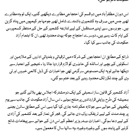
حکومت قائم ہو گئی۔
اس دوران مظفرآباد میں دو قسم کی احتجاجی مظاہرے دیکھے گئے۔ ایک تو وہ مظاہرے
تھے جس میں صرف وہ کشمیری باشندے شامل تھے جو مہاجر کیمپوں میں پناہ گزین
ہیں ، جو برسوں سے اپنے مستقبل کے لیے تنازعہ کشمیر کے حل کے منتظر کسمپرسی
کے ایام کاٹ رہے ہیں۔ دوسرے احتجاج جوکہ بہت محدود تھے ،ان کا اہتمام آزاد
حکومت کی جانب سے کیا گیا۔
ذرائع کے مطابق ان احتجاجوں کے شرکاء میں ترقیاتی و بلدیاتی اداروں کے ملازمین اور
اسکولوں کے بچے اور اساتذہ کی حاضری کو لازم قرار دیا جاتا رہا ۔ نتیجے کے اعتبار سے
دیکھا جائے تو یہ ایک مصنوعی سرگرمی تھی جو اخبارات کی ڈبل کالمی خبروں اور ٹی
وی کے چند ٹکرز تک محدود رہنے کے بعد ختم ہو گئی۔
آزاد کشمیر کی قانون ساز اسمبلی کے ایک دو مشترکہ اجلاس بھی بلائے گئے جو
ہمیشہ کی طرح روایتی قراردادوں پر منتج ہوئے ۔ اس سال آزادحکومت کی جانب سے یوم
یکجہتی کے حوالے سے جو تازہ حکم نامہ جاری کیا گیا ہے، اس کے مطابق سائرن بجنے
پر چند منٹ کے لیے ٹریفک روک دی جائے گی ، فجر کی نماز کے بعد کشمیر کی آزادی
کے لیے دعا ہوگی ، اخبارات صدر وزیر اعظم کے اس دن کے حوالے سے پیغامات شائع
کرنے کے پابند ہوں گے وغیرہ وغیرہ ۔یہ سالہا سال کا معمول ہے۔