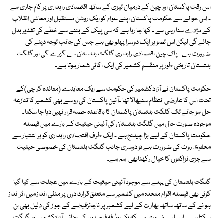
اس وقت پاکستان اور چین کے درمیان تیزی کے ساتھ اقتصادی راہداری پر کام جاری ہے
۔ اس حوالے سے حکومت پاکستان اپنے عوام کو ایک روشن مستقبل اور معاشی انقلاب
کے مژدے سنا رہی ہے ۔ کہا جا رہا ہے کہ سی پیک کے بننے سے خطے کی تقدیر بدل
جائے گی لیکن اس تصویر ایک دوسرا پہلو بھی ہے جس کی جانب توجہ دینے کی
ضرورت ہے ۔ پاک چین اقتصادی راہداری گلگت بلتستان سے گزرے گی اور گلگت
بلتستان تاریخی طور پر منقسم کشمیر کی ایک اکائی شمار ہوتا ہے۔
حکومت پاکستان نے آزادکشمیر کی حکومت سے ایک معاہدے (معائدہ کراچی)کے
تحت اس کا عارضی انتظام سنبھالا تھا ۔آئین پاکستان کی رو سے بھی کشمیر کا تنازعہ
حل ہو جانے تک گلگت بلتستان پاکستان کا باقاعدہ حصہ قرار نہیں دیا جا سکتا۔
موجودہ صورت حال میں گلگت بلتستان کی آئینی حیثیت کے بارے میں فیصلہ
حکومت پاکستان کے لیے بڑا چیلنج ہے ۔ ایک طرف اقتصادی راہداری کو ہر اعتبار سے
محفوظ روٹ کی ضرورت ہے تو دوسری جانب گلگت بلتستان کی خصوصی حیثیت
سے جڑی نزاکتوں کا خیال رکھنابھی اہم ہے۔
گلگت بلتستان کی پہلے سے موجود آئینی حیثیت کے بارے میں عجلت سے کیا گیا
کوئی بھی فیصلہ اقوام متحدہ میں کشمیر سے متعلق قراردادوں پر منفی انداز میں اثر انداز
ہو نے کے ساتھ ساتھ بھارت کے لیے کشمیر پر ناجائزقبضے کے جواز کی دلیل بھی بن
سکتا ہے ۔ اس لیے ضروری ہے کہ یک طرفہ فیصلوں کی بجائے آزادکشمیر اور گلگت