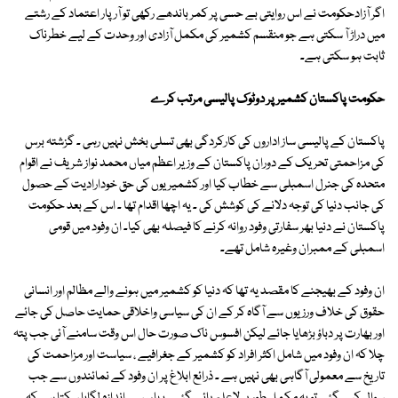
اگر آزادحکومت نے اس روایتی بے حسی پر کمر باندھے رکھی تو آر پار اعتماد کے رشتے
میں دراڑ آ سکتی ہے جو منقسم کشمیر کی مکمل آزادی اور وحدت کے لیے خطرناک
ثابت ہو سکتی ہے۔
حکومت پاکستان کشمیر پر دوٹوک پالیسی مرتب کرے
پاکستان کے پالیسی ساز اداروں کی کارکردگی بھی تسلی بخش نہیں رہی ۔ گزشتہ برس
کی مزاحمتی تحریک کے دوران پاکستان کے وزیر اعظم میاں محمد نواز شریف نے اقوام
متحدہ کی جنرل اسمبلی سے خطاب کیا اور کشمیریوں کی حق خودارادیت کے حصول
کی جانب دنیا کی توجہ دلانے کی کوشش کی ۔ یہ اچھا اقدام تھا ۔ اس کے بعد حکومت
پاکستان نے دنیا بھر سفارتی وفود روانہ کرنے کا فیصلہ بھی کیا۔ ان وفود میں قومی
اسمبلی کے ممبران وغیرہ شامل تھے۔
ان وفود کے بھیجنے کا مقصد یہ تھا کہ دنیا کو کشمیر میں ہونے والے مظالم اور انسانی
حقوق کی خلاف ورزیوں سے آگاہ کر کے ان کی سیاسی واخلاقی حمایت حاصل کی جائے
اور بھارت پر دباؤ بڑھایا جائے لیکن افسوس ناک صورت حال اس وقت سامنے آئی جب پتہ
چلا کہ ان وفود میں شامل اکثر افراد کو کشمیر کے جغرافیے ، سیاست اور مزاحمت کی
تاریخ سے معمولی آگاہی بھی نہیں ہے ۔ ذرائع ابلاغ پر ان وفود کے نمائندوں سے جب