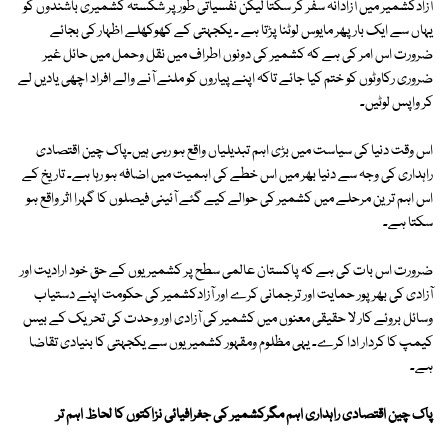
آزادکشمیر میں آزادانہ سفر کر سکتا لیکن نفسیاتی طور پر شکستہ کشمیری باشندوں کو
یہاں سے ایک بار پھر مایوس لوٹنا پڑتا ہے ۔ یکجہتی کے کھوکھلے اظہار کی بجائے
ضرورت اس امر کی ہے کہ کشمیر کی دونوں اطراف میں نقل وحمل میں حائل غیر
ضروری رکاوٹوں کو ختم کیا جائے تاکہ اپنے پیاروں کو ملنے آنے والے افراد اچھی یادیں لے
کر واپس لوٹیں۔
اس وقت دنیا کی سیاست میں بڑی اہم تبدیلیاں واقع ہو رہی ہیں۔پاک چین اقتصادی
راہداری کی وجہ سے دنیا بھر میں اس خطے کی اہمیت میں اضافہ ہو رہا ہے۔ تاریخ کے
اس اہم ترین مرحلے میں کشمیر کی حوالے کیے گئے آئینی فیصلوں کا گہرا اثر واقع ہو
سکتا ہے۔
ضرورت اس بات کی ہے کہ پاکستان عالمی سطح پر کشمیریوں کے حق خود ارادیت اور
آزادی کی بھرپور حمایت اور ترجمانی کرے اور آزادکشمیر کی حکومت اپنے دستیاب
وسائل بروئے کار لا حقیقی معنوں میں کشمیر کی آزادی اور وحدت کی تحریک کے بیس
کیمپ کا کردار ادا کرے۔ یہی مظلوم ومقہور کشمیریوں سے یکجہتی کا بنیادی تقاضا
ہے۔
پاک چین اقتصادی راہداری اہم مگرکشمیر کی جغرافیائی نزاکتوں کا لحاظ اہم تر