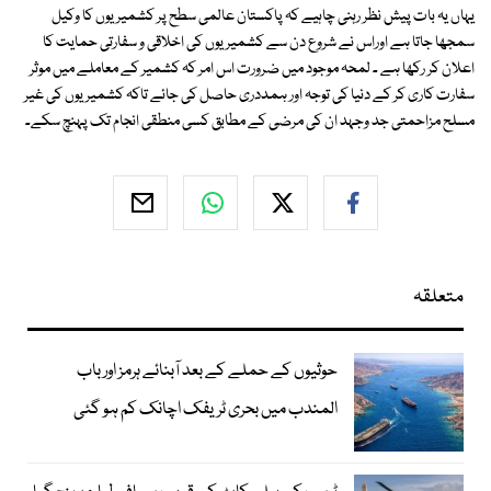
یہاں یہ بات پیش نظر رہنی چاہیے کہ پاکستان عالمی سطح پر کشمیریوں کا وکیل
سمجھا جاتا ہے اوراس نے شروع دن سے کشمیریوں کی اخلاقی و سفارتی حمایت کا
اعلان کر رکھا ہے ۔ لمحہ موجود میں ضرورت اس امر کہ کشمیر کے معاملے میں موثر
سفارت کاری کر کے دنیا کی توجہ اور ہمددری حاصل کی جائے تاکہ کشمیریوں کی غیر
مسلح مزاحمتی جد وجہد ان کی مرضی کے مطابق کسی منطقی انجام تک پہنچ سکے۔
متعلقہ
حوثیوں کے حملے کے بعد آبنائے ہرمز اور باب
المندب میں بحری ٹریفک اچانک کم ہو گئی