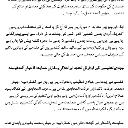
بلتستان کی حکومت کے ساتھ سنجیدہ مشاورت کے بعد کوئی محتاط اور نتائج کے
اعتبار سے موزوں لائحہ عمل طے کرنا چاہئے۔
ایک اور چیز بھی مشاہدے میں آرہی ہے کہ آج کل پاکستان کے مختلف شہروں میں
''تحریک آزادی جموں کشمیر'' نامی کسی نئی جماعت کی طرف سے ایسے بینرز لگائے
جارہے ہیں جن میں ریاست جموں وکشمیر کااجنبی سا ادھورہ نقشہ پیش کیا جا رہا ہے
۔ یہ اپنے پاؤں پر کلہاڑی مارنے کے ساتھ ساتھ کشمیریوں کی مقدمے کی بنیادیں ہلانے
کے مترادف ہے۔ اس معاملے میں احتیاط کی جانی چاہیے۔n
جہادی تنظیموں کے کردار کی تحدید اور اخلاقی وسفارتی حمایت کا خوش آئند فیصلہ
کشمیر میں بہت سی جہادی تنظیمیں متحرک رہی ہیں جن میں لشکر طیبہ ، جیش
محمد، حرکت الانصاراور حرکت المجاہدین شامل ہیں ۔ حزب المجاہدین کے کمانڈرسید
صلاح الدین آزادکشمیر اور پاکستان میں رہتے ہوئے اپنی تنظیم کی سرپرستی کر رہے
ہیں اور عمومی خیال یہ ہے کہ اس جماعت میں شامل سب کارکن کشمیری النسل ہیں
جبکہ دیگر مذکورہ تنظیموں کا معاملہ مختلف ہے۔
حکومت پاکستان نے گزشتہ دہائی میں لشکرطیبہ اور جیش محمد وغیرہ پر پابندی عائد