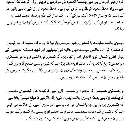
کر دی تھی اور حال ہی میں جماعۃ الدعوۃ کی سرگرمیوں کو بھی روک کر جماعۃ الدعوۃ
کے سربراہ حافظ سعید کو نظر بند کر دیا گیا ہے ۔ حافظ سعید اور ان کے چاہنے والوں کو
کہنا ہے کہ وہ سال 2017ء کشمیر کی آزادی کے سال کے طور پر منانا چاہتے تھے اور
حافظ سعید اور ان کے سرکردہ ساتھیوں کو نظر بند کرکے کشمیریوں کو اچھا پیغام نہیں
دیا گیا۔
دوسری جانب حکومت پاکستان پر عرصے سے دباؤ تھا کہ وہ حافظ سعید کی سرگرمیوں
کو محدود کرے ۔ عالمی سیاست میں حالیہ نئی تبدیلیوں اور کچھ ممکنہ اندیشوں کے
پیش نظر پاکستان کو یہ انتہائی اقدام اٹھانا پڑا۔اگر کشمیر کی ماضی قریب کی عسکری
مزاحمتی تاریخ کا تجزیہ کیا جائے تو یہ ماننا پڑتا ہے کہ غیر ریاستی مسلح گروہوں کے
غیر منظم استعمال نے محدود وقت تک بھارت پر دباؤ ضرور ڈالا ہے مگر کشمیریوں کے
المیوں میں اضافے ہی کا باعث بنتے رہے ہیں۔
ان عسکری تنظیموں کی محدود اور موسمی کارروائیوں کا نتیجہ عام کشمیری باشندوں
کو بھگتنا پڑتا ہے جبکہ دوسری جانب بھارت کو یہ راگ الاپنے کا موقع میسر آ جاتا ہے
کہ کشمیری پرامن ہیں ، یہ پاکستان کی جانب سے ''دراندازی'' ہے۔ ان حالات میں اہم
ہے کہ پاکستان کے مقتدر سمجھے جانے والے حلقے اور پالیسی ساز کشمیر کے حوالے
سے واضح لائن لیں تاکہ منظر پر چھائی ہوئی دھند کسی قدر چھٹ سکے۔