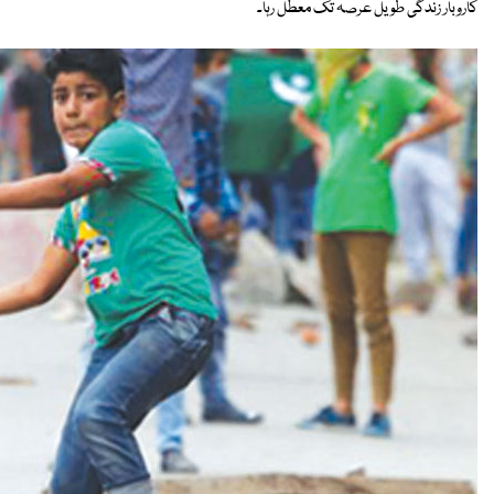
کاروبار زندگی طویل عرصہ تک معطل رہا۔