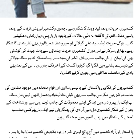
کشمیری حریت رہنما قید و بند کا شکار رہے ۔جموں وکشمیر لبریشن فرنٹ کے رہنما
یاسین ملک انتہائی ناگفتہ بہ طبی حالات کے باجود بار بار پس دیوارِ زنداں دھکیلے
گئے۔ بزرگ حریت لیڈر سید علی گیلانی اور میر واعظ عمر فاروق بھی نظر بندی کا شکار
رہے۔ بھارتی سرکار نے اس دوران کشمیری حریت رہنماؤں سے بات چیت کی کوشش
بھی کی لیکن ان کی جانب سے صاف انکار کی وجہ سے ایسا ممکن نہ ہو سکا۔ جولائی
کے دوسرے ہفتے میں لگایا گیا کرفیو اگست کے آخر تک جاری رہا۔ اس کے بعد بھی
وادی کے مختلف علاقوں میں جزوی کرفیو نافذ رہا۔
کشمیریوں کی نگاہیں پاکستان کے پالیسی سازوں اور اقوام متحدہ میں موجود مشنوں کی
جانب مرکوز رہیں مگر اس جانب سے بھی کوئی خاطرخواہ ردعمل انہیں نہیں مل سکا۔
اب ایک بار پھر وادی میں زندگی اپنے معمولات کی جانب لوٹ رہی ہے اور شناخت کے
بحران کے شکار کشمیری دل میں آزادی کی چنگاریاں لیے ایک بار پھرکسی مناسب
لمحے کے انتظار میں اپنے کاموں میں جٹ گئے ہیں۔
پاکستان اور آزادکشمیر میں آج پانچ فروری کے دن یوم یکجہتی کشمیر منایا جا رہا ہے ۔