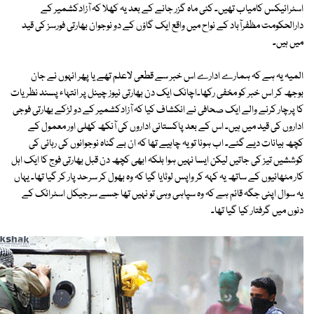
اسٹرائیکس کامیاب تھیں۔ کئی ماہ گزر جانے کے بعد یہ کھلا کہ آزادکشمیر کے
دارالحکومت مظفرآباد کے نواح میں واقع ایک گاؤں کے دو نوجوان بھارتی فورسز کی قید
میں ہیں۔
المیہ یہ ہے کہ ہمارے ادارے اس خبر سے قطعی لاعلم تھے یا پھر انہوں نے جان
بوجھ کر اس خبر کو مخفی رکھا۔اچانک ایک دن بھارتی نیوز چینل پر انتہاء پسند نظریات
کا پرچار کرنے والے ایک صحافی نے انکشاف کیا کہ آزادکشمیر کے دو لڑکے بھارتی فوجی
اداروں کی قید میں ہیں۔ اس کے بعد پاکستانی اداروں کی آنکھ کھلی اور معمول کے
کچھ بیانات دیے گئے۔ اب ہونا تو یہ چاہیے تھا کہ ان بے گناہ نوجوانوں کی رہائی کی
کوششیں تیز کی جاتیں لیکن ایسا نہیں ہوا بلکہ ابھی کچھ دن قبل بھارتی فوج کا ایک اہل
کار مٹھائیوں کے ساتھ یہ کہہ کر واپس لوٹایا گیا کہ وہ بھول کر سرحد پار کر گیا تھا۔ یہاں
یہ سوال اپنی جگہ قائم ہے کہ وہ سپاہی وہی تو نہیں تھا جسے سرجیکل اسٹرائک کے
دنوں میں گرفتار کیا گیا تھا۔