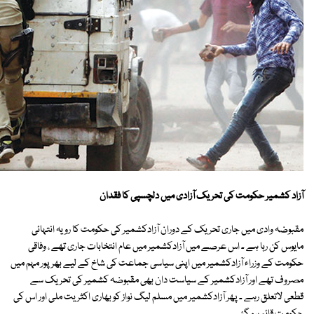
آزاد کشمیر حکومت کی تحریک آزادی میں دلچسپی کا فقدان
مقبوضہ وادی میں جاری تحریک کے دوران آزادکشمیر کی حکومت کا رویہ انتہائی
مایوس کن رہا ہے ۔ اس عرصے میں آزادکشمیر میں عام انتخابات جاری تھے ، وفاقی
حکومت کے وزراء آزادکشمیر میں اپنی سیاسی جماعت کی شاخ کے لیے بھرپور مہم میں
مصروف تھے اور آزادکشمیر کے سیاست دان بھی مقبوضہ کشمیر کی تحریک سے
قطعی لاتعلق رہے ۔ پھر آزادکشمیر میں مسلم لیگ نواز کو بھاری اکثریت ملی اور اس کی