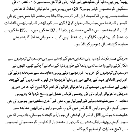
پھیلا رہی ہیں۔ دنیا کی حکومتوں نے کرئہ ارض کو لاحق سب سے بڑے خطرے کی
سنگینی کو محسوس کرتے ہوئے 2015ء میں پیرس میں ماحولیاتی تحفظ کا عالمی
معاہدہ جسے پیرس کلائمیٹ ڈیل کے نام سے جانا جاتا ہے منظور کیا جس میں زہریلی
گیسوں کے فضا میں ہونے والے اخراج کو 2 ڈگری سے کم رکھنے کے لیے ٹھوس اقدامات
کرنے کا فیصلہ ہوا۔ اس عالمی معاہدے پر دنیا کے 197 ملکوں میں سے 195 ملکوں نے
دستخط کیے، شام اور نکاراگوا نے دستخط نہیں کیے۔ ماحولیاتی تحفظ کا یہ تاریخی
معاہدہ گزشتہ سال 4 نومبر کو نافذ ہوا۔
امریکی صدر ڈونلڈ ٹرمپ اپنی انتخابی مہم کے زمانے سے ہی موسمیاتی تبدیلیوں سے
انکار کرنے والے واحد عالمی رہنما کے طور پر دنیا کے سامنے آچکے تھے۔ انھوں نے
موسمیاتی تبدیلیوں کو ''فریب'' قرار دیتے ہوئے پیرس معاہدے سے علیحدہ ہونے کی
خبر اپنی انتخابی مہم کے زمانے میں ہی دنیا کو پہنچا دی تھی۔ اقتدار میں آنے کے بعد
انھوں نے ملک میں موسمیاتی و ماحولیاتی قوانین کو ختم کرنا شروع کیا خاص طور پر
امریکی ماحولیاتی اور توانائی کی ایجنسی کو۔اس عمل نے واضح کردیا کہ وہ پیرس
معاہدے سے علیحدہ ہونے کے لیے تیار ہیں۔ مئی کے آخری ہفتے میں ہونے والی جی
سیون گروپ کی سربراہی کا نفرنس میں گروپ کے سربراہوں نے انھیں معاہدہ سے
علیحدہ نہ ہونے پر قائل کرنے کی کوشش کی جو بار آور ثابت نہ ہوسکی۔ یاد رہے کہ جی
سیون گروپ پچھلے ایک عشرے کے دوران متعدد بار کرئہ ارض کو موسمیاتی تبدیلیوں
سے لاحق خطرات کو تسلیم کرچکا ہے۔