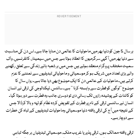
ہر سال 5 جون کو دنیا بھر میں ماحولیات کا عالمی دن منایا جاتا ہے۔ اس دن کی مناسبت
سے دنیا بھر میں آگہی سرگرمیوں کا انعقاد ہوتا ہے جس میں سیمینار، کانفرنسیں، واک
سمیت مختلف پروگرام منعقد ہوتے ہیں جس میں ہر شعبہ ہائے زندگی سے تعلق رکھنے
والے بڑی تعداد میں شریک ہو کر موسمیاتی و ماحولیاتی تبدیلیوں سے نمٹنے کا عزم
کرتے ہیں۔ ماحولیات کے عالمی دن کا ایک موضوع بھی دیا جاتا ہے۔ رواں سال کا
موضوع ''لوگوں کو فطرت سے وابستہ کرنا '' ہے۔ سائنس، ٹیکنالوجی کی ترقی نے انسان
کو کائنات کے پوشیدہ رازوں تک رسائی دی تو دوسری جانب وہ فطرت سے دور ہوتا گیا۔
انسان نے سائنسی ترقی کے نام پر فطرت کے تفویض کردہ نظام کو تہہ و بالا کرڈالا جس
کے نتیجہ میں آج کی ترقی یافتہ دنیا موسمیاتی وماحولیات تبدیلیوں کے تباہ کن خطرات
سے دوچار ہے۔
ترقی یافتہ ممالک ہوں، ترقی پذیر یا غریب ملک، موسمیاتی تبدیلیاں ہر جگہ تباہی