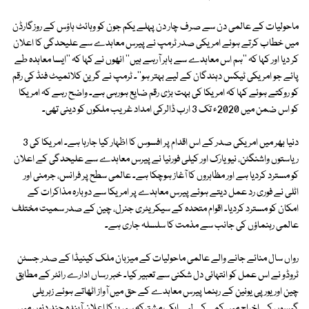
ماحولیات کے عالمی دن سے صرف چار دن پہلے یکم جون کو وہائٹ ہاؤس کے روزگارڈن
میں خطاب کرتے ہوئے امریکی صدر ٹرمپ نے پیرس معاہدے سے علیحدگی کا اعلان
کر دیا اور کہا کہ ''ہم اس معاہدے سے باہر آرہے ہیں'' انھوں نے کہا کہ ''ایسا معاہدہ طے
پائے جو امریکی ٹیکس دہندگان کے لیے بہتر ہو''۔ ٹرمپ نے گرین کلائمیٹ فنڈ کی رقم
کو روکتے ہوئے کہا کہ امریکا کی بہت بڑی رقم ضایع ہورہی ہے۔ واضح رہے کہ امریکا
کو اس ضمن میں 2020ء تک 3 ارب ڈالرکی امداد غریب ملکوں کو دینی تھی۔
دنیا بھر میں امریکی صدر کے اس اقدام پر افسوس کا اظہار کیا جارہا ہے۔ امریکا کی 3
ریاستوں واشنگٹن، نیویارک اور کیلی فورنیا نے پیرس معاہدے سے علیحدگی کے اعلان
کو مسترد کردیا ہے اور مظاہروں کا آغاز ہوچکا ہے۔ عالمی سطح پر فرانس، جرمنی اور
اٹلی نے فوری رد عمل دیتے ہوئے پیرس معاہدے پر امریکا سے دوبارہ مذاکرات کے
امکان کو مسترد کردیا۔ اقوام متحدہ کے سیکریٹری جنرل، چین کے صدر سمیت مختلف
عالمی رہنماؤں کی جانب سے مذمت کا سلسلہ جاری ہے۔
رواں سال منائے جانے والے عالمی ماحولیات کے میزبان ملک کینیڈا کے صدر جسٹن
ٹروڈو نے اس عمل کو انتہائی دل شکنی سے تعبیر کیا۔ خبر رساں ادارے رائٹر کے مطابق
چین اور یورپی یونین کے رہنما پیرس معاہدے کے حق میں آواز اٹھاتے ہوئے زہریلی
گیسوں کے اخراج میں کمی کے لیے ایک مشترکہ سیریز کا اعلان آیندہ چند دنوں میں