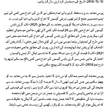
2014/15/16ء تاریخ کے مسلسل گرم ترین سال قرار پائے۔
پیرس معاہدے پر دستخط کرنے والے تمام ملکوں نے کاربن کے اخراج میں کمی کے لیے
اپنے منصوبے جمع کرائے تھے۔ زہریلی گیسوں کا اخراج کرنے والے دنیا کے دوسرے
سب سے بڑے ملک امریکا کو پیرس معاہدے کے مطابق 2025ء تک گرین ہاؤس
گیسوں کے اخراج میں 26 سے 28 فیصد تک کمی لانی تھی۔ عالمی موسمیاتی تنظیم
کے سیکریٹری جنرل کے مطابق گرین ہاؤس گیسوں کے اخراج کے باعث موسموں میں
جس طرح کی تبدیلیاں رونما ہورہی ہیں،اس کی کوئی مثال نہیں ملتی۔ آرگنائزیشن آف
اکنامک کو آپریشن اینڈ ڈیولپمنٹ کی تازہ ترین رپورٹ کے مطابق عالمی معیشت میں
2021ء تک 3 فیصد کی شرح سے اضافہ ہونے کا ندازہ ہے لیکن اگر ایسی پالیسیاں
اختیارکی جائیں جس سے گرین ہاؤس گیسوں کے اخراج میں کمی واقع ہو سکے تو پھر یہ
شرح نمو 2050ء تک بڑھ کر 5 فیصد تک پہنچ سکتی ہے۔
پیرس معاہدہ کے ممبر ممالک کو اس بات کا اختیار حاصل ہے کہ وہ اس معاہدے کو
چھوڑ سکتے ہیں جس کے لیے انھیں 3 سال کا عرصہ گزار نا ہوگا۔ پیرس معاہدے سے
علیحدگی کے عمل نے امریکا کو پوری دنیا سے الگ کردیا ہے ۔ ٹرمپ کے فیصلے کے
اثرات اور عالمی پالیسی سازوں کا تفصیلی رد عمل اور اس ضمن میں اقوام متحدہ
سمیت دنیا کی حکومتوں کا لائحہ عمل بہت جلد سامنے آئے گا لیکن یہ حقیقت ہے
کہ امریکی عوام کی اکثریت معاہدے کو برقرار رکھنے کی زبردست حامی ہے۔ ڈونلڈ