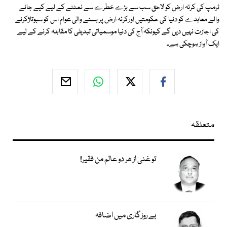
ٹرمپ کی کرئہ ارض کو لاحق سب سے بڑے خطرے سے نمٹنے کے لیے کیے جانے
والے معاہدے کو دنیا کی حکومتیں اورکرئہ ارض پر بسنے والی عوام اس کو سبوتاژکرنے
کی اجازت نہیں دیں گے کیونکہ آج کی دنیا موسمیاتی تبدیلی کا مقابلہ کرنے کے لیے
ایک آواز ہوچکی ہے۔
متعلقہ
تو غنی از ھر دو عالم من فقیر!
بے روزگاری میں اضافہ