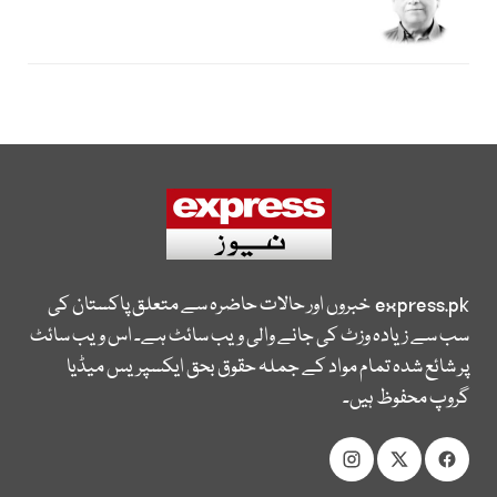
express.pk
خبروں اور حالات حاضرہ سے متعلق پاکستان کی
سب سے زیادہ وزٹ کی جانے والی ویب سائٹ ہے۔ اس ویب سائٹ
پر شائع شدہ تمام مواد کے جملہ حقوق بحق ایکسپریس میڈیا
گروپ محفوظ ہیں۔