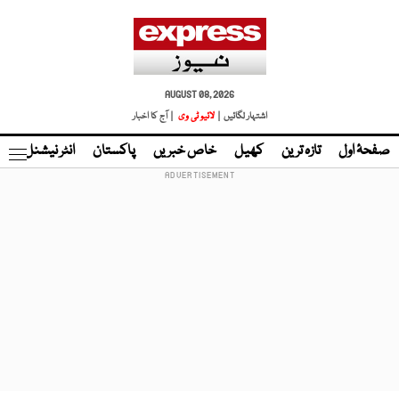
AUGUST 08, 2026
اشتہار لگائیں |
لائیو ٹی وی
| آج کا اخبار
صفحۂ اول
تازہ ترین
کھیل
خاص خبریں
پاکستان
انٹر نیشنل
ٹا