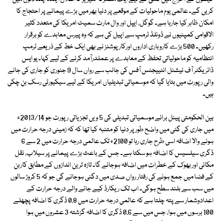
کریں گے۔ عالمی یوم ماحولیات کے موقعے پر دنیا بھر میں بڑے پیمانے پر احتجاج کا
امکان ظاہر کیا جارہا ہے۔ گوگل، ایپل اور وال مارٹ سمیت امریکا کی متعدد کثیر
الاقوامی کمپنیوں نے ڈونلڈ ٹرمپ سے اپیل کی ہے کہ وہ پیرس معاہدے کو برقرار
رکھیں۔ 500 بڑے کاروباری اداروں اورکارپوشنز نے بھی ایک خط کے ذریعے ٹرمپ
انتظامیہ کو ماحولیاتی تحفظ کے معاہدے پر عملدرآمد کرنے کے لیے کہا۔ یو ایس
ڈائریکٹر آف نیشنل انٹییجنس آفس کی جانب سے رواں سال 9 جنوری کو جاری کی جانے
والی رپورٹ میں بتایا گیا کہ موسمیاتی تبدیلیاں امریکا کے لیے سیکیورٹی رسک بن چکی
ہیں۔
بین الحکومتی پینل برائے موسمیاتی تبدیلی کی 5 ویں تجزیاتی رپورٹ جو 2013/14ء
میں جاری کی گئی میں واضح طور پر دنیا کو متنبہ کیا تھا کہ کہ زمینی درجہ حرارت میں
ہونے والا اضافہ اسی طرح جاری رہا تو 2100ء تک عالمی درجہ حرارت میں 2 سے 6
ڈگری سیلسیس کا اضافہ ہو سکتا ہے۔ جس کے باعث بڑے پیمانے پر سیلاب، نقل
مکانی اور بھوک کے خطرات میں اضافہ ہوجائے گا۔ تازہ ترین اندازوں کے مطابق کاربن
کے فضا میں جمع ہونے کی رفتار رواں صدی میں دگنی ہوجائے گی جو کہ 5 کروڑ سالوں
میں سب سے بلند سطح ہوگی۔ اب تک ریکارڈ کیے جانے والے درجہ حرارت کے
اعدادوشمار سے پتہ چلتا ہے کہ عالمی درجہ حرارت میں 0.8 ڈگری کا اضافہ پچھلے
100 برسوں میں ہوا، جس میں سے 0.6 ڈگری کا اضافہ گزشتہ 3 عشروں میں ہوا