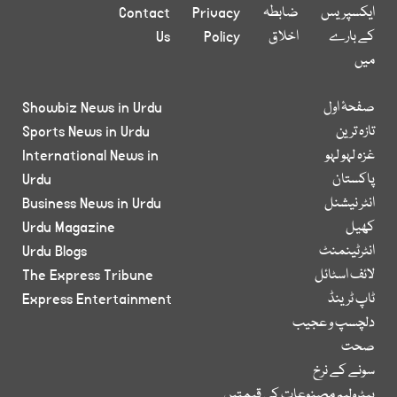
ایکسپریس
ضابطہ
Privacy
Contact
کے بارے
اخلاق
Policy
Us
میں
صفحۂ اول
Showbiz News in Urdu
تازہ ترین
Sports News in Urdu
غزہ لہو لہو
International News in
پاکستان
Urdu
انٹر نیشنل
Business News in Urdu
کھیل
Urdu Magazine
انٹرٹینمنٹ
Urdu Blogs
لائف اسٹائل
The Express Tribune
ٹاپ ٹرینڈ
Express Entertainment
دلچسپ و عجیب
صحت
سونے کے نرخ
پیٹرولیم مصنوعات کی قیمتیں