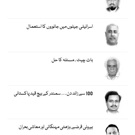
اسرائیلی جیلوں میں جانوروں کا استعمال
بات چیت ، مسئلہ کا حل
100 سے زائد دن… سمندر کے بیچ قید پاکستانی
بیرونی قرضے،بڑھتی مہنگائی اور معاشی بحران