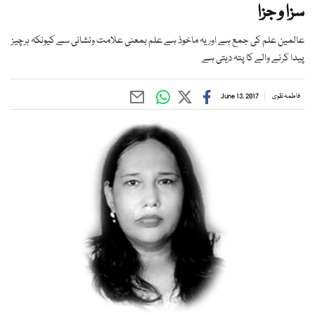
سزا و جزا
عالمین علم کی جمع ہے اور یہ ماخوذ ہے علم بمعنی علامت ونشانی سے کیونکہ ہرچیز
پیدا کرنے والے کا پتہ دیتی ہے
فاطمہ نقوی
June 13, 2017