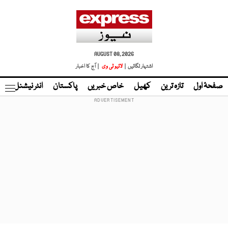
AUGUST 08, 2026
اشتہار لگائیں |
لائیو ٹی وی
| آج کا اخبار
صفحۂ اول
تازہ ترین
کھیل
خاص خبریں
پاکستان
انٹر نیشنل
ٹا