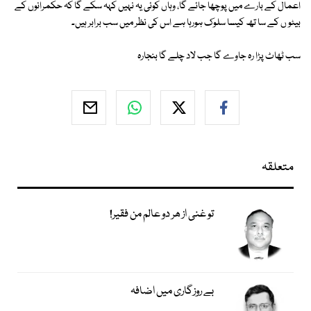
اعمال کے بارے میں پوچھا جائے گا، وہاں کوئی یہ نہیں کہہ سکے گا کہ حکمرانوں کے
بیٹو ں کے سا تھ کیسا سلوک ہورہا ہے اس کی نظر میں سب برابر ہیں۔
سب ٹھاٹ پڑا رہ جاوے گا جب لاد چلے گا بنجارہ
متعلقہ
تو غنی از ھر دو عالم من فقیر!
بے روزگاری میں اضافہ