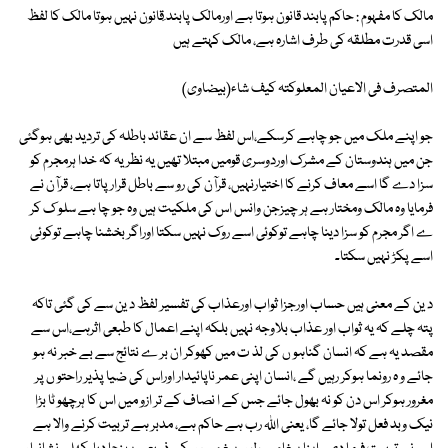
مالک کا مفہوم : حاکم پابند قانون ہوتا ہے اورمالک پابند ِقانون نہیں ہوتا مالک کا لفظ
اسی قدرت مطلقہ کی طرف اشارہ ہے، مالک کہتے ہیں
المتصرف فی الاعیان المعلوکتہ کیف شاء(بیضاوی)
جو اپنے ملک میں جو چاہے کرسکے،اس لفظ سے ان عقائد باطلہ کی تردید بھی ہوگئی
جن میں ہندوستان کے مشرک اوردوسری قومیں مبتلا تھیں یہ نظریہ کہ خدا ہرمجرم کو
سزا دے گا اسے معاف کرنے کا اختیارنہیں، قرآن کی رو سے باطل قرار پاتا ہے، قرآن نے
فرمایا وہ مالک ومختار ہے ہر چیزجن وانس اس کی ملکیت ہیں وہ جو چا ہے سلو ک کر
ے اگر مجرم کو سزا دینا چاہے توکوئی اسے روک نہیں سکتا اوراگر بخشنا چاہے توکوئی
اسے پکڑ نہیں سکتا۔
د ین کے معنی ہیں حساب اورجزا ثواب اورعذاب کی تفسیر لفظ د ین سے کی گئی تاکہ
پتہ چلے کہ یہ ثواب اور عذاب بلاوجہ نہیں بلکہ اپنے اعمال کا طبعی اثرہے،اس سے
مقصد یہ ہے کہ انسان گناہو ں کی لذ ت میں کھوکر ان بر ے نتائج سے بے خبر نہ ہو
جائے و ہ رونما ہوکر رہیں گے ،انسان اپنی عمر ناپائیدار اوراس کی ضیا پذیر راحتو ں پر
مغرور ہوکر اس دن کو نہ بھول جائے جس کے ا نصاف کے تر ازو میں اس کا ہرچھو ٹا بڑا
نیک وبد فعل تولا جائے گا، یعنی اللہ رب ہے حاکم ہے، مدبر ہے تربیت کرنے والا ہے