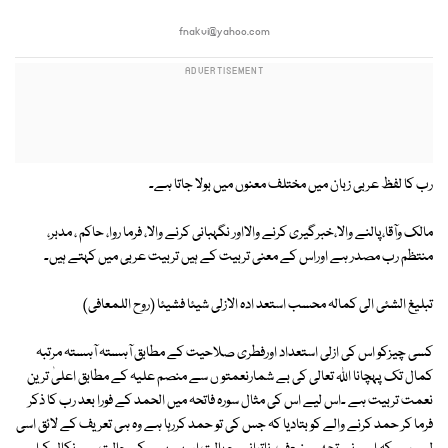
fnakvi@yahoo.com
رب کا لفظ عربی زبان میں مختلف معنوں میں بولا جاتا ہے۔
مالک وآقا،پالنے والا،خبرگیری کرنے والااور نگہبانی کرنے والا، فرما روا، حاکم ، مدبر،
منتظم رب مصدر ہے اوراس کے معنی تربیت کے ہیں تربیت عربی میں کہتے ہیں۔
تبلیغ الشئی الی کمالہ محسب استعد ادہ الازلی شیئا فشیئا (روح اللمعافی)
کسی چیزکو اس کی ازلی استعداد اورفطری صلاحیت کے مطابق آہستہ آہستہ مرتبہ
کمال تک پہچانا اللہ تعالی کی بے شمارنعمتو ں سے منصم علیہ کے مطابق اعلیٰ ترین
نعمت تربیت ہے ۔اس لیے اس کی مثال سورہ فاتحہ میں الحمد کے فورا بعد رب کا ذکر
فرما کر حمد کرنے والے کو بتادیا کہ جس کی تو حمد کررہا ہے وہ ہی تعریف کے لائق اسی