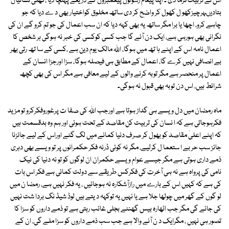
اس نے تربیت فرما دی ۔ اپنا پیغام رسولوں پیغمبروں کے ذریعے پہنچا دیا ،کھلی نشانیاں
بتادیںہرچیزکھو ل کھول کر واضح کر دی ساتھ مخلوق کواختیار بھی د ے دیا کہ جو
چاہے کرو، اچھا یا برا مگر ساتھ یہ بھی کہہ دیا کہ ان سب اعمال کی جو تم کرو گے ان کی
نگرانی بھی ہورہی ہے، ایک دن آئے گا جب کسی کوکسی کی خبر نہ ہوگی ہر شخص کا
اعمال نامہ اس کے اپنے ہا تھ میں ہوگا، اللہ مالک یوم دین ہے ،کسی کے سا تھ رتی بھر
بے انصافی نہیں کرے گا، اعمال کے مطابق ہی فیصلہ ہوگا، سزا اورجزا انسان کے
اعمال پر منحصر ہے مگر توبہ کرنے والوں کے لیے معافی ہے مگر اس کی بھی کچھ
شرائط ہیں، اس دن توبہ بھی قبول نہ ہوگی۔
ماہ رمضان میں دل ویسے ہی گداز ہوتا ہے اورجب اللہ کی صفا ت پرغوروفکرکرو تو مزید
فکرہوجاتی ہے کہ ا نسان کی تربیت کن مقاصد کے تحت ہوئی اور ہم وہ بدقسمت ہیں
کہ اپنے اعلیٰ مقاصد کو بھول کر صرف دنیا کمانے میں لگ گئے اوراس کے لیے جائزنا
جائز سب حر بے ا ستعما ل کرلیے، مگر نہ کوئی ڈرنہ فکر حکمرانوں پر تو ویسے بھی دہری
ذمے داری ہوتی ہے مگر جیسے عوام ویسے حکمران ان لوگوں کو تو نہ دنیا کی نیک
نامی کی پرواہ ہے نہ ہی آخرت کی فکرکس طریقے سے دولت کمائی ہے فکر اس بات
کی ہے کہ کہیں اس کے بارے میں رازآشکارہ نہ ہوجائیں ، یہ فکر نہیں ہے، رمضا ن میں
لو گوں کے گھر میں چولھا جلا ہے یا نہیں یہ توکہہ د یتے ہیں لوڈ شیڈ نگ بردا شت نہیں
کی جائے گی مگر جب اٹھارہ بیس گھنٹے بجلی غائب رہتی ہے تو ذمے داروں کو سزا کا
تصور ہی نہیں ، مگرایک د ن آنے والا ہے جب سب ذمے داروں کو سزا ملے گی، ان کے