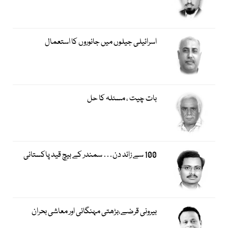
اسرائیلی جیلوں میں جانوروں کا استعمال
بات چیت ، مسئلہ کا حل
100 سے زائد دن… سمندر کے بیچ قید پاکستانی
بیرونی قرضے،بڑھتی مہنگائی اور معاشی بحران