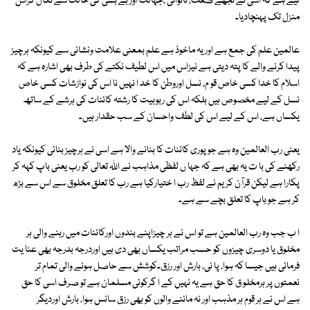
لیے ہے کہ اسی نے تجھے ضعف، ناتوانی ،جہالت اور بے بسی کی حالت سے نکال کراس
منزل تک پہنچادیا۔
عالمین علم کی جمع ہے اور یہ ماخوذ ہے علم بمعنی علامت ونشانی سے کیونکہ ہرچیز
پیدا کرنے والے کا پتہ دیتی ہے نیزاس میں اس لطیف نکتے کی طرف بھی اشارہ ہے کہ
اسلام کا خدا کسی خاص قو م، نسل اوروطن کا خد ا نہیں نا اس کی نوازشات کسی خاص
نسل کے لیے مخصوص ہیں بلکہ اس کی ربوبیت کا رشتہ کائنات کی ہرشے کے ساتھ
یکساں ہے، اس کے لیے اس کی لطف واحسان کے سب حقدار ہیں۔
یعنی رب العالمین وہ ہے جو پوری کائنات کا بنانے والا ہے اسی نے ہرچیز بنائی کیونکہ یاد
رکھنے کی با ت یہ بھی ہے کہ جہا ں لفظی مذاہب نے اللہ تعالی کو رب یعنی باپ کہہ کر
پکارا ہے لیکن قرآن کر یم نے لفظ رب ا ختیارکیا ہے رب کا تعلق مخلوق سے اس سے بڑھ
کر ہے جو باپ کا تعلق بچے سے ہے۔
ا ب جب وہ رب العالمین ہے تو اس نے ہر چیزاپنے بندوں اورکائنات میں رہنے والی ہر
مخلوق یا دوسری چیزوں کو حسب مراتب یکساں بھی دی ہیں اوردرجہ بدرجہ بھی عنا یت
فرمائی ہیں جیسا کہ ہوا، پا نی، بارش اور رزق۔کوشش سے حاصل ہونے والی تمام تر
نعمتوں پر ہرمخلو ق کا حق ہے یہ نہیں کے ا گرکوئی مسلمان ہے تو صرف اسی کا حق
ہے اس نے ہر قوم ہر مذہب اور نہ ماننے والوں کو بھی رزق سانس ہوا، بارش اوردیگر