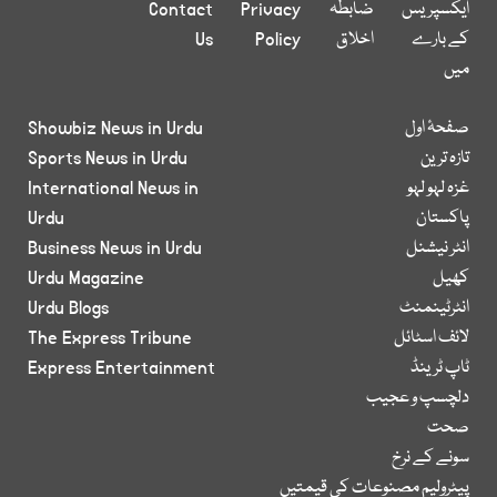
ایکسپریس
ضابطہ
Privacy
Contact
کے بارے
اخلاق
Policy
Us
میں
صفحۂ اول
Showbiz News in Urdu
تازہ ترین
Sports News in Urdu
غزہ لہو لہو
International News in
پاکستان
Urdu
انٹر نیشنل
Business News in Urdu
کھیل
Urdu Magazine
انٹرٹینمنٹ
Urdu Blogs
لائف اسٹائل
The Express Tribune
ٹاپ ٹرینڈ
Express Entertainment
دلچسپ و عجیب
صحت
سونے کے نرخ
پیٹرولیم مصنوعات کی قیمتیں