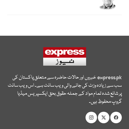
express.pk
خبروں اور حالات حاضرہ سے متعلق پاکستان کی
سب سے زیادہ وزٹ کی جانے والی ویب سائٹ ہے۔ اس ویب سائٹ
پر شائع شدہ تمام مواد کے جملہ حقوق بحق ایکسپریس میڈیا
گروپ محفوظ ہیں۔