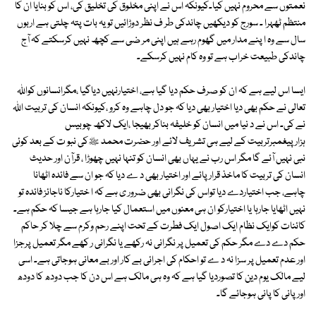
نعمتوں سے محروم نہیں کیا۔کیونکہ اس نے اپنی مخلوق کی تخلیق کی، اس کو بنایا ان کا
منتظم ٹھہرا ۔ سورج کو دیکھیں چاندکی طر ف نظر دوڑائیں تو یہ بات پتہ چلتی ہے اربوں
سال سے وہ ا پنے مدار میں گھوم رہے ہیں اپنی مر ضی سے کچھ نہیں کرسکتے کہ آج
چاندکی طبیعت خراب ہے تو وہ کام نہیں کرسکے۔
ایسا اس لیے ہے کہ ان کو صرف حکم دیا گیا ہے، اختیارنہیں دیاگیا ،مگرانسانوں کواللہ
تعالی نے حکم بھی دیا اختیار بھی دیا کہ جو دل چاہے وہ کرو ،کیونکہ انسان کی تربیت اللہ
نے کی۔ اس نے د نیا میں انسان کو خلیفہ بناکر بھیجا ،ایک لاکھ چوبیس
ہزارپیغمبرتربیت کے لیے ہی تشر یف لائے اور حضرت محمد ﷺکی نبو ت کے بعد کوئی
نبی نہیں آئے گا مگر اس رب نے یہاں بھی انسان کو تنہا نہیں چھوڑا ، قرآن اور حدیث
انسان کی تربیت کا ماخذ قرار پائے اور اختیار بھی د ے دیا کہ جو ان سے فائدہ اٹھانا
چاہے، جب اختیاردے دیا تواس کی نگرانی بھی ضرور ی ہے کہ ا ختیارکا ناجائز فائدہ تو
نہیں اٹھایا جارہا یا اختیارکو ان ہی معنوں میں استعمال کیا جارہا ہے جیسا کہ حکم ہے۔
کائنات کوایک نظام ایک اصول ایک فطرت کے تحت اپنے رحم وکرم سے چلا کر حاکم
حکم دے دے مگر حکم کی تعمیل پر نگرانی نہ رکھے یا نگرانی ر کھے مگر تعمیل پرجزا
اور عدم تعمیل پر سزا نہ د ے تو احکام کی اجرائی بے کار اور بے معانی ہوجاتی ہے۔ اسی
لیے مالک یوم دین کا تصوردیا گیا ہے کہ وہ ہی مالک ہے اس دن کا جب دودھ کا دودھ
اورپانی کا پانی ہوجائے گا۔