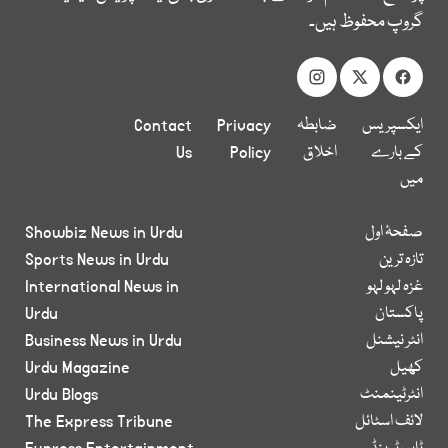
گروپ محفوظ ہیں۔
ایکسپریس
ضابطہ
Privacy
Contact
کے بارے
اخلاق
Policy
Us
میں
صفحۂ اول
Showbiz News in Urdu
تازہ ترین
Sports News in Urdu
غزہ لہو لہو
International News in
پاکستان
Urdu
انٹر نیشنل
Business News in Urdu
کھیل
Urdu Magazine
انٹرٹینمنٹ
Urdu Blogs
لائف اسٹائل
The Express Tribune