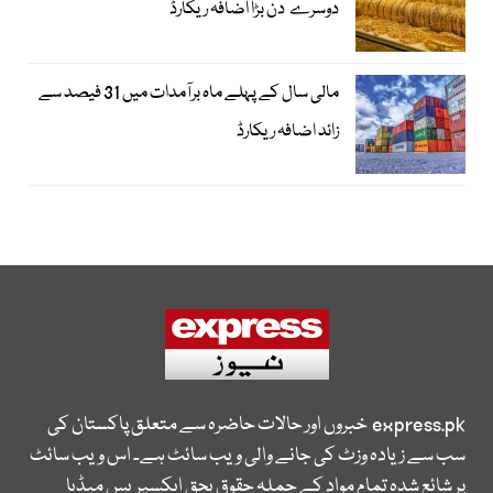
دوسرے دن بڑا اضافہ ریکارڈ
مالی سال کے پہلے ماہ برآمدات میں 31 فیصد سے
زائد اضافہ ریکارڈ
express.pk
خبروں اور حالات حاضرہ سے متعلق پاکستان کی
سب سے زیادہ وزٹ کی جانے والی ویب سائٹ ہے۔ اس ویب سائٹ
پر شائع شدہ تمام مواد کے جملہ حقوق بحق ایکسپریس میڈیا