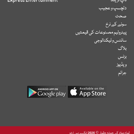
ٹاپ ٹرینڈ
Express Entertainment
دلچسپ و عجیب
صحت
سونے کے نرخ
پیٹرولیم مصنوعات کی قیمتیں
سائنس و ٹیکنالوجی
بلاگ
بزنس
ویڈیوز
جرائم
تمام مواد کے جملہ حقوق © 2026 ایکسپریس اردو