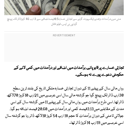
مئی میںدرآمدات بڑھنے،ایکسپورٹ گرنے سے تجارتی خسارہ8.5فیصداضافے سے 3 ارب 46 کروڑڈالر تک پہنچ
گیا،پی بی ایس۔ فوٹو: فائل
تجارتی خسارے پر قابو پانے، برآمدات میں اضافے اور درآمدات میں کمی لانے کے
حکومتی دعوے پورے نہ ہوسکے۔
رواں مالی سال کے پہلے 11 کے دوران تجارتی خسارہ ملکی تاریخ کی بلند ترین سطح
30ارب ڈالر تک پہنچ گیا جو گزشتہ مالی سال اسی عرصے میں 21ارب 10کروڑ 70لاکھ
ڈالر تھا، اسی طرح برآمدات میں رواں مالی سال کے پہلے 11 میں گزشتہ سال کے اسی
مدت کے مقابلے میں3.13فیصد کمی اور درآمدات میں 20.60 فیصد اضافہ ہو گیا،
جولائی تا مئی کے دوران برآمدات کا حجم 18 ارب 54 کروڑ 10لاکھ ڈالر رہا جو گزشتہ سال
اسی عرصے میں 19ارب 14کروڑ ڈالر تھا۔