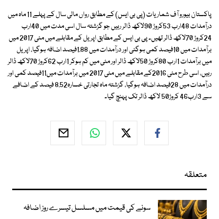
پاکستان بیورو آف شماریات (پی بی ایس) کے مطابق رواں مالی سال کے پہلے 11 ماہ میں
درآمدات 48ارب 53کروڑ 90لاکھ ڈالر رہیں جو گزشتہ سال اسی مدت میں 40ارب
24کروڑ 70لاکھ ڈالر تھیں۔ پی بی ایس کے مطابق اپریل کے مقابلے میں مئی 2017 میں
برآمدات میں 10فیصد کمی ہوگئی اور درآمدات میں 1.88فیصد اضافہ ہوگیا، اپریل
میں برآمدات 1ارب 80کروڑ 50لاکھ ڈالر اور مئی میں کم ہوکر 1ارب 62کروڑ 70لاکھ ڈالر
رہیں، اسی طرح مئی 2016کے مقابلے میں مئی 2017 میں برآمدات میں11فیصد کمی اور
درآمدات میں 28فیصد اضافہ ہوگیا، گزشتہ ماہ تجارتی خسارہ8.52 فیصد کے اضافے
سے 3ارب46 کروڑ50 لاکھ ڈالر تک پہنچ گیا۔
متعلقہ
سونے کی قیمت میں مسلسل تیسرے روز اضافہ