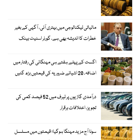
مالیاتی ٹیکنالوجی میں بہتری آئی، آگہی کے بغیر
خطرات کا اندیشہ بھی ہے، گورنر اسٹیٹ بینک
اگست کے پہلے ہفتے ہی مہنگائی کی رفتار میں
اضافہ، 20 اشیائے ضروریہ کی قیمتیں بڑھ گئیں
درآمدی گاڑیوں پر ٹیرف میں 52 فیصد کمی کی
تجویز، اختلافات برقرار
سونا آج مزید مہنگا ہوگیا؛ قیمتوں میں مسلسل