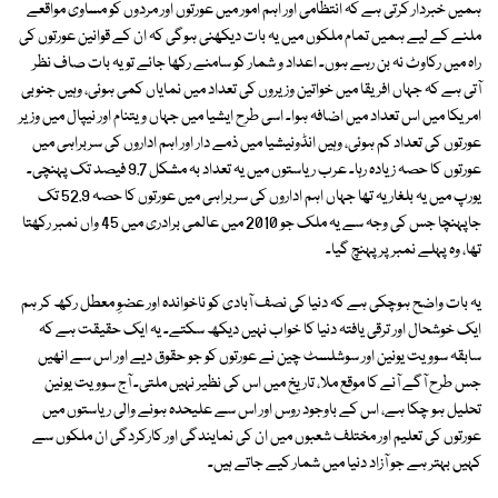
ہمیں خبردار کرتی ہے کہ انتظامی اور اہم امور میں عورتوں اور مردوں کو مساوی مواقعے
ملنے کے لیے ہمیں تمام ملکوں میں یہ بات دیکھنی ہوگی کہ ان کے قوانین عورتوں کی
راہ میں رکاوٹ نہ بن رہے ہوں۔ اعداد و شمار کو سامنے رکھا جائے تو یہ بات صاف نظر
آتی ہے کہ جہاں افریقا میں خواتین وزیروں کی تعداد میں نمایاں کمی ہوئی، وہیں جنوبی
امریکا میں اس تعداد میں اضافہ ہوا۔ اسی طرح ایشیا میں جہاں ویتنام اور نیپال میں وزیر
عورتوں کی تعداد کم ہوئی، وہیں انڈونیشیا میں ذمے دار اور اہم اداروں کی سربراہی میں
عورتوں کا حصہ زیادہ رہا۔ عرب ریاستوں میں یہ تعداد بہ مشکل 9.7 فیصد تک پہنچی۔
یورپ میں یہ بلغاریہ تھا جہاں اہم اداروں کی سربراہی میں عورتوں کا حصہ 52.9 تک
جاپہنچا جس کی وجہ سے یہ ملک جو 2010 میں عالمی برادری میں 45 واں نمبر رکھتا
تھا، وہ پہلے نمبر پر پہنچ گیا۔
یہ بات واضح ہوچکی ہے کہ دنیا کی نصف آبادی کو ناخواندہ اور عضوِ معطل رکھ کر ہم
ایک خوشحال اور ترقی یافتہ دنیا کا خواب نہیں دیکھ سکتے۔ یہ ایک حقیقت ہے کہ
سابقہ سوویت یونین اور سوشلسٹ چین نے عورتوں کو جو حقوق دیے اور اس سے انھیں
جس طرح آگے آنے کا موقع ملا، تاریخ میں اس کی نظیر نہیں ملتی۔ آج سوویت یونین
تحلیل ہو چکا ہے، اس کے باوجود روس اور اس سے علیحدہ ہونے والی ریاستوں میں
عورتوں کی تعلیم اور مختلف شعبوں میں ان کی نمایندگی اور کارکردگی ان ملکوں سے
کہیں بہتر ہے جو آزاد دنیا میں شمار کیے جاتے ہیں۔