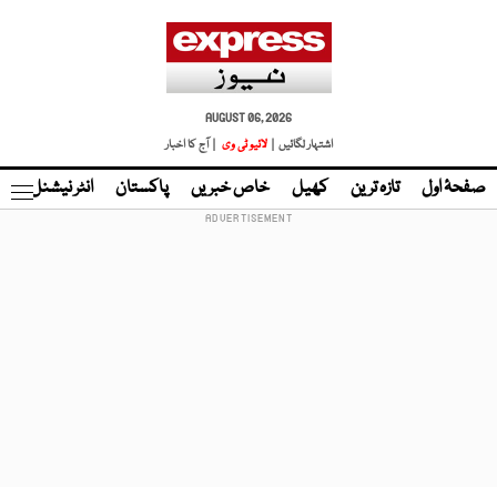
AUGUST 06, 2026
اشتہار لگائیں |
لائیو ٹی وی
| آج کا اخبار
صفحۂ اول
تازہ ترین
کھیل
خاص خبریں
پاکستان
انٹر نیشنل
ٹا