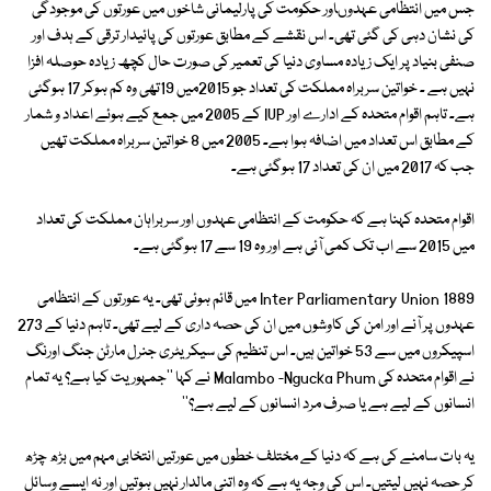
جس میں انتظامی عہدوںاور حکومت کی پارلیمانی شاخوں میں عورتوں کی موجودگی
کی نشان دہی کی گئی تھی۔ اس نقشے کے مطابق عورتوں کی پائیدار ترقی کے ہدف اور
صنفی بنیاد پر ایک زیادہ مساوی دنیا کی تعمیر کی صورت حال کچھ زیادہ حوصلہ افزا
نہیں ہے ۔ خواتین سربراہ مملکت کی تعداد جو 2015میں 19تھی وہ کم ہوکر 17 ہوگئی
ہے۔ تاہم اقوام متحدہ کے ادارے اور IUP کے 2005 میں جمع کیے ہوئے اعداد و شمار
کے مطابق اس تعداد میں اضافہ ہوا ہے۔ 2005 میں 8 خواتین سربراہ مملکت تھیں
جب کہ 2017 میں ان کی تعداد 17 ہوگئی ہے۔
اقوام متحدہ کہنا ہے کہ حکومت کے انتظامی عہدوں اور سربراہان مملکت کی تعداد
میں 2015 سے اب تک کمی آئی ہے اور وہ 19 سے 17 ہوگئی ہے۔
Inter Parliamentary Union 1889 میں قائم ہوئی تھی۔ یہ عورتوں کے انتظامی
عہدوں پر آنے اور امن کی کاوشوں میں ان کی حصہ داری کے لیے تھی۔ تاہم دنیا کے 273
اسپیکروں میں سے 53 خواتین ہیں۔ اس تنظیم کی سیکریٹری جنرل مارٹن جنگ اورنگ
نے اقوام متحدہ کی Malambo -Ngucka Phum نے کہا ''جمہوریت کیا ہے؟ یہ تمام
انسانوں کے لیے ہے یا صرف مرد انسانوں کے لیے ہے؟''
یہ بات سامنے کی ہے کہ دنیا کے مختلف خطوں میں عورتیں انتخابی مہم میں بڑھ چڑھ
کر حصہ نہیں لیتیں۔ اس کی وجہ یہ ہے کہ وہ اتنی مالدار نہیں ہوتیں اور نہ ایسے وسائل