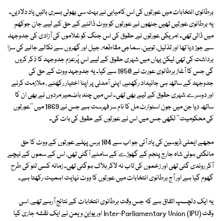
برطانوی انتخابات میں عورتوں کی اس کامیابی نے بہت سی بھولی بسری باتیں یاد دلادیں۔
یہ برطانوی عورتیں تھیں جنھوں نے عورتوں کو ووٹ ڈالنے کے حق کے لیے جان جوکھم
میں ڈالی تھی۔ امریکی عورتوں نے حقوق کی اس جنگ کو غلاموں کی آزادی کی جدوجہد
سے جوڑ دیا تھا اور تذلیل، توہین، سماجی مقاطعہ، جیل اور گھروں سے نکالے جانے کی سزا
برداشت کی تھی لیکن یہاں میں شہری حقوق کے لیے اس پُرعزم جدوجہد کا ذکر کروں
گی جس کا آغاز برطانوی عورت نے 1850 سے کیا۔ یہ جدوجہد ووٹ کے حق کی
جدوجہد کے ساتھ ہی جائیداد رکھنے، اپنی آمدنی پر اپنا اختیار رکھنے ، ملازمت کرنے
اور دوسرے شہری حقوق کے لیے بھی تھی۔ اس میں چند باضمیر مردوں نے بھی ان کا
ساتھ دیا جن میں جون اسٹوارٹ مل کا نام سر فہرست ہے جس نے 1869 میں ''عورتوں
کی محکومیت'' لکھی جس میں اس نے عورتوں کے حقوق کی بات کی۔
مجھے ایملی ڈیوسین کی یاد آئی جو اب سے 104 برس پہلے عورتوں کے ووٹ کا حق
مانگتی ہوئی شاہ جارج پنجم کے گھوڑے کے سامنے آگئی تھی، اس کے سموں کے نیچے
آکر روندی گئی تھی اور زخموں کی تاب نہ لاکر ہلاک ہوگئی تھی۔ زمانہ کسی لٹو کی طرح
گھوم گیا ہے اور آج برطانوی انتخابات میں عورتوں کا ووٹ نہایت اہمیت رکھتا ہے۔
یہ ایک دلچسپ اتفاق ہے کہ جس وقت برطانوی انتخابات کے نتائج آرہے تھے، اسی
وقت Inter-Parliamentary Union (IPU) اور یواین ویمن نے ایک نقشہ جاری کیا