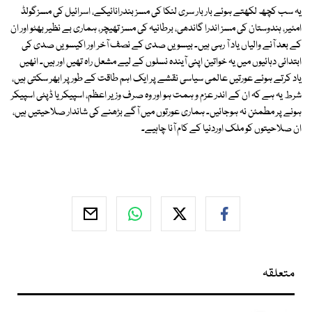
یہ سب کچھ لکھتے ہوئے بار بار سری لنکا کی مسز بندرانائیکے، اسرائیل کی مسزگولڈ
امئیر، ہندوستان کی مسز اندرا گاندھی، برطانیہ کی مسز تھیچر، ہماری بے نظیر بھٹو اور ان
کے بعد آنے والیاں یاد آ رہی ہیں۔ بیسویں صدی کے نصف آخر اور اکیسویں صدی کی
ابتدائی دہائیوں میں یہ خواتین اپنی آیندہ نسلوں کے لیے مشعل راہ تھیں اور ہیں۔ انھیں
یاد کرتے ہوئے عورتیں عالمی سیاسی نقشے پر ایک اہم طاقت کے طور پر ابھر سکتی ہیں،
شرط یہ ہے کہ ان کے اندر عزم و ہمت ہو اور وہ صرف وزیر اعظم، اسپیکر یا ڈپٹی اسپیکر
ہونے پر مطمئن نہ ہوجائیں۔ ہماری عورتوں میں آگے بڑھنے کی شاندار صلاحیتیں ہیں،
ان صلاحیتوں کو ملک اوردنیا کے کام آنا چاہیے۔
متعلقہ