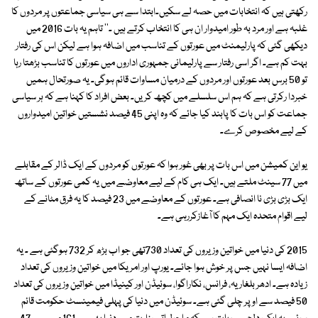
رکھتی ہیں کہ انتخابات میں حصہ لے سکیں۔ابتدا سے ہی سیاسی جماعتوں پر مردوں کا
غلبہ ہے اور مرد بہ طور امیدوار ان ہی کا انتخاب کرتے ہیں ۔'' تاہم یہ بات 2016 میں
دیکھی گئی کہ پارلیمنٹ میں عورتوں کے تناسب میں اضافہ ہوا ہے لیکن اس کی رفتار
بہت کم ہے۔ اگر اسی رفتار سے پارلیمانی جمہوری اداروں میں عورتوں کا تناسب بڑھتا رہا
تو 50 برس بعد عورتوں اور مردوں کے درمیان مساوات قائم ہوگی۔ یہ صورتحال ہمیں
خبردا رکرتی ہے کہ ہم اس سلسلے میں کچھ کریں۔ بعض افراد کا کہنا ہے کہ ہر سیاسی
جماعت کو اس بات کا پابند کیا جائے کہ وہ اپنی 45 فیصد نشستیں خواتین امیدواروں
کے لیے مخصوص کرے۔
یو این کمیشن میں اس بات پر بھی غور ہوا کہ عورتوں کو مردوں کے ایک ڈالر کے مقابلے
میں 77 سینٹ ملتے ہیں۔ ایک ہی کام کے لیے معاوضے میں یہ کمی عورتوں کے ساتھ
ایک بڑی بڑی نا انصافی ہے۔ عورتوں کے معاوضے میں 23 فیصد کا یہ فرق مٹانے کے
لیے اقوام متحدہ ایک مہم کا آغازکررہی ہے۔
2015 کی دنیا میں خواتین وزیروں کی تعداد 730تھی جو اب بڑھ کر 732 ہوگئی ہے ۔ یہ
اضافہ ایسا نہیں جس پر خوش ہوا جائے۔ یورپ اور امریکا میں خواتین وزیروں کی تعداد
زیادہ ہے۔ ادھر بلغاریہ، فرانس، نکاراگوا، سوئیڈن اور کینیڈا میں خواتین وزیروں کی تعداد
50 فیصد سے اوپر چلی گئی ہے۔ سوئیڈن میں دنیا کی پہلی فیمینسٹ حکومت قائم