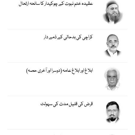
عقیدہ ختم نبوت کے چوکیدار کا سانحہ ارتحال
کراچی کی بدحالی کے ذمے دار
ابلاغ اور ابلاغِ عامہ (دوسرا اور آخری حصہ)
قرض کی قلیل مدت کی سہولت