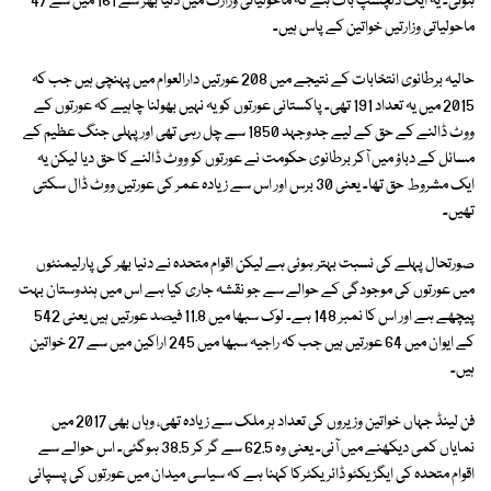
ہوئی۔ یہ ایک دلچسپ بات ہے کہ ماحولیاتی وزارت میں دنیا بھر سے 161 میں سے 47
ماحولیاتی وزارتیں خواتین کے پاس ہیں۔
حالیہ برطانوی انتخابات کے نتیجے میں 208 عورتیں دارالعوام میں پہنچی ہیں جب کہ
2015 میں یہ تعداد 191 تھی۔ پاکستانی عورتوں کو یہ نہیں بھولنا چاہیے کہ عورتوں کے
ووٹ ڈالنے کے حق کے لیے جدوجہد 1850 سے چل رہی تھی اور پہلی جنگ عظیم کے
مسائل کے دباؤ میں آکر برطانوی حکومت نے عورتوں کو ووٹ ڈالنے کا حق دیا لیکن یہ
ایک مشروط حق تھا۔ یعنی 30 برس اور اس سے زیادہ عمر کی عورتیں ووٹ ڈال سکتی
تھیں۔
صورتحال پہلے کی نسبت بہتر ہوئی ہے لیکن اقوام متحدہ نے دنیا بھر کی پارلیمنٹوں
میں عورتوں کی موجودگی کے حوالے سے جو نقشہ جاری کیا ہے اس میں ہندوستان بہت
پیچھے ہے اور اس کا نمبر 148 ہے۔ لوک سبھا میں 11.8 فیصد عورتیں ہیں یعنی 542
کے ایوان میں 64 عورتیں ہیں جب کہ راجیہ سبھا میں 245 اراکین میں سے 27 خواتین
ہیں۔
فن لینڈ جہاں خواتین وزیروں کی تعداد ہر ملک سے زیادہ تھی، وہاں بھی 2017 میں
نمایاں کمی دیکھنے میں آئی۔ یعنی وہ 62.5 سے گر کر 38.5 ہوگئی۔ اس حوالے سے
اقوام متحدہ کی ایگزیکٹو ڈائریکٹرکا کہنا ہے کہ سیاسی میدان میں عورتوں کی پسپائی