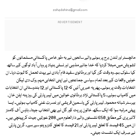
zahedahina@gmail.com
مانچسٹر اور لندن برج پر ہونے والے سانحوں نے بہ طور خاص پاکستانی مسلمانوں کو
تشویش میں مبتلا کردیا کہ خدا جانے مذہبی اور نسلی بنیاد پر وہاں آباد لوگوں کے ساتھ
کیا سلوک ہو۔ وہ وقت گزر گیا اور برطانوی سفید فام آبادی نے بہت تحمل کا ثبوت دیا۔ ان
خونیں واقعات کے بعد تمام سیاسی جماعتوں نے اپنی انتخابی مہم روک دی لیکن
انتخابات وقت پر ہوئے۔ پھر یہ خبریں آئیں کہ 12 پاکستانی اور 12 ہندوستانی ان انتخابات
میں کامیاب ہوئے۔ 5 پاکستانی نژاد برطانوی خواتین میں لیبر پارٹی کی روزینہ ایلن خان،
بیرسٹر شبانہ محمود، لیبر پارٹی کی یاسمین قریشی اور نصرت غنی کامیاب ہوئیں۔ ایسا
پہلی مرتبہ ہوا کہ ایک سکھ خاتون پریت کور گل نے بھی انتخاب جیتا۔ ہاؤس آف کامنز
لائبریری کے مطابق 650 نشستوں والے دارالعلوم میں 208 عورتیں جیت کر پہنچی ہیں۔
ان میں 45 فیصد کا تعلق لیبر پارٹی اور 21 فیصد کا تعلق کنزرویٹو سے ہے۔ گرین پارٹی
نے صرف ایک نشست جیتی۔