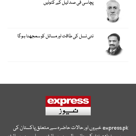
پچاسی فی صد تیل کے کنوئیں
نئی نسل کی طاقت اور مسائل کو سمجھنا ہوگا
express.pk
خبروں اور حالات حاضرہ سے متعلق پاکستان کی