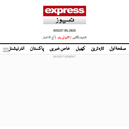
AUGUST 09, 2026
اشتہار لگائیں |
لائیو ٹی وی
| آج کا اخبار
صفحۂ اول
تازہ ترین
کھیل
خاص خبریں
پاکستان
انٹر نیشنل
ٹا