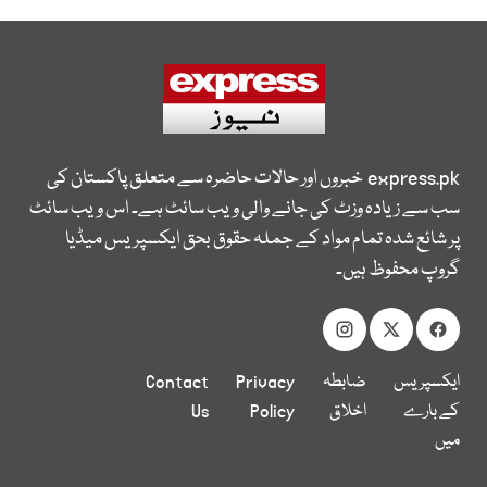
express.pk
خبروں اور حالات حاضرہ سے متعلق پاکستان کی
سب سے زیادہ وزٹ کی جانے والی ویب سائٹ ہے۔ اس ویب سائٹ
پر شائع شدہ تمام مواد کے جملہ حقوق بحق ایکسپریس میڈیا
گروپ محفوظ ہیں۔
ایکسپریس
ضابطہ
Privacy
Contact
کے بارے
اخلاق
Policy
Us
میں