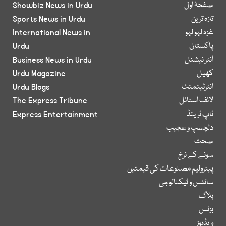
صفحۂ اول
Showbiz News in Urdu
تازہ ترین
Sports News in Urdu
غزہ لہو لہو
International News in
پاکستان
Urdu
انٹر نیشنل
Business News in Urdu
کھیل
Urdu Magazine
انٹرٹینمنٹ
Urdu Blogs
لائف اسٹائل
The Express Tribune
ٹاپ ٹرینڈ
Express Entertainment
دلچسپ و عجیب
صحت
سونے کے نرخ
پیٹرولیم مصنوعات کی قیمتیں
سائنس و ٹیکنالوجی
بلاگ
بزنس
ویڈیوز