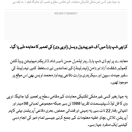
یہ جہاز بغیر کسی غیر ملکی تکنیکی معاونت کے مقامی سطح پر تعمیر کیا جائیگا: فوٹو : اے ایف پی
کراچی شپ یارڈ میں آف شور پیٹرول ویسل (او پی وی) کی تعمیر کا معاہدہ طے پا گیا۔
معاہدے پر ایم ڈی شپ یارڈ ریئر ایڈمرل حسن ناصر شاہ، ڈائریکٹر میونیشن پروڈکشن
کموڈور شفقت آزاد اور دامن (نیدرلینڈ) کے نمائندوں نے دستخط کئے، نیدرلینڈ کی
سفیر جینت سیپن اور سیکریٹری وزارت دفاعی پیداوار محمد اویس بھی اس موقع پر
موجود تھے۔
یہ جہاز بغیر کسی غیر ملکی تکنیکی معاونت کے مقامی سطح پر تعمیر کیا جائیگا، او پی
وی کا فل لوڈ ڈسپلیسمنٹ تقریبا 1900 ٹن ہے جبکہ مجموعی لمبائی 90 میٹر اور
انتہائی رفتار 22 ناٹ ہے، یہ زمینی اور فضائی حملوں، بحری دفاعی آپریشنز، ہیلی کاپٹر
آپریشن، تلاش، بچاؤ، خفیہ معلومات کے جمع کرنے جیسے تمام امور کی انجام دہی
کیلئے ایک منفرد جہاز ہے۔