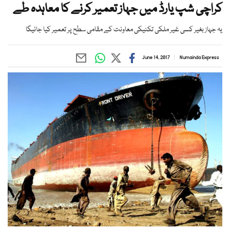
کراچی شپ یارڈ میں جہاز تعمیر کرنے کا معاہدہ طے
یہ جہاز بغیر کسی غیر ملکی تکنیکی معاونت کے مقامی سطح پر تعمیر کیا جائیگا
June 14, 2017
Numainda Express