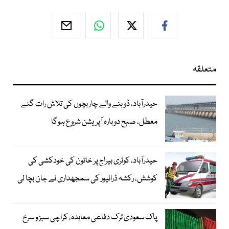
متعلقہ
حیدرآباد، ڈوبنے والے چار بچوں کی تلاش رات گئے
معطل، صبح دوبارہ آپریشن شروع ہوگا
حیدرآباد، کوٹری بیراج پر خاتون کی خودکشی کی
کوشش، رکشہ ڈرائیور کی سمجھداری نے جان بچا لی
پاک سعودی ترک دفاعی معاہدہ، کراچی سبز و سرخ