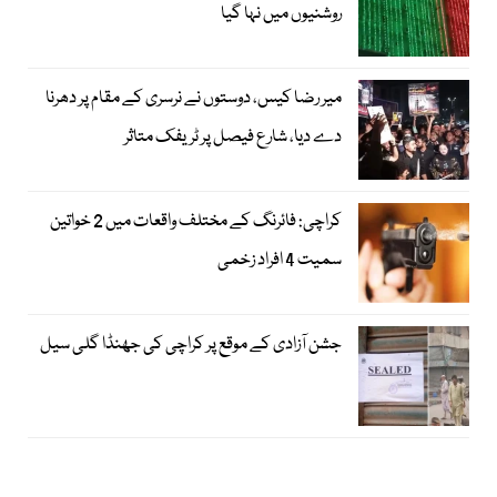
روشنیوں میں نہا گیا
میر رضا کیس، دوستوں نے نرسری کے مقام پر دھرنا
دے دیا، شارع فیصل پر ٹریفک متاثر
کراچی: فائرنگ کے مختلف واقعات میں 2 خواتین
سمیت 4 افراد زخمی
جشن آزادی کے موقع پر کراچی کی جھنڈا گلی سیل