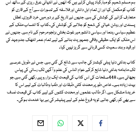
ہم مسلم شمیم کو مبارکباد پیش کرتے ہیں کہ انھوں نے انتہائی عرق ریزی کے ساتھ اس
کتاب کو مکمل کیا اور ان تمام اہل دانش اور فلاسفہ کے تصورات سے آج کے قاری کو
متعارف کرانے کی کوشش کی ہے، جنہوں نے تاریخ کے ہر دور میں خرد افروزی، تعقل
پسندی اور روشن خیالی کی شمع کو جلانے کی کوشش کی۔کتاب کا انتساب ملک کے
عظیم سیاسی رہنما اور سیاسی دانشور میر غوث بخش بزنجو مرحوم کے نام ہے، جنہوں نے
اس ملک کو ایک حقیقی وفاقی جمہوریت بنانے کے لیے تمام عمر انتھک جدوجہد کی
اور قید و بند سمیت کسی قربانی سے گریز نہیں کیا۔
کتاب بدلتی دنیا پبلی کیشنز کی جانب سے شائع کی گئی ہے، جس نے طویل عرصے
تک ماہنامہ بدلتی دنیا شایع کرکے عوام الناس کی علم و آگہی تک رسائی کی پیاس
بجھائی ہے۔ 448صفحات کی اس کتاب کی قیمت ایک ہزار روپے رکھی گئی ہے،جو
بہت زیادہ ہے۔ خاص طورپر محنت کش طبقات اور طلبا وطالبات کے لیے اس کا
خریدنا مشکل ہے، اگر طالب علموں اور محنت کشوں کے لیے کتاب کی قیمت نصف
سے بھی کم رکھی جائے، تو یہ فروغ علم کے لیے پبلیشر کی بے بہا خدمت ہوگی۔