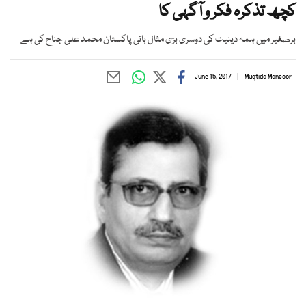
کچھ تذکرہ فکر و آگہی کا
برصغیر میں ہمہ دینیت کی دوسری بڑی مثال بانی پاکستان محمد علی جناح کی ہے
June 15, 2017
Muqtida Mansoor