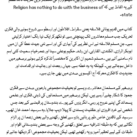
سیکولرازم اور جمہوریت لازم و ملزوم ہیں۔ سیکولرازم کی مختصر ترین تعریف قائداعظم
کے یہ الفاظ ہیں کہ"Religion has nothing to do with the business of
state۔
کتاب میں قدیم یونانی فلاسفہ یعنی سقراط، افلاطون اور ارسطو سے شروع ہونے والی فکری
تحریک جب مسلم معاشروں تک پہنچتی ہے، تو نکھرکر ایک نیا رنگ اختیار کرلیتی
ہے۔ جن مسلم فلاسفہ نے اس نظریے کی آبیاری کی اور اسے نئی جہت عطا کی ان میں
ابوبکر الرازی، الکندی، الفارابی، ابن رشد، حکیم بوعلی سینا اور عمرخیام سمیت کئی اہم
نام سامنے آتے ہیں ۔ مسلم شمیم ان اکابرین کا مختصراً تذکرہ کرتے ہوئے برصغیر میں
داخل ہوجاتے ہیں۔ کیونکہ یہ وہ خطہ ہے، جہاں رجعت اور رجائیت اور قدامت اور
جدیدیت کا فکری معرکہ آج اکیسویں صدی میں بھی جاری ہے۔
برصغیر کے مسلمان معاشرے ویسے تو بحیثیت مجموعی بارھویں صدی سے فکری
جمود کا شکار چلے آرہے ہیں، لیکن برصغیر میں مسلمانوں کی ذہنی، فکری اور علمی
پسماندگی اپنے عروج پر رہی۔ انگریزوں کے پورے ہندوستان پر قبضے کے بعد جس
شخص نے خرد افروزی اور عقلیت پسندی کا پہلا دیپ جلایا، وہ سرسید احمد خان تھے۔
سرسید کے ناقدین خاص طور پر بائیں بازو سے تعلق رکھنے والے بعض زعما ان پر الزام
لگاتے ہیں کہ وہ طبقہ اشرافیہ سے تعلق رکھنے کی وجہ سے بعض ہندوستانی اقوام اور
طبقات کے لیے تحقیر آمیز رویہ رکھتے تھے، لیکن بحیثیت مجموعی اگر دیکھا جائے تو