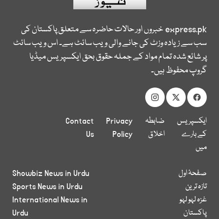
express.pk
خبروں اور حالات حاضرہ سے متعلق پاکستان کی
سب سے زیادہ وزٹ کی جانے والی ویب سائٹ ہے۔ اس ویب سائٹ
پر شائع شدہ تمام مواد کے جملہ حقوق بحق ایکسپریس میڈیا
گروپ محفوظ ہیں۔
ایکسپریس
ضابطہ
Privacy
Contact
کے بارے
اخلاق
Policy
Us
میں
صفحۂ اول
Showbiz News in Urdu
تازہ ترین
Sports News in Urdu
غزہ لہو لہو
International News in
پاکستان
Urdu