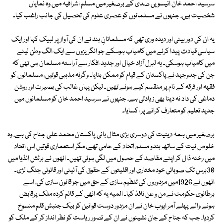
سرسید احمد خان انیسویں صدی کے برصغیر میں مسلم اشرافیہ میں وہ نمایاں
شخصیت ہیں، جنہوں نے مسلمانوں کو عصری علوم کی تحصیل کی جانب راغب کیا۔
یہ ان کی دور بینی اور دیدہ وری تھی کہ مسلمانانِ ہند نے ان کی آواز پر لبیک کہا اور ایک
سیاسی قیادت پیدا کرنے میں کامیاب ہوسکے جو انگریزوں سے ایک الگ وطن لینے
میں کامیاب ہوسکی۔ یہ لبرل آزاد خیال اور جدید افکار سے آراستہ مسلمان ہی تھی کہ
جن کی جدوجہد نے پاکستان کے قیام کو ممکن بنایا۔ وگرنہ مذہبی قوتیں، مسلمانوں کو
فقہہ اور فرقہ کے نام پر منقسم کیے ہوئے تھیں۔ لیکن یہاں غالب کی بصیرت اور روشن
دماغی کی داد نہ دینا بھی زیادتی ہے، جنہوں نے سرسید احمد خان کو مسلمانوں میں
جدید تعلیم کو متعارف کرانے پر اکسایا۔
برصغیر میں ہمہ دینیت کی دوسری بڑی مثال بانی پاکستان محمد علی جناح کی ہے، وہ
خلوص نیت کے ساتھ ہندو مسلم اتحاد کے حامی تھے، مگر استعماری قوتیں اس اتحاد
میں رخنہ ڈال کر اپنے مقاصد کے حصول میں لگی ہوئی تھیں۔ انھوں نے برٹش انڈیا میں
30برس تک صوبائی خود مختاری اور اقلیتوں کے حقوق کی آئینی اور قانونی جنگ لڑی۔
انھوں نے 1926میں مزدوروں کی تنظیم سازی کے حق میں جو قانون سازی کی، اسے
برطانوی حکومت نے من و عن نافذ کیا۔ المیہ یہ کہ انھی کے قائم کردہ ملک پرقابض
ہونے والے پہلے آمر ایوب خان نے ان مزدور دوست قوانین کو بیک جنبش قلم منسوخ
کردیا، جب کہ جناح کے جان نشینوں نے ان کے تصور ریاست کو نظر انداز کر کے ملک کو