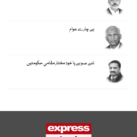
بے چارے عوام
نئے صوبے یا خود مختار مقامی حکومتیں