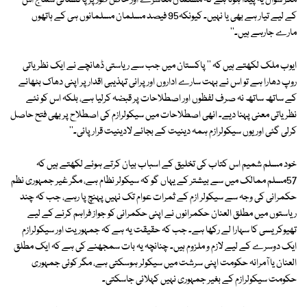
مگر سوال یہ پیدا ہوتا ہے کہ مسلمان معاشرے اور خاص طور پر پاکستانی سماج اس
کے لیے تیار ہے بھی یا نہیں۔ کیونکہ95 فیصد مسلمان مسلمانوں ہی کے ہاتھوں
مارے جارہے ہیں۔''
ایوب ملک لکھتے ہیں کہ '' پاکستان میں جب سے ریاستی ڈھانچے نے ایک نظریاتی
روپ دھارا ہے تو اس نے بہت سارے اداروں اور پرانی تہذیبی اقدار پر اپنی دھاک بٹھانے
کے ساتھ ساتھ نہ صرف لفظوں اور اصطلاحات پر قبضہ کرلیا ہے، بلکہ اس کو نئے
نظریاتی معنی پہنا دیے۔ انھی اصطلاحات میں سیکولرازم کی اصطلاح پر بھی فتح حاصل
کرلی گئی اور یوں سیکولرازم ہمہ دینیت کے بجائے لادینیت قرار پائی۔''
خود مسلم شمیم اس کتاب کی تخلیق کے اسباب بیان کرتے ہوئے لکھتے ہیں کہ
57مسلم ممالک میں سے بیشتر کے یہاں گو کہ سیکولر نظام ہے، مگر غیر جمہوری نظم
حکمرانی کی وجہ سے سیکولر ازم کے ثمرات عوام تک نہیں پہنچ پا رہے، جب کہ چند
ریاستوں میں مطلق العنان حکمرانوں نے اپنی حکمرانی کو جواز فراہم کرنے کے لیے
تھیوکریسی کا سہارا لے رکھا ہے۔ جب کہ حقیقت یہ ہے کہ جمہوریت اور سیکولرازم
ایک دوسرے کے لیے لازم و ملزوم ہیں۔ چنانچہ یہ بات سمجھنے کی ہے کہ ایک مطلق
العنان یا آمرانہ حکومت اپنی سرشت میں سیکولر ہوسکتی ہے، مگر کوئی جمہوری
حکومت سیکولرازم کے بغیر جمہوری نہیں کہلائی جاسکتی۔