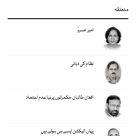
متعلقہ
امیر خسروؒ
نظام کی دہائی
افغان طالبان حکمرانوں پر نیا عدم اعتماد
یہاں الیکشن ایسے ہی ہوتے ہیں