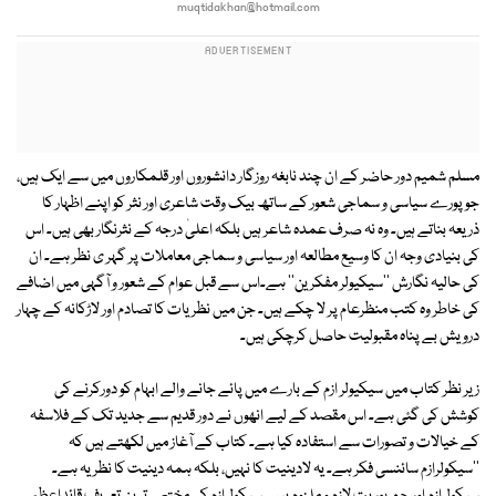
muqtidakhan@hotmail.com
مسلم شمیم دور حاضر کے ان چند نابغہ روزگار دانشوروں اور قلمکاروں میں سے ایک ہیں،
جو پورے سیاسی و سماجی شعور کے ساتھ بیک وقت شاعری اور نثر کو اپنے اظہار کا
ذریعہ بناتے ہیں۔ وہ نہ صرف عمدہ شاعر ہیں بلکہ اعلیٰ درجہ کے نثرنگار بھی ہیں۔ اس
کی بنیادی وجہ ان کا وسیع مطالعہ اور سیاسی و سماجی معاملات پر گہر ی نظر ہے۔ ان
کی حالیہ نگارش ''سیکیولر مفکرین'' ہے۔اس سے قبل عوام کے شعور و آگہی میں اضافے
کی خاطر وہ کتب منظرعام پر لا چکے ہیں۔ جن میں نظریات کا تصادم اور لاڑکانہ کے چہار
درویش بے پناہ مقبولیت حاصل کرچکی ہیں۔
زیر نظر کتاب میں سیکیولر ازم کے بارے میں پائے جانے والے ابہام کو دورکرنے کی
کوشش کی گئی ہے۔ اس مقصد کے لیے انھوں نے دور قدیم سے جدید تک کے فلاسفہ
کے خیالات و تصورات سے استفادہ کیا ہے۔ کتاب کے آغاز میں لکھتے ہیں کہ
''سیکولرازم سائنسی فکر ہے۔ یہ لادینیت کا نہیں، بلکہ ہمہ دینیت کا نظریہ ہے۔