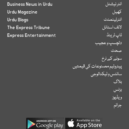
انٹر نیشنل
Business News in Urdu
کھیل
Urdu Magazine
انٹرٹینمنٹ
Urdu Blogs
لائف اسٹائل
The Express Tribune
ٹاپ ٹرینڈ
Express Entertainment
دلچسپ و عجیب
صحت
سونے کے نرخ
پیٹرولیم مصنوعات کی قیمتیں
سائنس و ٹیکنالوجی
بلاگ
بزنس
ویڈیوز
جرائم