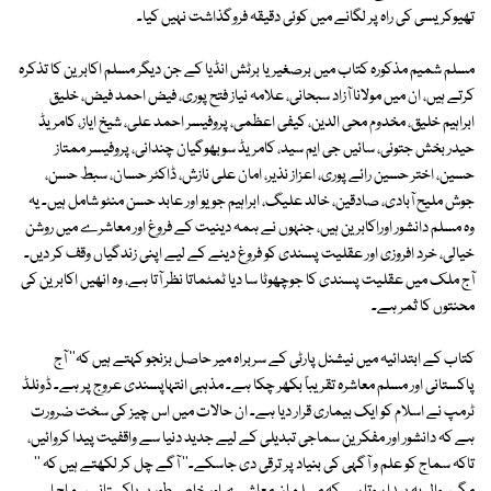
تھیوکریسی کی راہ پر لگانے میں کوئی دقیقہ فروگذاشت نہیں کیا۔
مسلم شمیم مذکورہ کتاب میں برصغیر یا برٹش انڈیا کے جن دیگر مسلم اکابرین کا تذکرہ
کرتے ہیں، ان میں مولانا آزاد سبحانی، علامہ نیاز فتح پوری، فیض احمد فیض، خلیق
ابراہیم خلیق، مخدوم محی الدین، کیفی اعظمی، پروفیسر احمد علی، شیخ ایاز، کامریڈ
حیدر بخش جتوئی، سائیں جی ایم سید، کامریڈ سوبھوگیان چندانی، پروفیسر ممتاز
حسین، اختر حسین رائے پوری، اعزاز نذیر، امان علی نازش، ڈاکٹر حسان، سبط حسن،
جوش ملیح آبادی، صادقین، خالد علیگ، ابراہیم جویو اور عابد حسن منٹو شامل ہیں۔ یہ
وہ مسلم دانشور اوراکابرین ہیں، جنہوں نے ہمہ دینیت کے فروغ اور معاشرے میں روشن
خیالی، خرد افروزی اور عقلیت پسندی کو فروغ دینے کے لیے اپنی زندگیاں وقف کر دیں۔
آج ملک میں عقلیت پسندی کا جوچھوٹا سا دیا ٹمٹماتا نظر آتا ہے، وہ انھیں اکابرین کی
محنتوں کا ثمر ہے۔
کتاب کے ابتدائیہ میں نیشنل پارٹی کے سربراہ میر حاصل بزنجو کہتے ہیں کہ'' آج
پاکستانی اور مسلم معاشرہ تقریباً بکھر چکا ہے۔ مذہبی انتہاپسندی عروج پر ہے۔ ڈونلڈ
ٹرمپ نے اسلام کو ایک بیماری قرار دیا ہے۔ ان حالات میں اس چیز کی سخت ضرورت
ہے کہ دانشور اور مفکرین سماجی تبدیلی کے لیے جدید دنیا سے واقفیت پیدا کروائیں،
تاکہ سماج کو علم و آگہی کی بنیاد پر ترقی دی جاسکے۔'' آگے چل کر لکھتے ہیں کہ ''