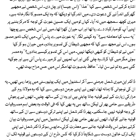
اشارہ کرکے اس شخص سے کہا ''ھٰذا'' (اس جیسا) اور چل دی۔ اس شخص نے مجھے
گھرکے اندرآنے کی دعوت دی۔ میں اندرگیا تو دیکھا کہ وہ ایک مصورکا نگارخانہ ہے۔
میری کچھ سمجھ میں نہ آیا۔ کہاں تو میں ایک حسین عورت کی توجہ کا مرکز بننے پر
اپنے آپ کو مبارکباد دے رہا تھا اور اب حیران کھڑا تھا۔ میں نے اس شخص سے پوچھا
''یہ سب کیا معاملہ ہے؟'' وہ کہنے لگا، ''یہ عورت میرے پاس آئی۔ میں ایک نامور مصور
ہوں۔ اس نے مجھ سے کہا کہ مجھے شیطان کی تصویر بنادو۔ میں حیران ہو کر کہا
''میں نے تو شیطان کو کبھی دیکھا نہیں۔ میں اس کی تصویرکیسے بنادوں؟'' وہ مصر
ہوئی مگر میں کیا کرتا۔ وہ چلی گئی اور اب تمہیں لے کر میرے پاس آئی ہے اور جوکہہ
گئی ہے وہ تم نے سن لیا۔'' حافظ بدصورت تھا مگر اس میں حس مزاح بہت تھی۔
ڈاکٹر این میری شمل جرمنی سے آکر استنبول میں ایک یونیورسٹی میں پڑھا رہی تھیں۔ یہ
ان کی نوجوانی کا زمانہ تھا۔ انھوں نے اپنے جرمن دوستوں سے کہا کہ وہ مولانا روم کے
مزارکی زیارت کے لیے قونیہ جانا چاہتی ہیں اور وہ ان کے ساتھ چلیں۔ انھوں نے پرجوش
طریقے سے حامی بھر لی لیکن ساتھ ہی یہ بھی کہا کہ فی الوقت وہ بعض اہم مصروفیات
کی وجہ قونیہ نہیں جاسکتے۔ پھر ڈاکٹر شمل نے اپنے ترکی دوستوں سے ان کے ساتھ
قونیہ جانے کوکہا۔ انھوں نے بھی حامی بھرلی لیکن استنبول میں اپنی مصروفیات بیان
کرتے ہوئے اس وقت قونیہ جانے سے معذرت کرلی۔ مایوس ہوکر ڈاکٹر شمل نے اپنی
ایک ترک خاتون دوست سے شکایتاً ذکرکیا کہ کس طرح ان کے دوستوں نے قونیہ تک ان