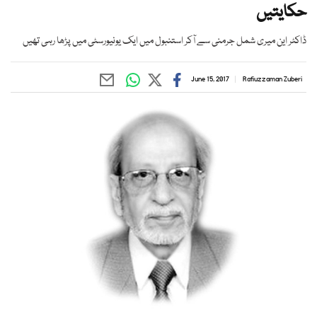
حکایتیں
ڈاکٹر این میری شمل جرمنی سے آکر استنبول میں ایک یونیورسٹی میں پڑھا رہی تھیں
June 15, 2017
Rafiuzzaman Zuberi