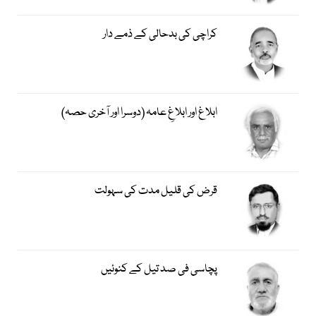
کراچی کی بدحالی کے ذمے دار
ابلاغ اور ابلاغِ عامہ (دوسرا اور آخری حصہ)
قرض کی قلیل مدت کی سہولت
پچاسی فی صد تیل کے کنوئیں