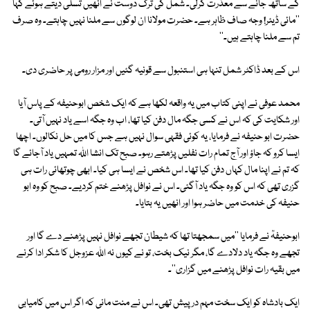
کے ساتھ جانے سے معذرت کرلی۔ شمل کی ترک دوست نے انھیں تسلی دیتے ہوئے کہا
''مائی ڈیئر! وجہ صاف ظاہر ہے۔ حضرت مولانا ان لوگوں سے ملنا نہیں چاہتے۔ وہ صرف
تم سے ملنا چاہتے ہیں۔''
اس کے بعد ڈاکٹر شمل تنہا ہی استنبول سے قونیہ گئیں اور مزار رومی پر حاضری دی۔
محمد عوفی نے اپنی کتاب میں یہ واقعہ لکھا ہے کہ ایک شخص ابوحنیفہ کے پاس آیا
اور شکایت کی کہ اس نے کسی جگہ مال دفن کیا تھا، اب وہ جگہ اسے یاد نہیں آتی۔
حضرت ابو حنیفہ نے فرمایا، یہ کوئی فقہی سوال نہیں ہے جس کا میں حل نکالوں۔ اچھا
ایسا کرو کہ جاؤ اور آج تمام رات نفلیں پڑھتے رہو۔ صبح تک انشا اللہ تمہیں یاد آجائے گا
کہ تم نے اپنا مال کہاں دفن کیا تھا۔ اس شخص نے ایسا ہی کیا۔ ابھی چوتھائی رات ہی
گزری تھی کہ اس کو وہ جگہ یاد آگئی۔ اس نے نوافل پڑھنے ختم کردیے۔ صبح کو وہ ابو
حنیفہ کی خدمت میں حاضر ہوا اور انھیں یہ بتایا۔
ابوحنیفہؒ نے فرمایا ''میں سمجھتا تھا کہ شیطان تجھے نوافل نہیں پڑھنے دے گا اور
تجھے وہ جگہ یاد دلادے گا، مگر نیک بخت، تو نے کیوں نہ اللہ عزوجل کا شکر ادا کرنے
میں بقیہ رات نوافل پڑھنے میں گزاری''۔
ایک بادشاہ کو ایک سخت مہم درپیش تھی۔ اس نے منت مانی کہ اگر اس میں کامیابی