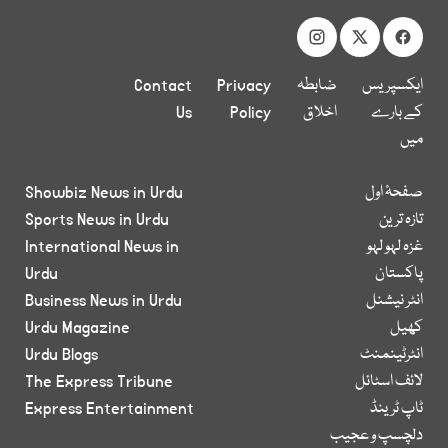
ایکسپریس
ضابطہ
Privacy
Contact
کے بارے
اخلاق
Policy
Us
میں
صفحۂ اول
Showbiz News in Urdu
تازہ ترین
Sports News in Urdu
غزہ لہو لہو
International News in
پاکستان
Urdu
انٹر نیشنل
Business News in Urdu
کھیل
Urdu Magazine
انٹرٹینمنٹ
Urdu Blogs
لائف اسٹائل
The Express Tribune
ٹاپ ٹرینڈ
Express Entertainment
دلچسپ و عجیب