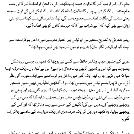
جام ناک کے قریب آئے گا تو قوت شامہ (سونگھنے کی طاقت) کو لطف آئے گا اور جب
جام منہ سے لگا کر شراب پیے گا تو قوت ذائقہ کو لطف آئے گا لیکن اس کی قوت سامعہ
یعنی سننے کی طاقت لطف سے محروم رہے گی، لہٰذا شاعر ساقی سے کہتا ہے تو اپنی
زبان سے بھی کہہ کہ ''لے شراب لے'' تاکہ میرے کانوں کو بھی لطف آئے۔
اپنے شعرکی یہ تشریح سنتے ہی ابو نواس بے اختیار مدرسے میں داخل ہوکر استاد سے
لپٹ گیا اورکہنے لگا، ''واللہ! یہ پہلو تو میں نے خود بھی نہیں سوچا تھا۔''
عربی کے مشہور ادیب وشاعر حافظ سے کسی نے پوچھا کہ تمہاری جیسی بری شکل
وصورت ہے کیا اس پر تمہیں کبھی بہت ملال ہوا ہے؟ اس نے کہا، ہاں۔ ایک مرتبہ ایسا
ہوا کہ میں کہیں جا رہا تھا، ایک گلی میں داخل ہوا تو سامنے سے ایک عورت آتی نظر
آئی۔اس کا پورا جسم لباس میں ملبوس تھا صرف آنکھیں نظرآرہی تھیں۔ میں مسحور
ہوکر رہ گیا۔ اس نے بھی مجھے بہت غور سے دیکھا اورآگے بڑھ گئی، پھر فوراً پلٹی اور
جس طرف سے آئی تھی اس طرف واپس جاتے ہوئے مجھے اشارہ کیا کہ میں اس کے
پیچھے پیچھے آؤں۔ میں اس کی آنکھوں کے حسن سے ایسا متاثر تھا کہ فوراً اس کے
پیچھے ہولیا۔ وہ کچھ دور چل کر ایک طرف مڑی اور ایک دروازے کے سامنے جاکر رک
گئی۔
اس کے دستک دیتے ہی دروازہ کھلا اور ایک شخص سامنے آیا۔ عورت نے میری طرف