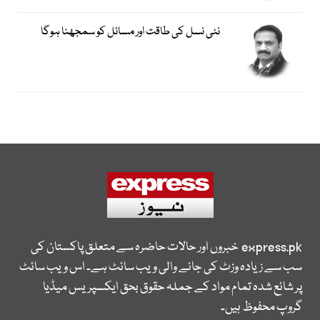
نئی نسل کی طاقت اور مسائل کو سمجھنا ہوگا
express.pk
خبروں اور حالات حاضرہ سے متعلق پاکستان کی
سب سے زیادہ وزٹ کی جانے والی ویب سائٹ ہے۔ اس ویب سائٹ
پر شائع شدہ تمام مواد کے جملہ حقوق بحق ایکسپریس میڈیا
گروپ محفوظ ہیں۔