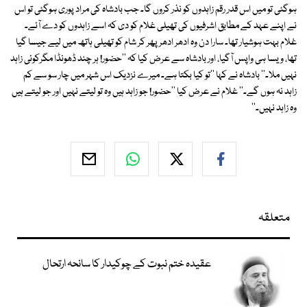
ہوگئی تو میں اس قدر رقم زاہدوں کو نذر کروں گا۔ جب بادشاہ کی مراد پوری ہوگئی تو اس
نے اپنے عہد کے مطابق اشرفیوں کی تھیلی غلام کو دی کہ اسے زاہدوں کو دے آئے۔
غلام بہت ہوشیار تھا۔ سارا دن وہ ادھر ادھر پھر کر شام کو تھیلی ہاتھ میں لیے جیسا گیا
تھا، ویسا ہی واپس آگیا، اور بادشاہ سے عرض کیا کہ ''حضور! ہر چند ڈھونڈا مگرکوئی زاہد
نہیں ملا۔'' بادشاہ نے کہا ''تو کیا بکتا ہے۔ میرے نزدیک اس شہر میں چار سو سے کم
زاہد نہ ہوں گے۔'' غلام نے عرض کیا ''حضور! جو زاہد ہیں وہ تو لیتے نہیں اور جو لیتے ہیں
وہ زاہد نہیں۔''
متعلقہ
عقیدہ ختم نبوت کے چوکیدار کا سانحہ ارتحال