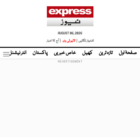
AUGUST 06, 2026
اشتہار لگائیں |
لائیو ٹی وی
| آج کا اخبار
صفحۂ اول
تازہ ترین
کھیل
خاص خبریں
پاکستان
انٹر نیشنل
ٹا