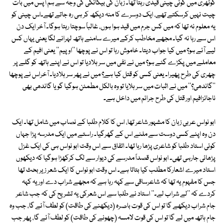
کوٹھری میں کوئی چینی قیدی رہتا تھا۔ زبان کی بیگانگی کی وجہ سے ہم آپس میں بات
چیت نہیں کرسکتے تھے، ایک دوسرے کا منہ دیکھ کر ہی رہ جاتے تھے۔اس چینی کو
یہ معلوم نہ تھا کہ میں کس جرم میں قید ہوا ہوں، غالباً سوچتا رہتا ہوگا۔ آخر ایک دن
اس سے رہا نہ گیا۔ مجھے مخاطب کرکے میرے سامنے ہاتھ لہرانے لگا یعنی یہاں کس
لیے آئے ہو؟ میں کیا جواب دیتا۔ خاموش رہا تو اس نے پوچھا ''اوپیم'' یعنی افیم کے
معاملے میں پکڑے گئے ہو؟ میں نے نفی میں سر ہلادیا تو اس نے اپنے ہاتھ کو گلے پر
چھری کی طرح پھیرا۔ یعنی کسی کو قتل کیا ہے؟ میں نے پھر سر ہلادیا۔ آخراس نے پوچھا
''گاندھی؟'' میں نے اثبات میں سر ہلایا تو وہ بالکل مطمئن ہوگیا گویا گاندھی بھی
ناجائزافیم اور قتل کی طرح جرائم میں داخل ہے۔
ابو نواس عربی زبان کا مشہور شاعر تھا، اس کا کلام طلبا کے نصاب میں شامل تھا۔ ایک
دن وہ اپنے کسی دوست سے ملنے اس کے گھرگیا۔ راستے میں ایک مدرسہ پڑا جہاں
کوئی استاد طلبا کو شاعری پڑھا رہا تھا۔ اتفاق سے اس وقت ابو نواس ہی کی ایک غزل
پڑھائی جارہی تھی۔ ابو نواس قصداً مدرسے کی دیوار سے لگ کرکھڑا ہوگیا کہ دیکھوں
استاد میرے اشعارکا مطلب کیا بتاتا ہے۔ اس وقت ابو نواس کا ایک شعر زیر بحث تھا
جس کا مفہوم یہ تھا کہ شاعرساقی سے کہہ رہا ہے کہ مجھے شراب دے اور یہ کہہ
کردے کہ ''لے شراب لے۔'' استاد نے طلبا سے اس شعرکی یہ تشریح کی کہ جب شاعر
جام شراب دیکھے گا تو اس کی قوت باصرہ (دیکھنے کی طاقت) کو لطف آئے گا، جب وہ
جام ہاتھ میں لے گا تو اس کی قوت لامسہ (چھونے کی طاقت) کو لطف آئے گا، پھر جب