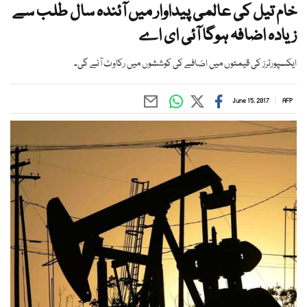
خام تیل کی عالمی پیداوار میں آئندہ سال طلب سے
زیادہ اضافہ ہوگا آئی ای اے
ایکسپورٹرز کی قیمتوں میں اضافے کی کوششوں میں رکاوٹ آئے گی۔
June 15, 2017
AFP