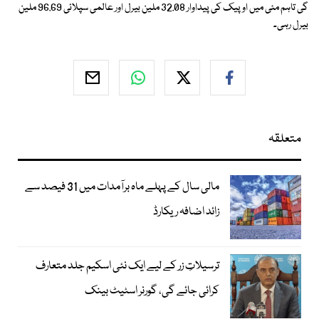
گی تاہم مئی میں اوپیک کی پیداوار 32.08 ملین بیرل اور عالمی سپلائی 96.69 ملین
بیرل رہی۔
متعلقہ
مالی سال کے پہلے ماہ برآمدات میں 31 فیصد سے
زائد اضافہ ریکارڈ
ترسیلاتِ زر کے لیے ایک نئی اسکیم جلد متعارف
کرائی جائے گی، گورنر اسٹیٹ بینک