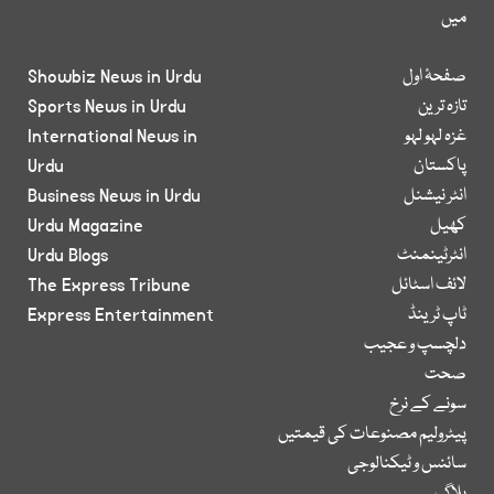
میں
صفحۂ اول
Showbiz News in Urdu
تازہ ترین
Sports News in Urdu
غزہ لہو لہو
International News in
پاکستان
Urdu
انٹر نیشنل
Business News in Urdu
کھیل
Urdu Magazine
انٹرٹینمنٹ
Urdu Blogs
لائف اسٹائل
The Express Tribune
ٹاپ ٹرینڈ
Express Entertainment
دلچسپ و عجیب
صحت
سونے کے نرخ
پیٹرولیم مصنوعات کی قیمتیں
سائنس و ٹیکنالوجی