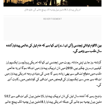
امریکی پیداوار 14.1ملین بیرل یومیہ تک پہنچ جائے گی۔ فوٹو: فائل
بین الاقوام توانائی ایجنسی (آئی ای اے) نے کہا ہے کہ خام تیل کی عالمی پیداوار آئندہ
سال طلب سے بڑھے گی۔
گزشتہ روز جاری اپنی ماہانہ رپورٹ میں ایجنسی نے کہاکہ امریکی پروڈیوسرز ایکسپورٹرز
کیلیے درسربن چکے ہیں، 2018 میں نان اوپیک پیداوار میں اضافہ ہوگا اور یہ عالمی
طلب میں متوقع اضافے سے بھی زیادہ رہے گا جس کی بنیادی وجہ امریکی پیداوار میں
اضافہ ہے جس سے ایکسپورٹرز کی قیمتوں میں اضافے کی کوششوں میں رکاوٹ آئے
گی۔
واضح رہے کہ آئندہ سال تیل کی نان اوپیک پیداوار 1.5 ملین بیرل کے اضافے سے 59.7
ملین بیرل یومیہ ہو جائے گی جبکہ امریکی پیداوار 14.1ملین بیرل یومیہ تک پہنچ جائے