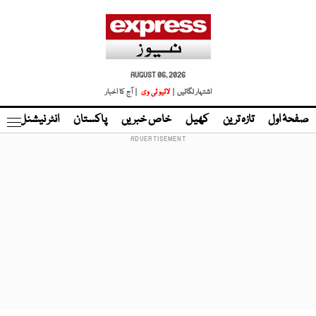
AUGUST 06, 2026
اشتہار لگائیں |
لائیو ٹی وی
| آج کا اخبار
صفحۂ اول
تازہ ترین
کھیل
خاص خبریں
پاکستان
انٹر نیشنل
ٹا