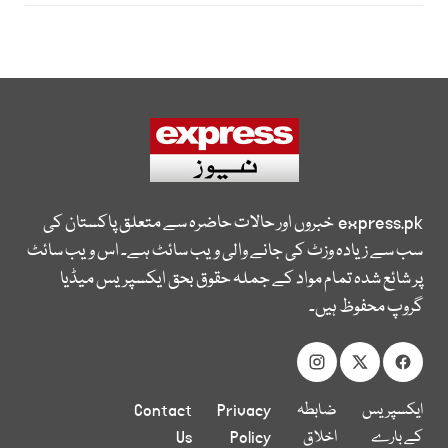
express.pk
خبروں اور حالات حاضرہ سے متعلق پاکستان کی
سب سے زیادہ وزٹ کی جانے والی ویب سائٹ ہے۔ اس ویب سائٹ
پر شائع شدہ تمام مواد کے جملہ حقوق بحق ایکسپریس میڈیا
گروپ محفوظ ہیں۔
ایکسپریس
ضابطہ
Privacy
Contact
کے بارے
اخلاق
Policy
Us