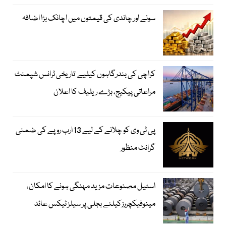
سونے اور چاندی کی قیمتوں میں اچانک بڑا اضافہ
کراچی کی بندرگاہوں کیلیے تاریخی ٹرانس شپمنٹ
مراعاتی پیکیج، بڑے ریلیف کا اعلان
پی ٹی وی کو چلانے کے لیے 13 ارب روپے کی ضمنی
گرانٹ منظور
اسٹیل مصنوعات مزید مہنگی ہونے کا امکان،
مینوفیکچررزکیلئے بجلی پر سیلز ٹیکس عائد