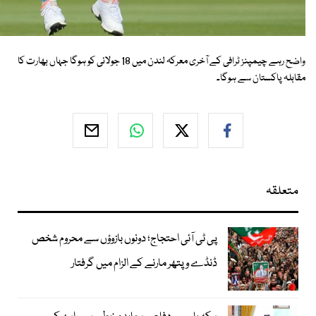
واضح رہے چیمپنز ٹرافی کے آخری معرکہ لندن میں 18 جولائی کو ہوگا جہاں بھارت کا
مقابلہ پاکستان سے ہوگا۔
متعلقہ
پی ٹی آئی احتجاج؛ دونوں بازوؤں سے محروم شخص
ڈنڈے و پتھر مارنے کے الزام میں گرفتار