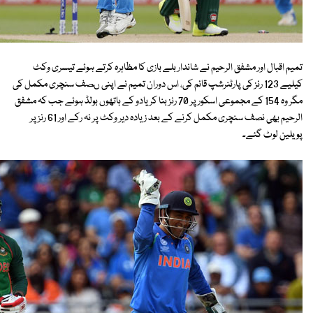
تمیم اقبال اور مشفق الرحیم نے شاندار بلے بازی کا مظاہرہ کرتے ہوئے تیسری وکٹ
کیلیے 123 رنز کی پارٹنرشپ قائم کی، اس دوران تمیم نے اپنی ںصف سنچری مکمل کی
مگر وہ 154 کے مجموعی اسکور پر 70 رنز بنا کریادو کے ہاتھوں بولڈ ہوئے جب کہ مشفق
الرحیم بھی نصف سنچری مکمل کرنے کے بعد زیادہ دیر وکٹ پر نہ رکے اور 61 رنز پر
پویلین لوٹ گئے۔