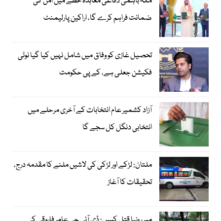
مکہ باہمی دفاعی معاہدہ خطے میں امن کی
ضمانت فراہم کرے گا، اراکین پارلیمنٹ
تحصیل غازی کو وفاق میں شامل نہیں کیا گیا نوٹی
فکیشن جعلی ہے، کے پی حکومت
آزاد کشمیر عام انتخابات کے آخری مرحلے میں
انتخابی دنگل کل سجے گا
ملتان: لڑکے اور لڑکی کی لاشیں ملنے کا مقدمہ درج،
تحقیقات کا آغاز
میر رضا قتل کیس: ڈی آئی جی عامر فاروقی کی