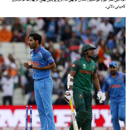
کامیابی دلائی۔