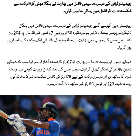
چیمپئنز ٹرافی کے دوسرے سیمی فائنل میں بھارت نے بنگلا دیش کو 9 وکٹ سے
شکست دے کر فائنل میں رسائی حاصل کرلی۔
ایبجسٹن میں کھیلے گئے چیمپئنز ٹرافی کے دوسرے سیمی فائنل میں بنگال
ٹائیگرزنے پہلے بیٹنگ کرتے ہوئے مقررہ 50 اوورز میں 7 وکٹوں کے نقصان پر 264 رنز
بنائے ہیں جس کے جواب میں بھارت نے مطلوبہ ہدف باآسانی ایک وکٹ کے نقصان پر
پورا کرلیا۔
شیکھر دھون اور روہت شرما نے بھارت کو 87 رنز کا عمدہ آغاز فراہم کیا جب کہ شیکھر
دھون 46 رنز کی اننگز کھیل کر آؤٹ ہوئے جس کے بعد کپتان ویرات کوہلی نے روہت
شرما کا ساتھ دیا اور دوسری وکٹ کے لیے 178 رنز کی ناقابل شکست شراکت قائم کی،
روہت شرما 123 اور کوہلی 96 رنز کے ساتھ ناٹ آؤٹ رہے۔