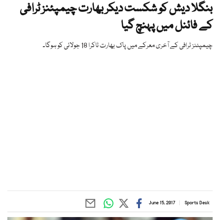
بنگلا دیش کو شکست دیکر بھارت چیمپئنز ٹرافی
کے فائنل میں پہنچ گیا
چیمپئنز ٹرافی کے آخری معرکے میں پاک بھارت ٹاکرا 18 جولائی کو ہوگا۔
June 15, 2017
Sports Desk