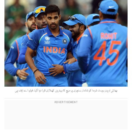
بھارتی اوپنر روہت شرما کو شاندار سنچری پر میچ کا بہترین کھلاڑی قررا دیا گیا۔ فوٹو: اے ایف پی