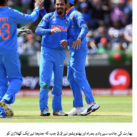
بھارت کی جانب سے یادو، بمراہ اور بھنویشور نے 2،2 جب کہ جدیجا نے ایک کھلاڑی کو