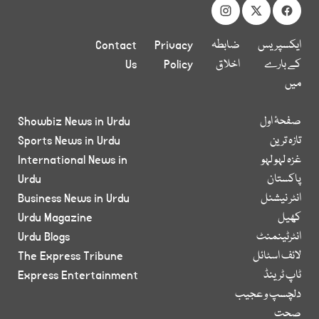
ایکسپریس
ضابطہ
Privacy
Contact
کے بارے
اخلاق
Policy
Us
میں
صفحۂ اول
Showbiz News in Urdu
تازہ ترین
Sports News in Urdu
غزہ لہو لہو
International News in
پاکستان
Urdu
انٹر نیشنل
Business News in Urdu
کھیل
Urdu Magazine
انٹرٹینمنٹ
Urdu Blogs
لائف اسٹائل
The Express Tribune
ٹاپ ٹرینڈ
Express Entertainment
دلچسپ و عجیب
صحت