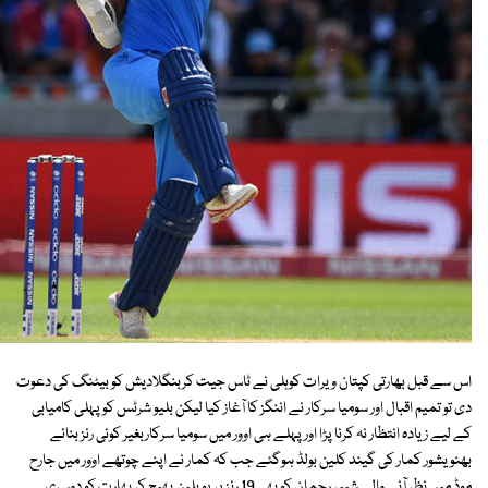
اس سے قبل بھارتی کپتان ویرات کوہلی نے ٹاس جیت کربنگلادیش کو بیٹنگ کی دعوت
دی تو تمیم اقبال اور سومیا سرکار نے اننگز کا آغاز کیا لیکن بلیو شرٹس کو پہلی کامیابی
کے لیے زیادہ انتظار نہ کرنا پڑا اور پہلے ہی اوور میں سومیا سرکاربغیر کوئی رنز بنائے
بھنویشور کمار کی گیند کلین بولڈ ہوگئے جب کہ کمار نے اپنے چوتھے اوور میں جارح
موڈ میں نظر آنے والے شبیر رحمان کو بھی 19 رنز پر پویلین بھیج کر بھارت کو دوسری