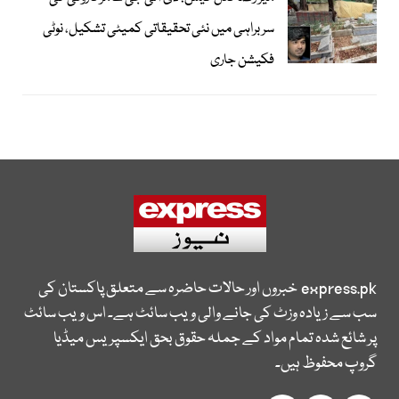
سربراہی میں نئی تحقیقاتی کمیٹی تشکیل، نوٹی
فکیشن جاری
express.pk
خبروں اور حالات حاضرہ سے متعلق پاکستان کی
سب سے زیادہ وزٹ کی جانے والی ویب سائٹ ہے۔ اس ویب سائٹ
پر شائع شدہ تمام مواد کے جملہ حقوق بحق ایکسپریس میڈیا
گروپ محفوظ ہیں۔