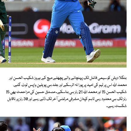
بنگلا دیش کو سیمی فائنل تک پہنچانے والے پچھلے میچ کے ہیروز شکیب الحسن اور
محمد اللہ اس پر ٹیم کی امید پر پورا نہ اترسکے اور جلد ہی پویلین واپس لوٹ گئے،
شکیب الحسن 15 اور محمد اللہ 21 رنز ہی بناسکے۔ مصدق حسین کی مزاحمت بھی 15
رنز تک ہی محدود رہی تاہم کپتان مشرفی مرتضیٰ آخر تک ڈٹے رہے اور 30 رنز پر ناقابل
شکست رہے۔