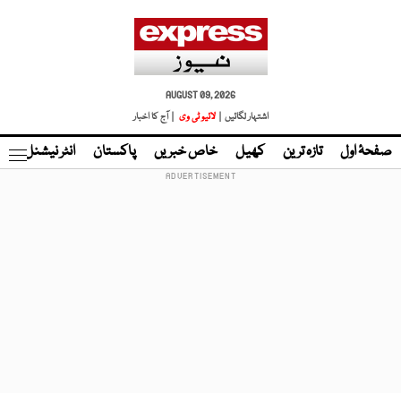
AUGUST 09, 2026
اشتہار لگائیں |
لائیو ٹی وی
| آج کا اخبار
صفحۂ اول
تازہ ترین
کھیل
خاص خبریں
پاکستان
انٹر نیشنل
ٹا