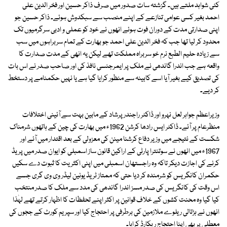
کئی شواہد ملتے ہیں۔ گزشتہ سات صدور میں صرف ذاکر حسین اور فخر الدین علی
احمد بغیر کسی عوامی تنازعے کے اپنے منصب سے سبکدوش ہوئے۔ ذاکر حسین جو
اپنی صدارتی مدت کے دوران فوت ہوئے انھوں نے خود کو عملی و ادبی سرگرمیوں تک
محدود کر لیا تھا جب کہ فخر الدین علی احمد جو بھارت کے تمام سربراہوں میں سب
سے زیادہ حلیم الطبع نرم خو سربراہ مملکت تھے لیکن یہ انھی کے مدت صدارت کا
واقعہ ہے جب اندرا گاندھی نے ملک پر ایمرجنسی نافذ کی اور صاحب صدر نے اس بات
کی تصدیق کیے بغیر آیا اسے کابینہ سے منظور کرایا گیا ہے یا نہیں حکمنامے پر دستخط
کر دیے۔
وزیراعظم جواہر لعل نہرو اور ڈاکٹر راجندر پرشاد کے مابین بہت سے آئینی اختلافات
منظرعام پر آئے۔ ڈاکٹر ایس رادھا کرشن 1962ء میں بھارت کی چین کے ہاتھوں شرمناک
شکست کے نتیجے میں وزیر دفاع کرشنا مینن کی معزولی کے بعد اقتدار میں آئے اور
1967ء میں انھوں نے سوتنترا پارٹی کے اراکین قانون ساز اسمبلی کو ایوان صدر میں پریڈ
کرنے کی اجازت دیکر تاکہ وہ راجستھان اسمبلی میں اپنی اکثریت کا ثبوت دے سکیں
حکمران کانگریس کو شرمندہ کر دیا حتی کہ ممتاز ٹریڈ یونین لیڈر وی وی گری جسے
اس وقت کی کانگریس کی صدر مسز اندرا گاندھی کی مدد سے ملک کا صدر منتخب
کیا گیا وہ محنت کشوں کے خلاف قوانین پر اکثر اپنے تحفظات کا اظہار کرتے تھے لہٰذا
انھوں نے ہڑتالی ریلوے ملازمین کی برطرفی پر احتجاج کیا اور سپریم کورٹ کے ججوں کی
معطلی پر بھی اپنا احتجاج ریکارڈ کرایا۔