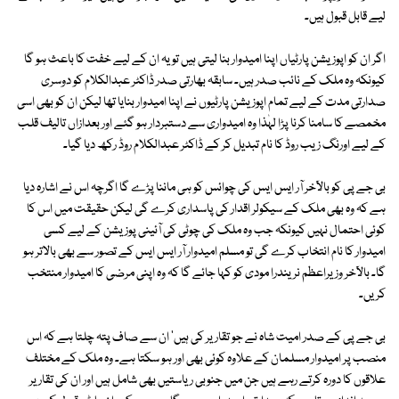
لیے قابل قبول ہیں۔
اگر ان کو اپوزیشن پارٹیاں اپنا امیدوار بنا لیتی ہیں تو یہ ان کے لیے خفت کا باعث ہو گا
کیونکہ وہ ملک کے نائب صدر ہیں۔ سابقہ بھارتی صدر ڈاکٹر عبدالکلام کو دوسری
صدارتی مدت کے لیے تمام اپوزیشن پارٹیوں نے اپنا امیدوار بنایا تھا لیکن ان کو بھی اسی
مخمصے کا سامنا کرنا پڑا لہٰذا وہ امیدواری سے دستبردار ہو گئے اور بعدازاں تالیف قلب
کے لیے اورنگ زیب روڈ کا نام تبدیل کر کے ڈاکٹر عبدالکلام روڈ رکھ دیا گیا۔
بی جے پی کو بالآخر آر ایس ایس کی چوائس کو ہی ماننا پڑے گا اگرچہ اس نے اشارہ دیا
ہے کہ وہ بھی ملک کے سیکولر اقدار کی پاسداری کرے گی لیکن حقیقت میں اس کا
کوئی احتمال نہیں کیونکہ جب وہ ملک کی چوٹی کی آئینی پوزیشن کے لیے کسی
امیدوار کا نام انتخاب کرے گی تو مسلم امیدوار آر ایس ایس کے تصور سے بھی بالاتر ہو
گا۔ بالآخر وزیراعظم نریندرا مودی کو کہا جائے گا کہ وہ اپنی مرضی کا امیدوار منتخب
کریں۔
بی جے پی کے صدر امیت شاہ نے جو تقاریر کی ہیں' ان سے صاف پتہ چلتا ہے کہ اس
منصب پر امیدوار مسلمان کے علاوہ کوئی بھی اور ہو سکتا ہے۔ وہ ملک کے مختلف
علاقوں کا دورہ کرتے رہے ہیں جن میں جنوبی ریاستیں بھی شامل ہیں اور ان کی تقاریر