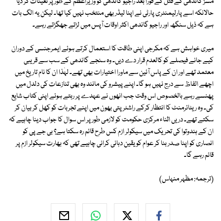
مسز گاندھی کے قتل کے فوراً بعد راجیو گاندھی کو وزیراعظم کے طور پر تعینات کر دیا
حالانکہ اسے پارلیمنٹری پارٹی نے اپنا لیڈر بھی منتخب نہیں کیا تھا۔ لیکن یہ الگ بات
ہے کہ ذیل سنگھ اور راجیو گاندھی اکثر اوقات آپس میں لڑتے جھگڑتے رہے۔
میری خواہش ہے کہ مکرجی اپنی طاقت کا استعمال کرتے ہوئے ایمرجنسی کے دوران
کیے جانے فیصلے کو کالعدم قرار دے دیں۔ وہ سنجے گاندھی کے سب سے قریبی
معتمد تھے اور ان کے پاس آئین سے ماورا اختیارات بھی تھے۔ لہٰذا ان کا نام تاریخ میں
اچھے الفاظ سے درج نہیں ہو گا۔ اپنے پیشرو کی مانند وہ بھی تنازعات کی دلدل میں
پھنسے رہے بالخصوص اس وقت جب انھوں نے عہدے پر رہتے ہوئے اپنی کتاب شایع
کی۔ وہ ریٹائرمنٹ کا انتظار کرکے راشٹر پتی بھون میں اپنے تجربات کو کھل کر بیان کر
سکتے تھے۔ دریں اثناء مرکزی حکومت کو لازمی طور پر اس سوال کا جواب دینا چاہیے کہ
ان کے ہندوتوا کی تحریک میں سیکولر ازم کس طرح قائم رہ سکتا ہے؟ بی جے پی کو
انصاری کو اپنا صدر بنا کر عوام کو یقین دہانی کرانی چاہیے تھی کہ بھارت سیکولر ازم پر
قائم رہے گا۔
(ترجمہ: مظہر منہاس)