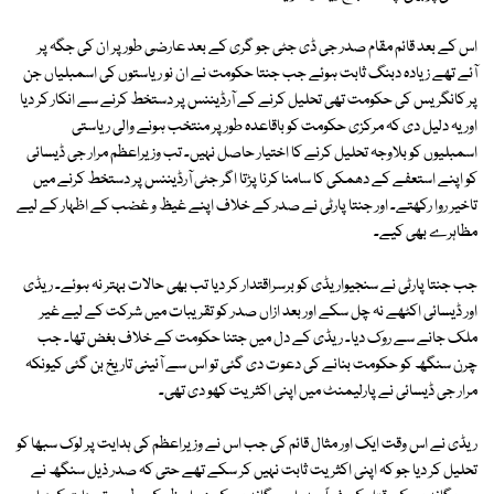
اس کے بعد قائم مقام صدر جی ڈی جٹی جو گری کے بعد عارضی طور پر ان کی جگہ پر
آئے تھے زیادہ دبنگ ثابت ہوئے جب جنتا حکومت نے ان نو ریاستوں کی اسمبلیاں جن
پر کانگریس کی حکومت تھی تحلیل کرنے کے آرڈیننس پر دستخط کرنے سے انکار کر دیا
اور یہ دلیل دی کہ مرکزی حکومت کو باقاعدہ طور پر منتخب ہونے والی ریاستی
اسمبلیوں کو بلاوجہ تحلیل کرنے کا اختیار حاصل نہیں۔ تب وزیراعظم مرار جی ڈیسائی
کو اپنے استعفے کے دھمکی کا سامنا کرنا پڑتا اگر جٹی آرڈیننس پر دستخط کرنے میں
تاخیر روا رکھتے۔ اور جنتا پارٹی نے صدر کے خلاف اپنے غیظ و غضب کے اظہار کے لیے
مظاہرے بھی کیے۔
جب جنتا پارٹی نے سنجیواریڈی کو برسراقتدار کر دیا تب بھی حالات بہتر نہ ہوئے۔ ریڈی
اور ڈیسائی اکٹھے نہ چل سکے اور بعد ازاں صدر کو تقریبات میں شرکت کے لیے غیر
ملک جانے سے روک دیا۔ ریڈی کے دل میں جتنا حکومت کے خلاف بغض تھا۔ جب
چرن سنگھ کو حکومت بنانے کی دعوت دی گئی تو اس سے آئینی تاریخ بن گئی کیونکہ
مرار جی ڈیسائی نے پارلیمنٹ میں اپنی اکثریت کھو دی تھی۔
ریڈی نے اس وقت ایک اور مثال قائم کی جب اس نے وزیراعظم کی ہدایت پر لوک سبھا کو
تحلیل کر دیا جو کہ اپنی اکثریت ثابت نہیں کر سکے تھے حتی کہ صدر ذیل سنگھ نے