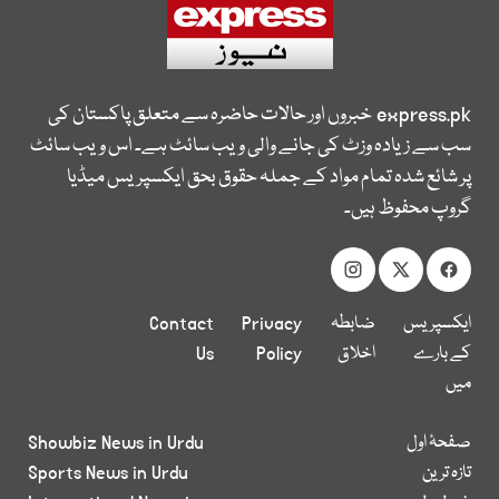
express.pk
خبروں اور حالات حاضرہ سے متعلق پاکستان کی
سب سے زیادہ وزٹ کی جانے والی ویب سائٹ ہے۔ اس ویب سائٹ
پر شائع شدہ تمام مواد کے جملہ حقوق بحق ایکسپریس میڈیا
گروپ محفوظ ہیں۔
ایکسپریس
ضابطہ
Privacy
Contact
کے بارے
اخلاق
Policy
Us
میں
صفحۂ اول
Showbiz News in Urdu
تازہ ترین
Sports News in Urdu