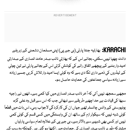
KARACHI:
بھارتیہ جنتا پارٹی (بی جے پی) اپنی مسلمان دشمنی کے زہریلے
دانت چھپا نہیں سکتی۔ بجائے اس کے کہ بھارتی نائب صدر حامد انصاری کے صدارتی
امید وار بننے کے پیچھے اتفاق رائے کی کوشش کرتی اس کے بجائے پارٹی نے تین چوٹی
کے لیڈروں کی ذمے داری لگا دی ہے کہ وہ کوئی ایسا امید وار تلاش کریں جسے زیادہ
سے زیادہ سیاسی جماعتوں کی حمایت حاصل ہو۔
مجھے سمجھ نہیں آتی کہ آخر نائب صدر انصاری میں کیا کمی ہے۔ انھوں نے راجیہ
سبھا کی قیادت بے حد اچھے طریقے سے نبھائی جب کہ اس سے قبل وہ علی گڑھ
یونیورسٹی کے وائس چانسلر تھے جہاں ان کی کارکردگی لاجواب رہی۔ اس بات میں قطعاً
کوئی شبہ نہیں کہ سیکولر ازم کے ساتھ ان کی وابستگی میں کسی قسم کی کوئی کمی
نہیں اور کسی بھی شبہے سے بالاتر ہے۔ بی جے پی کے علاوہ تمام سیاسی پارٹیاں
مشترکہ طور پر نائب صدر انصاری کی حمایت میں اکٹھا ہو گئی ہیں کیونکہ وہ سب کے