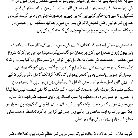
سے یہ اندازہ ہوتا ہے کہ صدارتی امیدوار وہی ہو گا جسے حکمران پارٹی قبول کرے
گی۔ پارلیمنٹ کے دونوں ایوان اور ریاستی قانون سازوں نے جن پر کہ الیکٹورل کالج
تشکیل پاتا ہے وہ یہ ظاہر کرتے ہیں کہ بی جے پی ہر صورت اپنی من مانی کرے گی۔ بی
جے پی نے جو تین رکنی کمیٹی قائم کی ہے اس میں راجناتھ سنگھ' ارون جیٹلی اور
وینکائیا نائڈو شامل ہیں جو وزیراعظم مودی کی کابینہ کے رکن ہیں۔
یہ کمیٹی صدارتی امیدوار کا انتخاب کرے گی جس سے صاف ظاہر ہوتا ہے کہ راشٹر
پتی بھون (ایوان صدر) میں کون براجمان ہو گا۔ اسپیکر سمیترا مہاجن جن کو کہ شروع
میں حکمران جماعت کی حمایت حاصل تھی کو اس دوڑ سے نکال دیا گیا ہے۔ ان کو نہ
تو ڈی ایم کے اور نہ ہی اے آئی اے ڈی ایم کے زیر غور لا رہے ہیں کیونکہ صدارتی
امیدوار کو جنوبی ریاستوں یعنی آندھرا پردیش' تلنگانہ' کرناٹک' تامل ناڈو اور کیرالا کے
لیے بھی قابل قبول ہونا چاہیے حتیٰ کہ ایل کے ایڈوانی بھی بی جے پی کے امیدوار بن
سکتے تھے مگر چونکہ بابری مسجد کے انہدام کے مقدمے کا ابھی فیصلہ نہیں ہوا لہٰذا
بی جے پی کو کسی اور طرف دیکھنا پڑا ہے۔ ایڈوانی پر بابری مسجد کے انہدام کی سازش
میں ملوث ہونے کا الزام ہے۔ وقت گزرنے کے ساتھ ساتھ ایڈوانی کا کھردرا پن ہموار ہو
چکا ہے اور اب وہ ایسا شخص بن چکے ہیں جس نے کراچی جا کر قائداعظم محمد علی
جناح کے مزار پر پھولوں کی چادر چڑھائی۔
اگر ہم ماضی کے حالات کا جائزہ لیں تو صدر اور وزرائے اعظم کے مابین اختلافات کے