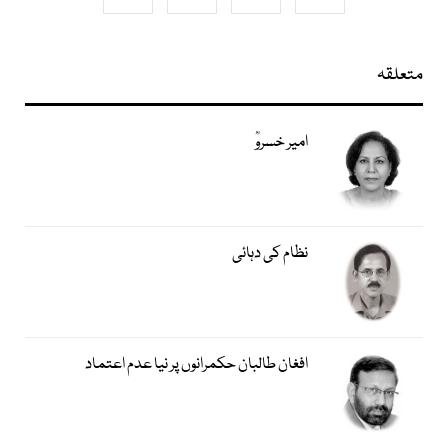
متعلقہ
امیر خسروؒ
نظام کی دہائی
افغان طالبان حکمرانوں پر نیا عدم اعتماد