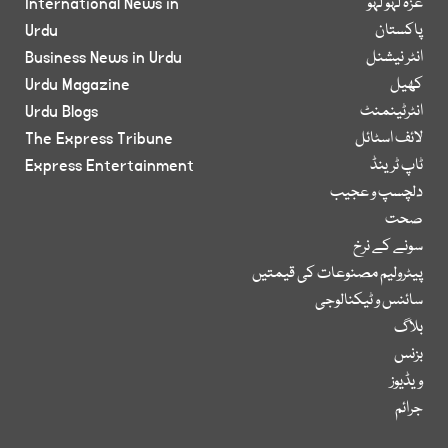
غزہ لہو لہو
International News in
پاکستان
Urdu
انٹر نیشنل
Business News in Urdu
کھیل
Urdu Magazine
انٹرٹینمنٹ
Urdu Blogs
لائف اسٹائل
The Express Tribune
ٹاپ ٹرینڈ
Express Entertainment
دلچسپ و عجیب
صحت
سونے کے نرخ
پیٹرولیم مصنوعات کی قیمتیں
سائنس و ٹیکنالوجی
بلاگ
بزنس
ویڈیوز
جرائم