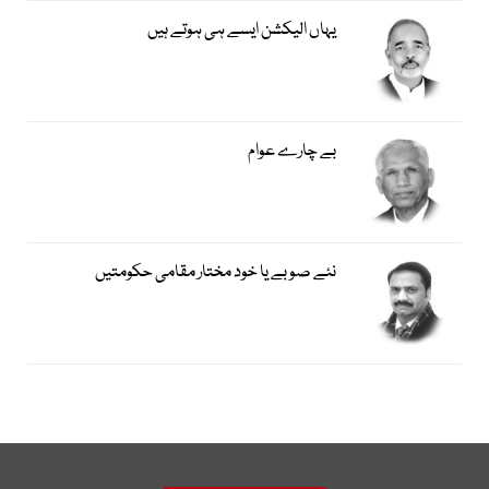
یہاں الیکشن ایسے ہی ہوتے ہیں
بے چارے عوام
نئے صوبے یا خود مختار مقامی حکومتیں