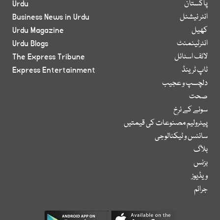
پاکستان
Urdu
انٹر نیشنل
Business News in Urdu
کھیل
Urdu Magazine
انٹرٹینمنٹ
Urdu Blogs
لائف اسٹائل
The Express Tribune
ٹاپ ٹرینڈ
Express Entertainment
دلچسپ و عجیب
صحت
سونے کے نرخ
پیٹرولیم مصنوعات کی قیمتیں
سائنس و ٹیکنالوجی
بلاگ
بزنس
ویڈیوز
جرائم