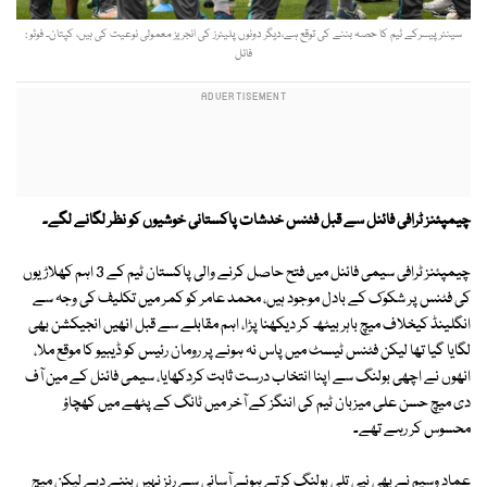
سینئرپیسرکے ٹیم کا حصہ بننے کی توقع ہے،دیگر دونوں پلیئرز کی انجریز معمولی نوعیت کی ہیں، کپتان۔ فوٹو :
فائل
چیمپئنز ٹرافی فائنل سے قبل فٹنس خدشات پاکستانی خوشیوں کو نظر لگانے لگے۔
چیمپئنز ٹرافی سیمی فائنل میں فتح حاصل کرنے والی پاکستان ٹیم کے 3 اہم کھلاڑیوں
کی فٹنس پر شکوک کے بادل موجود ہیں، محمد عامر کو کمر میں تکلیف کی وجہ سے
انگلینڈ کیخلاف میچ باہر بیٹھ کر دیکھنا پڑا، اہم مقابلے سے قبل انھیں انجیکشن بھی
لگایا گیا تھا لیکن فٹنس ٹیسٹ میں پاس نہ ہونے پر رومان رئیس کو ڈیبیو کا موقع ملا،
انھوں نے اچھی بولنگ سے اپنا انتخاب درست ثابت کردکھایا، سیمی فائنل کے مین آف
دی میچ حسن علی میزبان ٹیم کی اننگز کے آخر میں ٹانگ کے پٹھے میں کھچاؤ
محسوس کر رہے تھے۔
عماد وسیم نے بھی نپی تلی بولنگ کرتے ہوئے آسانی سے رنز نہیں بننے دیے لیکن میچ