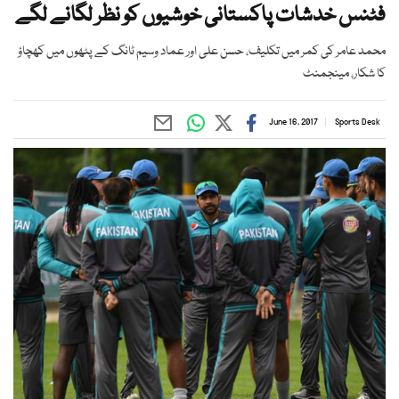
فٹنس خدشات پاکستانی خوشیوں کو نظر لگانے لگے
محمد عامر کی کمر میں تکلیف، حسن علی اور عماد وسیم ٹانگ کے پٹھوں میں کھچاؤ
کا شکار، مینجمنٹ
June 16, 2017
Sports Desk