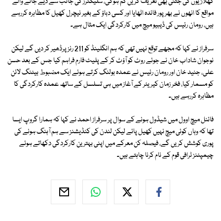
کھلاڑیوں کی جتنی بھی تعریف کریں کم ہوگی، سلیکٹرز کی جانب سے دیے جانے والے
مواقع کا انھوں نے بھرپور فائدہ اٹھایا اور کسی دباؤ کے بغیر نیچرل کھیل کا مظاہرہ کررہے
ہیں، رومان رئیس کی ڈیبیو میچ میں کارکردگی ایک مثال ہے۔
سرفراز نے کہا کہ مجھے توقع نہیں تھی کہ ہم انگلینڈ کو 211 رنز پرڈھیر کر دیں گے لیکن
نوجوان شاداب خان نے جوئے روٹ کو آؤٹ کر کے پلیٹ فارم فراہم کیا جس کے بعد حسن
علی، جنید خان اور رومان رئیس نے عمدہ بولنگ کرتے ہوئے ایک مضبوط بیٹنگ لائن
کو مسمار کیا، فخر زمان کیریئر کے آغاز میں ہی تسلسل کے ساتھ عمدہ کارکردگی کا
مظاہرہ کررہے ہیں۔
فائنل میچ اوول میں شیڈول ہونے کے سوال پر سرفراز احمد نے کہا کہ ہمارا گروپ ایسا
تھا کہ وہاں کوئی میچ نہیں کھیل پائے لیکن لندن کی کنڈیشنز سے ہم آہنگ ہونے کی
پوری کوشش کریں گے، فیصلہ کن معرکے میں اپنی بہترین کارکردگی دکھاتے ہوئے
چیمپئنز ٹرافی قوم کے نام کرنا چاہتے ہیں۔