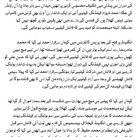
کے دوران ہی پنڈلی میں تکلیف محسوس کرنے پر انھیں میدان سے باہر جانا پڑا،آل راؤنڈر
کی جگہ احمد شہزاد فیلڈنگ کیلیے آئے اور ایک شاندار رن آؤٹ بھی کرنے میں کامیاب
ہوئے، تینوں کھلاڑیوں کی فٹنس کے بارے میں ابھی یقینی طور پر کچھ نہیں کہا
جاسکتا، البتہ مینجمنٹ کو امید ہے کہ فائنل کیلیے دستیاب ہوجائیں گے۔
انگلینڈ پر فتح کے بعد پریس کانفرنس میں کپتان سرفراز احمد نے کہا کہ محمد
عامرہمارے اسٹرائیک بولر ہیں،ان کی کمر میں تھوڑا مسئلہ تھا، اس لیے میچ نہیں
کھیل سکے، پوری امید ہے کہ فائنل کیلیے فٹ ہوں گے۔ انھوں نے کہا کہ حسن علی کو
کوئی بڑی انجری نہیں، فیلڈنگ کے دوران تھوڑا مسئلہ ہوا تھا لیکن وہ بہت شاندار بولنگ
کر رہے ہیں اور فائنل میں شرکت کیلیے تیار ہونگے،سرفراز احمد نے کہا کہ پہلا سیمی
فائنل کھیلنے کی وجہ سے آرام کیلیے ایک دن زیادہ مل گیا، اس کا بھی فائدہ ہوگا اور
کھلاڑی فیصلہ کن معرکے کیلیے فٹ اور تازہ دم ہو جائیں گے۔
کپتان نے کہا کہ پہلے ہی میچ میں بھارت سے شکست کے بعد ہمارا مورال گر گیا تھا
لیکن ٹیم مینجمنٹ نے حوصلے بلند رکھے، کھلاڑیوں نے چیلنج قبول کرتے ہوئے
سخت محنت کا عزم دہرایا، نتیجہ سب کے سامنے ہے، ہم بولنگ اور فیلڈنگ بہت
اچھی کر رہے ہیں، انگلینڈ کیخلاف بیٹسمینوں کی فارم بھی لوٹ آئی، فائنل سے قبل
اظہرعلی،بابراعظم اور محمد حفیظ کا رنز بنانا بڑا خوش آئند ہے،انھوں نے کہا کہ نوجوان