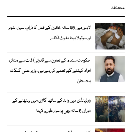
متعلقہ
لاہور میں 40 سالہ خاتون کے قتل کا ڈراپ سین، شوہر
اور سوتیلا بیٹا ملوث نکلے
حکومت سندھ کے تعاون سے قدرتی آفات سے متاثرہ
افراد کیلئے گھر تعمیر کر رہے ہیں، وزیراعلیٰ گلگت
بلتستان
راولپنڈی میں والد کے ساتھ گاڑی میں بیٹھنے کے
دوران 6 سالہ بچی پراسرار طور پر لاپتا