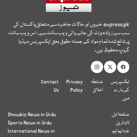
express.pk
خبروں اور حالات حاضرہ سے متعلق پاکستان کی
سب سے زیادہ وزٹ کی جانے والی ویب سائٹ ہے۔ اس ویب سائٹ
پر شائع شدہ تمام مواد کے جملہ حقوق بحق ایکسپریس میڈیا
گروپ محفوظ ہیں۔
ایکسپریس
ضابطہ
Privacy
Contact
کے بارے
اخلاق
Policy
Us
میں
صفحۂ اول
Showbiz News in Urdu
تازہ ترین
Sports News in Urdu
غزہ لہو لہو
International News in