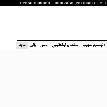
EXPRESS TRIBUNE
URDU E-PAPER
ENGLISH E-PAPER
SINDHI E-PAPER
L
دلچسپ و عجیب
سائنس و ٹیکنالوجی
بزنس
رائے
مزید