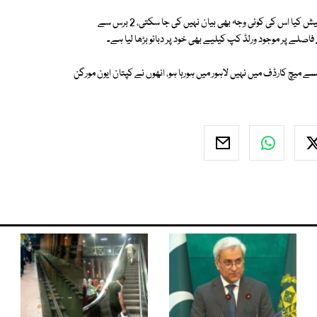
'دی سن' کے کرکٹ رائٹر جان ایتھرج نے لکھا کہ انگلینڈ نے جس قسم کا کھیل پیش کیا اس کی کوئی وجہ بھی بیان نہیں کی جا سکتی، 2 برس سے
 میچ کارڈف میں نہیں لاہور میں ہورہا ہو، انھوں نے کپتان ایون مورگن