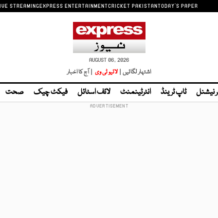
IVE STREAMING
EXPRESS ENTERTAINMENT
CRICKET PAKISTAN
TODAY'S PAPER
AUGUST 06, 2026
اشتہار لگائیں |
لائیو ٹی وی
| آج کا اخبار
ر نیشنل
ٹاپ ٹرینڈ
انٹرٹینمنٹ
لائف اسٹائل
فیکٹ چیک
صحت