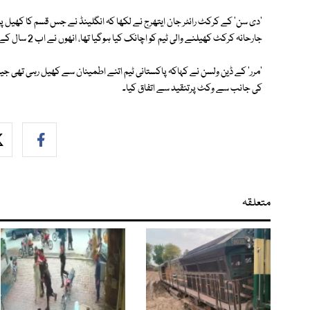
جارحانہ کرکٹ کھیلنے والی ٹیم کو اچانک کیا ہوگیا تھا، انھوں نے اب 2 سال کے فاصلے پر موجود ورلڈ کپ کیلیے بھی خود پر دبائو بڑھا لیا ہے۔
'مرر' کے ڈین ولسن نے کہاکہ پاکستانی ٹیم اتنے اطمینان سے کھیل رہی تھی جیسے
کی جانب سے وکٹ پرتنقید سے اتفاق کیا۔
متعلقہ