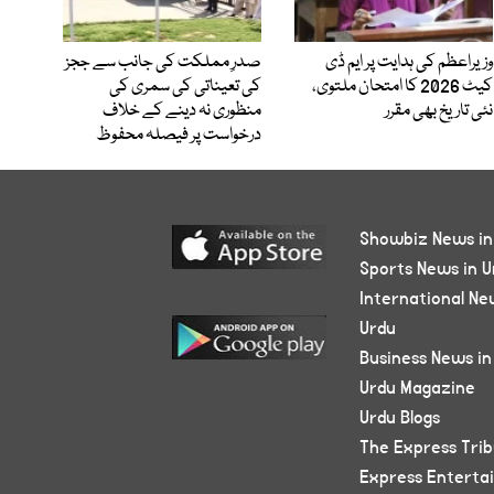
وزیراعظم کی ہدایت پر ایم ڈی
صدرِ مملکت کی جانب سے ججز
کیٹ 2026 کا امتحان ملتوی،
کی تعیناتی کی سمری کی
نئی تاریخ بھی مقرر
منظوری نہ دینے کے خلاف
درخواست پر فیصلہ محفوظ
Showbiz News in
Sports News in U
International Ne
Urdu
Business News in
Urdu Magazine
Urdu Blogs
The Express Tri
Express Enterta