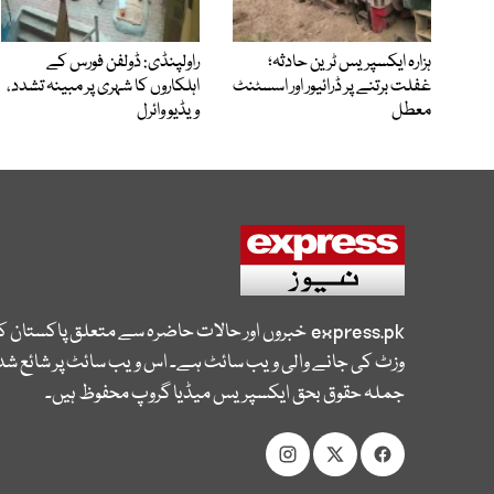
ہزارہ ایکسپریس ٹرین حادثہ؛
راولپنڈی: ڈولفن فورس کے
غفلت برتنے پر ڈرائیور اور اسسٹنٹ
اہلکاروں کا شہری پر مبینہ تشدد،
معطل
ویڈیو وائرل
express.pk
خبروں اور حالات حاضرہ سے متعلق پاکستان 
وزٹ کی جانے والی ویب سائٹ ہے۔ اس ویب سائٹ پر شائع شدہ
جملہ حقوق بحق ایکسپریس میڈیا گروپ محفوظ ہیں۔