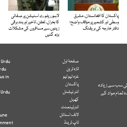
پاکستان کا افغانستان، مشرق
لاہور ریلوے اسٹیشن پر صفائی
وسطیٰ اور کشمیر پر مؤقف واضح؛
کا بحران، تعفن، تاخیر اور بند برقی
دفتر خارجہ کی بریفنگ
زینوں سے مسافروں کی مشکلات
بڑھ گئیں
صفحۂ اول
 Urdu
تازہ ترین
rdu
غزہ لہو لہو
ws in
پاکستان
کی سب سے زیادہ
انٹر نیشنل
 Urdu
 تمام مواد کے
کھیل
انٹرٹینمنٹ
لائف اسٹائل
bune
ٹاپ ٹرینڈ
inment