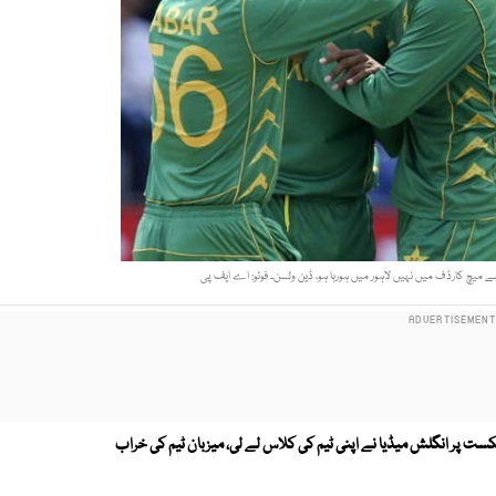
 میچ کارڈف میں نہیں لاہور میں ہورہا ہو، ڈین ولسن۔ فوٹو: اے ایف پی
ست پر انگلش میڈیا نے اپنی ٹیم کی کلاس لے لی، میزبان ٹیم کی خراب