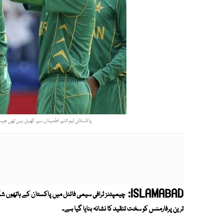
پاکستانی ٹیم اتنے اطمینان سے کھیل رہی تھی جیسے
ISLAMABAD:
چیمپئنز ٹرافی سیمی فائنل میں پاکستان کے ہاتھوں شک
ترین پرفارمنس کو سخت تنقید کا نشانہ بنایا گیا ہے۔