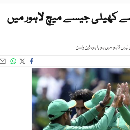
سے کھیلی جیسے میچ لاہور میں
یں لاہور میں ہورہا ہو، ڈین ولسن