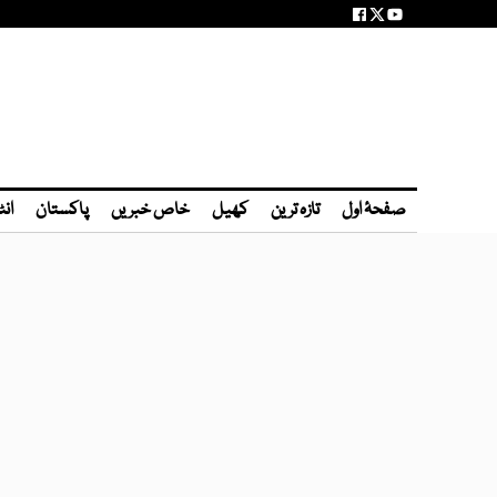
صفحۂ اول
تازہ ترین
کھیل
خاص خبریں
پاکستان
انٹ