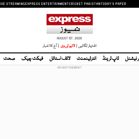
IVE STREAMING
EXPRESS ENTERTAINMENT
CRICKET PAKISTAN
TODAY'S PAPER
AUGUST 07, 2026
اشتہار لگائیں |
لائیو ٹی وی
| آج کا اخبار
ر نیشنل
ٹاپ ٹرینڈ
انٹرٹینمنٹ
لائف اسٹائل
فیکٹ چیک
صحت