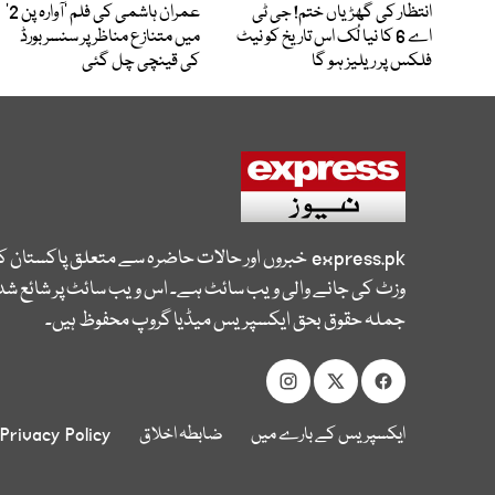
انتظار کی گھڑیاں ختم! جی ٹی
عمران ہاشمی کی فلم ’آوارہ پن 2‘
اے 6 کا نیا لُک اس تاریخ کو نیٹ
میں متنازع مناظر پر سنسر بورڈ
فلکس پر ریلیز ہو گا
کی قینچی چل گئی
express.pk
خبروں اور حالات حاضرہ سے متعلق پاکستان 
وزٹ کی جانے والی ویب سائٹ ہے۔ اس ویب سائٹ پر شائع شدہ
جملہ حقوق بحق ایکسپریس میڈیا گروپ محفوظ ہیں۔
ایکسپریس کے بارے میں
ضابطہ اخلاق
Privacy Policy