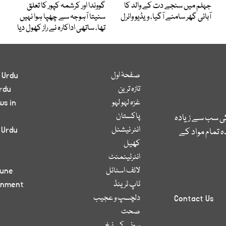
جہلم میں سنجے دت کے والد کا
گووندا اور کرشمہ کپور کا تعلق
آبائی گھر سامنے آگیا، ویڈیو وائرل
سنیتا آہوجہ سے چھپا ہوا نہیں
تھا، ساتھی اداکارہ نے راز کھول دیا
صفحۂ اول
 Urdu
تازہ ترین
rdu
غزہ لہو لہو
ws in
پاکستان
کی سب سے زیادہ
انٹر نیشنل
 Urdu
 تمام مواد کے
کھیل
انٹرٹینمنٹ
لائف اسٹائل
bune
ٹاپ ٹرینڈ
inment
دلچسپ و عجیب
Contact Us
صحت
سونے کے نرخ