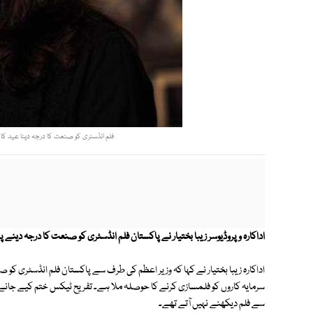
فلم انڈسٹری کو صنعت کا درجہ دینا عید کا ت
اداکارہ و پروڈیوسر زیبا بختیار نے پاکستان فلم انڈسٹری کو صنعت کا درجہ دینے 
اداکارہ زیبا بختیار نے کہا کہ وزیر اعظم کی طرف سے پاکستان فلم انڈسٹری کو 
سرمایہ کاروں کو فلمسازی کرنے کا حوصلہ ملا ہے۔ تفریح ٹیکس ختم کیے جانے 
سے فلم دیکھنے نہیں آتے تھے۔