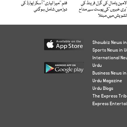
لامین یامال کی گرل فرینڈ کی
فلم ’’میرا لیاری‘‘ آسکر ایوارڈ کی
’بری خبروں‘کی پوسٹ سے مداح
دوڑ میں شامل ہوگئی
تشویش میں مبتلا
Showbiz News in
Sports News in U
International Ne
Urdu
Business News in
Urdu Magazine
Urdu Blogs
The Express Tri
Express Enterta