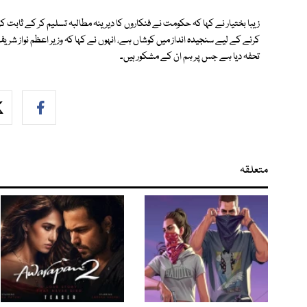
زیبا بختیار نے کہا کہ حکومت نے فنکاروں کا دیرینہ مطالبہ تسلیم کر کے ثابت
کرنے کے لیے سنجیدہ انداز میں کوشاں ہے، انہوں نے کہا کہ وزیر اعظم نواز شری
تحفہ دیا ہے جس پر ہم ان کے مشکور ہیں۔
متعلقہ