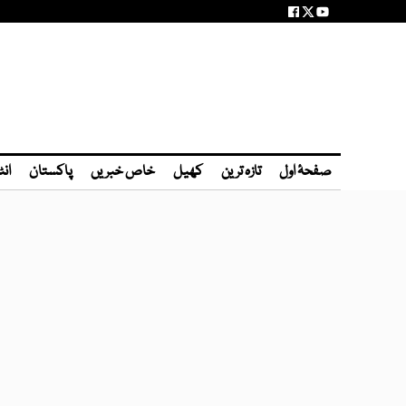
صفحۂ اول
تازہ ترین
کھیل
خاص خبریں
پاکستان
انٹ