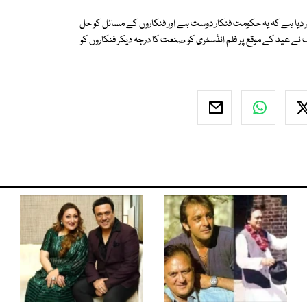
 کر دیا ہے کہ یہ حکومت فنکار دوست ہے اور فنکاروں کے مسائل کو حل
ف نے عید کے موقع پر فلم انڈسٹری کو صنعت کا درجہ دیکر فنکاروں کو