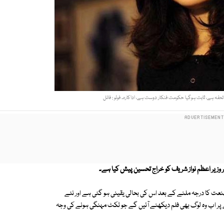
حفہ ہے، ثابت ہوگیا حکومت فنکار دوست ہے، اداکارہ۔ فوٹو : فائل
پر وزیر اعظم نواز شریف کو خراج تحسین پیش کیا ہے۔
صنعت کا درجہ ملنے کے بعد اس کی بحالی یقینی ہو گئی ہے اور نئے
پر اب وہ لوگ بھی فلم دیکھنے آئیں گے جو ٹکٹ مہنگی ہونے کی وجہ