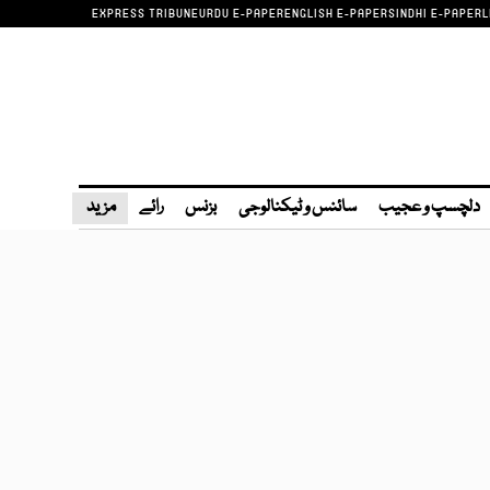
EXPRESS TRIBUNE
URDU E-PAPER
ENGLISH E-PAPER
SINDHI E-PAPER
L
دلچسپ و عجیب
سائنس و ٹیکنالوجی
بزنس
رائے
مزید