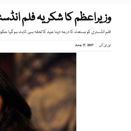
وزیراعظم کا شکریہ فلم انڈسٹ
فلم انڈسٹری کو صنعت کا درجہ دینا عید کا تحفہ ہے، ثابت ہوگیا حکو
این این آئی
June 17, 2017