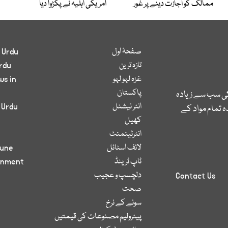
ممالک کو اجازت دینے پر غور
امریکی اہلیہ نے پکڑوا دیا
صفحۂ اول
 Urdu
تازہ ترین
rdu
غزہ لہو لہو
ws in
پاکستان
کی سب سے زیادہ
انٹر نیشنل
 Urdu
 تمام مواد کے
کھیل
انٹرٹینمنٹ
لائف اسٹائل
bune
ٹاپ ٹرینڈ
inment
دلچسپ و عجیب
Contact Us
صحت
سونے کے نرخ
پیٹرولیم مصنوعات کی قیمتیں