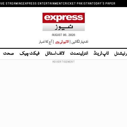
IVE STREAMING
EXPRESS ENTERTAINMENT
CRICKET PAKISTAN
TODAY'S PAPER
AUGUST 06, 2026
اشتہار لگائیں |
لائیو ٹی وی
| آج کا اخبار
ر نیشنل
ٹاپ ٹرینڈ
انٹرٹینمنٹ
لائف اسٹائل
فیکٹ چیک
صحت