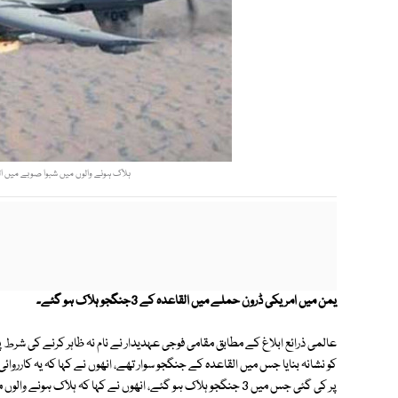
ہلاک ہونے والوں میں شبوا صوبے میں القا
یمن میں امریکی ڈرون حملے میں القاعدہ کے 3جنگجو ہلاک ہو گئے۔
عالمی ذرائع ابلاغ کے مطابق مقامی فوجی عہدیدار نے نام نہ ظاہر کرنے کی شرط پ
کو نشانہ بنایا جس میں القاعدہ کے جنگجو سوار تھے، انھوں نے کہا کہ یہ کارر
پر کی گئی جس میں 3 جنگجو ہلاک ہو گئے، انھوں نے کہا کہ ہلاک ہونے والوں میں شبوا صوبے میں القاعدہ کے رہنما کا بھائی شامل ہے۔