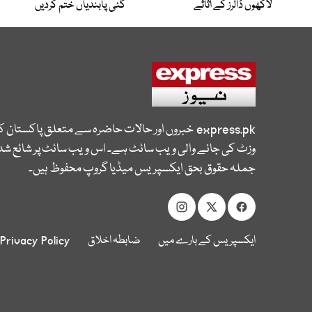
لاکھوں ڈالرز کے اثاثے
گئی پابندیاں ختم کردیں
express.pk
خبروں اور حالات حاضرہ سے متعلق پاکستان 
وزٹ کی جانے والی ویب سائٹ ہے۔ اس ویب سائٹ پر شائع شدہ
جملہ حقوق بحق ایکسپریس میڈیا گروپ محفوظ ہیں۔
ایکسپریس کے بارے میں
ضابطہ اخلاق
Privacy Policy