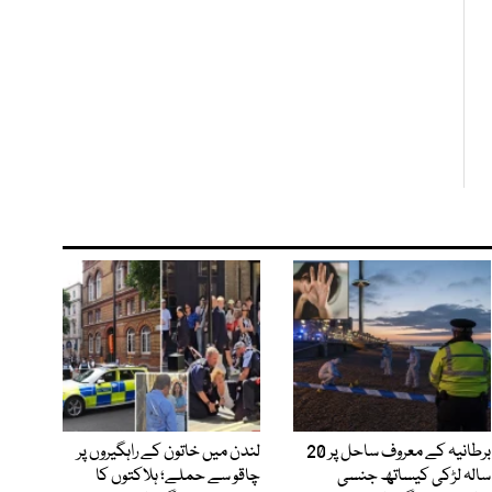
برطانیہ کے معروف ساحل پر 20
لندن میں خاتون کے راہگیروں پر
سالہ لڑکی کیساتھ جنسی
چاقو سے حملے؛ ہلاکتوں کا