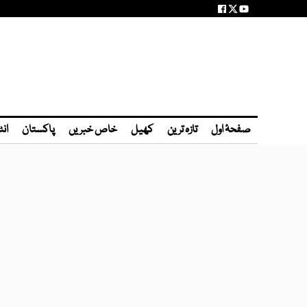
صفحۂ اول
تازہ ترین
کھیل
خاص خبریں
پاکستان
انٹ