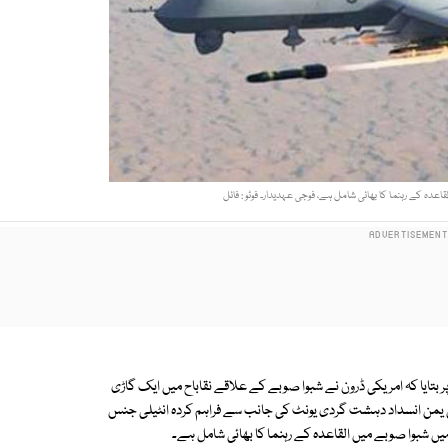
عدہ کے رہنما کا بھائی شامل ہے، فوجی عہدیدار۔ فوٹو : فائل
ر بتایا کہ امریکی ڈرون نے شبوا صوبے کے علاقے نقاباح میں ایک گاڑی
وائی یمن انسداد دہشت گردی یونٹ کی جانب سے فراہم کردہ انٹیلی جنس