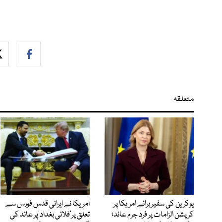
متعلقہ
یوکرین کی سفیر برائے امریکا پر
امریکا نے ایرانی قدس فورس سے
کرپشن الزامات پر فرد جرم عائد؛
تعلق پر’فلائی بغداد‘پر عائد کی