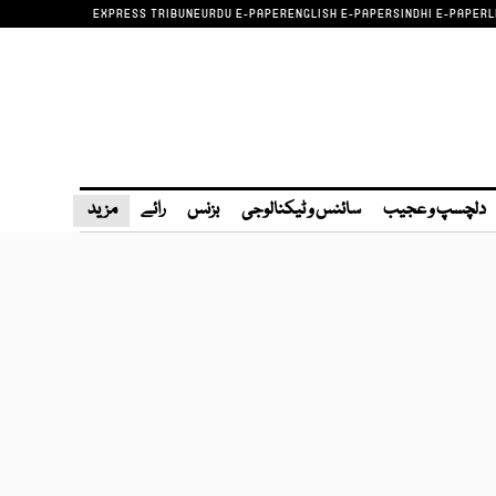
EXPRESS TRIBUNE
URDU E-PAPER
ENGLISH E-PAPER
SINDHI E-PAPER
L
دلچسپ و عجیب
سائنس و ٹیکنالوجی
بزنس
رائے
مزید