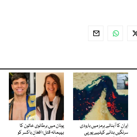
ایران کا آبنائے ہرمز میں بارودی
یونان میں برطانوی خاتون کا
سرنگیں ہٹانے کیلیے یورپی
بہیمانہ قتل؛ افغان باکسر کو