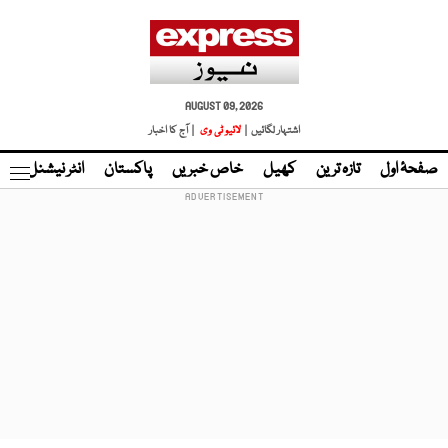
AUGUST 09, 2026
اشتہار لگائیں |
لائیو ٹی وی
| آج کا اخبار
صفحۂ اول
تازہ ترین
کھیل
خاص خبریں
پاکستان
انٹر نیشنل
ٹا