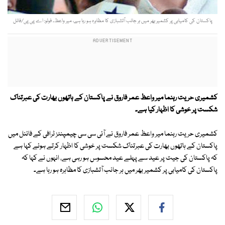
پاکستان کی کامیابی پر کشمیر بھر میں ہر جانب آتشبازی کا مظاہرہ ہو رہا ہے، میر واعظ۔ فوٹو: اے پی پی/فائل
کشمیری حریت رہنما میر واعظ عمر فاروق نے پاکستان کے ہاتھوں بھارت کی عبرتناک
شکست پر خوشی کا اظہار کیا ہے۔
کشمیری حریت رہنما میر واعظ عمر فاروق نے آئی سی سی چیمپنئز ٹرافی کے فائنل میں
پاکستان کے ہاتھوں بھارت کی عبرتناک شکست پر خوشی کا اظہار کرتے ہوئے کہا ہے
کہ پاکستان کی جیت پر عید سے پہلے عید محسوس ہو رہی ہے، انہوں نے کہا کہ
پاکستان کی کامیابی پر کشمیر بھر میں ہر جانب آتشبازی کا مظاہرہ ہو رہا ہے۔