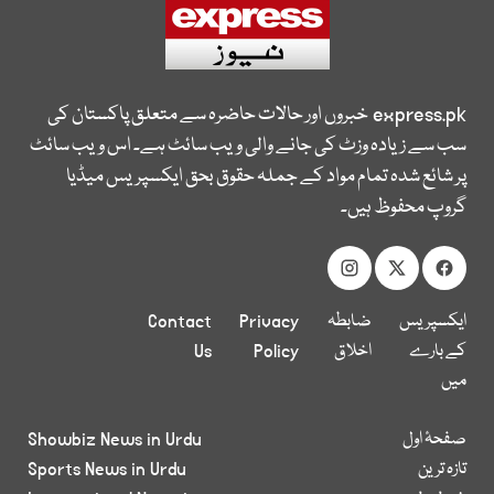
express.pk
خبروں اور حالات حاضرہ سے متعلق پاکستان کی
سب سے زیادہ وزٹ کی جانے والی ویب سائٹ ہے۔ اس ویب سائٹ
پر شائع شدہ تمام مواد کے جملہ حقوق بحق ایکسپریس میڈیا
گروپ محفوظ ہیں۔
ایکسپریس
ضابطہ
Privacy
Contact
کے بارے
اخلاق
Policy
Us
میں
صفحۂ اول
Showbiz News in Urdu
تازہ ترین
Sports News in Urdu