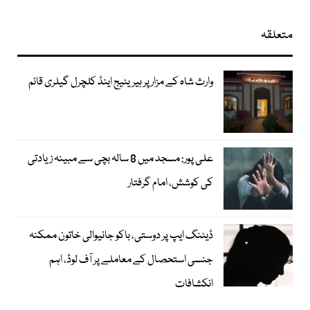
متعلقہ
وارث شاہ کے مزار پر ہیریٹیج اینڈ کلچرل گیلری قائم
علی پور: مسجد میں 8 سالہ بچی سے مبینہ زیادتی
کی کوشش، امام گرفتار
ڈیٹنگ ایپ پر دوستی، باکو جانیوالی خاتون ممکنہ
جنسی استحصال کے معاملے پر آف لوڈ، اہم
انکشافات