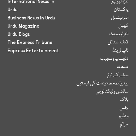
غزہ لہو لہو
International News in
پاکستان
Urdu
انٹر نیشنل
Business News in Urdu
کھیل
Urdu Magazine
انٹرٹینمنٹ
Urdu Blogs
لائف اسٹائل
The Express Tribune
ٹاپ ٹرینڈ
Express Entertainment
دلچسپ و عجیب
صحت
سونے کے نرخ
پیٹرولیم مصنوعات کی قیمتیں
سائنس و ٹیکنالوجی
بلاگ
بزنس
ویڈیوز
جرائم