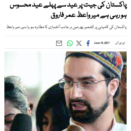
پاکستان کی جیت پر عید سے پہلے عید محسوس
ہو رہی ہے میر واعظ عمر فاروق
پاکستان کی کامیابی پر کشمیر بھر میں ہر جانب آتشبازی کا مظاہرہ ہو رہا ہے، میر واعظ
این این آئی
June 19, 2017