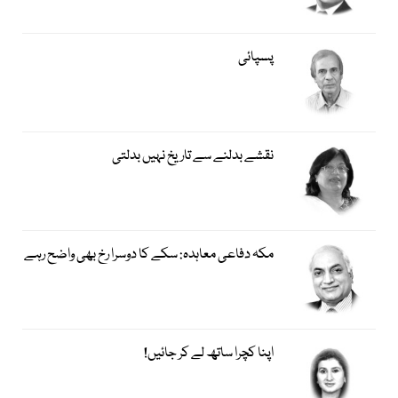
پسپائی
نقشے بدلنے سے تاریخ نہیں بدلتی
مکہ دفاعی معاہدہ: سکے کا دوسرا رخ بھی واضح رہے
اپنا کچرا ساتھ لے کر جائیں!