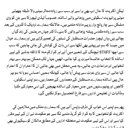
لیکن اکثریت کا حال اب بھی برا ہے اور سب سے زیادہ متاثر ہونے والا طبقہ چھوٹے
موٹے پرائیویٹ اسکولوں میں پڑھانے والے اساتذہ، خصوصاً لیڈی ٹیچرزکا ہے جن کو بڑی
مشکل سے چار پانچ ہزار روپے ماہانہ ملتے ہیں۔ حالانکہ ہمارے نزدیک ڈاکٹروں کے بعد
سب سے زیادہ مقدس پیشہ پڑھانے والوں کا ہے۔ ڈاکٹر جہاں مریضوں کی زندگیاں
بچاتے ہیں وہاں ٹیچرز حضرات مستقبل کی نسلوں کی تعمیرکرتے ہیں اور ہمارے خیال
میں جیسا کہ ہم نے پہلے بھی لکھا ہے اس بات کی کوشش کی جانی چاہئیں کہ سب
سے اچھا STUFF ٹیچنگ کے شعبے میں آئے اور کم ازکم منہ کا ذائقہ بدلنے کے لیے
اساتذہ کا انتخاب خالصتاً میرٹ پر کیا جائے۔ انھیں جہاں تک ممکن ہو بہتر سے بہتر
تنخواہیں اور مراعات دی جائیں۔ وہ جس محفل میں بھی جائیں ان کا احترام ان کا احترام
کیا جائے، ان سے بڑی عزت سے پیش آیا جائے۔ کیونکہ ہمیں احساس ہو یا نہ ہو بہر
حال یہی اساتذہ ہمارے مستقبل کے معماروں کے معمار ہیں۔ ہم اپنے اسکولوں،
کالجوں اور یونیورسٹیوں میں جس معیار کے اساتذہ بھیجیں گے اسی معیارکے طلبا
وطالبات ان تعلیمی اداروں سے فارغ التحصیل ہوکر نکلیں گے۔
پھر ہم اپنے اس خواب کی طرف واپس آتے ہیں کہ ہمارے ملک میں ملازمین کی
اکثریت کو تنخواہوں کا وہ کم از کم گریڈ ملنے لگا ہے جو حکومت نے ان کے لیے مقرر
کیا ہے اور اس کے لیے حکومت نے متعلقہ اداروں کے مطابق مالکان کو سیکیورٹی بھی
فراہم کرنا شروع کردی ہے۔