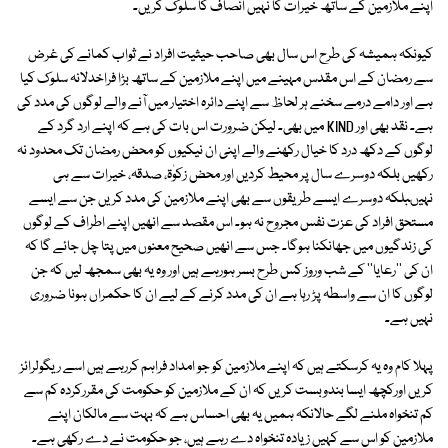
اپنے ملازمین کے ساتھ خیرات کا نہیں انصاف کا سلوک کریں۔
کیونکہ ہمیشہ کی طرح اس سال بھی صاحب حیثیت افراد نے ثواب کمانے کی غرض
سے رمضان کے اس مقدس مہینے میں اپنے ملازمین کے ساتھ بڑا فراخدلانہ سلوک کیا
ہے اور دامے درمے سخنے ہر لحاظ سے اپنے دائرہ اختیار میں آنے والے لوگوں کی مدد کی
ہے۔ نقد بھی اور KIND میں بھی۔ لیکن ضرورت اس بات کی ہے کہ اپنے ارد گرد کے
لوگوں کے دکھ درد کا خیال رکھنے والے اپنی ان نیکیوں کو محض رمضان تک محدود نہ
رکھیں بلکہ دوسرے سال پر محیط کردیں اور محض زکوٰۃ، صدقہ، خیرات سے ہی
نہیںبلکہ دوسرے ایسے طریقوں سے بھی اپنے ملازمین کی مدد کریں جن سے ایسے
مستحق افراد کی عزت نفس مجروح نہ ہو۔ اس مقصد سے انھیں اپنے اطراف کے لوگوں
کی زندگیوں میں جھانکنا ہوگا۔ جس سے انھیں صحیح معنوں میں پتا چل جائے گا کہ
ان کی ''رعایا'' کے شب وروز کس طرح بسر ہورہے ہیں اور وہ یہ بھی سمجھ لیں کہ جن
لوگوں کا ان سے واسطہ پڑ رہا ہے ان کی مدد کرنے کے لیے ان کا حکمراں ہونا ضروری
نہیں ہے۔
پہلا کام وہ یہ کرسکتے ہیں کہ اپنے ملازمین کو جو امداد فراہم کررہے ہیں اسے ریگولرائز
کریں اورکچھ ایسا بندوبست کریں کہ ان کے ملازمین کو حکومت کی مقررکردہ کم سے
کم تنخواہ ملنے لگے حالانکہ ہمیں یہ بھی احساس ہے کہ بہت سے مالکان اپنے
ملازمین کو اس سے کہیں زیادہ تنخواہ دے رہے ہیں، جو حکومت نے دے رکھی ہے۔