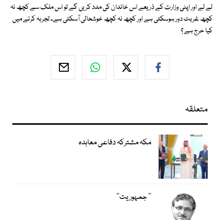
لے لے اور اپنی وزارت کے ذریعے اس خاندان کی مدد کریں گے تو اس ملک سے کچھ نہ
کچھ غربت دور ہوسکتی ہے اور کچھ نہ کچھ خوشحالی آسکتی ہے۔ تجربہ کرنے میں
کیا حرج ہے ؟
متعلقہ
مکہ مشترکہ دفاعی معاہدہ
’’ جمہوریت‘‘