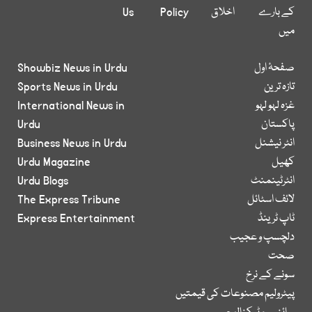
کے بارے
اخلاق
Policy
Us
میں
صفحۂ اول
Showbiz News in Urdu
تازہ ترین
Sports News in Urdu
غزہ لہو لہو
International News in
پاکستان
Urdu
انٹر نیشنل
Business News in Urdu
کھیل
Urdu Magazine
انٹرٹینمنٹ
Urdu Blogs
لائف اسٹائل
The Express Tribune
ٹاپ ٹرینڈ
Express Entertainment
دلچسپ و عجیب
صحت
سونے کے نرخ
پیٹرولیم مصنوعات کی قیمتیں