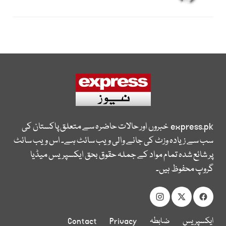
express.pk
خبروں اور حالات حاضرہ سے متعلق پاکستان کی
سب سے زیادہ وزٹ کی جانے والی ویب سائٹ ہے۔ اس ویب سائٹ
پر شائع شدہ تمام مواد کے جملہ حقوق بحق ایکسپریس میڈیا
گروپ محفوظ ہیں۔
ایکسپریس
ضابطہ
Privacy
Contact