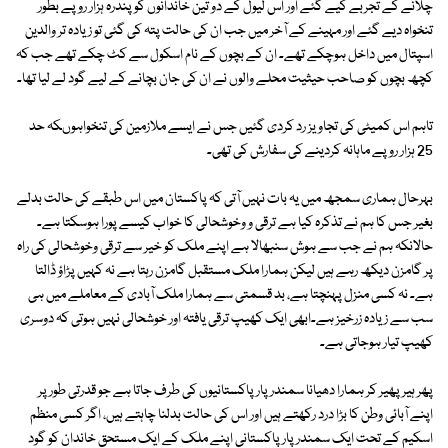
چلانے کے تجربے کیے گئے اور اس لیول کے دو تین خاندانوں کو پندرہ ہزار روپے بطور
تنخواہ دیے گئے اور مہینے کے آخر میں جب ان کی حالت پتہ کی گئی تو زیادہ تر والدین
اسپتال میں داخل ہوچکے تھے۔ ان کے بچوں کے نام اسکول سے کٹ چکے تھے جب کہ
کچھ بچوں کو صاحب حیثیت محلے والوں نے ان کی جان بچانے کے لیے گود لے لیا تھا۔
تاہم اس کمیٹی کی تجاویز رد کردی گئیں جس نے ایسے ملازمین کی تنخواہوںکہ حد
25 ہزار روپے ماہانہ کردینے کی سفارش کی تھی۔
بہرحال ہماری سمجھ میں یہ بات نہیں آتی کہ پاکستان میں اس طبقے کی حالت بدلے
بغیر جس کا ہم نے تذکرہ کیا ہے ترقی و وخوشحالی کا خواب کیسے پورا ہوسکتا ہے۔
حالانکہ ہم نے جب سے ہوش سنبھالا ہے اپنے ملک کو خیر سے ترقی وخوشحالی کی راہ
پر گامزن دیکھ رہے ہیں لیکن ہمارا ملک مستقبل گامزن رہتا ہے نہ کہیں پڑاؤ ڈالتا
ہے۔ نہ کسی منزل پہنچتا ہے، بد قسمتی سے ہمارا ملک آبادی کے معاملے میں ہی
سب سے زیادہ زرخیز ہے۔ابھی ایک کھیپ ترقی یافتہ اور خوشحالی نہیں ہوتی کہ دوسری
کھیپ تیار ہوجاتی ہے۔
پھر ہیر پھیر کر ہمارا دھیانا سمندر پار پاکستانیوں کی طرف جاتا ہے جو قدرتی طور پر
اپنے آبائی وطن کا بڑا درد رکھتے ہیں اور اس کی حالت بدلنا چاہتے ہیں، اگر کسی منظم
اسکیم کے تحت ایک سمندر پار پاکستانی اپنے ملک کے ایک مستحق خاندان کو گود