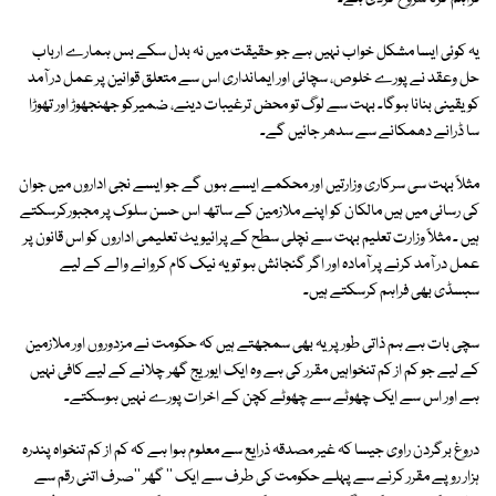
یہ کوئی ایسا مشکل خواب نہیں ہے جو حقیقت میں نہ بدل سکے بس ہمارے ارباب
حل وعقد نے پورے خلوص، سچائی اور ایمانداری اس سے متعلق قوانین پر عمل در آمد
کو یقینی بنانا ہوگا۔ بہت سے لوگ تو محض ترغیبات دینے، ضمیرکو جھنجھوڑ اور تھوڑا
سا ڈرانے دھمکانے سے سدھر جائیں گے۔
مثلاً بہت سی سرکاری وزارتیں اور محکمے ایسے ہوں گے جو ایسے نجی اداروں میں جوان
کی رسائی میں ہیں مالکان کو اپنے ملازمین کے ساتھ اس حسن سلوک پر مجبورکرسکتے
ہیں ۔ مثلاً وزارت تعلیم بہت سے نچلی سطح کے پرائیویٹ تعلیمی اداروں کو اس قانون پر
عمل در آمد کرنے پر آمادہ اور اگر گنجائش ہو تو یہ نیک کام کروانے والے کے لیے
سبسڈی بھی فراہم کرسکتے ہیں۔
سچی بات ہے ہم ذاتی طور پر یہ بھی سمجھتے ہیں کہ حکومت نے مزدوروں اور ملازمین
کے لیے جو کم از کم تنخواہیں مقرر کی ہے وہ ایک ایوریج گھر چلانے کے لیے کافی نہیں
ہے اور اس سے ایک چھوٹے سے چھوٹے کچن کے اخرات پورے نہیں ہوسکتے۔
دروغ برگردن راوی جیسا کہ غیر مصدقہ ذرایع سے معلوم ہوا ہے کہ کم از کم تنخواہ پندرہ
ہزار روپے مقرر کرنے سے پہلے حکومت کی طرف سے ایک '' گھر ''صرف اتنی رقم سے