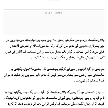
وفاقی حکومت اور صوبائی حکومتیں سچی بات ہے جب بھی موقع ملتا ہے مزدوروں اور
نجی وسرکاری ملازمین کی تنخواہوں کی کم از کم حد میں اضافہ اور نظرثانی کا اعلان
کرتی ہیں مگر اس اضافے پر کہاں تک عمل ہوتا ہے اور اس سلسلے کے قانون کی کہاں
تک پاسداری کی جاتی ہے یہ اپنی جگہ ایک بڑا سوالیہ نشان ہے۔
ہم اپنے ارد گرد ڈرائیوروں سے لے کرگھریلو عملے تک جتنے ملازمین دیکھتے ہیں،
بدقسمتی سے ان میں سے بیشتر اس سے کہیں کم تنخواہ لے رہے ہیں جو حکومت نے ان
کے لیے مقررکر رکھی ہے۔
اب یہ بات سننے میں آئی ہے کہ وفاقی حکومت کی طرف سے ایک ایسا ریگولیٹری ادارہ
قائم کیا جا رہا ہے، جو نچلے درجے کے ان بدقسمت ملازمین کی تنخواہوں کی مانیٹرنگ
کرے گا اور جہاں تک ممکن ہوسکے گا، لوگوں کو اس بات کی ترغیب دے گا کہ وہ