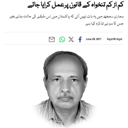
کم از کم تنخواہ کے قانون پرعمل کرایا جائے
ہماری سمجھ میں یہ بات نہیں آتی کہ پاکستان میں اس طبقے کی حالت بدلے بغیر
جس کا ہم نے تذکرہ کیا ہے
June 20, 2017
Sajid Ali Sajid