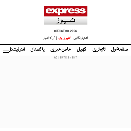
AUGUST 09, 2026
اشتہار لگائیں |
لائیو ٹی وی
| آج کا اخبار
صفحۂ اول
تازہ ترین
کھیل
خاص خبریں
پاکستان
انٹر نیشنل
ٹا