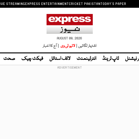
IVE STREAMING
EXPRESS ENTERTAINMENT
CRICKET PAKISTAN
TODAY'S PAPER
AUGUST 08, 2026
اشتہار لگائیں |
لائیو ٹی وی
| آج کا اخبار
ر نیشنل
ٹاپ ٹرینڈ
انٹرٹینمنٹ
لائف اسٹائل
فیکٹ چیک
صحت