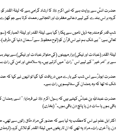
حضرت انسؓ سے روایت ہے کہ نبی اکرم ﷺ کا ارشاد گرامی ہے کہ لیلۃ القدر کو جب
گروہ ہر اس بندے کے لیے دعائے مغفرت اور التجائے رحمت کرتا ہے جو کھڑے ہوک
شبِ قدر کو مندرجہ ذیل ناموں سے پکارا گیا ہے، لیلۃ القدر اور لیلۃ المبارکہ (
تعالیٰ ہے: '' بے شک ہم نے اس قرآن کو (لوح محفوظ سے آسمان دنیا کی طرف) شبِ
لیلۃ القدر (عبادت اور نیکی) ہزار مہینوں (کی متواتر عبادت اور نیکی) سے بہت
سے ہر ''امر خیر'' کے لیے اس ''رات'' میں اْترتے ہیں۔ یہ سلامتی اور امن کی را
حضرت ابوذرؓ سے اس شب کے بارے میں دریافت کیا گیا تو انہوں نے کہا کہ حضر
شک نہ تھا کہ وہ رمضان کی ستائیسویں رات ہے۔
باقی ہوں یا سات دن یا پانچ دن باقی ہوں۔'' (بخاری)
دن، یا آخری رات۔ مراد یہ تھی کہ ان تاریخوں میں لیلۃ القدر کو تلاش کرو۔ (ترمذی