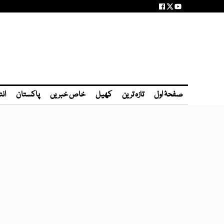
صفحۂ اول
تازہ ترین
کھیل
خاص خبریں
پاکستان
انٹ