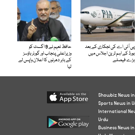
پی آئی اے کی نجکاری کے بعد
حافظ نعیم نے 9 اگست کو
بورڈ کے اہم ترین اجلاس میں
وزیراعلیٰ پنجاب اور گورنر ہاؤسز
بڑے فیصلے
کے باہر دھرنوں کا اعلان واپس لے
لیا
Showbiz News in
Sports News in U
International Ne
Urdu
Business News in