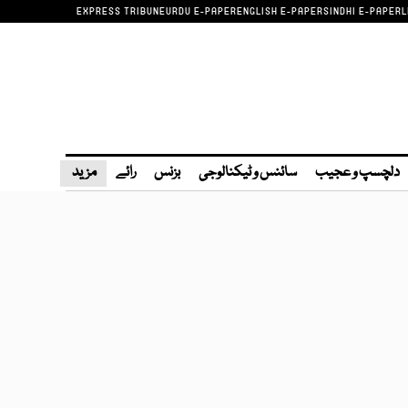
EXPRESS TRIBUNE
URDU E-PAPER
ENGLISH E-PAPER
SINDHI E-PAPER
L
دلچسپ و عجیب
سائنس و ٹیکنالوجی
بزنس
رائے
مزید