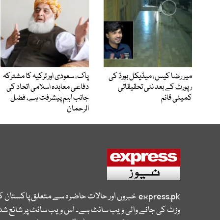
میر رضا کیس، میڈیکل بورڈ کی
پاک، سعودی اور ترکیہ کا مشترکہ
رپورٹ کے بعد نئی تحقیقاتی
دفاعی معاہدہ اسلامی اتحاد کی
کمیٹی قائم
جانب اہم پیشرفت ہے، فضل
الرحمان
express.pk
خبروں اور حالات حاضرہ سے متعلق پاکستان 
وزٹ کی جانے والی ویب سائٹ ہے۔ اس ویب سائٹ پر شائع شدہ