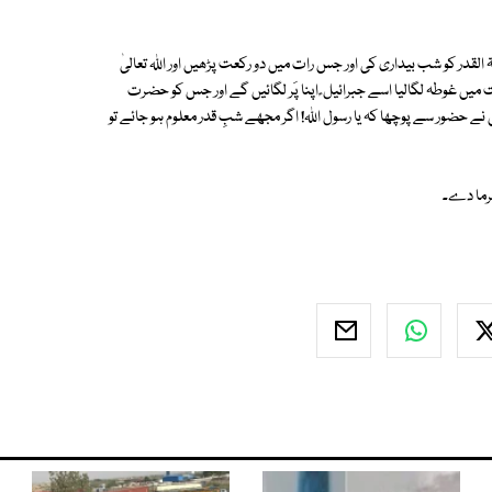
در کو شب بیداری کی اور جس رات میں دو رکعت پڑھیں اور اللہ تعالیٰ
میں غوطہ لگالیا اسے جبرائیل ؑ اپنا پَر لگائیں گے اور جس کو حضرت
 نے حضور سے پوچھا کہ یا رسول اللہ! اگر مجھے شبِ قدر معلوم ہو جائے تو
فرما دے۔