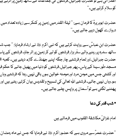
القدر آتی ہے تو حضرت جبرائیل ؑ فرشتوں کی جماعت کے ساتھ زمین پر اترتے ہیں ا
کو سلام کرتے ہیں۔''
حضرت ابوہریرہؓ کا فرمان ہے: '' لیلۃ القدر میں زمین پر کنکر سے زیادہ تعداد 
دروازے کھول دیے جاتے ہیں۔''
حضرت ابن عباسؓ سے روایت کرتے ہیں کہ نبی اکرم ﷺ نے ارشاد فرمایا: '' جب شبِ 
ساتھ سدرہ پر رہنے والے ستّر ہزار فرشتوں کو لے کر زمین پر اتر جاؤ۔ فرشتوں کے پ
حضرت جبرائیل ؑ اور تمام فرشتے چار جگہ اپنے جھنڈے گاڑھ دیتے ہیں۔ کعبہ
مسجد طور سینا کے پاس۔ پھر جبرائیل ؑ فرشتوں کو دنیا میں پھیل جانے کا حکم فر
اور کشتی جس میں مومن مرد اور مومنہ خواتین ہوں باقی نہیں رہتا کہ فرشتے وہاں ن
ہو، وہاں نہیں جاتے۔ فرشتے اللہ تعالیٰ کی تسبیح و تقدیس بیان کرتے رہتے ہی
پھٹنے لگتی ہے تو آسمان پر واپس چلے جاتے ہیں۔
٭ شب قدر کی دعا
امام غزالیؒ مکاشفۃ القلوب میں فرماتے ہیں
''حضرت عمرؓ سے مروی ہے کہ حضور اکرم ﷺ نے فرمایا کہ جس نے ماہ رمضان 