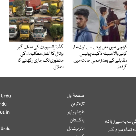
کراچی میں ماں بیٹے سے لوٹ مار
گڈز ٹرانسپورٹ کی ملک گیر
کرنے والا مبینہ ڈکیت پولیس
ہڑتال کا آغاز، مطالبات کی
مقابلے کے بعد زخمی حالت میں
منظوری تک جاری رکھنے کا
گرفتار
اعلان
صفحۂ اول
 Urdu
تازہ ترین
rdu
غزہ لہو لہو
ws in
پاکستان
کی سب سے زیادہ
انٹر نیشنل
 Urdu
 تمام مواد کے