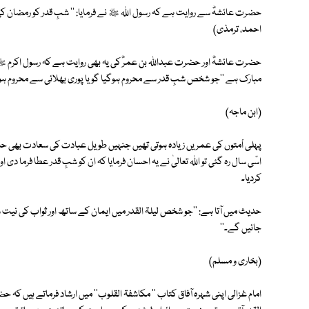
حضرت عائشہؓ سے روایت ہے کہ رسول اللہ ﷺ نے فرمایا: '' شبِ قدر کو رمضان کی
احمد، ترمذی)
حضرت عائشہؓ اور حضرت عبداللہ بن عمرؓ کی یہ بھی روایت ہے کہ رسول اکرم 
مبارک ہے ''جو شخص شبِ قدر سے محروم ہوگیا گویا پوری بھلائی سے محروم ہوگی
(ابن ماجہ)
پہلی اْمتوں کی عمریں زیادہ ہوتی تھیں جنہیں طویل عبادت کی سعادت بھی حاص
اسّی سال رہ گئی تو اللہ تعالیٰ نے یہ احسان فرمایا کہ ان کو شبِ قدر عطا فرما 
کردیا۔
حدیث میں آتا ہے: ''جو شخص لیلۃ القدر میں ایمان کے ساتھ اور ثواب کی نیت
جائیں گے۔''
(بخاری و مسلم)
امام غزالی اپنی شہرہ آفاق کتاب '' مکاشفۃ القلوب'' میں ارشاد فرماتے ہیں ک