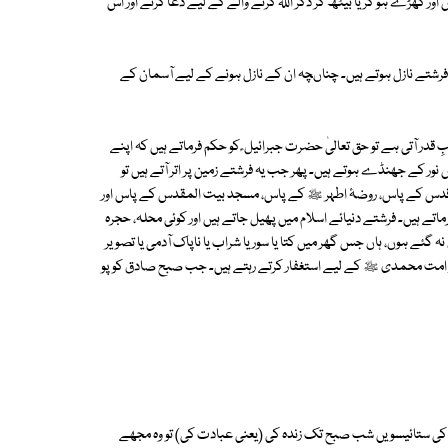
ور کھڑے ہو کر یا بیٹھ کر ذکر اللہ کرنے والے کے لیے دعا کرتے اور اس
میں فرشتے نازل ہوتے ہیں۔ چناںچہ ان کے نازل ہونے کے لیے آسمان کے
قدر آتی ہے تو حق تعالیٰ حضرت جبرائیل ؑ کو حکم فرماتے ہیں کہ اپنے
اس نور کے جھنڈے ہوتے ہیں۔ پھر جب یہ فرشتے زمین پر اتر آتے ہیں تو
 اقدس کے پاس، روضۂ اطہر ﷺ کے پاس، مسجد بیت المقدس کے پاس اور
ماتے ہیں۔ فرشتے دنیائے اسلام میں پھیل جاتے ہیں اور کوئی محلہ، حجرہ
ہ گئے ہوں، ہاں جس گھر میں کتا یا سور یا شراب یا ناپاک آدمی یا تصویر
ں اور امت محمدی ﷺ کے لیے استغفار کرتے رہتے ہیں۔ جب صبح صادق کو پو
کی ستائیسویں شب صبح تک زندہ کی (یعنی عبادت کی) تو وہ مجھے