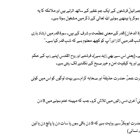
رائیلؑ فرشتوں کے ایک جم غفیر کے ساتھ اترتے ہیں اور ملائکہ کا یہ
ر یا بیٹھے ہوئے اللہ تعالیٰ کے ذکر میں مشغول ہوتا ہے۔
سورۃ الدخان) قدر کے معنی عظمت و شرف کے ہیں۔ سورۃ قدر میں ارشاد باری
 قدر میں اْتارا اور آپ کو کچھ معلوم ہے کہ شبِ قدر کیا ہے۔''
ر ہے۔ (یعنی اس سے بھی زاید ہے)۔ فرشتے اور روح القدس اپنے رب کے حکم
ت ہے اور یہ کیفیت امن و خیر صبح کے نکلنے تک رہتی ہے۔
ت عمرؓ، حضرت حذیفہؓ اور صحابہ کرام ؓ سے بہت لوگوں کو اس میں کوئی
حضرت عبداللہ بن عباسؓ کہتے ہیں کہ رسول اکرم ﷺ نے فرمایا: '' اسے رمضان کی آخری دس راتوں میں تلاش کرو۔ جب کہ مہینہ ختم ہونے میں 9 دن
اکثر اہل علم نے اس کا مطلب یہ لیا ہے کہ حضور کی مراد طاق راتوں سے تھی۔ حضرت ابوبکرؓ سے روایت ہے کہ 9 دن باقی ہوں یا سات دن یا پانچ دن یا تین
، نسائی)