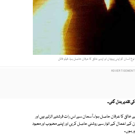
انسان کو اپنی پہچان اور اپنے خالق کا عرفان حاصل ہوا۔ فوٹو: فائل
کی تقدیر بدل گئی۔
ے خالق کا عرفان حاصل ہوا۔ آسمان سے اس رات فرشتے اترتے ہیں اور
 ان کے اعمال کے انوار سے روشنی حاصل کریں اور اپنے محبوب اور معبود
ر ہوں۔