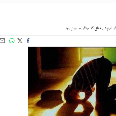
 اور اپنے خالق کا عرفان حاصل ہوا۔