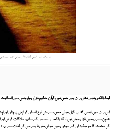
اس رات میں ایسی کتاب نازل ہوئی جس سے بنی نوع 
لیلۃ القدر وہ بے مثال رات ہے جس میں قرآن حکیم نازل ہوا، جس سے انسانیت 
اس رات میں ایسی کتاب نازل ہوئی جس سے بنی نوع انسان کو اپنی پہچان اور اپن
علّیِن سے روحیں نازل ہوتی ہیں تاکہ باکمال انسانوں کے ساتھ ملاقات کریں اور
کی محبت کا جو جذبہ ان کے سینوں میں جوش مار رہا ہے اس کی لذت سے بہرہ و