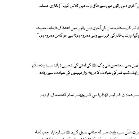
 آخری دس راتوں میں سے طاق رات میں تلاش کرو۔'' (بخاری، مسلم،
ﷺ نے تا زیست رمضان کی آخری دس راتوں میں اعتکاف فرمایا۔ حدیث
ا اور شبِ قدر کی خیر سے وہی محروم ہوتا ہے جو کامل محروم ہو۔''
ل رہی۔ بعد میں نبی پاک ﷺ کی اْمتی کی عمریں زیادہ سے زیادہ ستّر،
دی اور ایک شب قدر کی عبادت کا درجہ ہزار مہینوں کی عبادت سے زیادہ
 سے عبادت کے لیے کھڑا رہا اس کے پچھلے تمام گناہ معاف کر دیے
ہ حضرت انسؓ سے روایت ہے کہ جناب رسول کریم ﷺ نے فرمایا: ''جب لیلۃ