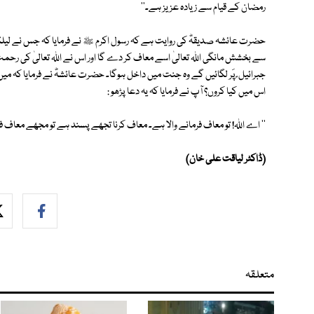
رمضان کے قیام سے زیادہ عزیز ہے۔''
حضرت عائشہ صدیقہؓ کی روایت ہے کہ رسول اکرم ﷺ نے فرمایا کہ جس نے لیلۃ الق
سے بخشش مانگی اللہ تعالیٰ اسے معاف کر دے گا اور اس نے اللہ تعالیٰ کی رحمت 
جبرائیل ؑ پَر لگائیں گے وہ جنت میں داخل ہوگا۔ حضرت عائشہؓ نے فرمایا کہ میں
اس میں کیا کروں؟ آپ نے فرمایا کہ یہ دعا پڑھو :
'' اے اللہ! تو معاف فرمانے والا ہے۔ معاف کرنا تجھے پسند ہے تو مجھے معاف 
(ڈاکٹر لیاقت علی خان)
متعلقہ