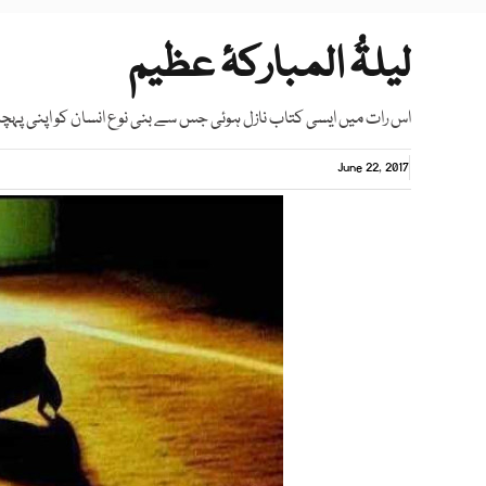
لیلۃُ المبارکۂ عظیم
اس رات میں ایسی کتاب نازل ہوئی جس سے بنی نوع انسان کو اپنی پہچان
June 22, 2017