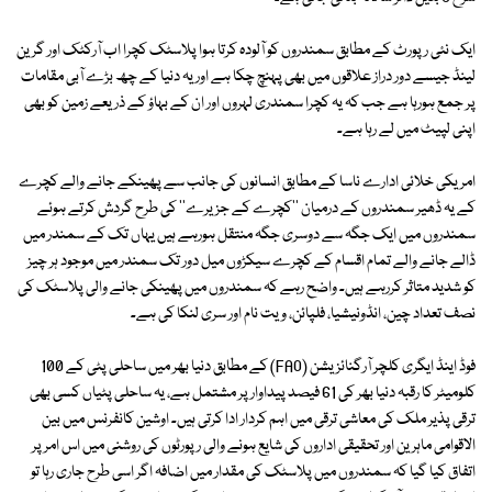
ایک نئی رپورٹ کے مطابق سمندروں کو آلودہ کرتا ہوا پلاسٹک کچرا اب آرکٹک اور گرین
لینڈ جیسے دور دراز علاقوں میں بھی پہنچ چکا ہے اور یہ دنیا کے چھ بڑے آبی مقامات
پر جمع ہورہا ہے جب کہ یہ کچرا سمندری لہروں اور ان کے بہاؤ کے ذریعے زمین کو بھی
اپنی لپیٹ میں لے رہا ہے۔
امریکی خلائی ادارے ناسا کے مطابق انسانوں کی جانب سے پھینکے جانے والے کچرے
کے یہ ڈھیر سمندروں کے درمیان ''کچرے کے جزیرے'' کی طرح گردش کرتے ہوئے
سمندروں میں ایک جگہ سے دوسری جگہ منتقل ہورہے ہیں یہاں تک کے سمندر میں
ڈالے جانے والے تمام اقسام کے کچرے سیکڑوں میل دور تک سمندر میں موجود ہر چیز
کو شدید متاثر کررہے ہیں۔ واضح رہے کہ سمندروں میں پھینکی جانے والی پلاسٹک کی
نصف تعداد چین، انڈونیشیا، فلپائن، ویت نام اور سری لنکا کی ہے۔
فوڈ اینڈ ایگری کلچر آرگنائزیشن (FAO) کے مطابق دنیا بھر میں ساحلی پٹی کے 100
کلومیٹر کا رقبہ دنیا بھر کی 61 فیصد پیداوار پر مشتمل ہے، یہ ساحلی پٹیاں کسی بھی
ترقی پذیر ملک کی معاشی ترقی میں اہم کردار ادا کرتی ہیں۔ اوشین کانفرنس میں بین
الاقوامی ماہرین اور تحقیقی اداروں کی شایع ہونے والی رپورٹوں کی روشنی میں اس امر پر
اتفاق کیا گیا کہ سمندروں میں پلاسٹک کی مقدار میں اضافہ اگر اسی طرح جاری رہا تو