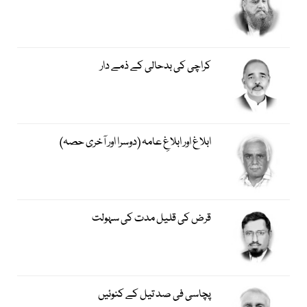
کراچی کی بدحالی کے ذمے دار
ابلاغ اور ابلاغِ عامہ (دوسرا اور آخری حصہ)
قرض کی قلیل مدت کی سہولت
پچاسی فی صد تیل کے کنوئیں