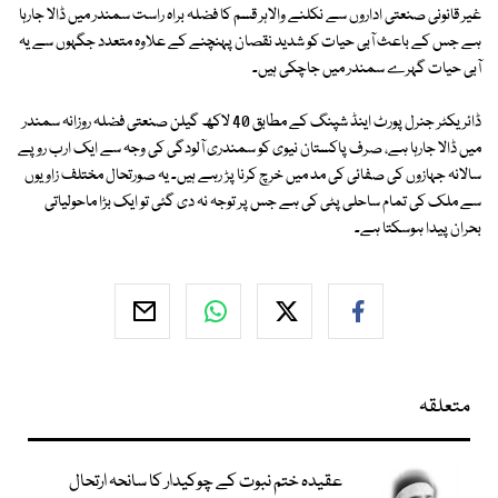
غیر قانونی صنعتی اداروں سے نکلنے والاہر قسم کا فضلہ براہ راست سمندر میں ڈالا جارہا
ہے جس کے باعث آبی حیات کو شدید نقصان پہنچنے کے علاوہ متعدد جگہوں سے یہ
آبی حیات گہرے سمندر میں جاچکی ہیں۔
ڈائریکٹر جنرل پورٹ اینڈ شپنگ کے مطابق 40 لاکھ گیلن صنعتی فضلہ روزانہ سمندر
میں ڈالا جارہا ہے، صرف پاکستان نیوی کو سمندری آلودگی کی وجہ سے ایک ارب روپے
سالانہ جہازوں کی صفائی کی مد میں خرچ کرنا پڑ رہے ہیں۔ یہ صورتحال مختلف زاویوں
سے ملک کی تمام ساحلی پٹی کی ہے جس پر توجہ نہ دی گئی تو ایک بڑا ماحولیاتی
بحران پیدا ہوسکتا ہے۔
متعلقہ
عقیدہ ختم نبوت کے چوکیدار کا سانحہ ارتحال