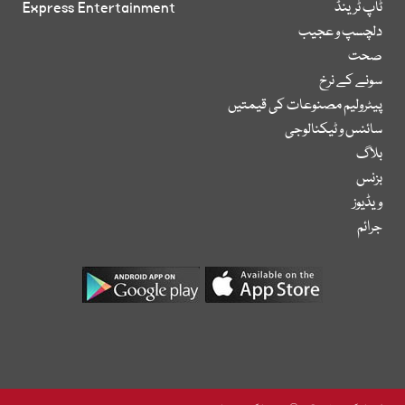
ٹاپ ٹرینڈ
Express Entertainment
دلچسپ و عجیب
صحت
سونے کے نرخ
پیٹرولیم مصنوعات کی قیمتیں
سائنس و ٹیکنالوجی
بلاگ
بزنس
ویڈیوز
جرائم