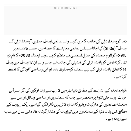
دنیا کو پائیدار ترقی کی جانب گامزن کرنے والے عالمی اہداف جنھیں ''پائیدار ترقی کے
اہداف'' (SDGs) کہا جاتا ہے، اس عالمی معاہدے کا حصہ ہیں، جسے 25 ستمبر
2015ء کو اقوام متحدہ کی جنرل اسمبلی نے منظور کرتے ہوئے ایجنڈہ 2030ء کا نام دیا
تھا۔ کرئہ ارض کو پائیدار ترقی کی تبدیلی کی جانب لے جانے والے ان 17 اہداف میں ہدف
14 کا تعلق پائیدار ترقی کے لیے سمندرکو محفوظ بنانا اور آبی و ساحلی آلودگی کا تحفظ
کرنا ہے۔
اقوام متحدہ کے اندازے کے مطابق دنیا بھر میں 3 ارب سے زائد لوگوں کی گزر بسر آبی
حیات اور ساحلی تنوع پر منحصر ہے جب کہ سمندروں اور ساحلی وسائل اور اس سے
متعلقہ صنعتوں کی مارکیٹ ویلیو کا اندازہ 3 ٹریلین ڈالر لگایا گیا ہے۔ ایک رپورٹ کے
مطابق اس وقت دنیا کے سمندروں میں تیزابیت کی مقدارگزشتہ 25 ملین سال میں سب
سے زیادہ ہے۔