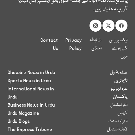
پر شائع شدہ تمام مواد کے جملہ حقوق بحق ایکسپریس میڈیا
گروپ محفوظ ہیں۔
ایکسپریس
ضابطہ
Privacy
Contact
کے بارے
اخلاق
Policy
Us
میں
صفحۂ اول
Showbiz News in Urdu
تازہ ترین
Sports News in Urdu
غزہ لہو لہو
International News in
پاکستان
Urdu
انٹر نیشنل
Business News in Urdu
کھیل
Urdu Magazine
انٹرٹینمنٹ
Urdu Blogs
لائف اسٹائل
The Express Tribune