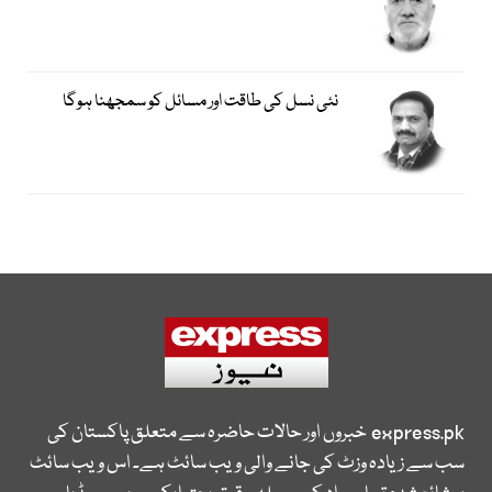
نئی نسل کی طاقت اور مسائل کو سمجھنا ہوگا
express.pk
خبروں اور حالات حاضرہ سے متعلق پاکستان کی
سب سے زیادہ وزٹ کی جانے والی ویب سائٹ ہے۔ اس ویب سائٹ