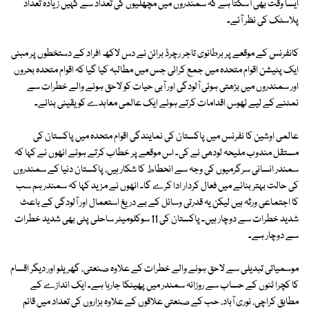
ایسا وقت بھی آسکتا ہے کہ سمندروں میں مچھلیوں کی تعداد سے کہیں زیادہ تعداد
پلاسٹک کی نظر آئے۔
کانفرنس کے موقعے پر برطانوی تاجر رچرڈ برائن نے دس لاکھ افراد کے دستخطوں پر مبنی
ایک پٹیشن اقوام متحدہ میں جمع کرائی جس میں مطالبہ کیا گیا کہ اقوام متحدہ بحروں
اور سمندروں میں بڑھتی ہوئی آلودگی اور آبی حیات کو لاحق ہونے والے خطرات سے
نمٹنے کے لیے ٹھوس اقدامات کرتے ہوئے ایک عالمی معاہدے کو یقینی بنائے۔
عالمی اوشین کا نفرنس میں پاکستان کی نمایندگی اقوام متحدہ میں پاکستان کی
مستقل مندوب ملیحہ لودھی نے کی۔ اس موقعے پر خطاب کرتے ہوئے انھوں نے کہا کہ
سمندر انسانی سرگرمیوں کی وجہ سے انحطاط کا شکار ہیں، پاکستان دنیا کے سمندروں
کی حالت بہتر بنانے میں فعال کردار ادا کرے گا۔ انھوں نے مزید کہا کہ سمندر ہم سب
کا اجتماعی ورثہ ہیں لیکن یہ قدرتی وسائل کے بے دریغ استعمال اور آلودگی کے باعث
شدید خطرات سے دوچار ہیں۔ پاکستان کی 11 سوکلومیٹر ساحلی پٹی بھی شدید خطرات
سے دوچار ہے۔
موسمیاتی تبدیلی سے لاحق ہونے والے خطرات کے علاوہ صنعتی، گھریلو اور دیگر اقسام
کا کچرا ٹنوں کے حساب سے روزانہ سمندر میں پھینکا جارہا ہے۔ ایک اندازے کے
مطابق کراچی، نوری آباد، حب کے صنعتی علاقوں کے علاوہ ہزاروں کی تعداد میں قائم