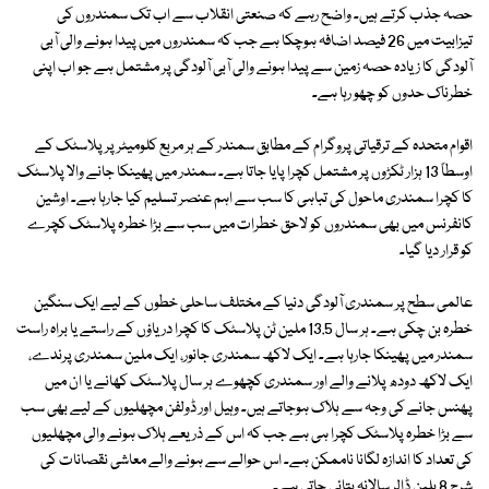
حصہ جذب کرتے ہیں۔ واضح رہے کہ صنعتی انقلاب سے اب تک سمندروں کی
تیزابیت میں 26 فیصد اضافہ ہوچکا ہے جب کہ سمندروں میں پیدا ہونے والی آبی
آلودگی کا زیادہ حصہ زمین سے پیدا ہونے والی آبی آلودگی پر مشتمل ہے جو اب اپنی
خطرناک حدوں کو چھو رہا ہے۔
اقوام متحدہ کے ترقیاتی پروگرام کے مطابق سمندر کے ہر مربع کلومیٹر پر پلاسٹک کے
اوسطاً 13 ہزار ٹکڑوں پر مشتمل کچرا پایا جاتا ہے۔ سمندر میں پھینکا جانے والا پلاسٹک
کا کچرا سمندری ماحول کی تباہی کا سب سے اہم عنصر تسلیم کیا جارہا ہے۔ اوشین
کانفرنس میں بھی سمندروں کو لاحق خطرات میں سب سے بڑا خطرہ پلاسٹک کچرے
کو قرار دیا گیا۔
عالمی سطح پر سمندری آلودگی دنیا کے مختلف ساحلی خطوں کے لیے ایک سنگین
خطرہ بن چکی ہے۔ ہر سال 13.5 ملین ٹن پلاسٹک کا کچرا دریاؤں کے راستے یا براہ راست
سمندر میں پھینکا جارہا ہے۔ ایک لاکھ سمندری جانور، ایک ملین سمندری پرندے،
ایک لاکھ دودھ پلانے والے اور سمندری کچھوے ہر سال پلاسٹک کھانے یا ان میں
پھنس جانے کی وجہ سے ہلاک ہوجاتے ہیں۔ وہیل اور ڈولفن مچھلیوں کے لیے بھی سب
سے بڑا خطرہ پلاسٹک کچرا ہی ہے جب کہ اس کے ذریعے ہلاک ہونے والی مچھلیوں
کی تعداد کا اندازہ لگانا ناممکن ہے۔ اس حوالے سے ہونے والے معاشی نقصانات کی
شرح 8 بلین ڈالر سالانہ بتائی جاتی ہے۔