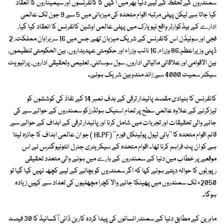
سمندروں کے تحفظ کے لیے دنیا بھر میں آگہی کا کانفرنسوں اور سیمیناروں کا انعقاد
کیا جاتا ہے لیکن پہلی مرتبہ اقوام متحدہ کی میزبانی میں 5 سے 9 جون تک عالمی
ادارے کے ہیڈکوارٹر واقع نیو یارک میں پہلی عالمی اوشین کانفرنس کا انعقاد کیا گیا،
فجی اور سوئیڈن اس کانفرنس کے شریک میزبان تھے جس میں 16 سربراہان مملکت، 2
ڈپٹی وزیراعظم،86 وزراء، 16 نائب وزراء اور حکومتی عہدیداروں، بین الحکومتی تنظیموں،
بین الاقوامی اور علاقائی مالیاتی اداروں، سول سوسائٹی، تعلیمی وتحقیقی اداروں، پرائیویٹ
سیکٹر سمیت 4000 سے زائد مندوبین شریک ہوئے۔
کانفرنس کا بنیادی مقصد پائیدار ترقی کے ہدف نمبر 14 کے نفاذ کی کوششوں کو
تیزکرنے کے علاوہ عالمی سطح پر تمام اسٹیک ہولڈرزکو سمندروں کے حوالے سے کی
جانے والی تحقیقات اور تجربات میں شامل کرنا اور پائیدار ترقی کے اہداف کے حوالے سے
قائم اقوام متحدہ کا ''ہائی لیول پولیٹکل فورم'' (HLPF ) جو ان عالمی اہداف کا جائزہ لیتا
ہے کو ان پٹ فراہم کرنا تھا۔ اقوام متحدہ کے سیکریٹری جنرل انتونیوگٹرس نے اس
موقعے پر خطاب میں دنیا کے سمندروں کے بارے میں ہونے والی متعدد تحقیقی
رپورٹوں کا حوالہ دیتے ہوئے کہا کہ اگر سمندروں کو بچانے کے لیے کچھ نہیں کیا گیا تو
2050ء تک سمندروں میں پھینکا جانے والا کچرا مچھلیوں کی تعداد سے کہیں زیادہ
ہوگا۔
ماہرین کے مطابق دنیا کے سمندر انسانوں کی پیدا کردہ کاربن ڈائی آکسائیڈ کا 30 فیصد