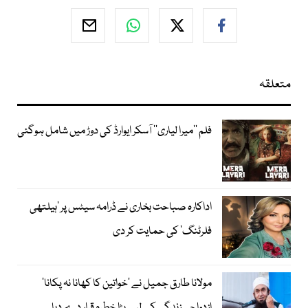
متعلقہ
فلم ’’میرا لیاری‘‘ آسکر ایوارڈ کی دوڑ میں شامل ہوگئی
اداکارہ صباحت بخاری نے ڈرامہ سیٹس پر ’ہیلتھی
فلرٹنگ‘ کی حمایت کر دی
مولانا طارق جمیل نے ’خواتین کا کھانا نہ پکانا‘