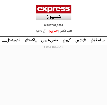
AUGUST 06, 2026
اشتہار لگائیں |
لائیو ٹی وی
| آج کا اخبار
صفحۂ اول
تازہ ترین
کھیل
خاص خبریں
پاکستان
انٹر نیشنل
ٹا