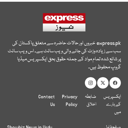
express.pk
خبروں اور حالات حاضرہ سے متعلق پاکستان کی
سب سے زیادہ وزٹ کی جانے والی ویب سائٹ ہے۔ اس ویب سائٹ
پر شائع شدہ تمام مواد کے جملہ حقوق بحق ایکسپریس میڈیا
گروپ محفوظ ہیں۔
ایکسپریس
ضابطہ
Privacy
Contact
کے بارے
اخلاق
Policy
Us
میں
صفحۂ اول
Showbiz News in Urdu