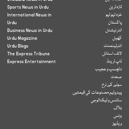
تازہ ترین
Sports News in Urdu
غزہ لہو لہو
International News in
پاکستان
Urdu
انٹر نیشنل
Business News in Urdu
کھیل
Urdu Magazine
انٹرٹینمنٹ
Urdu Blogs
لائف اسٹائل
The Express Tribune
ٹاپ ٹرینڈ
Express Entertainment
دلچسپ و عجیب
صحت
سونے کے نرخ
پیٹرولیم مصنوعات کی قیمتیں
سائنس و ٹیکنالوجی
بلاگ
بزنس
ویڈیوز