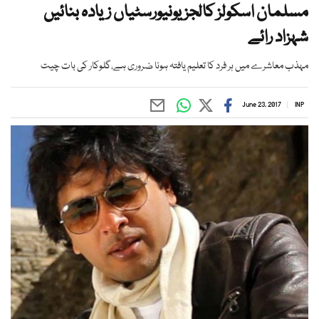
مسلمان اسکولز کالجز یونیورسٹیاں زیادہ بنائیں
شہزاد رائے
مہذب معاشرے میں ہر فرد کا تعلیم یافتہ ہونا ضروری ہے،گلوکار کی بات چیت
June 23, 2017
INP