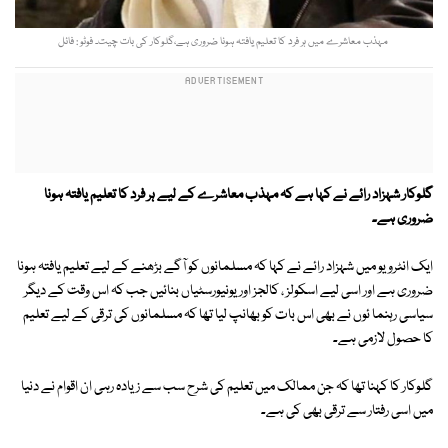
مہذب معاشرے میں ہر فرد کا تعلیم یافتہ ہونا ضروری ہے،گلوکار کی بات چیت۔ فوٹو : فائل
گلوکار شہزاد رائے نے کہا ہے کہ مہذب معاشرے کے لیے ہر فرد کا تعلیم یافتہ ہونا
ضروری ہے۔
ایک انٹرویو میں شہزاد رائے نے کہا کہ مسلمانوں کو آگے بڑھنے کے لیے تعلیم یافتہ ہونا
ضروری ہے اور اسی لیے اسکولز ، کالجز اور یونیورسٹیاں بنائیں جب کہ اس وقت کے دیگر
سیاسی رہنما ئوں نے بھی اس بات کو بھانپ لیا تھا کہ مسلمانوں کی ترقی کے لیے تعلیم
کا حصول لازمی ہے۔
گلوکار کا کہنا تھا کہ جن ممالک میں تعلیم کی شرح سب سے زیادہ رہی ان اقوام نے دنیا
میں اسی رفتار سے ترقی بھی کی ہے۔