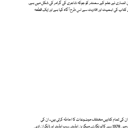
ن انصاری نے علم کے سمندر کو جوکہ شاعری کی گرامر کی شکل میں ہے،
ے کتاب کی اہمیت اور افادیت سے اس طرح آگاہ کیا ہے اور ایک قطعہ
ر طبع ہیں، ان کی تمام کتابیں مختلف موضوعات کا احاطہ کرتی ہیں۔ ان کی
تخلیقات میں شعری اور افسانوی مجموعے شامل ہیں، مختلف پرچوں اور اخبارات میں 1978 سے کالم نگاری، میگزین ایڈیٹر، سب ایڈیٹر اور (نگران ادبی