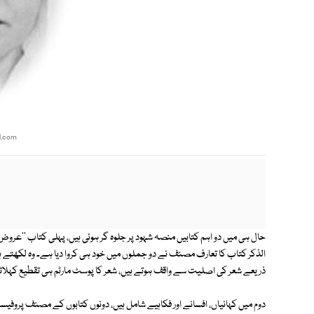
l.com
حال ہی میں دو اہم کتابیں منصہ شہود پر جلوہ گر ہوئی ہیں، پہلی کتاب ''عروض او
الذکر کتاب کا تعارف مصنف نے دو جملوں میں خود ہی کروا دیا ہے۔ وہ لکھتے ہ
ذریعے شعر کی اصلیت سے واقف ہوتے ہیں، شعر کا پوسٹ مارٹم ہی تقطیع کہلات
دوم میں کہانیاں، افسانے اور فکاہیے شامل ہیں، دونوں کتابوں کے مصنف پروفیس