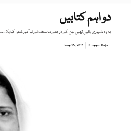
دو اہم کتابیں
یہ وہ ضروری باتیں تھیں جن کے ذریعے مصنف نے نو آموز شعرا کو ایک س
June 25, 2017
Naseem Anjum