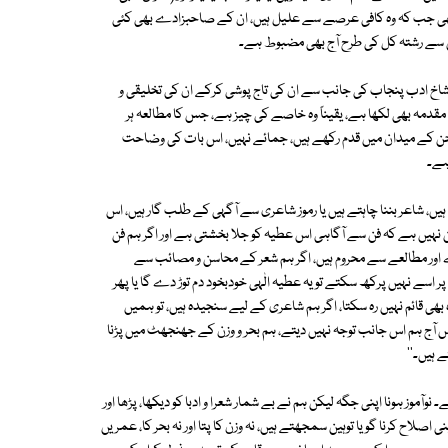
ج بھی جب کہ وہ کافی عرصے سے علیل ہیں، ان کے صاحبزادے بھی کئی
اس سے رشتہ کل کی طرح آج بھی مضبوط ہے۔
ے حوالے سے انھیں اعزازات اور ادبی ایوارڈ سے نوازا گیا اور 2000 میں شاخ ادب پنجاب کی جانب سے ان کی تاج پوشی کرکے ان کی تخلیقی و
 مقدمہ بھی لکھا ہے، یقیناً وہ خاصے کی چیز ہے، جس کا مطالعہ ہر
ن کے میدان میں قدم رکھے ہیں، جمائے نہیں، اس بات کی وضاحت
ہے۔
یں، شاعر بننا چاہتے ہیں یا رموز شاعری سے آگہی کے طلب گار ہیں، اس
ہیں ہے کہ فن سے آگاہی اس عطیہ کو جلا بخشتی ہے اور اگر ہم فن
دے اور مطالعے سے محروم ہیں، اگر ہم شعر کے محاسن و مصائب سے
ر اسے نہیں پرکھ سکتے تو یہ عطیہ الٰہی خودبخود دم توڑ دے گا یا پھر
بھی قائم نہیں رہ سکتا، اگر ہم شاعری کے لیے سنجیدہ ہیں، تو ہمیں
ج ہم اس جانب توجہ نہیں دیتے، ہم بحر و وزن کے جھنجھٹ میں پڑنا
ے ہیں۔''
آموز ہونا اپنی جگہ لیکن ہم نے بے شمار شعرا و ادبا کو دیکھا، پڑھا اور
اصلاح کرنا گویا توہین سمجھتے ہیں، نہ وزن کا پتا اور نہ بحر کا، عمریں