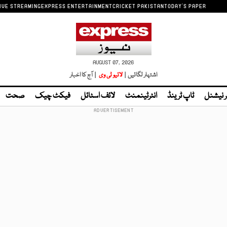
IVE STREAMING
EXPRESS ENTERTAINMENT
CRICKET PAKISTAN
TODAY'S PAPER
AUGUST 07, 2026
اشتہار لگائیں |
لائیو ٹی وی
| آج کا اخبار
ر نیشنل
ٹاپ ٹرینڈ
انٹرٹینمنٹ
لائف اسٹائل
فیکٹ چیک
صحت