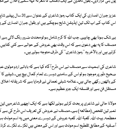
یوں ہی گزار دیں۔ بقول ناقدین کے ایک ڈھنگ کا شعر نہ کہہ سکے یا فلاں کے 
عزیز جبران انصاری کی ای
اس کتاب کے اب تک تین ایڈیشن شایع ہوچکے ہیں اور بقول جبران انصاری کے یہ
بے شک ہونا بھی چاہیے، جب اللہ کا کرم شامل ہو تو محنت ضرور رنگ لاتی ہے او
مصنف کا یہ بھی دعویٰ ہے کہ اس وقت بھی عروض کے حوالے سے کئی کتابیں مار
کرتے ہیں اور بالآخر وہ ''رموز شاعری'' کی طرف متوجہ ہوتے ہیں۔
شاعری کی اہمیت سے مصنف نے اس طرح آگاہ کیا ہے کہ بابائے اردو مولوی ع
صحیح طور پر موجود ہو تو اس کے سامنے دوسرے تمام کمال ہیچ ہیں۔ شیلے کا کہ
کے ہاتھوں رکھی جاتی ہیں۔ علامہ شبلی نعمانی نے فرمایا ہے کہ شریفانہ اخلاق 
مستقل فن ہے اور فلسفہ ایک جزو عظیم ہے۔
مولانا حالی نے شاعری پر بحث کرتے ہوئے لکھا ہے کہ ایک اچھے شاعر میں تین 
نمبر تین تفحص (مطالعہ) ہے۔ مصنف نے عروض کی تعریف اس طرح کی ہے کہ ع
معظمہ، بیت اللہ، کعبۃ اللہ، کعبہ عروض کے دوسرے معنی میں یہ اسم مونث ہے 
آصفیہ کے مطابق تقطیع اسم مونث ہے اور اس کے معنی ہیں ٹکڑے ٹکڑے کرنا، بیت 