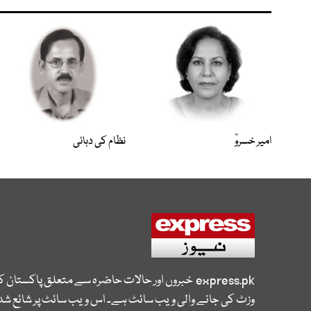
امیر خسروؒ
نظام کی دہائی
express.pk
خبروں اور حالات حاضرہ سے متعلق پاکستان 
وزٹ کی جانے والی ویب سائٹ ہے۔ اس ویب سائٹ پر شائع شدہ