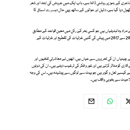
لے سے شاعری کے رموز پر روشنی ڈالتا ہے۔ باب ایک میں عروض کی ابتدا اور شعر
کھول دیا گیا ہے۔ دلیل اور حوالوں کے ساتھ یہی حال دوسرے اسباق کا
سے مراد وہ تبدیلیاں ہیں جو کسی بحر کے رکن میں معین قواعد کے مطابق
عمل میں لائی جاتی ہیں۔ باب 17 میں ''بے لاگ'' (تیکھا کالم) کے عنوان سے 2013 سے 2017 میں پیش کی گئیں غزلیات کی تقطیع اور غزلیات کے
بے چینیاں ان کی تحریروں سے عیاں ہیں، انھوں نے معاشرتی تلخیوں اور
ری کو متاثر کرتے ہیں اور غور و فکر کی ترغیب دیتے ہیں۔ ان کی دونوں
ے کیسے لعل و گوہر ہیں جو بہت سے لوگوں سے پوشیدہ ہیں۔ اس کی وجہ
صلاحیت سے بخوبی واقف ہیں۔