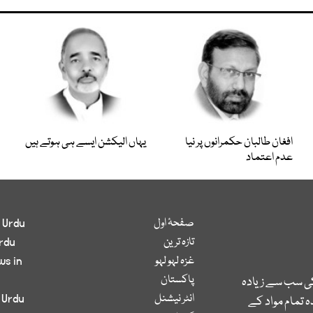
افغان طالبان حکمرانوں پر نیا
یہاں الیکشن ایسے ہی ہوتے ہیں
عدم اعتماد
صفحۂ اول
 Urdu
تازہ ترین
rdu
غزہ لہو لہو
ws in
پاکستان
کی سب سے زیادہ
انٹر نیشنل
 Urdu
 تمام مواد کے