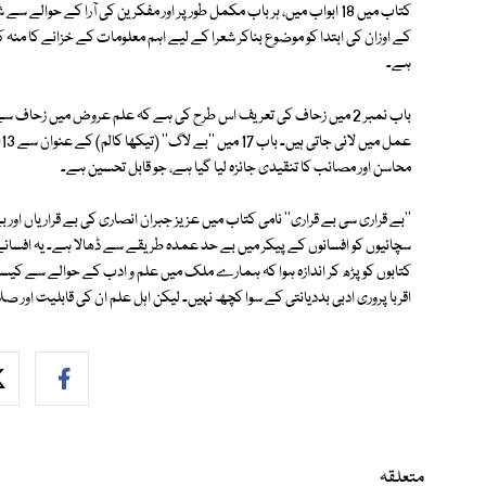
کتاب میں 18 ابواب میں، ہر باب مکمل طور پر اور مفکرین کی آرا کے حوا
کے اوزان کی ابتدا کو موضوع بناکر شعرا کے لیے اہم معلومات کے خزانے کا منہ 
ہے۔
باب نمبر 2 میں زحاف کی تعریف اس طرح کی ہے کہ علم عروض میں زحاف 
محاسن اور مصائب کا تنقیدی جائزہ لیا گیا ہے، جو قابل تحسین ہے۔
''بے قراری سی بے قراری'' نامی کتاب میں عزیز جبران انصاری کی بے قراریاں اور 
سچائیوں کو افسانوں کے پیکر میں بے حد عمدہ طریقے سے ڈھالا ہے۔ یہ افسانے قا
کتابوں کو پڑھ کر اندازہ ہوا کہ ہمارے ملک میں علم و ادب کے حوالے سے کیس
اقربا پروری ادبی بددیانتی کے سوا کچھ نہیں۔ لیکن اہل علم ان کی قابلیت اور 
متعلقہ