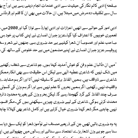
صفحہ) ادبی کالم نگار کی حیثیت سے ادبی خدمات انجام دیتے رہے ہیں اور آ
سال سے تکلیف دہ مرض میں مبتلا ہیں، ان حالات میں بھی ان کا قلم اور قرط
ادبی امور ک
تعمیری خوبیوں کا اعتراف کیا گیا۔عزیز جبران انصاری نے اپنی کتاب پر خود ہی
صاحب علم اور خصوصاً ان شعرا کیلیے بے حد ضروری ہے، جنھوں نے شعر و سخ
پروفیسر عزیز جبران انصاری نے اپنے مضمون میں بے حد خلوص کے ساتھ کی 
''میں ان طالبان علم و فن کو خوش آمدید کہتا ہوں، جو شاعری سے شغف رکھتے ہ
میں شک نہیں کہ شاعری عطیہ الٰہی ہے لیکن اس حقیقت سے بھی انکار ممکن ن
شاعری سے ناواقف ہیں، ہمیں الفاظ برتنے کا سلیقہ نہیں آتا اور اگر ہم مشاہ
واقفیت نہیں رکھتے، اگر ہمیں بحروں کا علم نہیں ہے اور اگر ہم وزن کی کسوٹی پ
صرف چند الفاظ کے گرد گھومتا رہے گا، لیکن بحر و وزن کے بغیر یہ محدود دائرہ 
محنت کرنی ہوگی، شاعری کے لیے ضروری چیزیں سیکھنی ہوں گی۔ مگر افسوس آ
نہیں چاہتے، مگر شعر کہنا ضروری خیال کرتے ہیں اور کامل شاعر بھی کہلانا چاہت
یہ وہ ضروری باتیں تھیں جن کے ذریعے مصنف نے نوآموز شعرا کو ایک سبق دیا ہے۔ نو
سنا ہے جو بے وزن اشعار بڑے اعتماد سے سناتے اور رسالوں میں چھپواتے ہیں، اپنی 