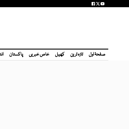
صفحۂ اول
تازہ ترین
کھیل
خاص خبریں
پاکستان
انٹ