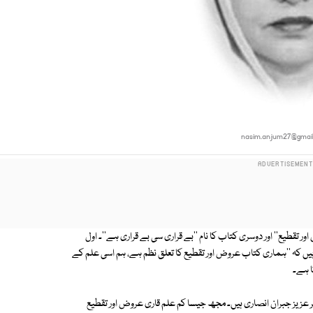
nasim.anjum27@gmai
ر تقطیع'' اور دوسری کتاب کا نام ''بے قراری سی بے قراری ہے''۔ اول
یں کہ ''ہماری کتاب عروض اور تقطیع کا تعلق نظم ہے، ہم اسی علم کے
ا ہے۔
ر عزیز جبران انصاری ہیں۔ مجھ جیسا کم علم قاری عروض اور تقطیع