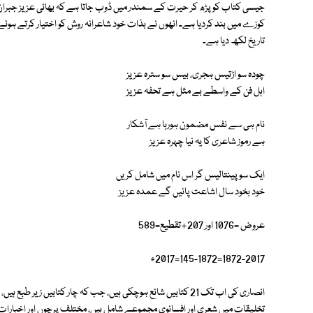
جیسی کتاب کو پڑھ کر حیرت کے سمندر میں ڈوب جاتا ہے کہ بھائی عزیز جبرا
کوزے میں بند کردیا ہے۔ انھوں نے بذات خود شاعرانہ روش کو اختیار کرتے ہوئ
تاریخ لکھ دیا ہے۔
چودہ سو اڑتیس ہجری، بیس سو سترہ عزیز
اہل فن کے واسطے بے مثل ہے تحفہ عزیز
نام ہی سے نفس مضمون ہورہا ہے آشکار
ہے رموز شاعری کا یہ نیا چہرہ عزیز
ایک سو پینتالیس گر اس نام میں شامل کریں
خود بخود سال اشاعت پائیں گے عمدہ عزیز
عروض =1076 اور 207+تقطیع=589
1872-2017=145-1872=2017ء
انصاری کی اب تک 21 کتابیں شائع ہوچکی ہیں، جب کہ چار کتابیں زی