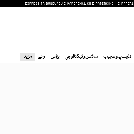
EXPRESS TRIBUNE
URDU E-PAPER
ENGLISH E-PAPER
SINDHI E-PAPER
L
دلچسپ و عجیب
سائنس و ٹیکنالوجی
بزنس
رائے
مزید