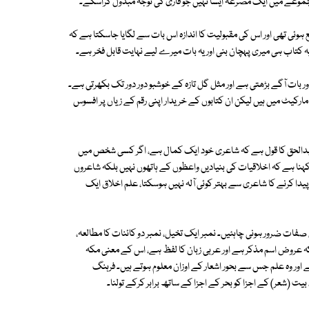
مجموعے میں ایک مصرعہ ایسا نہیں جو قاری کی توجہ مبذول کراسکے۔
ک کتاب رموز شاعری کے عنوان سے 31 سال پہلے شایع ہوئی تھی اور اس کی مقبولیت کا اندازہ اس بات سے لگایا جاسکتا ہے کہ
 کتاب ہی میری پہچان بنی اور یہ بات میرے لیے نہایت قابل فخر ہے۔
ر بات آگے بڑھتی ہے اور مثل گل تازہ کے خوشبو دور دور تک بکھرتی ہے۔
کیٹ میں ہیں لیکن ان کتابوں کے خریدار اپنی رقم کے زیاں پر افسوس
بدالحق کا قول ہے کہ شاعری خود ایک کمال ہے، اگر کسی شخص میں
نا ہے کہ اخلاقیات کی بنیادیں واعظوں کے ہاتھوں نہیں بلکہ شاعروں
پیدا کرنے کا شاعری سے بہتر کوئی آلہ نہیں ہوسکتا، علم اخلاق ایک
صفات ضرور ہونی چاہئیں۔ نمبر ایک تخیل، نمبر دو کائنات کا مطالعہ،
روض اسم مذکر ہے اور عربی زبان کا لفظ ہے، اس کے معنی مکہ
اور وہ علم جس سے بحور اشعار کے اوزان معلوم ہوتے ہیں۔ فرہنگ
(شعر) کے اجزا کو بحر کے اجزا کے ساتھ برابر کرکے تولنا۔