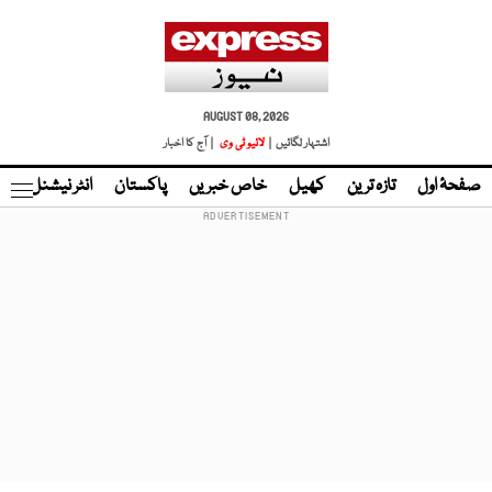
AUGUST 08, 2026
اشتہار لگائیں |
لائیو ٹی وی
| آج کا اخبار
صفحۂ اول
تازہ ترین
کھیل
خاص خبریں
پاکستان
انٹر نیشنل
ٹا