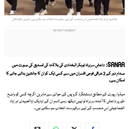
ایاالعبیدی اور ایاد الجماعیلی اس منصب کے لیے سرفہرست انتخاب ہو سکتے ہیں، ماہرین۔ فوٹو: فائل
SANAA:
داعش سربراہ ابوبکر البغدادی کی ہلاکت کی تصدیق کی صورت میں
صدام دور کے 2 عراقی فوجی افسران میں سے کسی ایک کو ان کا جانشین بنائے جانے کا
امکان ہے۔
میڈیا رپورٹ کے مطابق دہشتگرد گروپوں کے حوالے سے ماہرین اگرچہ کسی کو واضح
طور پر داعش کا آئندہ سربراہ تو نہیں دیکھ رہے تاہم ان کے نزدیک ایاالعبیدی اور ایاد
الجماعیلی اس منصب کے لیے سرفہرست انتخاب ہو سکتے ہیں۔