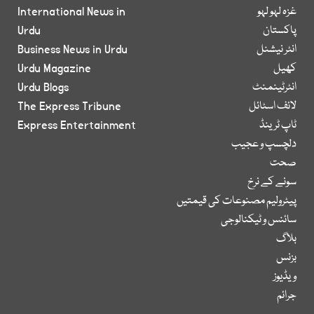
غزہ لہو لہو
International News in
پاکستان
Urdu
انٹر نیشنل
Business News in Urdu
کھیل
Urdu Magazine
انٹرٹینمنٹ
Urdu Blogs
لائف اسٹائل
The Express Tribune
ٹاپ ٹرینڈ
Express Entertainment
دلچسپ و عجیب
صحت
سونے کے نرخ
پیٹرولیم مصنوعات کی قیمتیں
سائنس و ٹیکنالوجی
بلاگ
بزنس
ویڈیوز
جرائم