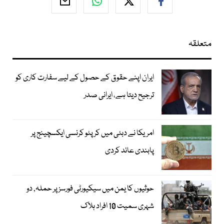
متعلقہ
ایران اپنے حقوق کے حصول کے لیے سفارت کاری کو
ترجیح دیتا ہے، ایرانی صدر
امریکا نے دبئی میں کرپٹو کرنسی ایکسچینج پر
پابندی عائد کردی
حوثیوں کا یمن میں سیکیورٹی فورسز پر حملہ, دو
شہری سمیت 10 افراد ہلاک