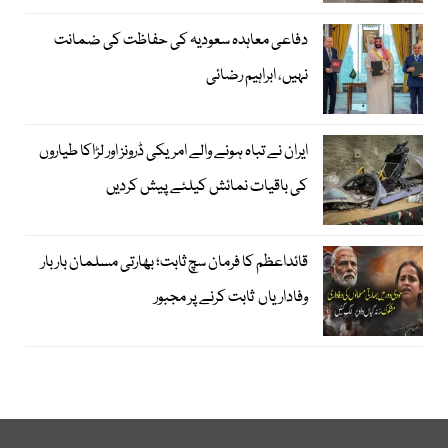
دفاعی معاہدہ سعودیہ کی حفاظت کی ضمانت
نہیں، ابراہیم رضائی
ایران نے تباہ ہونے والے امریکی ڈرونز اور لڑاکا طیاروں
کی باقیات نمائش کیلئے پیش کردیں
قائداعظم کا فرمان سچ ثابت؛ بھارتی مسلمان بار بار
وفاداریاں ثابت کرنے پر مجبور