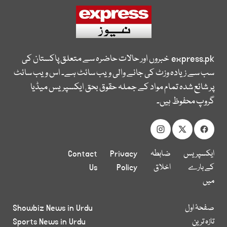
express.pk
خبروں اور حالات حاضرہ سے متعلق پاکستان کی
سب سے زیادہ وزٹ کی جانے والی ویب سائٹ ہے۔ اس ویب سائٹ
پر شائع شدہ تمام مواد کے جملہ حقوق بحق ایکسپریس میڈیا
گروپ محفوظ ہیں۔
ایکسپریس
ضابطہ
Privacy
Contact
کے بارے
اخلاق
Policy
Us
میں
صفحۂ اول
Showbiz News in Urdu
تازہ ترین
Sports News in Urdu