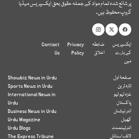
پر شائع شدہ تمام مواد کے جملہ حقوق بحق ایکسپریس میڈیا
گروپ محفوظ ہیں۔
ایکسپریس
ضابطہ
Privacy
Contact
کے بارے
اخلاق
Policy
Us
میں
صفحۂ اول
Showbiz News in Urdu
تازہ ترین
Sports News in Urdu
غزہ لہو لہو
International News in
پاکستان
Urdu
انٹر نیشنل
Business News in Urdu
کھیل
Urdu Magazine
انٹرٹینمنٹ
Urdu Blogs
لائف اسٹائل
The Express Tribune