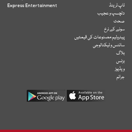
ٹاپ ٹرینڈ
Express Entertainment
دلچسپ و عجیب
صحت
سونے کے نرخ
پیٹرولیم مصنوعات کی قیمتیں
سائنس و ٹیکنالوجی
بلاگ
بزنس
ویڈیوز
جرائم