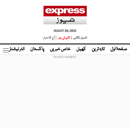
AUGUST 09, 2026
اشتہار لگائیں |
لائیو ٹی وی
| آج کا اخبار
صفحۂ اول
تازہ ترین
کھیل
خاص خبریں
پاکستان
انٹر نیشنل
ٹا