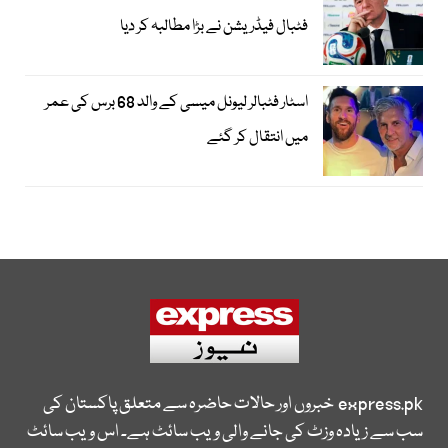
فٹبال فیڈریشن نے بڑا مطالبہ کر دیا
اسٹار فٹبالر لیونل میسی کے والد 68 برس کی عمر
میں انتقال کر گئے
express.pk
خبروں اور حالات حاضرہ سے متعلق پاکستان کی
سب سے زیادہ وزٹ کی جانے والی ویب سائٹ ہے۔ اس ویب سائٹ