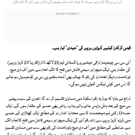
آئی سی سی 23 کروڑ روپے سے زائد کا چیک آئندہ ہفتے بھیجے گی، ٹیکس نہیں کٹے گا۔ فوٹو : فائل
قومی کرکٹرز کیلیے کروڑوں روپے کی ''عیدی'' تیار ہے۔
آئی سی سی چیمپئنز ٹرافی جیتنے پر پاکستانی ٹیم 22 لاکھ ڈالر (تقریباً 23 کروڑ روپے)
کی حقدار بنی، لیگ میچز اور سیمی فائنل میں فتح کا الگ انعام ہے، مین آف دی میچ،
ٹورنامنٹ و دیگر انعامات کی رقم کا چیک بھی آئندہ ہفتے پی سی بی کو موصول ہو جائے
گا، اس میں کوئی ٹیکس کٹوتی نہیں ہوگی۔
ذرائع نے بتایا کہ بورڈ یہ رقم اسکواڈ میں مساوی تقسیم کرے گا، انجری کے سبب پہلے
ہی میچ کے بعد وطن واپس جانے والے وہاب ریاض بھی حصے کے حقدار ہوں گے، ایک
حصہ13 رکنی ٹیم مینجمنٹ کا ہے، محتاط اندازے کے مطابق ایک کھلاڑی کے حصے
میں ڈیڑھ کروڑ روپے سے زائد رقم آئے گی،لیگ میچز اور سیمی فائنل میں فتح کاانعام الگ
ہے، ضابطے کے مطابق مین آف دی میچ وٹورنامنٹ کی رقم بھی سب میں مساوی تقسیم