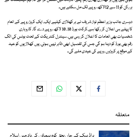
ہوتی ہے، یوں ہر کھلاڑی بھاری رقم اپنے اکاؤنٹ میں منتقل کرا لے گا، ٹیم مینجمنٹ کے
ہر رکن کو 11 سے 12لاکھ روپے تک مل سکتے ہیں۔
دوسری جانب وزیر اعظم نواز شریف نے ہر کھلاڑی کیلیے ایک، ایک کروڑ روپے کے انعام
کا پہلے ہی اعلان کر رکھا ہے،کرکٹ بورڈ 10، 10 لاکھ روپے دے گا، کاروباری
شخصیات بھی انعامات کا اعلان کر رہی ہیں، سینٹرل کنٹریکٹ کے تحت بونس کی الگ
رقم بھی بورڈ کو دینا ہو گی جس کی تفصیل ابھی ظاہر نہیں ہوئی، یوں کھلاڑیوں کو عید
کے موقع پر کروڑوں روپے کی عیدی ملے گی۔
متعلقہ
براڈ پیک کے جاں بحق کوہ پیماؤں کی یاد میں اسلام