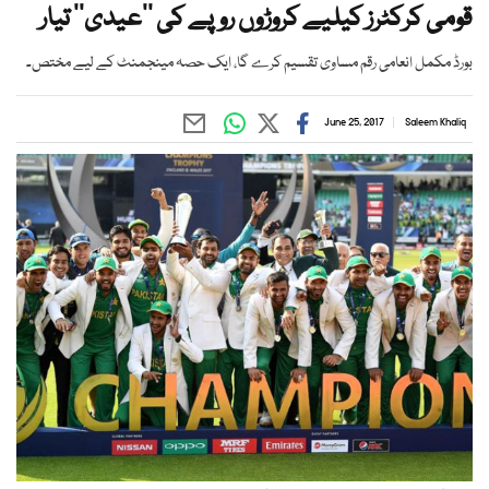
قومی کرکٹرز کیلیے کروڑوں روپے کی ’’عیدی‘‘ تیار
بورڈ مکمل انعامی رقم مساوی تقسیم کرے گا، ایک حصہ مینجمنٹ کے لیے مختص۔
June 25, 2017
Saleem Khaliq