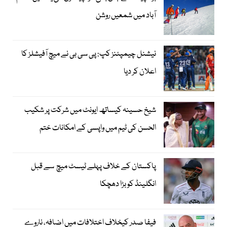
آباد میں شمعیں روشن
نیشنل چیمپئنز کپ: پی سی بی نے میچ آفیشلز کا
اعلان کر دیا
شیخ حسینہ کیساتھ ایونٹ میں شرکت پر شکیب
الحسن کی ٹیم میں واپسی کے امکانات ختم
پاکستان کے خلاف پہلے ٹیسٹ میچ سے قبل
انگلینڈ کو بڑا دھچکا
فیفا صدر کیخلاف اختلافات میں اضافہ، ناروے