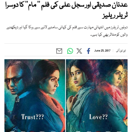
عدنان صدیقی اور سجل علی کی فلم ’’ مام‘‘ کا دوسرا
ٹریلر ریلیز
دونوں ٹریلرز میں انتہائی مہارت سے فلم کی کہانی سامنے لانے سے روکا گیا اور دیکھنے
والوں کو متاثر بھی کیا ہے۔
این این آئی
June 25, 2017