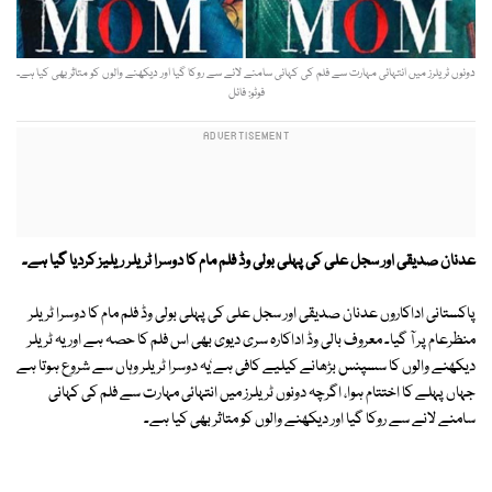
دونوں ٹریلرز میں انتہائی مہارت سے فلم کی کہانی سامنے لانے سے روکا گیا اور دیکھنے والوں کو متاثر بھی کیا ہے۔
فوٹو: فائل
عدنان صدیقی اور سجل علی کی پہلی بولی وڈ فلم مام کا دوسرا ٹریلر ریلیز کردیا گیا ہے۔
پاکستانی اداکاروں عدنان صدیقی اور سجل علی کی پہلی بولی وڈ فلم مام کا دوسرا ٹریلر
منظرعام پر آ گیا۔ معروف بالی وڈ اداکارہ سری دیوی بھی اس فلم کا حصہ ہے اور یہ ٹریلر
دیکھنے والوں کا سسپنس بڑھانے کیلیے کافی ہے ٗیہ دوسرا ٹریلر وہاں سے شروع ہوتا ہے
جہاں پہلے کا اختتام ہوا، اگرچہ دونوں ٹریلرز میں انتہائی مہارت سے فلم کی کہانی
سامنے لانے سے روکا گیا اور دیکھنے والوں کو متاثر بھی کیا ہے۔