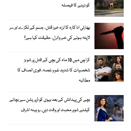
کو دینے کا فیصلہ
بھارتی اداکارہ کا لرزہ خیز قتل، جسم کے ٹکڑے اور سر
لاپتہ ہونے کی خبر وائرل، حقیقت کیا ہے؟
کراچی میں 18 ماہ کی بچی کے قتل پر شوبز
شخصیات کا شدید غم و غصہ، فوری انصاف کا
مطالبہ
بچے کی پیدائش کے بعد بیوی کو ڈپریشن سے بچانے
کیلئے شوہر محبت اور وقت دیں، روبینہ اشرف