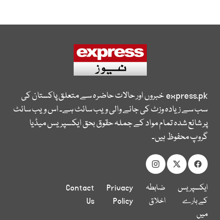
express.pk
خبروں اور حالات حاضرہ سے متعلق پاکستان کی
سب سے زیادہ وزٹ کی جانے والی ویب سائٹ ہے۔ اس ویب سائٹ
پر شائع شدہ تمام مواد کے جملہ حقوق بحق ایکسپریس میڈیا
گروپ محفوظ ہیں۔
ایکسپریس
ضابطہ
Privacy
Contact
کے بارے
اخلاق
Policy
Us
میں