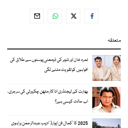
متعلقہ
نمرہ خان اور شوہر کی ذومعنی پوسٹوں سے طلاق کی
افواہوں کو تقویت ملنے لگی
بھارت کے لیجنڈری اداکار متھن چکرورتی کی سرجری،
اب حالت کیسی ہے؟
2025 کا ’کمال فن ایوارڈ‘ ادیب عبدالرحمٰن براہوی