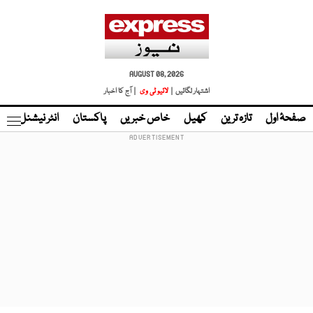
AUGUST 08, 2026
اشتہار لگائیں |
لائیو ٹی وی
| آج کا اخبار
صفحۂ اول
تازہ ترین
کھیل
خاص خبریں
پاکستان
انٹر نیشنل
ٹا