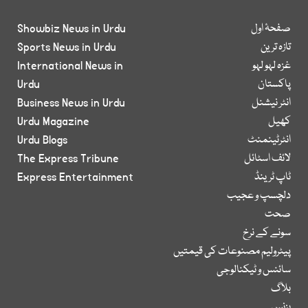
صفحۂ اول
Showbiz News in Urdu
تازہ ترین
Sports News in Urdu
غزہ لہو لہو
International News in
پاکستان
Urdu
انٹر نیشنل
Business News in Urdu
کھیل
Urdu Magazine
انٹرٹینمنٹ
Urdu Blogs
لائف اسٹائل
The Express Tribune
ٹاپ ٹرینڈ
Express Entertainment
دلچسپ و عجیب
صحت
سونے کے نرخ
پیٹرولیم مصنوعات کی قیمتیں
سائنس و ٹیکنالوجی
بلاگ
بزنس