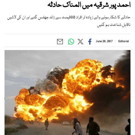
احمد پور شرقیہ میں المناک حادثہ
حادثے کا شکار ہونے والے زیادہ تر افراد 80فیصد سے زائد جھلس گئے اور ان کی لاشیں
ناقابل شناخت ہو گئیں
June 26, 2017
Editorial