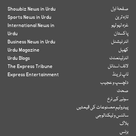
صفحۂ اول
Showbiz News in Urdu
تازہ ترین
Sports News in Urdu
غزہ لہو لہو
International News in
پاکستان
Urdu
انٹر نیشنل
Business News in Urdu
کھیل
Urdu Magazine
انٹرٹینمنٹ
Urdu Blogs
لائف اسٹائل
The Express Tribune
ٹاپ ٹرینڈ
Express Entertainment
دلچسپ و عجیب
صحت
سونے کے نرخ
پیٹرولیم مصنوعات کی قیمتیں
سائنس و ٹیکنالوجی
بلاگ
بزنس