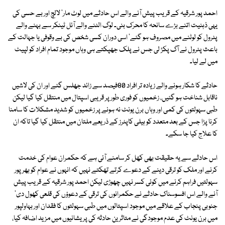
احمد پور شرقیہ کے قریب پیش آنے والے اس حادثے میں لوٹ مار' لالچ اور بے حسی کی
یہی ذہنیت اتنے بڑے سانحہ کا محرک بنی۔ لوگ الٹنے والے آئل ٹینکر سے بہنے والے
پٹرول کو لوٹنے میں مصروف ہو گئے' اسی دوران کسی شخص کی بے وقوفی یا جہالت کے
باعث پٹرول نے آگ پکڑ لی جس نے پلک جھپکتے ہی وہاں موجود تمام افراد کو لپیٹ
میں لے لیا۔
حادثے کا شکار ہونے والے زیادہ تر افراد 80فیصد سے زائد جھلس گئے اور ان کی لاشیں
ناقابل شناخت ہو گئیں، زخمیوں کو فوری طور پر قریبی اسپتال میں منتقل کیا گیا لیکن
طبی سہولتوں کی کمی اور وہاں برن یونٹ نہ ہونے پر زخمیوں کو شدید مشکلات کا سامنا
کرنا پڑا جس کے بعد متعدد کو ہیلی کاپٹرز کے ذریعے ملتان میں منتقل کیا گیا تاکہ ان
کا علاج کیا جا سکے۔
اس حادثے سے یہ حقیقت بھی کھل کر سامنے آئی ہے کہ حکمران عوام کی خدمت
کرنے اور ملک کو ترقی دینے کے دعوے کرتے تھکتے نہیں کہ انہوں نے عوام کو بھرپور
سہولتیں فراہم کرنے میں کوئی کسر نہیں چھوڑی لیکن احمد پور شرقیہ کے قریب پیش
آنے والے اس افسوسناک حادثے نے حکمرانوں کی ترقی کے دعوؤں کی قلعی کھول دی'
جنوبی پنجاب کے علاقے میں موجود اسپتالوں میں طبی سہولتوں کا فقدان اور بہاولپور
میں برن یونٹ کی عدم موجودگی نے متاثرین حادثہ کی پریشانیوں میں مزید اضافہ کیا،