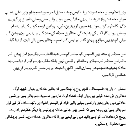
وزیراعظم میاں محمد نواز شریف' آرمی چیف جنرل قمر جاوید باجوہ اور وزیراعلیٰ پنجاب
میاں محمد شہباز شریف نے بھی حادثے میں ہونے والے جانی و مالی نقصان پر گہرے
دکھ کا اظہار کرتے ہوئے زخمیوں کو بہترین طبی سہولتیں فراہم کرنے کے لیے تمام
وسائل بروئے کار لانے کی ہدایت کی۔ متاثرین حادثہ کی مدد کے لیے آرمی ایوی ایشن کے
ہیلی کاپٹرز بھی موقع پر پہنچ گئے اور آرمی کے تمام اسپتالوں میں ہائی الرٹ کر دیا گیا۔
اس حادثے پر جتنا بھی افسوس کیا جائے کم ہے، عیدالفطر سے ایک روز قبل پیش آنے
والے اس حادثے نے سیکڑوں خاندانوں کو ہی نہیں بلکہ ملک بھر سوگوار کر دیا ہے ۔ یہ
حادثہ بحیثیت مجموعی ہماری قومی لالچی ذہنیت اور بے حسی کے رویے کی بھی
عکاسی کرتا ہے۔
ہمارے ہاں یہ افسوسناک کلچر رواج پا چکا ہے کہ جائے حادثہ پر جہاں کچھ لوگ
متاثرین کی مدد کرتے ہیں وہاں ایک تعداد لوٹ مار میں مصروف ہو جاتی ہے اور کسی
حادثے میں جاں بحق یا زخمی ہونے والے افراد کی قیمتی اشیاء پر ہاتھ صاف کر کے فرار
ہو جاتی ہے' یہی وجہ ہے کہ کسی بھی جائے حادثہ پر پولیس یا دیگر حکومتی ادارے
پہنچ کر معاملات کو اپنے ہاتھ میں لے لیتے ہیں تاکہ متاثرین حادثہ مزید کسی پریشانی
سے محفوظ رہ سکیں۔