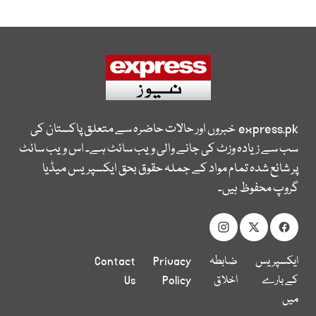
express.pk
خبروں اور حالات حاضرہ سے متعلق پاکستان کی
سب سے زیادہ وزٹ کی جانے والی ویب سائٹ ہے۔ اس ویب سائٹ
پر شائع شدہ تمام مواد کے جملہ حقوق بحق ایکسپریس میڈیا
گروپ محفوظ ہیں۔
ایکسپریس
ضابطہ
Privacy
Contact
کے بارے
اخلاق
Policy
Us
میں