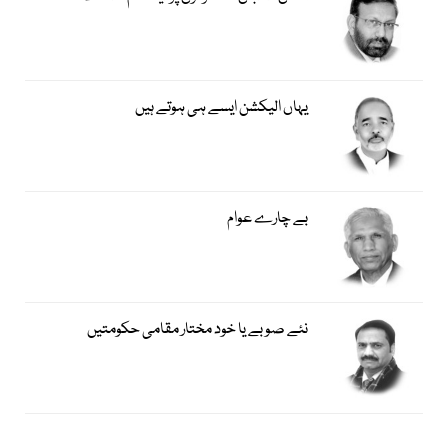
یہاں الیکشن ایسے ہی ہوتے ہیں
بے چارے عوام
نئے صوبے یا خود مختار مقامی حکومتیں