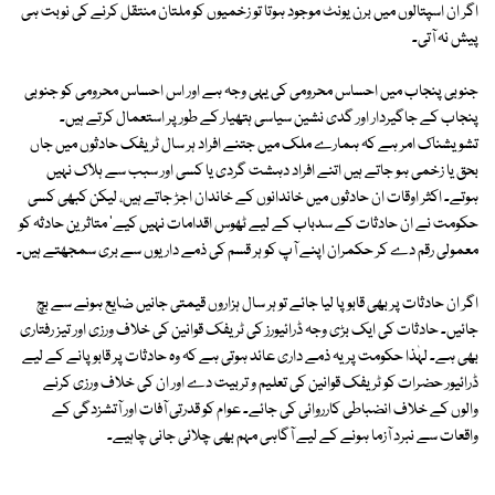
اگر ان اسپتالوں میں برن یونٹ موجود ہوتا تو زخمیوں کو ملتان منتقل کرنے کی نوبت ہی
پیش نہ آتی۔
جنوبی پنجاب میں احساس محرومی کی یہی وجہ ہے اور اس احساس محرومی کو جنوبی
پنجاب کے جاگیردار اور گدی نشین سیاسی ہتھیار کے طور پر استعمال کرتے ہیں۔
تشویشناک امر ہے کہ ہمارے ملک میں جتنے افراد ہر سال ٹریفک حادثوں میں جاں
بحق یا زخمی ہو جاتے ہیں اتنے افراد دہشت گردی یا کسی اور سبب سے ہلاک نہیں
ہوتے۔ اکثر اوقات ان حادثوں میں خاندانوں کے خاندان اجڑ جاتے ہیں، لیکن کبھی کسی
حکومت نے ان حادثات کے سدباب کے لیے ٹھوس اقدامات نہیں کیے' متاثرین حادثہ کو
معمولی رقم دے کر حکمران اپنے آپ کو ہر قسم کی ذمے داریوں سے بری سمجھتے ہیں۔
اگر ان حادثات پر بھی قابو پا لیا جائے تو ہر سال ہزاروں قیمتی جانیں ضایع ہونے سے بچ
جائیں۔ حادثات کی ایک بڑی وجہ ڈرائیورز کی ٹریفک قوانین کی خلاف ورزی اور تیز رفتاری
بھی ہے۔ لہٰذا حکومت پر یہ ذمے داری عائد ہوتی ہے کہ وہ حادثات پر قابو پانے کے لیے
ڈرائیور حضرات کو ٹریفک قوانین کی تعلیم و تربیت دے اور ان کی خلاف ورزی کرنے
والوں کے خلاف انضباطی کارروائی کی جائے۔ عوام کو قدرتی آفات اور آتشزدگی کے
واقعات سے نبرد آزما ہونے کے لیے آگاہی مہم بھی چلائی جانی چاہیے۔