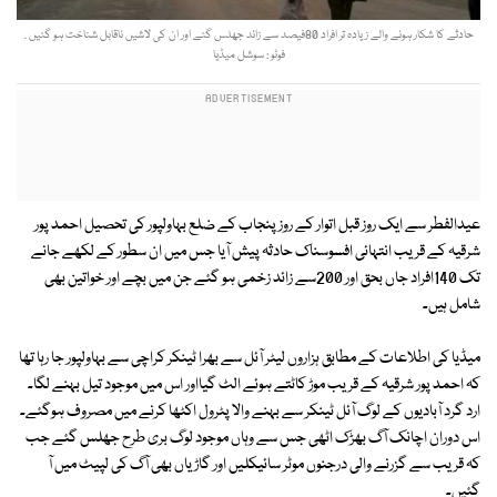
حادثے کا شکار ہونے والے زیادہ تر افراد 80فیصد سے زائد جھلس گئے اور ان کی لاشیں ناقابل شناخت ہو گئیں .
فوٹو : سوشل میڈیا
عیدالفطر سے ایک روز قبل اتوار کے روز پنجاب کے ضلع بہاولپور کی تحصیل احمد پور
شرقیہ کے قریب انتہائی افسوسناک حادثہ پیش آیا جس میں ان سطور کے لکھے جانے
تک 140افراد جاں بحق اور 200سے زائد زخمی ہو گئے جن میں بچے اور خواتین بھی
شامل ہیں۔
میڈیا کی اطلاعات کے مطابق ہزاروں لیٹر آئل سے بھرا ٹینکر کراچی سے بہاولپور جا رہا تھا
کہ احمد پور شرقیہ کے قریب موڑ کاٹتے ہوئے الٹ گیااور اس میں موجود تیل بہنے لگا۔
ارد گرد آبادیوں کے لوگ آئل ٹینکر سے بہنے والا پٹرول اکٹھا کرنے میں مصروف ہوگئے۔
اس دوران اچانک آگ بھڑک اٹھی جس سے وہاں موجود لوگ بری طرح جھلس گئے جب
کہ قریب سے گزرنے والی درجنوں موٹر سائیکلیں اور گاڑیاں بھی آگ کی لپیٹ میں آ
گئیں۔