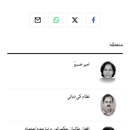
متعلقہ
امیر خسروؒ
نظام کی دہائی
افغان طالبان حکمرانوں پر نیا عدم اعتماد