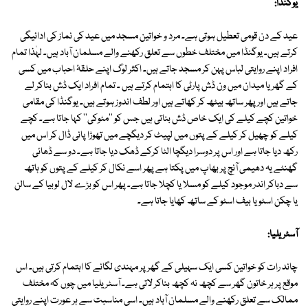
یوگنڈا:
عید کے دن قومی تعطیل ہوتی ہے۔ مرد و خواتین مسجد میں عید کی نماز کی ادائیگی
کرتے ہیں۔ یوگنڈا میں مختلف خطوں سے تعلق رکھنے والے مسلمان آباد ہیں۔ لہٰذا تمام
افراد اپنے روایتی لباس پہن کر مسجد جاتے ہیں۔ اکثر لوگ اپنے حلقۂ احباب میں کسی
کے گھر یا میدان میں ون ڈش پارٹی کا اہتمام کرتے ہیں ۔ تمام افراد ایک ڈش بناکر لے
جاتے ہیں اور پھر ساتھ بیٹھ کر کھاتے ہیں اور لطف اندوز ہوتے ہیں۔ یوگنڈا کی مقامی
خواتین کچے کیلے کی ایک خاص ڈش بناتی ہیں جس کو ''مٹوکی'' کہا جاتا ہے۔ کچے
کیلے کو چھیل کر کیلے کے پتوں میں لپیٹ کر دیگچے میں تھوڑا پانی ڈال کر اس میں
رکھ دیا جاتا ہے اور اس پر دوسرا دیگچا الٹا کرکے ڈھک دیا جاتا ہے۔ دو سے ڈھائی
گھنٹے یہ دھیمی آنچ پر بھاپ میں پکتا ہے پھر اسے نکال کر کیلے کے پتوں کو ہاتھ
سے دباکر اندر موجود کیلے کو مسلا یا کچلا جاتا ہے۔ پھر اس کو بڑے لال لوبیا کے سالن
یا چکن اسٹویا بیف اسٹو کے ساتھ کھایا جاتا ہے۔
آسٹریلیا:
چاند رات کو خواتین کسی ایک سہیلی کے گھر پر مہندی لگانے کا اہتمام کرتی ہیں۔ اس
موقع پر ہر خاتون گھر سے کچھ نہ کچھ بناکر لاتی ہے۔ آسٹریلیا میں چوں کہ مختلف
ممالک سے تعلق رکھنے والے مسلمان آباد ہیں۔ اسی مناسبت سے ہر عورت اپنے روایتی