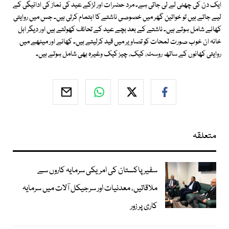
ایک دن کی چھٹی لے لی جاتی ہے۔ مرد حضرات اور لڑکے عید کی نماز کی ادائیگی کے
لیے جاتے ہیں تو خواتین گھر میں خصوصی ناشتے کا اہتمام کرتی ہیں۔ جس میں روایتی
کھانے شامل ہوتے ہیں۔ ناشتے کے بعد بچے عید کے تحائف کھولتے ہیں اور دیگر اہل
خانہ ان خوب صورت لمحات کو تصاویر میں قید کرلیتے ہیں۔ کھانے اور میٹھے میں
روایتی کھانوں کے ساتھ روسٹ، کیک، چیز کیک وغیرہ بھی شامل ہوتے ہیں۔
متعلقہ
سفیر پاکستان کی امریکی سرمایہ کاروں سے
ملاقاتیں، معدنیات اور سرجیکل آلات میں سرمایہ
کاری پر زور