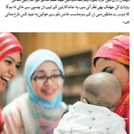
مہمان داری میں گزرتا ہے۔ دیگر ممالک میں عیدالفطر منانے کے انداز میں مقامی
روایات کی جھلک بھی نظر آتی ہے۔ یہ جاننا قارئین کے لیے دل چسپی سے خالی نہ ہوگا
کہ دوسرے ملکوں میں ان کے ہم مذہب خاص طور سے خواتین یہ عید کس طرح مناتی
ہیں۔