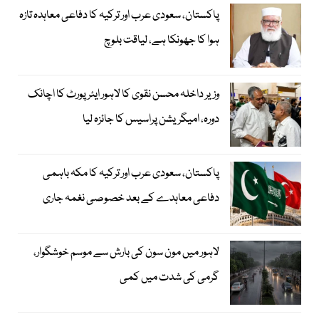
پاکستان، سعودی عرب اور ترکیہ کا دفاعی معاہدہ تازہ
ہوا کا جھونکا ہے، لیاقت بلوچ
وزیر داخلہ محسن نقوی کا لاہور ایئر پورٹ کا اچانک
دورہ، امیگریشن پراسیس کا جائزہ لیا
پاکستان، سعودی عرب اور ترکیہ کا مکہ باہمی
دفاعی معاہدے کے بعد خصوصی نغمہ جاری
لاہور میں مون سون کی بارش سے موسم خوشگوار،
گرمی کی شدت میں کمی