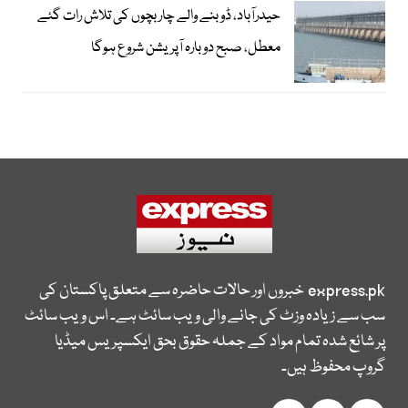
حیدرآباد، ڈوبنے والے چار بچوں کی تلاش رات گئے
معطل، صبح دوبارہ آپریشن شروع ہوگا
express.pk
خبروں اور حالات حاضرہ سے متعلق پاکستان کی
سب سے زیادہ وزٹ کی جانے والی ویب سائٹ ہے۔ اس ویب سائٹ
پر شائع شدہ تمام مواد کے جملہ حقوق بحق ایکسپریس میڈیا
گروپ محفوظ ہیں۔