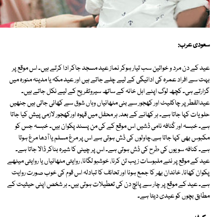
سعودی عرب:
عید کے دن مرد و خواتین سب تیار ہوکر نماز عید مسجد جاکر ادا کرتے ہیں۔ اس موقع پر
بہت سے افراد عمرہ کی ادائیگی کے لیے چلے جاتے ہیں اور عید مکہ یا مدینہ منورہ میں
گزارتے ہی۔ کچھ لوگ اپنے اہل خانہ کے ساتھ سیروتفریح کے لیے نکل جاتے ہیں۔
عیدالفطر پر چاکلیٹ اور کھجور سے بنی مٹھائیاں وہاں شوق سے کھائی جاتی ہیں جنھیں
حلویات کہا جاتا ہے۔ ہر کھانے کے بعد، ہر محفل میں قہوہ اورکھجور لازمی پیش کیا جاتا
ہے۔ خبسہ اور کُنافہ نامی ڈشیں اس موقع کے کی من پسند پکوان ہیں۔ خبسہ جس کو
مکبوس بھی کہا جاتا ہے،چاولوں کی ڈش ہوتی ہے اس پر مرغ مسلم یا آدھا مرغ ہوتا
ہے۔ کنافہ سویوں کی طرح کی ڈش ہوتی ہے۔ اس پر چینی کا شیرہ بناکر ڈالا جاتا ہے۔
عید کے موقع پر نئے ملبوسات زیب تن کرنا، خوشبو لگانا، روایتی مٹھائیاں یا روایتی میٹھے
پکوان کھانا، خاندان بھر کا جمع ہونا اور تحائف کا تبادلہ اس قوم کی خوب صورت روایت
ہے۔ عید کے موقع پر چار سے پانچ دن کی تعطیلات ہوتی ہیں۔ ہر شخص اپنی حیثیت کے
مطابق بچوں کو عیدی دیتا ہے۔