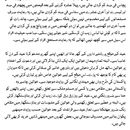
پچاس فی صد کم کردی جاتی ہیں۔ پہلا عشرہ گزرنے کے بعد قیمتوں میں پچھتر فی صد
اور تیسرے اور آخری عشرے میں ستاسی فی صد کم کردی جاتی ہیں۔ یہ رعایت صرف
مسلمانوں کے لیے مخصوص نہیں ہوتی بلکہ سبھی کے لیے ہوتی ہے۔ چاند رات کو
جب آخری دو گھنٹے رہ جاتے ہیں تو ان دو گھنٹوں میں ہر چیز پانچ یورو کی کردی جاتی
ہے تاکہ ہر کوئی نیا لباس زیب تن کرسکے، نئے جوتے پہن سکے۔ صاحب حیثیت افراد
اس سیل میں سے کچھ نہیں اٹھاتے کہ یہ رعایت مستحق افراد کے لیے ہوتی ہے۔
عید کے موقع پر رشتے داروں کے گھر جانا اور انھیں اپنے گھر پر مدعو کرنا عید کے دن کا
خاصا ہے۔ البتہ تمام مہمان خواتین ایک ایک ڈش بناکر لاتی ہیں اور دعوت کے اختتام
پر خواتین ساتھ مل کر برتن دھوتی ہیں اور باورچی خانے کی صفائی کرتی ہیں تاکہ میزبان
پر بھی کام کا بوجھ نہ پڑے۔ اس موقع کے لیے خواتین خاص طور پر تیاری کرتی ہیں۔
پاکستان کی طرح وہاں بھی مہندی لگانے کی روایت موجود ہے۔ خواتین چاہے وہ
پاکستانی ہوں، مقامی ہوں یا کسی اور مسلم ملک سے تعلق رکھتی ہوں، اپنے ہاتھوں کو
حنا سے ضرور رنگتی ہیں۔ عید کے روز زرق برق کپڑے زیب تن کرتی اور بناؤسنگھار کرتی
ہیں۔ البتہ ہر خطے سے تعلق رکھنے والی خواتین کے ملبوسات اور بناؤ سنگھار میں مقامی
رنگ ضرور جھلکتا ہے۔ نماز عید سے فراغت کے بعد خواتین حسب روایت میٹھے
پکوان بنانے میں مصروف ہوجاتی ہیں۔ بعض گھروں میں میٹھی ڈشیں خرید کر بھی لائی
جاتی ہیں۔