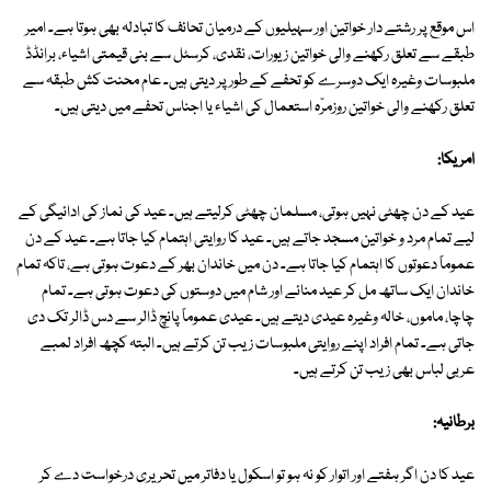
اس موقع پر رشتے دار خواتین اور سہیلیوں کے درمیان تحائف کا تبادلہ بھی ہوتا ہے۔ امیر
طبقے سے تعلق رکھنے والی خواتین زیورات، نقدی، کرسٹل سے بنی قیمتی اشیاء، برانڈڈ
ملبوسات وغیرہ ایک دوسرے کو تحفے کے طور پر دیتی ہیں۔ عام محنت کش طبقہ سے
تعلق رکھنے والی خواتین روزمرّہ استعمال کی اشیاء یا اجناس تحفے میں دیتی ہیں۔
امریکا:
عید کے دن چھٹی نہیں ہوتی، مسلمان چھٹی کرلیتے ہیں۔ عید کی نماز کی ادائیگی کے
لیے تمام مرد و خواتین مسجد جاتے ہیں۔ عید کا روایتی اہتمام کیا جاتا ہے۔ عید کے دن
عموماً دعوتوں کا اہتمام کیا جاتا ہے۔ دن میں خاندان بھر کے دعوت ہوتی ہے، تاکہ تمام
خاندان ایک ساتھ مل کر عید منائے اور شام میں دوستوں کی دعوت ہوتی ہے۔ تمام
چاچا، ماموں، خالہ وغیرہ عیدی دیتے ہیں۔ عیدی عموماً پانچ ڈالر سے دس ڈالر تک دی
جاتی ہے۔ تمام افراد اپنے روایتی ملبوسات زیب تن کرتے ہیں۔ البتہ کچھ افراد لمبے
عربی لباس بھی زیب تن کرتے ہیں۔
برطانیہ:
عید کا دن اگر ہفتے اور اتوار کو نہ ہو تو اسکول یا دفاتر میں تحریری درخواست دے کر