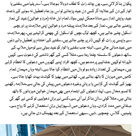
پکوان بناکر لاتی ہے۔ یوں چاند رات کا لطف دوبالا ہوجاتا ہے۔ آسٹریلیا میں ہفتے یا
اتوار کے دن کے علاوہ اگر کسی دن عید پڑجائے تو اس روز عام تعطیل نہ ہونے کے باعث
عید روایتی انداز سے منانا ممکن نہیں ہوتا۔ تمام اہل خانہ (مرد و خواتین) عید کی نماز
پڑھنے جاتے ہیں۔ نماز کے بعد ملازمت پیشہ مرد و خواتین اپنی ملازمت پر اور بچے
اسکول چلے جاتے ہیں۔ کچھ لوگ بچوں کو اسکول کی چھٹی کرالیتے ہیں۔ پھر ملازمت
سے واپسی پر رات کو کہیں ڈنر پر چلے جاتے ہیں۔ ہفتے کے اختتام پر تعطیل والے دنوں
میں عید منائی جاتی ہے۔ البتہ جب ہفتے یا اتوار کو عید ہوتی ہے تو میل ملاپ کے
ساتھ دعوتوں کا سلسلہ چلتا رہتا ہے۔ مثلاً کسی کے گھر ناشتے کی دعوت ہے، کہیں
ظہرانہ توکہیں عشائیے پر مدعو ہیں۔ کچھ افراد اپنے گھروں میں دعوتوں کا انتظام کرتے
ہیں۔ مہمانوں کی تعداد زیادہ ہو تو ہال میں انتظام کیا جاتا ہے۔البتہ وہاں مہمان تمام
کاموں میں میزبان کا ہاتھ بٹاتے ہیں۔ کھانے میں بھیڑ کا گوشت بہت کھایا جاتا ہے۔
بھیڑ کے گوشت کی کڑاہی یا بریانی وغیرہ دعوتوں میں پیش کی جاتی ہے۔ملازمہ رکھنے
کا تصور محال ہے۔ لہٰذا دعوتوں کے اہتمام میں بھی مہمان خواتین میزبانوں کا ہاتھ
بٹاتی ہیں۔ مثلاً کوئی سالن بناکر لے آتی ہے۔کسی نے برتن دھولیے، تو کسی نے گھر کی
صفائی میں مدد کرادی۔ وہاں دعوتوں میں ڈسپوزایبل برتن استعمال کرنے کا رواج ہے۔
پلیٹیں، گلاس، چمچے ، شیں، سبھی استعمال کے بعد پھینک دی جاتی ہیں۔