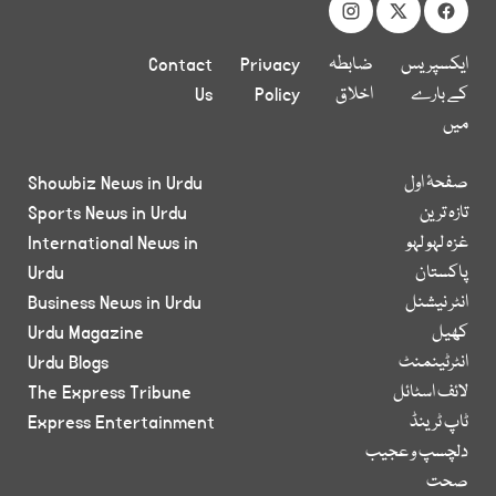
ایکسپریس
ضابطہ
Privacy
Contact
کے بارے
اخلاق
Policy
Us
میں
صفحۂ اول
Showbiz News in Urdu
تازہ ترین
Sports News in Urdu
غزہ لہو لہو
International News in
پاکستان
Urdu
انٹر نیشنل
Business News in Urdu
کھیل
Urdu Magazine
انٹرٹینمنٹ
Urdu Blogs
لائف اسٹائل
The Express Tribune
ٹاپ ٹرینڈ
Express Entertainment
دلچسپ و عجیب
صحت