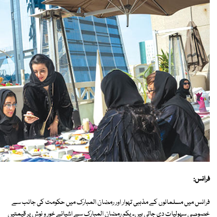
فرانس:
فرانس میں مسلمانوں کے مذہبی تہوار اور رمضان المبارک میں حکومت کی جانب سے
خصوصی سہولیات دی جاتی ہیں۔ یکم رمضان المبارک سے اشیائے خور و نوش پر قیمتیں