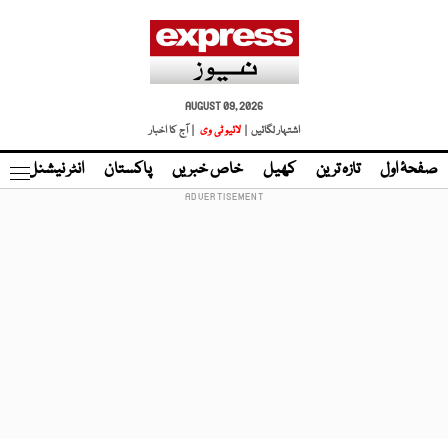
AUGUST 09, 2026
اشتہار لگائیں |
لائیو ٹی وی
| آج کا اخبار
صفحۂ اول
تازہ ترین
کھیل
خاص خبریں
پاکستان
انٹر نیشنل
ٹا