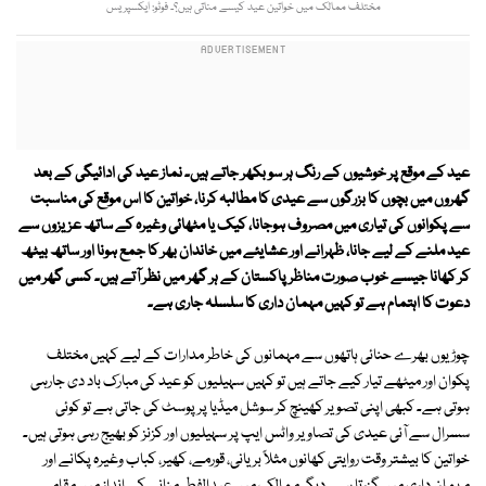
مختلف ممالک میں خواتین عید کیسے مناتی ہیں؟۔ فوٹو: ایکسپریس
عید کے موقع پر خوشیوں کے رنگ ہر سو بکھر جاتے ہیں۔ نماز عید کی ادائیگی کے بعد
گھروں میں بچوں کا بزرگوں سے عیدی کا مطالبہ کرنا، خواتین کا اس موقع کی مناسبت
سے پکوانوں کی تیاری میں مصروف ہوجانا، کیک یا مٹھائی وغیرہ کے ساتھ عزیزوں سے
عید ملنے کے لیے جانا، ظہرانے اور عشایئے میں خاندان بھر کا جمع ہونا اور ساتھ بیٹھ
کر کھانا جیسے خوب صورت مناظر پاکستان کے ہر گھر میں نظر آتے ہیں۔ کسی گھر میں
دعوت کا اہتمام ہے تو کہیں مہمان داری کا سلسلہ جاری ہے۔
چوڑیوں بھرے حنائی ہاتھوں سے مہمانوں کی خاطر مدارات کے لیے کہیں مختلف
پکوان اور میٹھے تیار کیے جاتے ہیں تو کہیں سہیلیوں کو عید کی مبارک باد دی جارہی
ہوتی ہے۔ کبھی اپنی تصویر کھینچ کر سوشل میڈیا پر پوسٹ کی جاتی ہے تو کوئی
سسرال سے آئی عیدی کی تصاویر واٹس ایپ پر سہیلیوں اور کزنز کو بھیج رہی ہوتی ہیں۔
خواتین کا بیشتر وقت روایتی کھانوں مثلاً بریانی، قورمے، کھیر، کباب وغیرہ پکانے اور