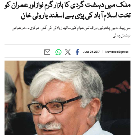
ملک میں دہشت گردی کا بازار گرم نواز اور عمران کو
تخت اسلام آباد کی پڑی ہے اسفند یار ولی خان
سی پیک میں پختونوں اور قبائلی عوام کے ساتھ زیادتی کی گئی، مرکزی صدر عوامی
نیشنل پارٹی
June 29, 2017
Numainda Express