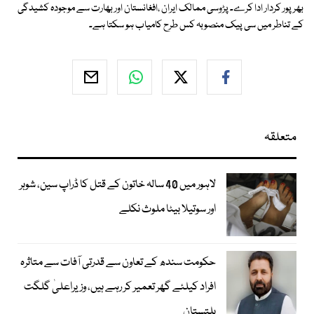
بھرپور کردار ادا کرے۔ پڑوسی ممالک ایران ،افغانستان اور بھارت سے موجودہ کشیدگی
کے تناطر میں سی پیک منصوبہ کس طرح کامیاب ہو سکتا ہے۔
متعلقہ
لاہور میں 40 سالہ خاتون کے قتل کا ڈراپ سین، شوہر
اور سوتیلا بیٹا ملوث نکلے
حکومت سندھ کے تعاون سے قدرتی آفات سے متاثرہ
افراد کیلئے گھر تعمیر کر رہے ہیں، وزیراعلیٰ گلگت
بلتستان