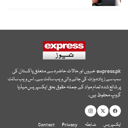
express.pk
خبروں اور حالات حاضرہ سے متعلق پاکستان کی
سب سے زیادہ وزٹ کی جانے والی ویب سائٹ ہے۔ اس ویب سائٹ
پر شائع شدہ تمام مواد کے جملہ حقوق بحق ایکسپریس میڈیا
گروپ محفوظ ہیں۔
ایکسپریس
ضابطہ
Privacy
Contact