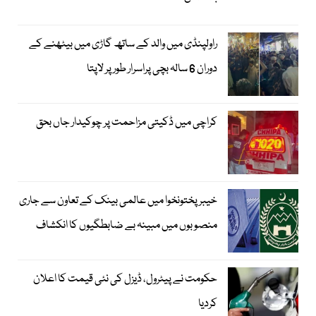
راولپنڈی میں والد کے ساتھ گاڑی میں بیٹھنے کے
دوران 6 سالہ بچی پراسرار طور پر لاپتا
کراچی میں ڈکیتی مزاحمت پر چوکیدار جاں بحق
خیبرپختونخوا میں عالمی بینک کے تعاون سے جاری
منصوبوں میں مبینہ بے ضابطگیوں کا انکشاف
حکومت نے پیٹرول، ڈیزل کی نئی قیمت کا اعلان
کردیا