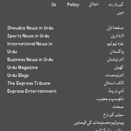
کے بارے
اخلاق
Policy
Us
میں
صفحۂ اول
Showbiz News in Urdu
تازہ ترین
Sports News in Urdu
غزہ لہو لہو
International News in
پاکستان
Urdu
انٹر نیشنل
Business News in Urdu
کھیل
Urdu Magazine
انٹرٹینمنٹ
Urdu Blogs
لائف اسٹائل
The Express Tribune
ٹاپ ٹرینڈ
Express Entertainment
دلچسپ و عجیب
صحت
سونے کے نرخ
پیٹرولیم مصنوعات کی قیمتیں
سائنس و ٹیکنالوجی