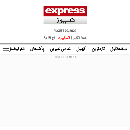
AUGUST 06, 2026
اشتہار لگائیں |
لائیو ٹی وی
| آج کا اخبار
صفحۂ اول
تازہ ترین
کھیل
خاص خبریں
پاکستان
انٹر نیشنل
ٹا