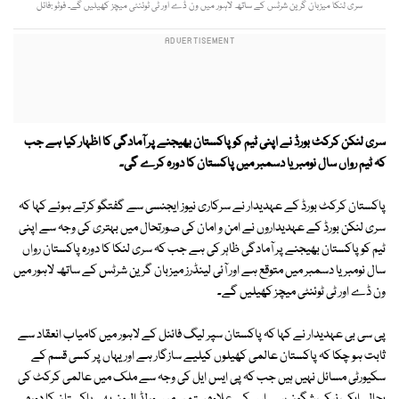
سری لنکا میزبان گرین شرٹس کے ساتھ لاہور میں ون ڈے اور ٹی ٹوئنٹی میچز کھیلیں گے۔ فوٹو :فائل
سری لنکن کرکٹ بورڈ نے اپنی ٹیم کو پاکستان بھیجنے پر آمادگی کا اظہار کیا ہے جب
کہ ٹیم رواں سال نومبر یا دسمبر میں پاکستان کا دورہ کرے گی۔
پاکستان کرکٹ بورڈ کے عہدیدار نے سرکاری نیوز ایجنسی سے گفتگو کرتے ہوئے کہا کہ
سری لنکن بورڈ کے عہدیداروں نے امن و امان کی صورتحال میں بہتری کی وجہ سے اپنی
ٹیم کو پاکستان بھیجنے پر آمادگی ظاہر کی ہے جب کہ سری لنکا کا دورہ پاکستان رواں
سال نومبر یا دسمبر میں متوقع ہے اور آئی لینڈرز میزبان گرین شرٹس کے ساتھ لاہور میں
ون ڈے اور ٹی ٹوئنٹی میچز کھیلیں گے۔
پی سی بی عہدیدار نے کہا کہ پاکستان سپر لیگ فائنل کے لاہور میں کامیاب انعقاد سے
ثابت ہو چکا کہ پاکستان عالمی کھیلوں کیلیے سازگار ہے اور یہاں پر کسی قسم کے
سکیورٹی مسائل نہیں ہیں جب کہ پی ایس ایل کی وجہ سے ملک میں عالمی کرکٹ کی