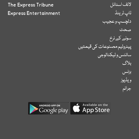
لائف اسٹائل
The Express Tribune
ٹاپ ٹرینڈ
Express Entertainment
دلچسپ و عجیب
صحت
سونے کے نرخ
پیٹرولیم مصنوعات کی قیمتیں
سائنس و ٹیکنالوجی
بلاگ
بزنس
ویڈیوز
جرائم