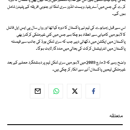
بحالی ایک نیک شگون ہے، اس کے علاوہ ستمبر میں ورلڈ الیون بھی پاکستان کا دورہ
کرے گی جس میں آسٹریلیا، ویسٹ انڈیز، سری لنکا اور جنوبی افریقہ کے پلیئرز شامل
ہوں گے۔
اس سے قبل زمبابوے کی ٹیم نے پاکستان کا دورہ کیا تھا اور رواں سال پی ایس ایل فائنل
کا لاہور میں کامیابی سے انعقاد ہو چکا ہے جس میں کئی غیرملکی کرکٹرز بھی
پاکستان میں ایکشن میں دکھائی دیے جب کہ سری لنکن بورڈ کی جانب سے فیصلہ
پاکستان میں انٹرنیشنل کرکٹ کی بحالی میں مددگار ثابت ہوگا۔
واضح رہے کہ 3 مارچ 2009 میں لاہور میں سری لنکن ٹیم پر دہشتگرد حملے کے بعد
غیرملکی ٹیمیں پاکستان آنے سے انکار کر چکی ہیں۔
متعلقہ