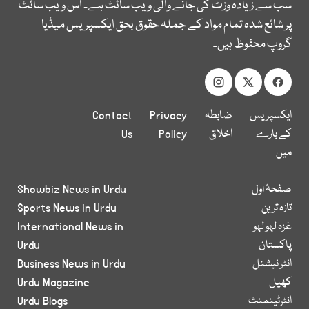
سب سے زیادہ وزٹ کی جانے والی ویب سائٹ ہے۔ اس ویب سائٹ
پر شائع شدہ تمام مواد کے جملہ حقوق بحق ایکسپریس میڈیا
گروپ محفوظ ہیں۔
ایکسپریس
ضابطہ
Privacy
Contact
کے بارے
اخلاق
Policy
Us
میں
صفحۂ اول
Showbiz News in Urdu
تازہ ترین
Sports News in Urdu
غزہ لہو لہو
International News in
پاکستان
Urdu
انٹر نیشنل
Business News in Urdu
کھیل
Urdu Magazine
انٹرٹینمنٹ
Urdu Blogs