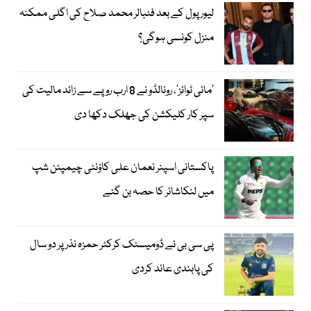
لیور پول کے بعد فٹبالر محمد صلاح کی اگلی ممکنہ
منزل کونسی ہوگی؟
’مائی ٹوائز‘، رونالڈو نے 8 ارب روپے سے زائد مالیت کی
سپر کار کلیکشن کی جھلک دکھا دی
پاکستانی اسپنر نعمان علی کاؤنٹی چیمپئن شپ
میں لنکاشائر کا حصہ بن گئے
پی سی بی نے ڈومیسٹک کرکٹر حمزہ نذر پر دو سال
کی پابندی عائد کردی