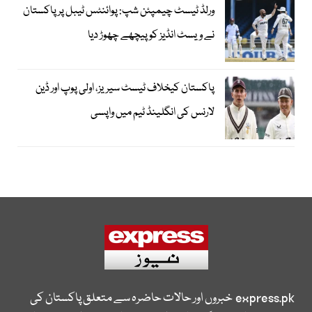
ورلڈ ٹیسٹ چیمپئن شپ: پوائنٹس ٹیبل پر پاکستان
نے ویسٹ انڈیز کو پیچھے چھوڑ دیا
پاکستان کیخلاف ٹیسٹ سیریز، اولی پوپ اور ڈین
لارنس کی انگلینڈ ٹیم میں واپسی
express.pk
خبروں اور حالات حاضرہ سے متعلق پاکستان کی