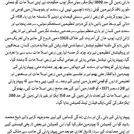
بارانی زمین کی حد 1000 ایکڑ مقرر ہوئی مگر ایوب حکومت نے اپنی اصلاحات کو عملی
طور پر نافذ کرنے میں کوئی زیادہ دلچسپی نہیں لی۔ سندھ اور بلوچستان میں فوجی اور
سول بیوروکریٹس کو زرعی اراضی سستی قیمت پر دینے کا سلسلہ جاری رہا۔ 60ء کی
دہائی کے وسط میں بائیں بازو کی مزدور تنظیمیں مستحکم ہوئیں۔ سرحد، پنجاب اور
سندھ میں کسان اور ہاری منظم ہوئے۔ سرحد میں ہشت نگر میں کسانوں نے تاریخی
لڑائی لڑی۔ ایوب خان کی آمریت کے خلاف 1968ء میں شروع کی جانے والی تحریک میں
بائیں بازو کی طلبہ تنظیم نیشنل اسٹوڈنٹس فیڈریشن کے علاوہ مزدور، کسان، صحافیوں
اور پروفیشنل تنظیموں نے بڑھ چڑھ کر حصہ لیا، یوں زرعی اصلاحات سب سے بڑا نعرہ بن
گیا۔ پیپلز پارٹی، نیشنل عوامی پارٹی اور عوامی لیگ نے زرعی اصلاحات کا وعدہ کیا۔
پیپلز پارٹی کو پنجاب اور سندھ کے دیہاتوں سے بھرپور حمایت ملی، پیپلز پارٹی کے
چیئرمین ذوالفقار علی بھٹو نے ہر جلسے جلوس میں زرعی اصلاحات اور صنعتوں اور
تعلیمی اداروں کو قومی تحویل میں لینے کے وعدے کیے۔ یہی وجہ ہے کہ پیپلز پارٹی
نے 20 دسمبر 1971ء کو اقتدار میں آنے کے بعد جامع زرعی اصلاحات کیں۔ بھٹوکی
زرعی اصلاحات کے تحت بارانی زمین کی حد 150 ایکڑ اور غیر بارانی زمین کی حد 300
ایکڑ مقررکی گئی۔ایک فیڈرل لینڈکمیشن بنایا گیا۔
پیپلز پارٹی کے بانی رکن اور ساری زندگی کسانوں کے لیے جدوجہد کرنے والے شیخ محمد
رشید کو اس کمیشن کا چیئرمین مقررکیا گیا۔ اس کمیشن نے بعض تاریخی فیصلے کیے
اور اپنی جماعت کے سردار فاروق لغاری جو بعد میں پیپلز پارٹی کی جانب سے ملک کے