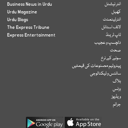
انٹر نیشنل
Business News in Urdu
کھیل
Urdu Magazine
انٹرٹینمنٹ
Urdu Blogs
لائف اسٹائل
The Express Tribune
ٹاپ ٹرینڈ
Express Entertainment
دلچسپ و عجیب
صحت
سونے کے نرخ
پیٹرولیم مصنوعات کی قیمتیں
سائنس و ٹیکنالوجی
بلاگ
بزنس
ویڈیوز
جرائم