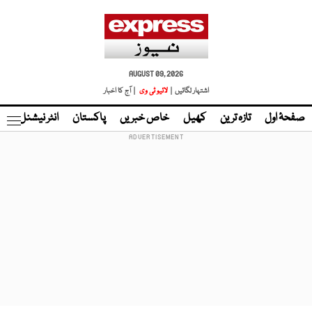
AUGUST 09, 2026
اشتہار لگائیں |
لائیو ٹی وی
| آج کا اخبار
صفحۂ اول
تازہ ترین
کھیل
خاص خبریں
پاکستان
انٹر نیشنل
ٹا