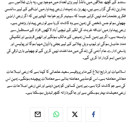
سندھ کے کچھ علاقوں میں بانڈڈ لیبر بڑی تعداد میں موجود ہیں۔ یہ ہاری غلاموں سے
بدترین زندگی گزارر ہے ہیں۔ پھر بڑے زمیندار زرعی پیداوار میں اضافے کے لیے سائنسی
فکر پر علمدرآمد نہیں کرتے جیسا کہ سینیٹر کریم خواجہ کہتے ہیں کہ اگر زرعی اراضی
چھوٹی ہو تو جس شخص کی زمین ہے وہ کاشت کررہا ہے تو زرعی پیداوار بڑھتی ہے۔
زرعی پیداوار میں اضافہ غربت کی لکیر کے نیچے آباد لاکھوں افراد کے مستقبل سے
وابستہ ہے۔ اگر بے زمین کسان زمینوں کے مالک ہونگے اور انھیں قرضے اور تکنیکی
مدد حاصل ہوگی اور ٹیوب ویل چلانے کے لیے بجلی یا ڈیزل مہیا ہوگا اور پولیس اور
یاستی ادارے عام آدمی کی زندگی میں مداخلت نہیں کریں گے تو چھوٹے ہاری ترقی کی
دوڑ میں اہم کردار ادا کریں گے۔
اسلامیات اور ذرایع ابلاغ کے ماہر پروفیسر سعید عثمانی کا کہنا ہے کہ زرعی اصلاحات
معاشی معاملہ ہے۔ اس کو مذہبی معاملہ بنانے سے معاملات پیچیدہ ہونگے۔ زمین اس
کی ہے جو کاشت کرتا ہے۔ بے زمین کسانوں کو زمین دینے اور نئی زرعی اصلاحات سے
زرعی معیشت بہتر ہوسکتی ہے اور جاگیردارانہ کلچر تبدیل ہوسکتا ہے۔