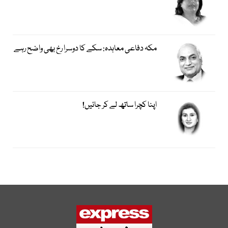
مکہ دفاعی معاہدہ: سکے کا دوسرا رخ بھی واضح رہے
اپنا کچرا ساتھ لے کر جائیں!