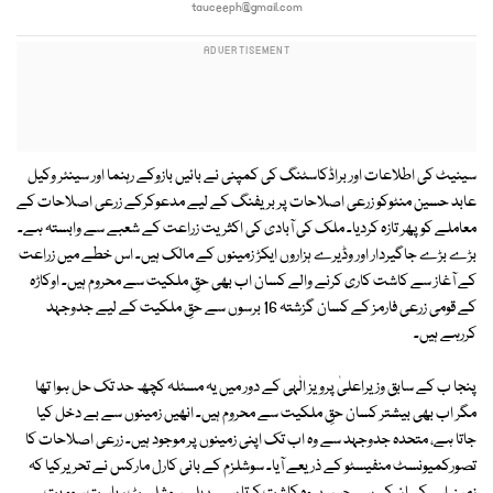
tauceeph@gmail.com
سینیٹ کی اطلاعات اور براڈکاسٹنگ کی کمپنی نے بائیں بازوکے رہنما اور سینئر وکیل
عابد حسین منٹوکو زرعی اصلاحات پر بریفنگ کے لیے مدعوکرکے زرعی اصلاحات کے
معاملے کو پھر تازہ کردیا۔ ملک کی آبادی کی اکثریت زراعت کے شعبے سے وابستہ ہے۔
بڑے بڑے جاگیردار اور وڈیرے ہزاروں ایکڑ زمینوں کے مالک ہیں۔ اس خطے میں زراعت
کے آغاز سے کاشت کاری کرنے والے کسان اب بھی حقِ ملکیت سے محروم ہیں۔ اوکاڑہ
کے قومی زرعی فارمز کے کسان گزشتہ 16 برسوں سے حقِ ملکیت کے لیے جدوجہد
کررہے ہیں۔
پنجا ب کے سابق وزیراعلیٰ پرویز الٰہی کے دور میں یہ مسئلہ کچھ حد تک حل ہوا تھا
مگر اب بھی بیشتر کسان حقِ ملکیت سے محروم ہیں۔ انھیں زمینوں سے بے دخل کیا
جاتا ہے، متحدہ جدوجہد سے وہ اب تک اپنی زمینوں پر موجود ہیں۔ زرعی اصلاحات کا
تصورکمیونسٹ منفیسٹو کے ذریعے آیا۔ سوشلزم کے بانی کارل مارکس نے تحریرکیا کہ