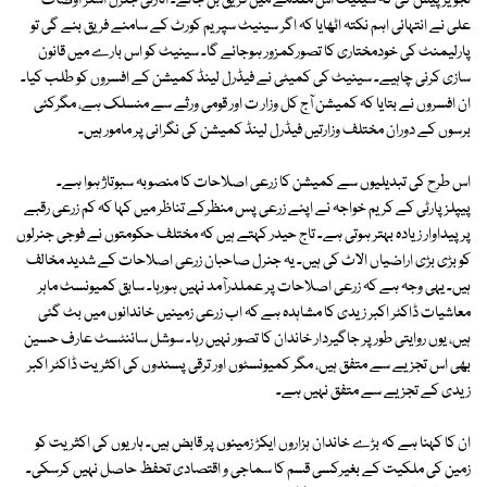
تجویز پیش کی کہ سینیٹ اس مقدمے میں فریق بن جائے۔ اٹارنی جنرل اشتر اوصاف
علی نے انتہائی اہم نکتہ اٹھایا کہ اگر سینیٹ سپریم کورٹ کے سامنے فریق بنے گی تو
پارلیمنٹ کی خودمختاری کا تصورکمزور ہوجائے گا۔ سینیٹ کو اس بارے میں قانون
سازی کرنی چاہیے۔ سینیٹ کی کمیٹی نے فیڈرل لینڈ کمیشن کے افسروں کو طلب کیا۔
ان افسروں نے بتایا کہ کمیشن آج کل وزار ت اور قومی ورثے سے منسلک ہے، مگرکئی
برسوں کے دوران مختلف وزارتیں فیڈرل لینڈ کمیشن کی نگرانی پر مامور ہیں۔
اس طرح کی تبدیلیوں سے کمیشن کا زرعی اصلاحات کا منصوبہ سبوتاژ ہوا ہے۔
پیپلزپارٹی کے کریم خواجہ نے اپنے زرعی پس منظرکے تناظر میں کہا کہ کم زرعی رقبے
پر پیداوار زیادہ بہتر ہوتی ہے۔ تاج حیدر کہتے ہیں کہ مختلف حکومتوں نے فوجی جنرلوں
کو بڑی بڑی اراضیاں الاٹ کی ہیں۔ یہ جنرل صاحبان زرعی اصلاحات کے شدید مخالف
ہیں۔ یہی وجہ ہے کہ زرعی اصلاحات پر عملدرآمد نہیں ہورہا۔ سابق کمیونسٹ ماہر
معاشیات ڈاکٹر اکبر زیدی کا مشاہدہ ہے کہ اب زرعی زمینیں خاندانوں میں بٹ گئی
ہیں، یوں روایتی طور پر جاگیردار خاندان کا تصور نہیں رہا۔ سوشل سائنٹسٹ عارف حسین
بھی اس تجزیے سے متفق ہیں، مگر کمیونسٹوں اور ترقی پسندوں کی اکثریت ڈاکٹر اکبر
زیدی کے تجزیے سے متفق نہیں ہے۔
ان کا کہنا ہے کہ بڑے خاندان ہزاروں ایکڑ زمینوں پر قابض ہیں۔ ہاریوں کی اکثریت کو
زمین کی ملکیت کے بغیرکسی قسم کا سماجی و اقتصادی تحفظ حاصل نہیں کرسکی۔