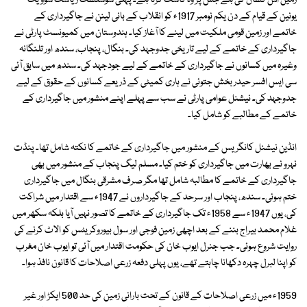
زمین اس کسان کی ہے جس پر وہ کاشت کرتا ہے۔ پہلی سوشلسٹ ریاست سوویت
یونین کے قیام کے دن یکم نومبر 1917ء کو انقلاب کے بانی لینن نے جاگیرداری کے
خاتمے اور زمین قومی ملکیت میں لینے کا آغاز کیا۔ ہندوستان میں کمیونسٹ پارٹی نے
جاگیرداری کے خاتمے کے لیے تاریخی جدوجہد کی۔ بنگال، پنجاب، سندھ اور تلنگانہ
وغیرہ میں کسانوں نے جاگیرداری کے خاتمے کے لیے جودجہد کی۔ سندھ میں سابق آئی
سی ایس افسر حیدر بخش جتوئی نے ہاری کمیٹی کے ذریعے کسانوں کے حقوق کے لیے
جدوجہد کی۔ نیشنل عوامی پارٹی نے سب سے پہلے اپنے منشور میں جاگیرداری کے
خاتمے کے مطالبے کو شامل کیا۔
انڈین نیشنل کانگریس کے منشور میں جاگیرداری کے خاتمے کا نکتہ شامل تھا۔ پنڈت
نہرو نے بھارت میں جاگیرداری کو ختم کیا۔ مسلم لیگ پنجاب کے منشور میں بھی
جاگیرداری کے خاتمے کا مطالبہ شامل تھا مگر صرف مشرقی بنگال میں جاگیرداری
ختم ہوئی۔ سندھ، پنجاب اور سرحد کے جاگیرداروں نے 1947ء سے اقتدار میں شراکت
کی، یوں 1947ء سے 1958ء تک جاگیرداری کے خاتمے کا تصور نہیں آیا بلکہ سکھر میں
غلام محمد بیراج بننے کے بعد اچھی زمین فوجی اور سول بیوروکریٹس کو الاٹ کرنے کی
روایت شروع ہوئی۔ جب جنرل ایوب خان کی حکومت اقتدار میں آئی تو ایوب خان مغرب
کو اپنا لبرل چہرہ دکھانا چاہتے تھے، یوں پہلی دفعہ زرعی اصلاحات کا قانون نافذ ہوا۔
1959ء میں زرعی اصلاحات کے قانون کے تحت بارانی زمین کی حد 500 ایکڑ اور غیر