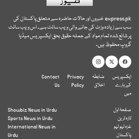
express.pk
خبروں اور حالات حاضرہ سے متعلق پاکستان کی
سب سے زیادہ وزٹ کی جانے والی ویب سائٹ ہے۔ اس ویب سائٹ
پر شائع شدہ تمام مواد کے جملہ حقوق بحق ایکسپریس میڈیا
گروپ محفوظ ہیں۔
ایکسپریس
ضابطہ
Privacy
Contact
کے بارے
اخلاق
Policy
Us
میں
صفحۂ اول
Showbiz News in Urdu
تازہ ترین
Sports News in Urdu
غزہ لہو لہو
International News in
پاکستان
Urdu