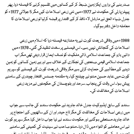
صدر بنے کی ہزاروں ایکڑ زمین ضبط کر کے کسانوں میں تقسیم کرنے کا فیصلہ دیا، پھر
پیپلز پارٹی کی حکومت نے 1977ء میں نئی زرعی اصلاحات کیں مگر 5 جولائی 1977ء کو
جنرل ضیاء الحق نے مارشل لاء نافذ کر کے اقتدار پر قبضہ کرلیا تو زرعی اصلاحات کا
معاملہ داخلِ دفتر ہوگیا۔
1988ء میں وفاقی شریعت کورٹ نے یہ متنازعہ فیصلہ دیا کہ اسلام میں زرعی
اصلاحات کی گنجائش نہیں ہے۔ اس فیصلے پر سخت تنقیدکی گئی۔ 1970ء میں
دائیں بازو کی جماعت اسلامی ذاتی ملکیت کو نصف ایمان قرار دیتی تھی مگر اب
جماعت اسلامی قومی صنعتوں کی نجکاری کے خلاف ہے اور بے زمین کسانوں کو زمین
دینے کے مطالبے کی حمایت کرتی ہے مگر وفاقی شریعت کورٹ کے فیصلے کو سپریم
کورٹ میں عابد حسین منٹو نے چیلنج کیا۔ یہ مقدمہ جسٹس افتخار چوہدری کے سامنے
پیش ہوا۔ اس وقت کی پنجاب، سرحد اور بلوچستان کی حکومتوں نے مزید زرعی
اصلاحات کی مخالفت کی۔
سندھ کے سابق ایڈووکیٹ جنرل خالد جاوید نے حکومت سندھ کی جانب سے جواب
میں زرعی اصلاحات کی مخالفت کی مگر تاج حیدر اور ان کے ساتھیوں کے احتجاج پر
خالد جاوید مستعفی ہوگئے اور حکومت سندھ نے نیا جواب داخل کیا، مگر سپریم کورٹ
نے اس معاملے کو التواء میں ڈال دیا۔ منٹو صاحب نے سینیٹ کی کمیٹی کے سامنے