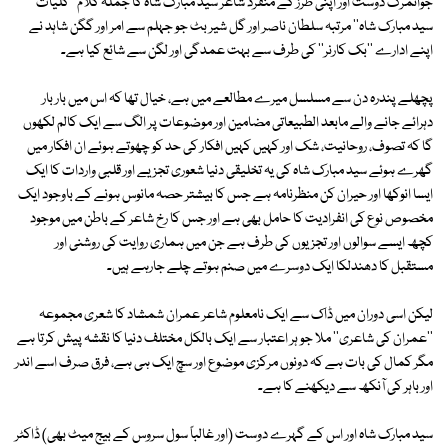
جوانمرگ دوست اور اپنی طرز کے منفرد شاعر سید مبارک شاہ کا جملہ کلام ''کلیات
سید مبارک شاہ'' مرتبہ سلطان ناصر اور گل شیر بٹ جو جہلم سے امر اور گگن شاہد نے
اپنے ادارے ''بک کارنر'' کی طرف سے بہت عمدگی اور لگن سے شائع کیا ہے۔
پچھلے پندرہ دن سے مسلسل میرے مطالعے میں ہے، خیال تھا کہ اس میں بار بار
دہرائے جانے والے مابعد الطبیعاتی مضامین اور موضوعات پر الگ سے ایک کالم لکھوں
گا کہ تصوف، روحانیت، شک اور کہیں کہیں افکار کی حد کو چھوتے ہوئے ان افکار میں
گھرے ہوئے سید مبارک شاہ کی یہ تخلیقی دنیا شعوری تجزیے اور قلبی واردات کا ایک
ایسا انوکھا اور حیران کن منظرنامہ ہے جس کا بیشتر حصہ مانوس ہونے کے باوجود ایک
مخصوص نوع کی انفرادیت کا حامل بھی ہے اور جس کا رخ شاعر کے باطن میں موجود
کچھ ایسے سوالوں اور تجزیوں کی طرف ہے جن میں ہماری روایت کی روشنی اور
مستقبل کا دھندلکا ایک دوسرے میں صنم ہوتے چلے جارہے ہیں۔
لیکن اسی دوران میں ڈاک سے ایک نامعلوم شاعر عمران شمشاد کا شعری مجموعہ
''عمران کی شاعری'' ملا جو ہر اعتبار سے ایک بالکل مختلف دنیا کا نقشہ پیش کرتا ہے
مگر کمال کی بات ہے کہ دونوں مرکزی موضوع اور سچ ایک ہی ہے، فرق صرف اسے اندر
اور باہر کی آنکھ سے دیکھنے کا ہے۔
سید مبارک شاہ اور اس کے گہرے دوست (اور غالباً سول سروس کے بیج میٹ بھی) ڈاکٹر