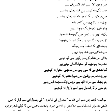
میرا وجود ''لا'' ہے خدا لاشریک ہے
جب لوگ یہ کہتے ہیں خدا دیکھ رہا ہے
میں دیکھنے لگتا ہوں کہ کیا دیکھ رہا ہے
بچھڑنا ہے تو پھر اس کا طریقہ
چلو کچھ دیر مل کر سوچتے ہیں
رکھتا نہیں ہے ذہن میں گرچہ خدا وجود
دل میں دھڑک رہا ہے مگر اس کے باوجود
ہو خداؤں کا تسلط جس جگہ
اس علاقے میں خدا ہوتا نہیں
بتا ان اہل عالم کی سزا رکھی ہے کیا تو نے
خداوند! جو تجھ کو احتیاطاً مان لیتے ہیں
کہا عشق نے کہ میں جبر ہوں مجھے اختیار نہ کیجیے
میں بضد وہم و یقین ہوں میرا اعتبار نہ کیجیے
جو جھکا ہے سر نہ اٹھائیے تو بس ایک سجدہ قبول ہے
جو نہیں تو کار فضول ہے اسے بار بار نہ کیجیے
اب قصہ کچھ یوں ہے اس کتاب ''عمران کی شاعری'' کی وصولیابی سے قبل نہ میں
کبھی عمران شمشاد سے ملا ہوں اور نہ ہی میری یادداشت میں اس کا کوئی شعر موجود