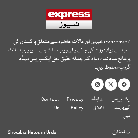
express.pk
خبروں اور حالات حاضرہ سے متعلق پاکستان کی
سب سے زیادہ وزٹ کی جانے والی ویب سائٹ ہے۔ اس ویب سائٹ
پر شائع شدہ تمام مواد کے جملہ حقوق بحق ایکسپریس میڈیا
گروپ محفوظ ہیں۔
ایکسپریس
ضابطہ
Privacy
Contact
کے بارے
اخلاق
Policy
Us
میں
صفحۂ اول
Showbiz News in Urdu