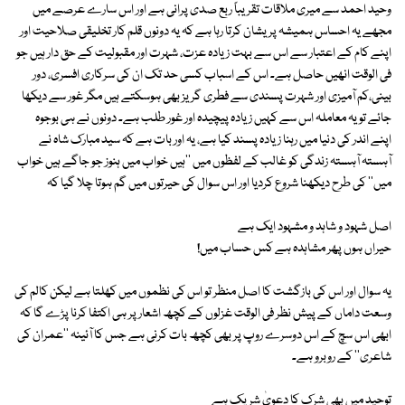
وحید احمد سے میری ملاقات تقریباً ربع صدی پرانی ہے اور اس سارے عرصے میں
مجھے یہ احساس ہمیشہ پریشان کرتا رہا ہے کہ یہ دونوں قلم کار تخلیقی صلاحیت اور
اپنے کام کے اعتبار سے اس سے بہت زیادہ عزت، شہرت اور مقبولیت کے حق دار ہیں جو
فی الوقت انھیں حاصل ہے۔ اس کے اسباب کسی حد تک ان کی سرکاری افسری، دور
بینی،کم آمیزی اور شہرت پسندی سے فطری گریز بھی ہوسکتے ہیں مگر غور سے دیکھا
جائے تو یہ معاملہ اس سے کہیں زیادہ پیچیدہ اور غور طلب ہے۔ دونوں نے ہی بوجوہ
اپنے اندر کی دنیا میں رہنا زیادہ پسند کیا ہے، یہ اور بات ہے کہ سید مبارک شاہ نے
آہستہ آہستہ زندگی کو غالب کے لفظوں میں ''ہیں خواب میں ہنوز جو جاگے ہیں خواب
میں'' کی طرح دیکھنا شروع کردیا اور اس سوال کی حیرتوں میں گم ہوتا چلا گیا کہ
اصل شہود و شاہد و مشہود ایک ہے
حیراں ہوں پھر مشاہدہ ہے کس حساب میں!
یہ سوال اور اس کی بازگشت کا اصل منظر تو اس کی نظموں میں کھلتا ہے لیکن کالم کی
وسعت داماں کے پیش نظر فی الوقت غزلوں کے کچھ اشعار پر ہی اکتفا کرنا پڑے گا کہ
ابھی اس سچ کے اس دوسرے روپ پر بھی کچھ بات کرنی ہے جس کا آئینہ ''عمران کی
شاعری'' کے روبرو ہے۔
توحید میں بھی شرک کا دعویٰ شریک ہے