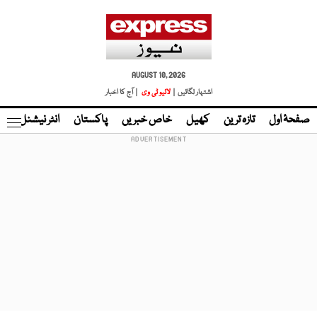
AUGUST 10, 2026
اشتہار لگائیں |
لائیو ٹی وی
| آج کا اخبار
صفحۂ اول
تازہ ترین
کھیل
خاص خبریں
پاکستان
انٹر نیشنل
ٹا