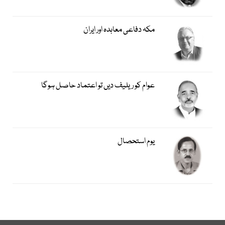
مکہ دفاعی معاہدہ اور ایران
عوام کو ریلیف دیں تو اعتماد حاصل ہوگا
یوم استحصال