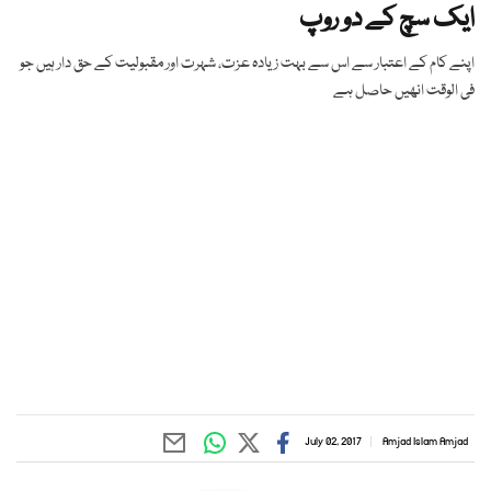
ایک سچ کے دو روپ
اپنے کام کے اعتبار سے اس سے بہت زیادہ عزت، شہرت اور مقبولیت کے حق دار ہیں جو
فی الوقت انھیں حاصل ہے
July 02, 2017
Amjad Islam Amjad