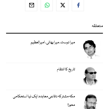
متعلقہ
میرا دوست، میرا بھائی، امیرالعظیم
تاریخ کا انتقام
مکہ مشترکہ دفاعی معاہدہ: ایک نیا استحکامی
محور!