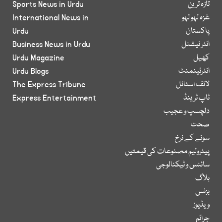
تازہ ترین
Sports News in Urdu
غزہ لہو لہو
International News in
پاکستان
Urdu
انٹر نیشنل
Business News in Urdu
کھیل
Urdu Magazine
انٹرٹینمنٹ
Urdu Blogs
لائف اسٹائل
The Express Tribune
ٹاپ ٹرینڈ
Express Entertainment
دلچسپ و عجیب
صحت
سونے کے نرخ
پیٹرولیم مصنوعات کی قیمتیں
سائنس و ٹیکنالوجی
بلاگ
بزنس
ویڈیوز
جرائم