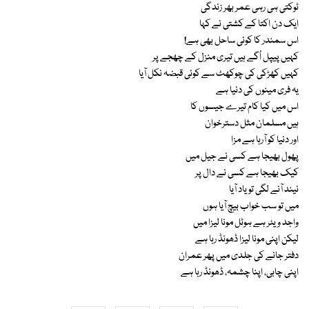
ٹوکتی ہی رہی عمر بھر زندگی
ایک دن اکتا کے کشتی نے کہا
اس سمندر کا کوئی ساحل بھی ہے!
کہیں پیپل اُگے ہیں تیری منزل کے چھجے پر
کہیں کھڑکی کی چوکھٹ سے کوئی قبضہ نکل آیا
یہ فری مینوں کی دنیا ہے
اس میں کیا کام تیرے جیسوں کا
ہیں مسلمان مثل دسترخوان
اور دنیا کو آرہا ہے مزا
پھول بھیجا ہے کسی نے جیل میں
کیک بھیجا ہے کسی نے دال پر
نیند آنے لگی تو یاد آیا
میں تو سب خواب بیچ آیا ہوں
واجد ویٹر ہے ہوٹل مونا لیزا میں
لیکن اپنی مونا لیزا ڈھونڈ رہا ہے
دفتر جانے کی جلدی میں پھر عمران
اپنی چابی، اپنا چشمہ، ڈھونڈ رہا ہے