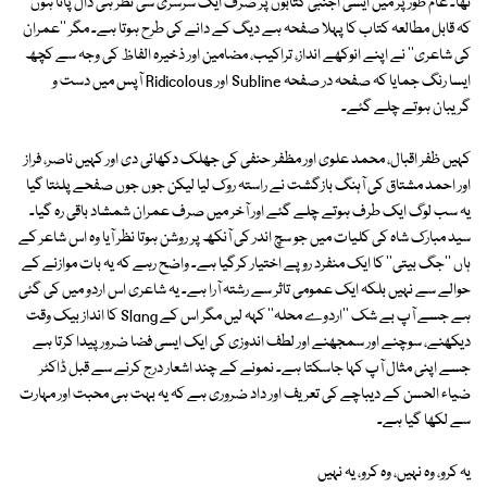
تھا۔ عام طور پر میں ایسی اجنبی کتابوں پر صرف ایک سرسری سی نظر ہی ڈال پاتا ہوں
کہ قابل مطالعہ کتاب کا پہلا صفحہ ہے دیگ کے دانے کی طرح ہوتا ہے۔ مگر ''عمران
کی شاعری'' نے اپنے انوکھے انداز، تراکیب، مضامین اور ذخیرہ الفاظ کی وجہ سے کچھ
ایسا رنگ جمایا کہ صفحہ در صفحہ Subline اور Ridicolous آپس میں دست و
گریبان ہوتے چلے گئے۔
کہیں ظفر اقبال، محمد علوی اور مظفر حنفی کی جھلک دکھائی دی اور کہیں ناصر، فراز
اور احمد مشتاق کی آہنگ بازگشت نے راستہ روک لیا لیکن جوں جوں صفحے پلٹتا گیا
یہ سب لوگ ایک طرف ہوتے چلے گئے اور آخر میں صرف عمران شمشاد باقی رہ گیا۔
سید مبارک شاہ کی کلیات میں جو سچ اندر کی آنکھ پر روشن ہوتا نظر آیا وہ اس شاعر کے
ہاں ''جگ بیتی'' کا ایک منفرد روپے اختیار کرگیا ہے۔ واضح رہے کہ یہ بات موازنے کے
حوالے سے نہیں بلکہ ایک عمومی تاثر سے رشتہ آرا ہے۔ یہ شاعری اس اردو میں کی گئی
ہے جسے آپ بے شک ''اردوے محلہ'' کہہ لیں مگر اس کے Slang کا انداز بیک وقت
دیکھنے، سوچنے اور سمجھنے اور لطف اندوزی کی ایک ایسی فضا ضرور پیدا کرتا ہے
جسے اپنی مثال آپ کہا جاسکتا ہے۔ نمونے کے چند اشعار درج کرنے سے قبل ڈاکٹر
ضیاء الحسن کے دیباچے کی تعریف اور داد ضروری ہے کہ یہ بہت ہی محبت اور مہارت
سے لکھا گیا ہے۔
یہ کرو، وہ نہیں، وہ کرو، یہ نہیں