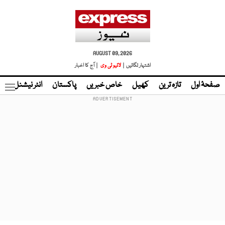
AUGUST 09, 2026
اشتہار لگائیں |
لائیو ٹی وی
| آج کا اخبار
صفحۂ اول
تازہ ترین
کھیل
خاص خبریں
پاکستان
انٹر نیشنل
ٹا