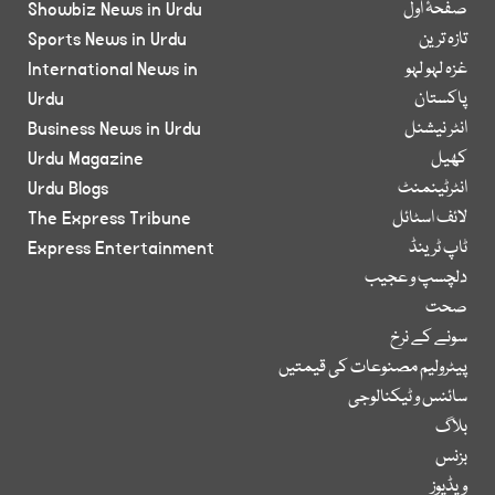
صفحۂ اول
Showbiz News in Urdu
تازہ ترین
Sports News in Urdu
غزہ لہو لہو
International News in
پاکستان
Urdu
انٹر نیشنل
Business News in Urdu
کھیل
Urdu Magazine
انٹرٹینمنٹ
Urdu Blogs
لائف اسٹائل
The Express Tribune
ٹاپ ٹرینڈ
Express Entertainment
دلچسپ و عجیب
صحت
سونے کے نرخ
پیٹرولیم مصنوعات کی قیمتیں
سائنس و ٹیکنالوجی
بلاگ
بزنس
ویڈیوز