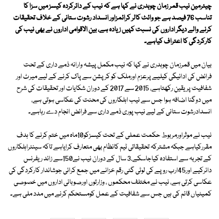
چیئرمین نیب قمر زمان چوہدری نے کہا ہے کہ نیب کے دائرکردہ کیسز میں سزا کا
تناسب 76 فیصد ہے جو وائٹ کالر کرائمزاور انسداد رشوت ستانی کے خلاف تحقیقات
کرنے والے دیگر اداروں کی نسبت کہیں زیادہ ہے، بین الاقوامی اداروں نے بھی نیب کی
کارکردگی کا اعتراف کیاہے۔
بیان میں قمرزمان چوہدری نے کہا کہ نیب مکمل پیشہ وارانہ ذمے داری کے تحت
فرائض کی ادائیگی کیلیے پرعزم اورملک کو کرپشن سے پاک کرنے کے لیے میرٹ اور
شفافیت پر یقین رکھتاہے، 2015 سے 2017 کے دوران شکایات اور تحقیقات کی شرح
میں دوگنا اضافہ ہوا جس سے نیب اہلکاروں کی محنت کی عکاسی ہوتی ہے،
انسدادرشوت ستانی کے لیے نیب پوری ذمے داری سے فرائض انجام دے رہاہے۔
نیب نے موثراورمربوط حکمت عملی کے تحت کیسزکو10ماہ میں ختم کرنے کا ہدف
مقررکیاہے جبکہ مشترکہ تحقیقاتی ٹیم کانظام بھی متعارف کرایاہے تاکہ سینئراہلکاروں
کے تجربہ سے استفادہ کیاجاسکے،3 سال کے دوران نیب نے150سے زائد ریفرنس
دائرکیے اور45ارب روپے کی لوٹی گئی رقم خزانے میں جمع کرائی جوشاندار کارکردگی کی
عکاسی کرتی ہے، نیب نے مختلف محکموں ، وزارتوں اورصوبائی اداروں میں خصوصی
کمیٹیاں قائم کی ہیں جس سے شفافیت کے عمل کومستحکم کرنے میں مدد ملی ہے۔