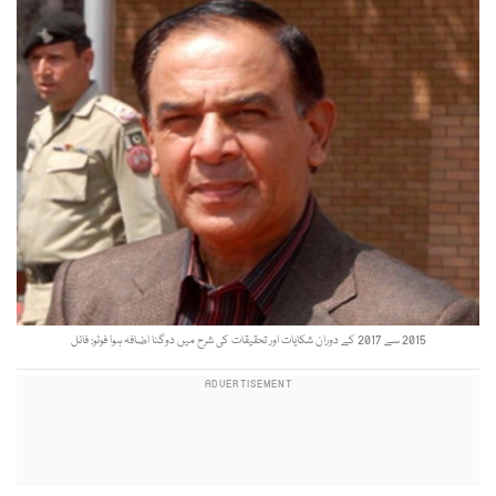
2015 سے 2017 کے دوران شکایات اور تحقیقات کی شرح میں دوگنا اضافہ ہوا فوٹو: فائل