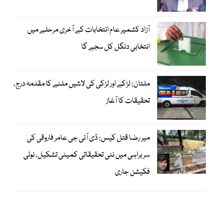
آزاد کشمیر عام انتخابات کے آخری مرحلے میں
انتخابی دنگل کل سجے گا
ملتان: لڑکے اور لڑکی کی لاشیں ملنے کا مقدمہ درج،
تحقیقات کا آغاز
میر رضا قتل کیس: ڈی آئی جی عامر فاروقی کی
سربراہی میں نئی تحقیقاتی کمیٹی تشکیل، نوٹی
فکیشن جاری