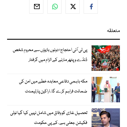
متعلقہ
پی ٹی آئی احتجاج؛ دونوں بازوؤں سے محروم شخص
ڈنڈے و پتھر مارنے کے الزام میں گرفتار
مکہ باہمی دفاعی معاہدہ خطے میں امن کی
ضمانت فراہم کرے گا، اراکین پارلیمنٹ
تحصیل غازی کو وفاق میں شامل نہیں کیا گیا نوٹی
فکیشن جعلی ہے، کے پی حکومت