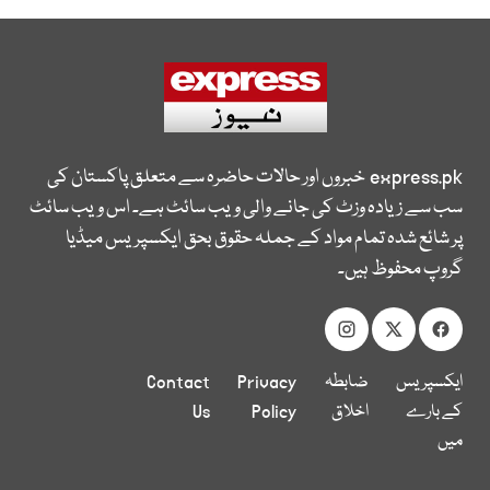
express.pk
خبروں اور حالات حاضرہ سے متعلق پاکستان کی
سب سے زیادہ وزٹ کی جانے والی ویب سائٹ ہے۔ اس ویب سائٹ
پر شائع شدہ تمام مواد کے جملہ حقوق بحق ایکسپریس میڈیا
گروپ محفوظ ہیں۔
ایکسپریس
ضابطہ
Privacy
Contact
کے بارے
اخلاق
Policy
Us
میں