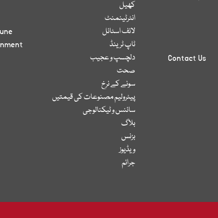
کھیل
انٹرٹینمنٹ
لائف اسٹائل
bune
ٹاپ ٹرینڈ
inment
دلچسپ و عجیب
Contact Us
صحت
سونے کے نرخ
پیٹرولیم مصنوعات کی قیمتیں
سائنس و ٹیکنالوجی
بلاگ
بزنس
ویڈیوز
جرائم