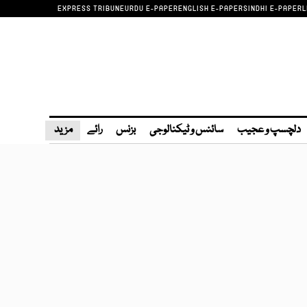
EXPRESS TRIBUNE
URDU E-PAPER
ENGLISH E-PAPER
SINDHI E-PAPER
L
دلچسپ و عجیب
سائنس و ٹیکنالوجی
بزنس
رائے
مزید