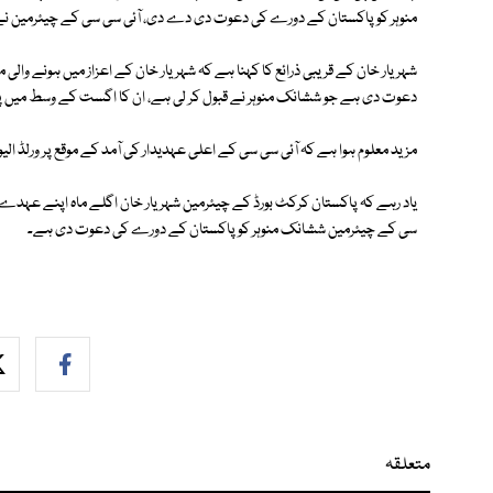
منوہر کو پاکستان کے دورے کی دعوت دی دے دی، آئی سی سی کے چیئرمین نے آئ
شہریار خان کے قریبی ذرائع کا کہنا ہے کہ شہریار خان کے اعزاز میں ہونے وا
دعوت دی ہے جو ششانک منوہر نے قبول کر لی ہے، ان کا اگست کے وسط میں پاک
مزید معلوم ہوا ہے کہ آئی سی سی کے اعلی عہدیدار کی آمد کے موقع پر ورلڈ 
یاد رہے کہ پاکستان کرکٹ بورڈ کے چیئرمین شہریار خان اگلے ماہ اپنے عہدے 
سی کے چیئرمین ششانک منوہر کو پاکستان کے دورے کی دعوت دی ہے۔
متعلقہ