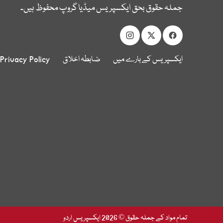
جملہ حقوق بحق ایکسپریس میڈیا گروپ محفوظ ہیں۔
ایکسپریس کے بارے میں
ضابطہ اخلاق
Privacy Policy
تمام مواد کے جملہ حقوق © 2026 ایکسپریس اردو