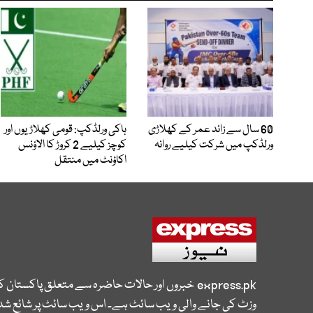
60 سال سے زائد عمر کے کھلاڑی
ہاکی ورلڈکپ: قومی کھلاڑیوں اور
ورلڈکپ میں شرکت کیلیے روانہ
کوچز کیلیے 2 کروڑ کا الاؤنس
اکاؤنٹ میں منتقل
express.pk
خبروں اور حالات حاضرہ سے متعلق پاکستان 
وزٹ کی جانے والی ویب سائٹ ہے۔ اس ویب سائٹ پر شائع شدہ