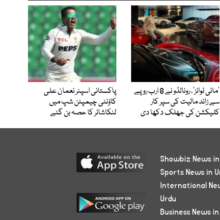
’مائی ٹوائز‘، رونالڈو نے 8 ارب روپے
پاکستانی اسپنر نعمان علی
سے زائد مالیت کی سپر کار
کاؤنٹی چیمپئن شپ میں
کلیکشن کی جھلک دکھا دی
لنکاشائر کا حصہ بن گئے
Showbiz News in
Sports News in U
International Ne
Urdu
Business News in