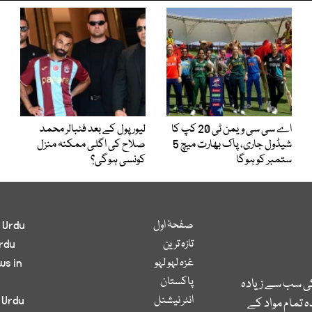
اے سی سی ویمن ٹی 20 کپ کا
لیور پول کے بعد فٹبالر محمد
شیڈول جاری، پاک بھارت میچ 5
صلاح کی اگلی ممکنہ منزل
ستمبر کو ہوگا
کونسی ہوگی؟
صفحۂ اول
 Urdu
تازہ ترین
rdu
غزہ لہو لہو
ws in
پاکستان
کی سب سے زیادہ
انٹر نیشنل
 Urdu
 تمام مواد کے