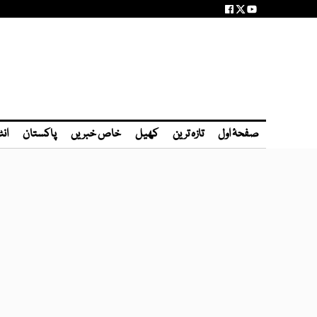
صفحۂ اول
تازہ ترین
کھیل
خاص خبریں
پاکستان
انٹ