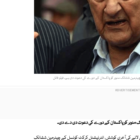
چیئرمین ششانک منوہر کو پاکستان کے دورے کی دعوت دی ہے۔ فوٹو: فائل
نک منوہر کو پاکستان کے دورے کی دعوت دی دے دی۔
تان لانے کی آخری کوشش، انٹرنیشنل کرکٹ کونسل کے چیئرمین ششانک