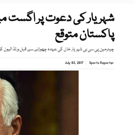
شہریار کی دعوت پر اگست میں
پاکستان متوقع
چیئرمین پی سی بی شہریار خان کی عہدہ چھوڑنے سے قبل ورلڈ الیون ک
July 03, 2017
Sports Reporter