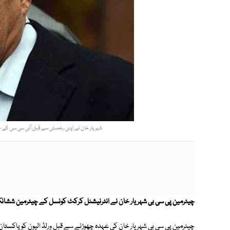
شہریار خان نے اپنی رخصتی سے قبل آئی سی سی کے 
چیئرمین پی سی بی شہریار خان نے انٹرنیشنل کرکٹ کونسل کے چیئرمین ششا
چیئرمین پی سی بی شہریار خان کی عہدہ چھوڑنے سے قبل ورلڈ الیون کو پاکس