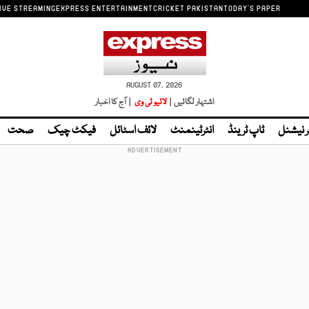
IVE STREAMING
EXPRESS ENTERTAINMENT
CRICKET PAKISTAN
TODAY'S PAPER
AUGUST 07, 2026
اشتہار لگائیں |
لائیو ٹی وی
| آج کا اخبار
ر نیشنل
ٹاپ ٹرینڈ
انٹرٹینمنٹ
لائف اسٹائل
فیکٹ چیک
صحت