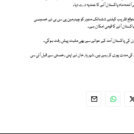
ندہ ماہ پاکستان آنے کا عندیہ دے دیا۔
لی متوقع تقریب کیلئے ششنانک منوہر کو چیئرمین پی سی بی نے خصوصی
ستان آنے کا قومی امکان ہے۔
الیون کی پاکستان آمد کے حوالے سے بھی مثبت پیش رفت ہوگی۔
کی مدت پوری کر رہے ہیں، شہریار خان نے اپنی رخصتی سے قبل آئی سی