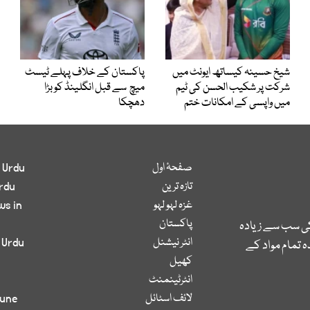
شیخ حسینہ کیساتھ ایونٹ میں
پاکستان کے خلاف پہلے ٹیسٹ
شرکت پر شکیب الحسن کی ٹیم
میچ سے قبل انگلینڈ کو بڑا
میں واپسی کے امکانات ختم
دھچکا
صفحۂ اول
 Urdu
تازہ ترین
rdu
غزہ لہو لہو
ws in
پاکستان
کی سب سے زیادہ
انٹر نیشنل
 Urdu
 تمام مواد کے
کھیل
انٹرٹینمنٹ
لائف اسٹائل
bune