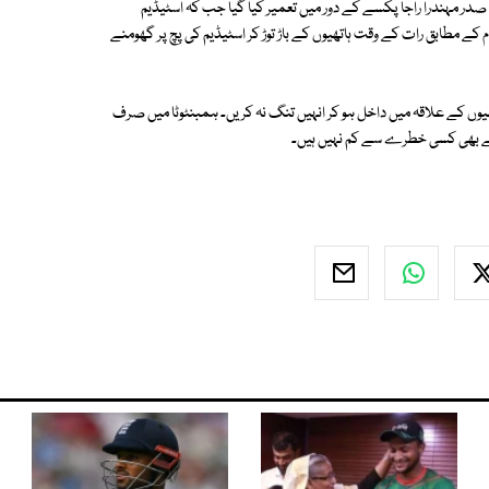
والے اسٹیڈیم کو 2009 میں سابق سری لنکن صدر مہندرا راجا پکسے کے دور میں تعمیر کیا گیا جب کہ اسٹیڈیم
ہے۔ وائلڈ لائف حکام کے مطابق رات کے وقت ہاتھیوں کے باڑ توڑ کر اسٹیڈیم کی پچ پر گھومنے
ئقین ہاتھیوں کے علاقہ میں داخل ہو کر انہیں تنگ نہ کریں۔ ہمبنٹوٹا میں صرف
ھتے بھی کسی خطرے سے کم نہیں ہیں۔