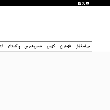
صفحۂ اول
تازہ ترین
کھیل
خاص خبریں
پاکستان
انٹ