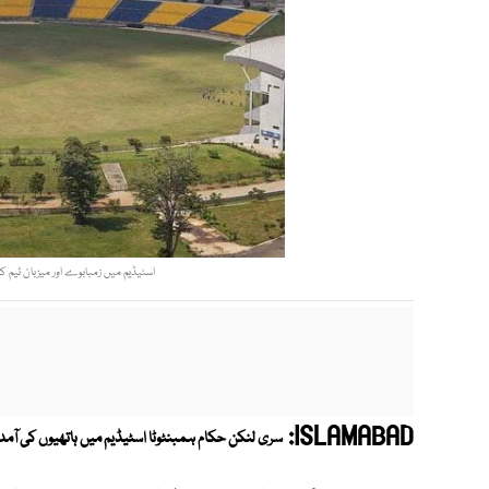
اسٹیڈیم میں زمبابوے اور میزبان ٹیم کے درمیان 3 ون ڈے انٹرنیشنلز کھیلے جا
ISLAMABAD:
سری لنکن حکام ہمبنٹوٹا اسٹیڈیم میں ہاتھیوں کی آمد