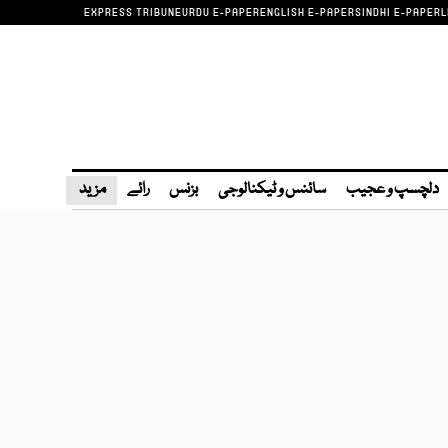
EXPRESS TRIBUNE
URDU E-PAPER
ENGLISH E-PAPER
SINDHI E-PAPER
L
دلچسپ و عجیب
سائنس و ٹیکنالوجی
بزنس
رائے
مزید