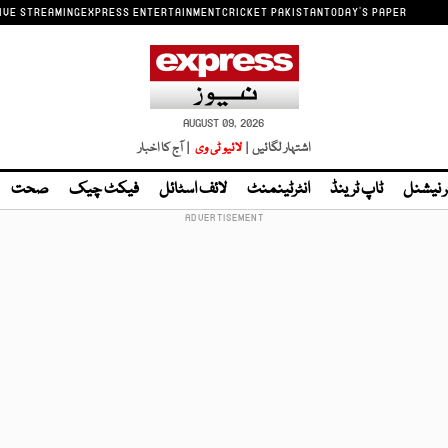
IVE STREAMING
EXPRESS ENTERTAINMENT
CRICKET PAKISTAN
TODAY'S PAPER
AUGUST 09, 2026
اشتہار لگائیں |
لائیو ٹی وی
| آج کا اخبار
ر نیشنل
ٹاپ ٹرینڈ
انٹرٹینمنٹ
لائف اسٹائل
فیکٹ چیک
صحت