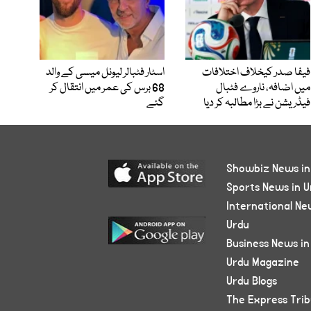
فیفا صدر کیخلاف اختلافات
اسٹار فٹبالر لیونل میسی کے والد
میں اضافہ، ناروے فٹبال
68 برس کی عمر میں انتقال کر
فیڈریشن نے بڑا مطالبہ کر دیا
گئے
Showbiz News in
Sports News in U
International Ne
Urdu
Business News in
Urdu Magazine
Urdu Blogs
The Express Tri