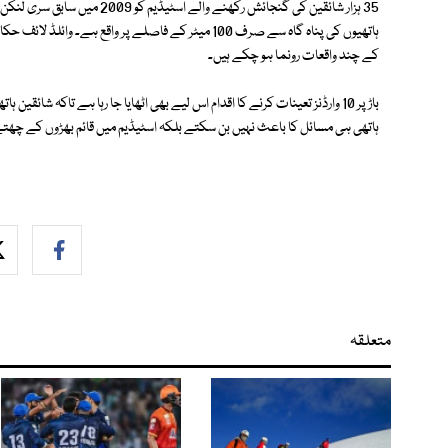
35 ہزار شائقین کی گنجائش رکھنے 
ہاتھیوں کی پناہ گاہ سے صرف 100 میٹر کے فاصلے پر واقع 
کے چند واقعات رونما ہو چکے ہیں۔
باڑ پر 10 وارڈنز تعینات کرنے کا اقدام اس لیے بھی اٹھایا جا رہا ہے تاکہ شا
ہاتھی ہی مسائل کا باعث نہیں بن سکتے بلکہ اسٹیڈیم میں قائم بھڑوں کے چ
متعلقہ