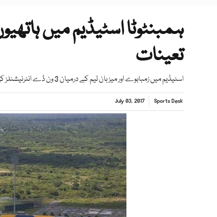
ہمبنٹوٹا اسٹیڈیم میں ہاتھیو
تعینات
اسٹیڈیم میں زمبابوے اور میزبان ٹیم کے درمیان 3 ون ڈے انٹرنیشنلز کھیلے جائیں گے
July 03, 2017
Sports Desk