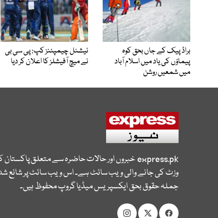
براڈ پیک کے جاں بحق کوہ
نیشنل چیمپئنز کپ: پی سی بی
پیماؤں کی یاد میں اسلام آباد
نے میچ آفیشلز کا اعلان کر دیا
میں شمعیں روشن
express.pk
خبروں اور حالات حاضرہ سے متعلق پاکستان 
وزٹ کی جانے والی ویب سائٹ ہے۔ اس ویب سائٹ پر شائع شدہ
جملہ حقوق بحق ایکسپریس میڈیا گروپ محفوظ ہیں۔