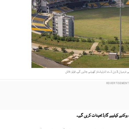
ئیں گے۔ فوٹو : فائل
 روکنے کیلیے گارڈ تعینات کریں گے۔