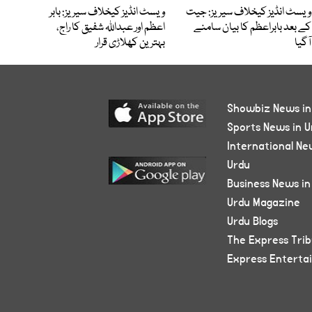
ویسٹ انڈیز کیخلاف سیریز: جیت
ویسٹ انڈیز کیخلاف سیریز: بابر
کے بعد بابراعظم کا بیان سامنے
اعظم اور عبداللہ شفیق کا راج،
آگیا
بہترین کھلاڑی قرار
Showbiz News in
Sports News in U
International Ne
Urdu
Business News in
Urdu Magazine
Urdu Blogs
The Express Tri
Express Enterta