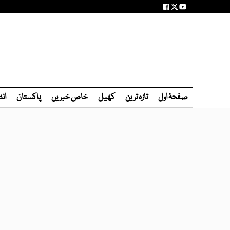
صفحۂ اول
تازہ ترین
کھیل
خاص خبریں
پاکستان
انٹ