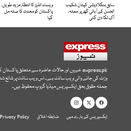
سابق بنگلادیشی کپتان شکیب
ویسٹ انڈیز کا انتظار مزید طویل،
الحسن کے آبائی گھر پر حملہ،
پاکستان کو محنت کا صلہ مل
آگ لگا دی گئی
گیا
express.pk
خبروں اور حالات حاضرہ سے متعلق پاکستان 
وزٹ کی جانے والی ویب سائٹ ہے۔ اس ویب سائٹ پر شائع شدہ
جملہ حقوق بحق ایکسپریس میڈیا گروپ محفوظ ہیں۔
ایکسپریس کے بارے میں
ضابطہ اخلاق
Privacy Policy