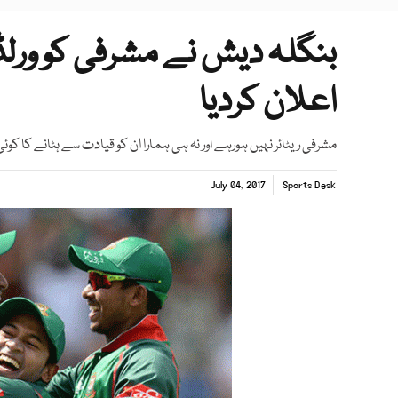
بنگلہ دیش نے مشرفی کو ورلڈ
اعلان کردیا
مشرفی ریٹائر نہیں ہورہے اور نہ ہی ہمارا ان کو قیادت سے ہٹانے کا کوئ
July 04, 2017
Sports Desk