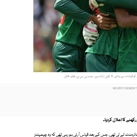
 کو قیادت سے ہٹانے کا کوئی ارادہ ہے، صدر بی سی بی: فوٹو : فائل
نکا کے دوران مشرفی نے ٹوئنٹی 20 فارمیٹ سے ریٹائرمنٹ لے لی تھی، جس کے بعد قیاس آرئی ہو رہی تھی کہ وہ چیمپئنز