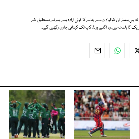
 نہ ہی ہمارا ان کو قیادت سے ہٹانے کا کوئی ارادہ ہے، ہم نے مستقبل کے
ریک کا باعث ہیں، وہ اگلے ورلڈ کپ تک کپتانی جاری رکھیں گے۔