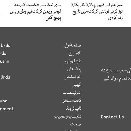
جوز بٹلر نے کیرون پولارڈ کا ریکارڈ
سری لنکا سے شکست کے بعد
توڑ کر ٹی ٹوئنٹی کرکٹ میں تاریخ
قومی ویمن کرکٹ ٹیم وطن واپس
رقم کردی
پہنچ گئی
صفحۂ اول
 Urdu
تازہ ترین
rdu
غزہ لہو لہو
ws in
پاکستان
کی سب سے زیادہ
انٹر نیشنل
 Urdu
 تمام مواد کے
کھیل
انٹرٹینمنٹ
لائف اسٹائل
bune
ٹاپ ٹرینڈ
inment
دلچسپ و عجیب
Contact Us
صحت