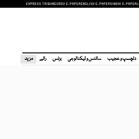
EXPRESS TRIBUNE
URDU E-PAPER
ENGLISH E-PAPER
SINDHI E-PAPER
L
دلچسپ و عجیب
سائنس و ٹیکنالوجی
بزنس
رائے
مزید