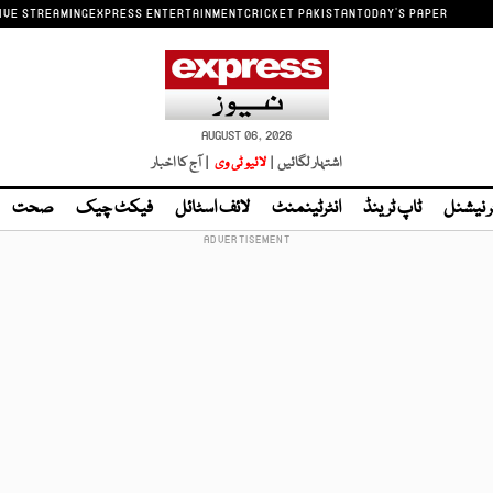
IVE STREAMING
EXPRESS ENTERTAINMENT
CRICKET PAKISTAN
TODAY'S PAPER
AUGUST 06, 2026
اشتہار لگائیں |
لائیو ٹی وی
| آج کا اخبار
ر نیشنل
ٹاپ ٹرینڈ
انٹرٹینمنٹ
لائف اسٹائل
فیکٹ چیک
صحت