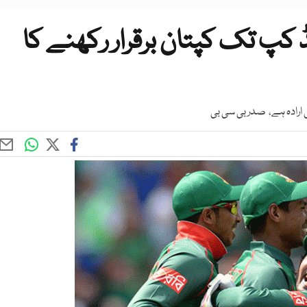
 کپ تک کپتان برقرار رکھنے کا
ی ارادہ ہے، صدر بی سی بی