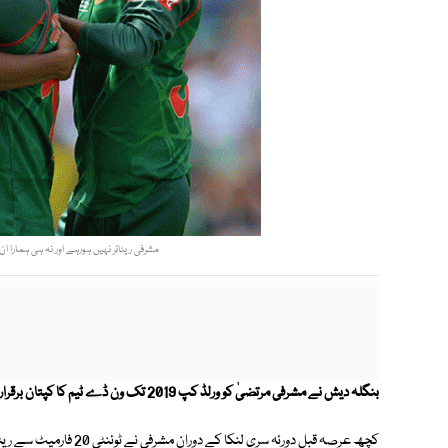
مشرفی ریٹائر نہیں ہورہے اور نہ ہی ہمارا ان
بنگلہ دیش نے مشرفی مرتضیٰ کو ورلڈ کپ 2019 تک ون ڈے ٹیم کا کپتان برقرار رکھنے کا اعلان کردیا۔
کچھ عرصہ قبل دورئہ سری ل