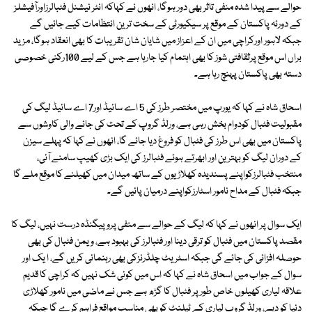
حوالے سے پیدا شدہ منفی تاثر بھی دور ہوگا، انھوں نے کہاکہ انٹر نیشنل فٹبالرزاورآفیشلز
کے دورئہ پاکستان کے موقع پر سیکیورٹی کے سخت ترین انتظامات کیے جائیں گے
جبکہ لاہور اورکراچی میں ان کے اعزاز میں شایان شان تقریبات کا بھی انعقاد ہوگا، مزید
براں اس موقع پرثقافتی شوز کا بھی اہتمام کیا جارہا ہے جس کے لیے 100رکنی خصوصی
دستہ بھی پاکستان پہنچ رہا ہے۔
اسحاق شاہ نے کہا کہ یورپ میں مختصر طرز کی 5 اے سائیڈ اور7 اے سائیڈ لیگ کی
مقبولیت فٹبال کودوام بخش رہی ہے، ورلڈ گروپ کے تحت کی جانے والی کاوشوں سے
پاکستان میں بھی اس طرز کی فٹبال کو فروغ دیا جائے گا، انھوں نے کہا کہ پہلے سیزن
کے دوران لیگ کو بہترین اور ابھرتے ہوئے فٹبالرز کی ایک بڑی کھیپ سامنے آئی،
منتخب فٹبالرزکواپنے پسندیدہ کھلاڑیوں کے ساتھ میدان میں کھیلنے کا موقع ملے گا
جبکہ فٹبال کے مداح نامور اسٹارزکواپنے درمیان پائیں گے۔
ایک سوال پر انھوں نے کہا کہ لیگ کے حوالے سے منفی پروپیگنڈہ درست نہیں، لیگ کا
مقصد پاکستان میں فٹبال کو ترقی دینا اور فٹبالرز کی بہبود ہے، ویمن فٹبال کی بھی
حوصلہ افزائی کی جائے گی جبکہ اسٹریٹ چلڈرنزکی بھی رہنمائی کریں گے، ا یک اور
سوال کے جواب میں اسحاق شاہ نے کہا کہ اس میں کوئی شک نہیں کہ کراچی کا قدیم
علاقہ لیاری کھیلوں خاص طور پر فٹبال کا گڑھ ہے جس نے ماضی میں نامور کھلاڑی
دنیا کو دیے، ورلڈ گروپ لیاری کے ٹیلنٹ کو بھی مناسب مواقع فراہم کرے گا جبکہ