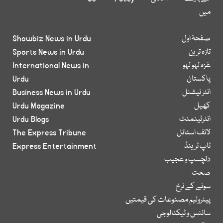
میں
صفحۂ اول
Showbiz News in Urdu
تازہ ترین
Sports News in Urdu
غزہ لہو لہو
International News in
پاکستان
Urdu
انٹر نیشنل
Business News in Urdu
کھیل
Urdu Magazine
انٹرٹینمنٹ
Urdu Blogs
لائف اسٹائل
The Express Tribune
ٹاپ ٹرینڈ
Express Entertainment
دلچسپ و عجیب
صحت
سونے کے نرخ
پیٹرولیم مصنوعات کی قیمتیں
سائنس و ٹیکنالوجی