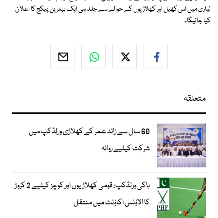
لیاری میں اس کھیل اور کھلاڑیوں کے حوالے سے جلد ہی ایک بہترین پیکج کا اعلان
کیا جائیگا۔
متعلقہ
60 سال سے زائد عمر کے کھلاڑی ورلڈکپ میں
شرکت کیلیے روانہ
ہاکی ورلڈکپ: قومی کھلاڑیوں اور کوچز کیلیے 2 کروڑ
کا الاؤنس اکاؤنٹ میں منتقل