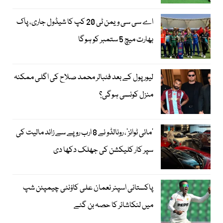
اے سی سی ویمن ٹی 20 کپ کا شیڈول جاری، پاک
بھارت میچ 5 ستمبر کو ہوگا
لیور پول کے بعد فٹبالر محمد صلاح کی اگلی ممکنہ
منزل کونسی ہوگی؟
’مائی ٹوائز‘، رونالڈو نے 8 ارب روپے سے زائد مالیت کی
سپر کار کلیکشن کی جھلک دکھا دی
پاکستانی اسپنر نعمان علی کاؤنٹی چیمپئن شپ
میں لنکاشائر کا حصہ بن گئے