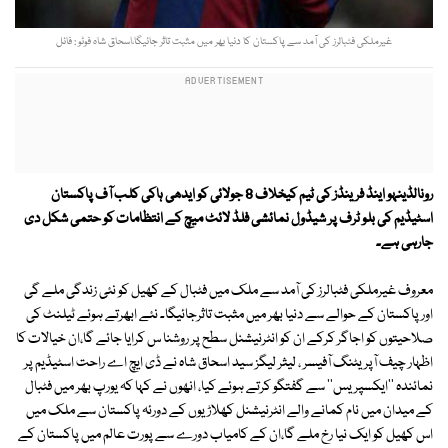
غیرملکی فٹبالرز کی آمد سے پاکستان کا دنیا بھر میں مثبت تاثر جائیگا،اسحاق شاہ فوٹو : فائل
رونالڈینہو اینڈ فرینڈز کی ٹیم کیخلاف 8 جولائی کو ایدھی ہاکی کلب آف پاکستان
اسٹیڈیم کی بلو ٹرف پر شیڈول نمائشی فلڈ لائٹ میچ کے انتظامات کو حتمی شکل دی
جارہی ہے۔
معروف غیرملکی فٹبالرز کی آمد سے ملک میں فٹبال کے کھیل کو نئی زندگی ملے گی
اورپاکستان کے حوالے سے دنیا بھر میں مثبت تاثرجائیگا۔ نئے ابھرتے ہوئے ٹیلنٹ کی
صلاحیتوں کو اجاگر کرکے ان کو انٹرنیشنل سطح پر روشنا س کرایا جائے گا،ان خیالات کا
اظہار چیف آپریٹنگ آفیسر ، لیثر لیگز سید اسحاق شاہ نے ڈی ایچ اے راحت اسٹیڈیم پر
نمائندہ ''ایکسپریس'' سے گفتگو کرتے ہوئے کیا، انھوں نے کہا کہ یورپ بھر میں فٹبال
کے میدان میں نام کمانے والے انٹرنیشنل کھلاڑیوں کے دورئہ پاکستان سے ملک میں
اس کھیل کو ایک نیا رخ ملے گا،ان کے کامیاب دورے سے پورت عالم میں پاکستان کے