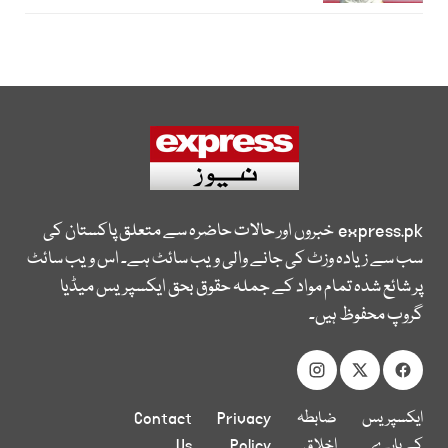
express.pk
خبروں اور حالات حاضرہ سے متعلق پاکستان کی
سب سے زیادہ وزٹ کی جانے والی ویب سائٹ ہے۔ اس ویب سائٹ
پر شائع شدہ تمام مواد کے جملہ حقوق بحق ایکسپریس میڈیا
گروپ محفوظ ہیں۔
ایکسپریس
ضابطہ
Privacy
Contact
کے بارے
اخلاق
Policy
Us