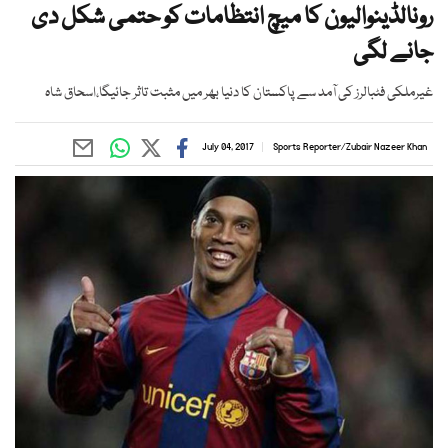
رونالڈینوالیون کا میچ انتظامات کو حتمی شکل دی
جانے لگی
غیرملکی فٹبالرز کی آمد سے پاکستان کا دنیا بھر میں مثبت تاثر جائیگا،اسحاق شاہ
July 04, 2017
Sports Reporter
/
Zubair Nazeer Khan