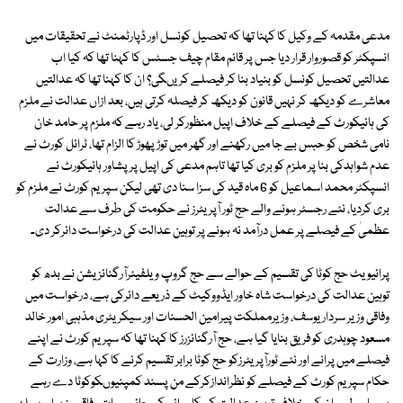
مدعی مقدمہ کے وکیل کا کہنا تھا کہ تحصیل کونسل اور ڈپارٹمنٹ نے تحقیقات میں
انسپکٹر کو قصوروار قرار دیا جس پر قائم مقام چیف جسٹس کا کہنا تھا کہ کیا اب
عدالتیں تحصیل کونسل کو بنیاد بنا کر فیصلے کریںگی؟ ان کا کہنا تھا کہ عدالتیں
معاشرے کو دیکھ کر نہیں قانون کو دیکھ کر فیصلہ کرتی ہیں، بعد ازاں عدالت نے ملزم
کی ہائیکورٹ کے فیصلے کے خلاف اپیل منظورکر لی، یاد رہے کہ ملزم پر حامد خان
نامی شخص کو حبس بے جا میں رکھنے اور گھر میں توڑ پھوڑ کا الزام تھا، ٹرائل کورٹ نے
عدم شواہدکی بنا پر ملزم کو بری کیا تھا تاہم مدعی کی اپیل پر پشاور ہائیکورٹ نے
انسپکٹر محمد اسماعیل کو 6 ماہ قید کی سزا سنا دی تھی لیکن سپریم کورٹ نے ملزم کو
بری کردیا، نئے رجسٹر ہونے والے حج ٹور آپریٹرز نے حکومت کی طرف سے عدالت
عظمیٰ کے فیصلے پر عمل درآمد نہ ہونے پر توہین عدالت کی درخواست دائرکر دی۔
پرائیویٹ حج کوٹا کی تقسیم کے حوالے سے حج گروپ ویلفیئرآرگنائزیشن نے بدھ کو
توہین عدالت کی درخواست شاہ خاور ایڈووکیٹ کے ذریعے دائرکی ہے، درخواست میں
وفاقی وزیر سردار یوسف، وزیرمملکت پیرامین الحسنات اور سیکریٹری مذہبی امور خالد
مسعود چوہدری کو فریق بنایا گیا ہے، حج آرگنائزرز کا کہنا تھا کہ سپریم کورٹ نے اپنے
فیصلے میں پرانے اور نئے ٹورآپریٹرزکو حج کوٹا برابر تقسیم کرنے کا کہا ہے، وزارت کے
حکام سپریم کورٹ کے فیصلے کو نظراندازکرکے من پسند کمپنیوںکوکوٹا دے رہے