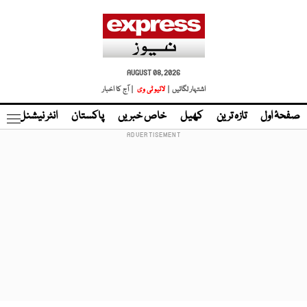
AUGUST 08, 2026
اشتہار لگائیں |
لائیو ٹی وی
| آج کا اخبار
صفحۂ اول
تازہ ترین
کھیل
خاص خبریں
پاکستان
انٹر نیشنل
ٹا