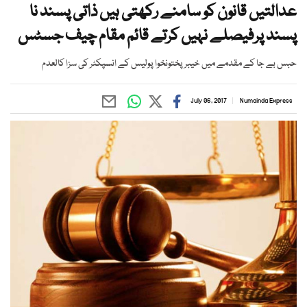
عدالتیں قانون کو سامنے رکھتی ہیں ذاتی پسند نا
پسند پرفیصلے نہیں کرتے قائم مقام چیف جسٹس
حبس بے جا کے مقدمے میں خیبر پختونخوا پولیس کے انسپکٹر کی سزا کالعدم
July 06, 2017
Numainda Express