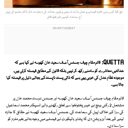
حج کوٹا کیس میں حالیہ فیصلے پر عمل درآمد نہ ہونے پر توہین عدالت کی درخواست دائر، ڈاکٹر عاصم کی اپیل
آج سماعت کیلیے مقرر فوٹو: فائل
QUETTA:
قائم مقام چیف جسٹس آصف سعید خان کھوسہ نے کہا ہے کہ
عدالتیں معاشرے کو سامنے رکھ کر نہیں بلکہ قانون کے مطابق فیصلہ کرتی ہیں،
موجودہ نظام عدل کی خوبی یہی ہے کہ ذاتی پسند ناپسندکے بجائے دلیل پر فیصلہ کیا
جاتا ہے۔
قائم مقام چیف جسٹس آصف سعید خان کھوسہ اور جسٹس دوست محمد خان پر
مشتمل 2 رکنی بینچ نے خیبر پختونخوا سے تعلق رکھنے والے انسپکٹر محمد اسماعیل
کی سزا کے خلاف اپیل کی سماعت کی، جسٹس آصف سعید کھوسہ نے حقائق کا جائزہ
لینے کے بعد آبزرویشن دی کہ پشاور ہائیکورٹ نے فیصلے میں وجوہ بتائے بغیر ملزم کو
سزا سنا دی۔