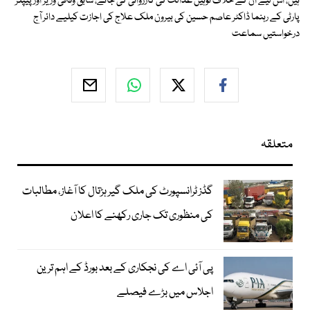
ہیں، اس لیے ان کے خلاف توہین عدالت کی کارروائی کی جائے، سابق وفاقی وزیر اور پیپلز
پارٹی کے رہنما ڈاکٹر عاصم حسین کی بیرون ملک علاج کی اجازت کیلیے دائر آج
درخواستیں سماعت
متعلقہ
گڈز ٹرانسپورٹ کی ملک گیر ہڑتال کا آغاز، مطالبات
کی منظوری تک جاری رکھنے کا اعلان
پی آئی اے کی نجکاری کے بعد بورڈ کے اہم ترین
اجلاس میں بڑے فیصلے