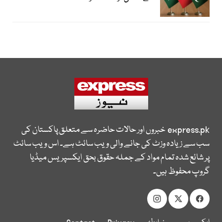
express.pk
خبروں اور حالات حاضرہ سے متعلق پاکستان کی
سب سے زیادہ وزٹ کی جانے والی ویب سائٹ ہے۔ اس ویب سائٹ
پر شائع شدہ تمام مواد کے جملہ حقوق بحق ایکسپریس میڈیا
گروپ محفوظ ہیں۔