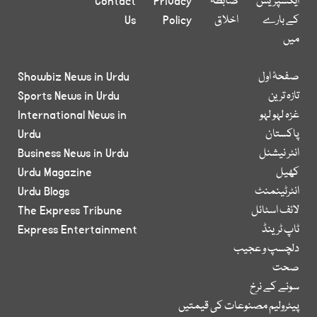
ایکسپریس
ضابطہ
Privacy
Contact
کے بارے
اخلاق
Policy
Us
میں
صفحۂ اول
Showbiz News in Urdu
تازہ ترین
Sports News in Urdu
غزہ لہو لہو
International News in
پاکستان
Urdu
انٹر نیشنل
Business News in Urdu
کھیل
Urdu Magazine
انٹرٹینمنٹ
Urdu Blogs
لائف اسٹائل
The Express Tribune
ٹاپ ٹرینڈ
Express Entertainment
دلچسپ و عجیب
صحت
سونے کے نرخ
پیٹرولیم مصنوعات کی قیمتیں