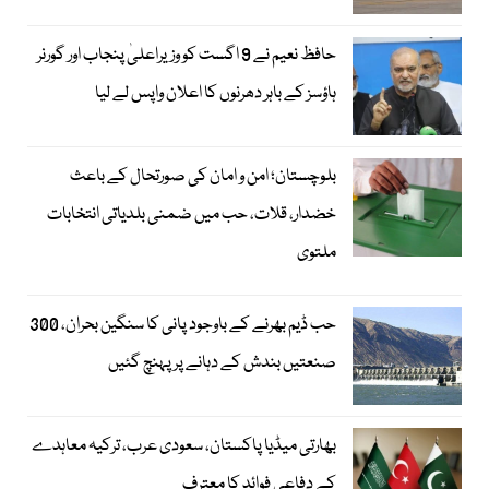
حافظ نعیم نے 9 اگست کو وزیراعلیٰ پنجاب اور گورنر
ہاؤسز کے باہر دھرنوں کا اعلان واپس لے لیا
بلوچستان؛ امن و امان کی صورتحال کے باعث
خضدار، قلات، حب میں ضمنی بلدیاتی انتخابات
ملتوی
حب ڈیم بھرنے کے باوجود پانی کا سنگین بحران، 300
صنعتیں بندش کے دہانے پر پہنچ گئیں
بھارتی میڈیا پاکستان، سعودی عرب، ترکیہ معاہدے
کے دفاعی فوائد کا معترف