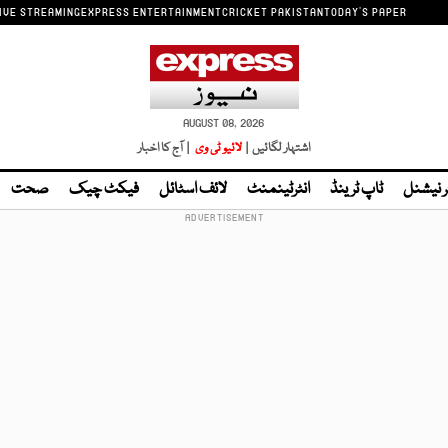
IVE STREAMING
EXPRESS ENTERTAINMENT
CRICKET PAKISTAN
TODAY'S PAPER
AUGUST 08, 2026
اشتہار لگائیں |
لائیو ٹی وی
| آج کا اخبار
ر نیشنل
ٹاپ ٹرینڈ
انٹرٹینمنٹ
لائف اسٹائل
فیکٹ چیک
صحت