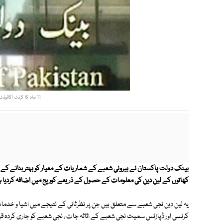
11 ماہ کا کرنٹ اکائونٹ خسارہ 10ارب ڈالرسے تجاوز کر گیا فوٹو: فائل
بینک دولت پاکستان نے بیرونی شعبے کے شماریات کے معیار کو بہتر بنانے کے لی
کھاتوں کے لین دین کی معلومات کے حصول کے ذریعے کوریج میں اضافہ کردیا 
یہ لین دین نجی شعبے سے متعلق ہیں جن پر نظرثانی کے نتیجے میں اشیا و خدمات ک
کرنسی اور ڈپازٹس سمیت نجی شعبے کے اثاثہ جات ، نجی شعبے کو جاری کردہ قر