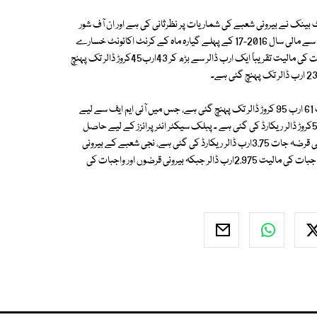
 کے بعد کی مدت سے اسٹیٹ بینک نے بیرونی شعبے کی شماریات پر نظرثانی کی ہے اور ان آف شور
لین دین کے ڈیٹا کو شامل کیا ہے۔ بیرونی شعبے کی شماریات پر نظرثانی کی وجہ سے مالی سال 2016-17 کے پہلے گیارہ ماہ کے کرنٹ اکائونٹ خسارے
کی مالیت 1.712 ارب ڈالر اضافے سے 10.64 ارب ڈالر تک پہنچ گئی ہے۔ درآمدات کی مالیت تقریباً ایک ارب ڈالر سے بڑھ کر 43ارب45کروڑ ڈالر تک پہنچ
مالی سال 2016-17 کے پہلے 9 ماہ کے دوران بیرونی قرضوں کی مجموعی مالیت 61 ارب 95 کروڑ ڈالر تک پہنچ گئی ہے، جس میں آئی ایم ایف سے لیے
گئے قرضوں کی مالیت 5ارب 97 کروڑ ڈالر، غیرملکی واجبات کی مالیت 3ارب 51کروڑ ڈالر ریکارڈ کی گئی ہے ۔ پبلک سیکٹر انٹرپرائزز کے لیے حاصل
کردہ بیرونی قرضوں کی مالیت 2.77ارب ڈالر تک پہنچ گئی ہے، بینکوں کے بیرونی قرضہ جات 3.75ارب ڈالر ریکارڈ کی گئی ہے، نجی شعبے کے بیرونی
قرضوں کی مالیت 6.17ارب ڈالر تک پہنچ گئی ہے ۔ براہ راست سرمایہ کاروں پر واجبات کی مالیت 2.975ارب ڈالر جبکہ بیرونی قرضوں اور واجبات کی