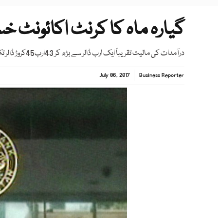
گیارہ ماہ کا کرنٹ اکائونٹ خسارہ 10ارب ڈالرسے تجاوز
درآمدات کی مالیت تقریباً ایک ارب ڈالر سے بڑھ کر 43ارب45کروڑ ڈالر تک پہنچ گئی ہے
July 06, 2017
Business Reporter