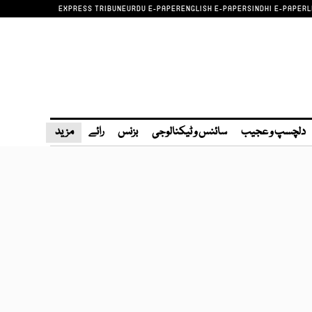
EXPRESS TRIBUNE
URDU E-PAPER
ENGLISH E-PAPER
SINDHI E-PAPER
L
دلچسپ و عجیب
سائنس و ٹیکنالوجی
بزنس
رائے
مزید