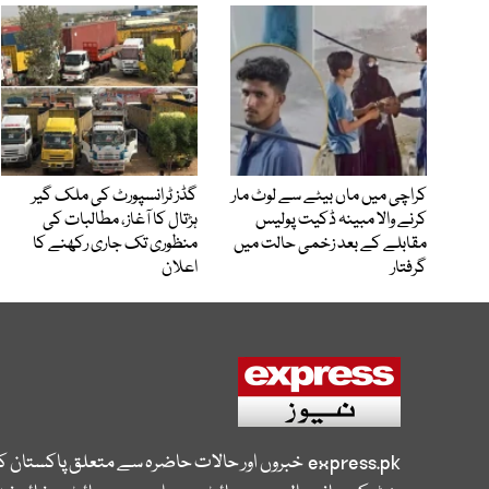
کراچی میں ماں بیٹے سے لوٹ مار
گڈز ٹرانسپورٹ کی ملک گیر
کرنے والا مبینہ ڈکیت پولیس
ہڑتال کا آغاز، مطالبات کی
مقابلے کے بعد زخمی حالت میں
منظوری تک جاری رکھنے کا
گرفتار
اعلان
express.pk
خبروں اور حالات حاضرہ سے متعلق پاکستان 