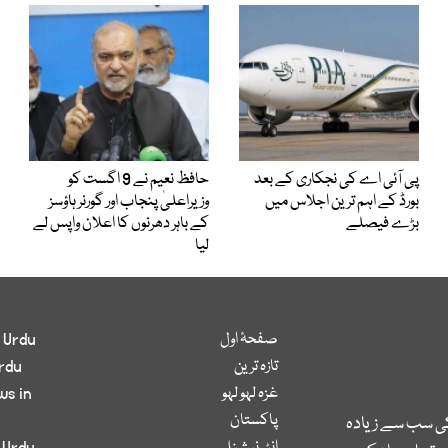
پی آئی اے کی نجکاری کے بعد
حافظ نعیم نے 9 اگست کو
بورڈ کے اہم ترین اجلاس میں
وزیراعلیٰ پنجاب اور گورنر ہاؤسز
بڑے فیصلے
کے باہر دھرنوں کا اعلان واپس لے
لیا
صفحۂ اول
 Urdu
تازہ ترین
rdu
غزہ لہو لہو
ws in
پاکستان
کی سب سے زیادہ