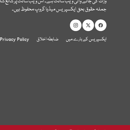
وزٹ کی جانے والی ویب سائٹ ہے۔ اس ویب سائٹ پر شائع شدہ
جملہ حقوق بحق ایکسپریس میڈیا گروپ محفوظ ہیں۔
ایکسپریس کے بارے میں
ضابطہ اخلاق
Privacy Policy