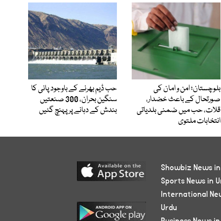
بلوچستان؛ امن و امان کی
حب ڈیم بھرنے کے باوجود پانی کا
صورتحال کے باعث خضدار،
سنگین بحران، 300 صنعتیں
قلات، حب میں ضمنی بلدیاتی
بندش کے دہانے پر پہنچ گئیں
انتخابات ملتوی
Showbiz News in
Sports News in U
International Ne
Urdu