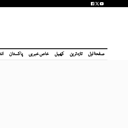
صفحۂ اول
تازہ ترین
کھیل
خاص خبریں
پاکستان
انٹ