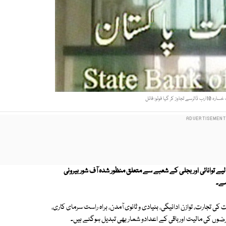
ے توانائی اور بجلی کے شعبے سے متعلق منظور شدہ آف شور بیرونی
ہے۔
ی تجارت، توازن ادائیگی، بنیادی و ثانوی آمدن، براہ راست سرمای کاری،
ضوں کی مالیت اورباقی کے اعدادو شمار بھی تبدیل ہوگئے ہیں۔