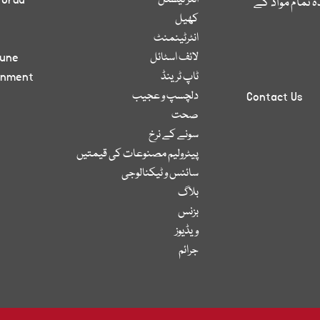
انٹر نیشنل
 Urdu
 تمام مواد کے
کھیل
انٹرٹینمنٹ
لائف اسٹائل
bune
ٹاپ ٹرینڈ
inment
دلچسپ و عجیب
Contact Us
صحت
سونے کے نرخ
پیٹرولیم مصنوعات کی قیمتیں
سائنس و ٹیکنالوجی
بلاگ
بزنس
ویڈیوز
جرائم