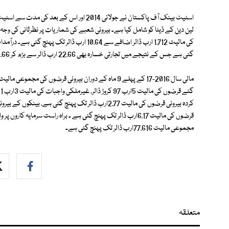
اسٹیٹ بینک آف پاکستان نے جولائی 2014 اور اس
گئی ہے جس کے نتیجے میں تجارتی خسارہ بھی 22.66 ارب ڈالر سے بڑھ کر 23.66 ارب ڈالر تک پہنچ گئی ہے۔
مجموعی مالیت 77.616ارب ڈالر تک پہنچ گئی ہے۔
متعلقہ