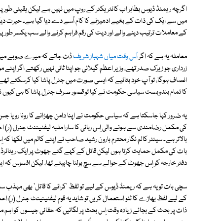
اگرچہ ریمنڈ ڈیوس بظاہر اب کانٹریکٹر کے روپ میں نہیں ہے لیکن یقینی طور پر اُ
میں سے ایک کی ذات کے بخیے ادھیڑنے کا کام اُسے دے دیا گیا ہے۔ حیرت دی
کے معاملات ترتیب دینے والے اور دیت کی رقم فراہم کرنے والے سب یکسر طور پر
معاملہ یہ ہے کہ اگر
اُس وقت میاں شہباز شریف
ڈٹ جاتے کہ میرے صوبے میں و
زرداری جو زیرک صدر تھے، وزیر اعظم گیلانی جو اپنا ثانی نہیں رکھتے اگر اپ
انصاف ہوگا، تو آپ خود بتائیے کہ ایسی صورت میں جنرل پاشا کیا کرسکتے تھے
کا تمام بندوبست سیاسی حکومت نے کیا تو قصور صرف جنرل پاشا کا ہی کیوں نظر
یہ ضرور کہا جاسکتا ہے کہ سیاسی حکومت نے اپنا دامن چھڑانے کا رونا رویا ج
کی مکمل رضامندی سے ہونے والی اِس رہائی کا سارا ملبہ لیفٹیننٹ جنرل (ر) ا
بالاتر ہے۔ سینئر کالم نگار محترم ہارون رشید صاحب نے اپنے کالم میں لکھا کہ ا
بات کی مکمل حمایت کرتا ہوں لیکن قاتل کے کہے گئے جھوٹ پر ایک ریٹائرڈ جرنیل 
دفتر خارجہ کو اِس جھوٹ کے حوالے سے سچ بولنا چاہیئے تھا، لیکن افسوس کہ ای
سچی بات تو یہ ہے کہ ریمنڈ ڈیوس کے لیے تو لفظ 'کرائے کا قاتل' بھی مہذب سا ل
کے لیے لفظ بھاڑے کا ٹٹو استعمال کریں تو شاید یہ قوم لیفٹینینٹ جنرل (ر) اح
ذات پر بحث کے بجائے زیادہ وقت اِس بحث پر لگائیں کہ حقانی جیسوں کو اہم م