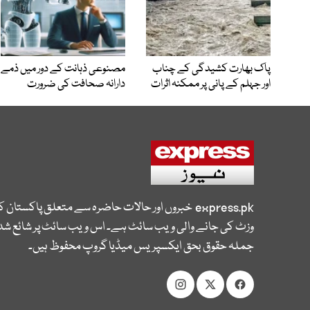
پاک بھارت کشیدگی کے چناب
مصنوعی ذہانت کے دور میں ذمے
اور جہلم کے پانی پر ممکنہ اثرات
دارانہ صحافت کی ضرورت
express.pk
خبروں اور حالات حاضرہ سے متعلق پاکستان 
وزٹ کی جانے والی ویب سائٹ ہے۔ اس ویب سائٹ پر شائع شدہ
جملہ حقوق بحق ایکسپریس میڈیا گروپ محفوظ ہیں۔