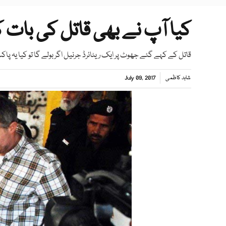
کیا آپ نے بھی قاتل کی بات کا
قاتل کے کہے گئے جھوٹ پر ایک ریٹائرڈ جرنیل اگر بولے گا تو کیا یہ پا
شاہد کاظمی
July 09, 2017