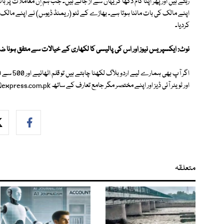
رہتے ہیں اور پھر اپنا کام دکھا کر یہاں سے اُڑ جاتے ہیں۔ جب ہم اِن معاملات پ
اپنے مالک کی بات ماننا ہوتا ہے۔ بھاڑے کے ٹٹو (ریمنڈ ڈیوس) نے اپنے مالک (سی
کردیا۔
نوٹ: ایکسپریس نیوز اور اس کی پالیسی کا لکھاری کے خیالات سے متفق ہونا ض
اور ٹویٹر آئی ڈیز اور اپنے مختصر مگر جامع تعارف کے ساتھ
@express.com.pk
متعلقہ