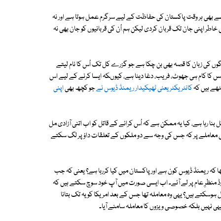
 بھی ہر وقت پاکستان کی حفاظت کے لیے سرگرم عمل ہوتا ہے اور نہ
ر اپنی جان تک قربان کردی لیکن ہم اُن کی قربانیوں کو جان بھی نہ
ں کی زبان کا قصہ بھی بن چکا ہے جو گزرے کل تک اُس کا نام لیتے
 جس کا کام ہی جھوٹ، فریب، دغا دینا ہے، کیوںکہ ایسا کرنے کے لیے اس
ٹھے ہیں کہ
کانٹریکٹر یعنی ٹھیکیدار ریمنڈ ڈیوس نے
جو کچھ بھی
اپنی
ا رہا ہے، کیا یہ ممکن ہے کہ اُس کرائے کے قاتل کو اب اتنی آزادی مل
س معاملے پر کہ جس کی وجہ سے دو ملکوں کے تعلقات داؤ پر لگ سکتے
ھا کہ ریمنڈ ڈیوس کون ہے اور پاکستان میں کیا کررہا ہے؟ یعنی کہ جب
رڈ منظرِ عام پر لے آئے۔ اب ایسی صورت میں آپ خود سوچ سکتے ہیں کہ
 ہوسکتے ہیں؟ یہی وہ معاملہ تھا جس کے بعد امریکا کو یہ تک بتانا
ی نہیں بلکہ خصوصی ویزوں کا معاملہ سامنے آیا۔