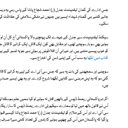
جس ادارے کی کمان لیفٹیننٹ جنرل (ر) احمد شجاع پاشا کے پاس رہی وہ ویسے
جانے کتنے ہی گمنام شہداء ایسے ہیں جنہوں نے ملکی سلامتی کی حفاظت کی خاط
سکے۔
سیکنڈ لیفٹینینٹ سے جنرل کے عہدے تک پہنچے والا پاکستانی آج کل اُن لوگو
ہوئے بھی سو بار سوچتے تھے۔ اور مقابل بھی کون ایک قاتل، ایک کرائے کا قاتل
کو خوب پیسے ملتے ہیں، اور حیرانی اُن افلاطونوں پر ہوتی ہے جو یہ تصور کیے بی
کتاب میں لکھا
وہ سب اُس کے اپنے ذہن کی اختراع ہے۔
سوچنے اور سمجھنے کی بات یہ ہے کہ جس سی آئی اے کے لیے وہ کرائے کا قاتل بن
گئی ہو کہ وہ اپنی مرضی سے کتابیں لکھنا شروع کردے، اور وہ بھی ایسے حسا
ہیں۔
اگر دو پاکستانی ریمنڈ ڈیوس کے ہاتھوں قتل نہ ہوتے تو کیا ہمیں علم ہوسکتا ت
اُس نے قانون ہاتھ میں لیا تو ہمارے سیکیورٹی ادارے ریمنڈ ڈیوس کا سارا ریکا
سی آئی اے اور اُس کے ملازم کو لیفٹیننٹ جنرل (ر) احمد شجاع پاشا کیسے قبول
پڑگیا کہ پاکستان میں اُس کے چھپے ہوئے کارندوں کی تعداد کتنی ہے؟ صرف یہ