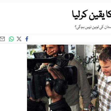
 یقین کرلیا
کستان کی توہین نہیں ہوگی؟