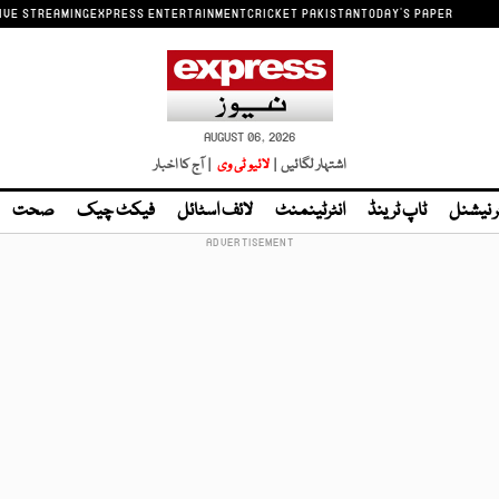
IVE STREAMING
EXPRESS ENTERTAINMENT
CRICKET PAKISTAN
TODAY'S PAPER
AUGUST 06, 2026
اشتہار لگائیں |
لائیو ٹی وی
| آج کا اخبار
ر نیشنل
ٹاپ ٹرینڈ
انٹرٹینمنٹ
لائف اسٹائل
فیکٹ چیک
صحت