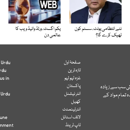
نئے انتظامی یونٹ، سسٹم کون
یکم اگست، ورلڈ وائیڈ ویب کا
ٹھیک کرے گا؟
عالمی دن
صفحۂ اول
 Urdu
تازہ ترین
rdu
غزہ لہو لہو
ws in
پاکستان
کی سب سے زیادہ
انٹر نیشنل
 Urdu
 تمام مواد کے
کھیل
انٹرٹینمنٹ
لائف اسٹائل
bune
ٹاپ ٹرینڈ
inment