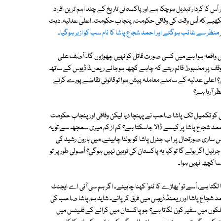
س کا کردار تبدیل ہوچکا ہے اور پاکستانی تاریخ کے چند اہم ترین افراد
کھیے کہ اُس وقت کی وفاقی حکومت، پنجاب حکومت، اعلیٰ عدلیہ، دیت
منظر سے غائب ہوگئے اور احمد شجاع پاشا کا نام سب کو ازبر ہوگیا۔
اقعہ ہوا ہے میں کسی صورت قاتل کو نہیں چھوڑوں گا۔ آصف علی
نے موقف پر مضبوط قائم رہتے کہ چاہے کچھ ہوجائے ریمںڈ ڈیوس کے ساتھ
؟ اعلیٰ عدلیہ کے سامنے معاملہ پیش ہوا تو قانونی تقاضے پورے کرنے
 آرہا ہے؟
س کو تکمیل تک پاشا صاحب نے پہنچا دیا لیکن وفاقی اور پنجاب حکومت
حمد شجاع پاشا پر کیسے ڈالا جاسکتا ہے؟ کم از کم میری سمجھ سے تو یہ
ِس ساری صورتحال پر اب جنرل پاشا کو بولنا چاہیئے، میں ہارون رشید کی
اگر بولے گا تو کیا یہ پاکستان کی توہین نہیں ہوگی؟ اُصولی طور پر تو
سا کچھ نہیں ہوا۔
گتا ہے، اُسے تو 'بھاڑے کا ٹٹو' کہنا چاہیئے۔ اگر ہم سی آئی اے ایجنٹ
مد شجاع پاشا اور ریمنڈ ڈیوس میں فرق کر پائے۔ شاید ہم پاشا صاحب کی
لکوں میں سفیر کون لگاتا ہے؟ جو پاکستان میں کرائے کے فلیٹس میں