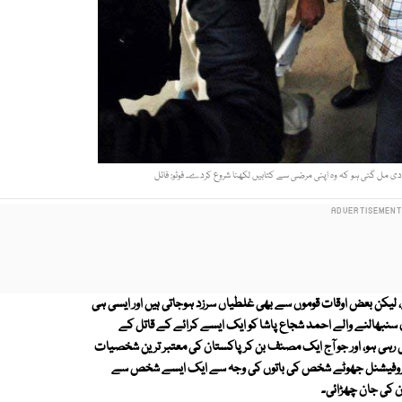
زادی مل گئی ہو کہ وہ اپنی مرضی سے کتابیں لکھنا شروع کردے۔ فوٹو: فائل
ے، لیکن بعض اوقات قوموں سے بھی غلطیاں سرزد ہوجاتی ہیں اور ایسی ہی
 سنبھالنے والے احمد شجاع پاشا کو ایک ایسے کرائے کے قاتل کے
تی رہی ہو، اور جو آج ایک مصنف بن کر پاکستان کی معتبر ترین شخصیات
ِس پروفیشنل جھوٹے شخص کی باتوں کی وجہ سے ایک ایسے شخص سے
 کی جان چھڑائی۔