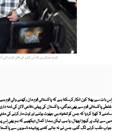
کیا یہ ممکن ہے کہ اُس کرائے کے قاتل کو اب اتنی آ
اِس بات سے بھلا کون انکار کرسکتا ہے کہ پاکستانی قوم مان رکھنے والی قوم ہ
غلطی پاکستانی قوم سے بھی ہوگئی۔ پاکستان کی پہلی دفاعی لائن کی ذمہ داری
سامنے لا کھڑا کردیا کہ جس کو تنخواہ ہی جھوٹ بولنے اور لوٹ مار کرنے کی مل
میں سے ایک پر کیچڑ اچھال رہا ہے، لیکن ہمارا کمال دیکھیے کہ ہم بھی ا
جواب طلب کرنے لگ گئے، جس نے نہ جانے کتنے پوشیدہ ناسوروں سے پاکستان