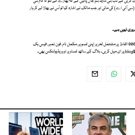
ر بات کریں گے تب ہی شاید ہم جان پائیں گے کہ بھاڑے کے ٹٹو کا کام ہی
 آئی اے) کی مانی اور جب مالک نے اشارہ کیا تو اُس نے بھاڑا لے کر وار
روری نہیں ہے۔
اگر آپ بھی ہمارے لیے اردو بلاگ لکھنا چاہتے ہیں تو قلم اٹھائیے اور 500 سے 800 الفاظ پر مشتمل تحریر اپنی تصویر، مکمل نام، فون نمبر، فیس بک
blog
پر ای میل کریں۔ بلاگ کے ساتھ تصاویر اورویڈیولنکس بھی۔