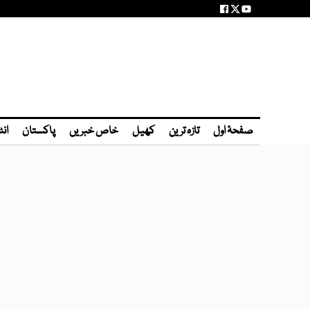
صفحۂ اول
تازہ ترین
کھیل
خاص خبریں
پاکستان
انٹ