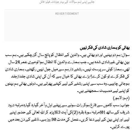
جانیے اپنے اہم سوالات کے بہتر جوابات۔ فوٹو : فائل
بھائی کو ہماری شادی کی فکر نہیں
سوال: ہم دو بہنیں اور دو بھائی ہیں۔ والدین کے انتقال کو پانچ سال گزرچکے ہیں۔ ہم سب
بہن بھائی غیرشادی شدہ ہیں۔ جب ہمارے والدین کا انتقال ہوا تو میری عمر 24 سال
تھی۔ ہمارا کوئی سرپرست نہیں۔ رشتے دار ہم سے میل جول نہیں رکھتے۔ ہماری شادی
کی فکر کرے تو کون کرے؟ بڑے بھائی کا خیال ہے کہ اُن کی اپنی شادی جلدازجلد
ہوجانی چاہیے۔ وہ سب سے اپنے رشتے کے لیے کہتے پھرتے ہیں۔ دونوں بھائی ہم بہنوں
کو اپنے لیے مصیبت سمجھتے ہیں۔
(م۔و: لاہور)
جواب: سب کاموں سے فارغ ہوکر رات سونے سے پہلے اول و آخر گیارہ گیارہ مرتبہ درود
شریف کے ساتھ 101مرتبہ سورۂ بقرہ (2)کی آیت 163پڑھ کر اللہ تعالیٰ کے حضور اپنے
لیے اور اپنی بہن کے لیے دعا کریں۔ عمل کی مدت 90 روز ہے۔ ناغے کے دن بعد میں
پورے کرلیں۔