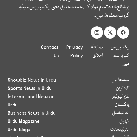
پر شائع شدہ تمام مواد کے جملہ حقوق بحق ایکسپریس میڈیا
گروپ محفوظ ہیں۔
ایکسپریس
ضابطہ
Privacy
Contact
کے بارے
اخلاق
Policy
Us
میں
صفحۂ اول
Showbiz News in Urdu
تازہ ترین
Sports News in Urdu
غزہ لہو لہو
International News in
پاکستان
Urdu
انٹر نیشنل
Business News in Urdu
کھیل
Urdu Magazine
انٹرٹینمنٹ
Urdu Blogs