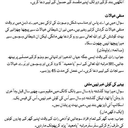
آنکھیں بند کرکے دیر تک اپنے مقصد کے حصول کے لیے دعا کریں۔
منفی خیالات
سوال: میں بی اے پاس اور مناسب شکل و صورت کی لڑکی ہوں میرے ذہن میں ہر وقت
منفی خیالات گردش کرتے رہتے ہیں۔ میں نے ان شیطانی خیالات سے پیچھا چھڑانے کی
بہت کوشش کی اور اﷲ تعالیٰ سے رو رو کر دعا بھی مانگی، لیکن ان شیطانی وسوسوں سے
میرا پیچھا نہیں چھوٹ سکا۔
(صائمہ: راولپنڈی)
جواب: رات کے وقت ایسی جگہ جہاں اندھیرا اور تنہائی ہو، وضو کرکے مصلّے پر بیٹھ
جائیں۔ 101 مرتبہ اللہ تعالیٰ کے اسم ''یاحمید'' کا ورد کریں اور وسوسوں اور بُرے خیالات
سے نجات کے لیے دعا کریں۔ اس عمل کی مدت 45 روز ہے۔
بیٹے کی کوئی خبر نہیں ملتی
سوال: میرا بیٹا گذشتہ بارہ سال سے ہانگ کانگ میں مقیم ہے۔ چھے سال قبل وہ آخری
بار وطن آیا تھا۔ لیکن گذشتہ دو سال سے اُس کی کوئی خبر نہیں۔ اُس کی فیس بک،
اسکائپ آئی ڈیز بھی بند ہیں۔ میں بہت پریشان ہوں۔
(ایک دکھی ماں)
جواب: جب گھر کے تمام افراد سوجائیں تو آدھی رات کے وقت اپنے گھر کے چاروں کونوں
کی طرف رُخ کرکے ستّر ستّر مرتبہ ''یامعید'' پڑھ کر پھونک مار دیں۔