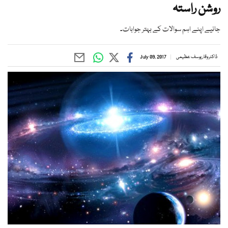
روشن راستہ
جانیے اپنے اہم سوالات کے بہتر جوابات۔
ڈاکٹر وقار یوسف عظیمی
July 09, 2017