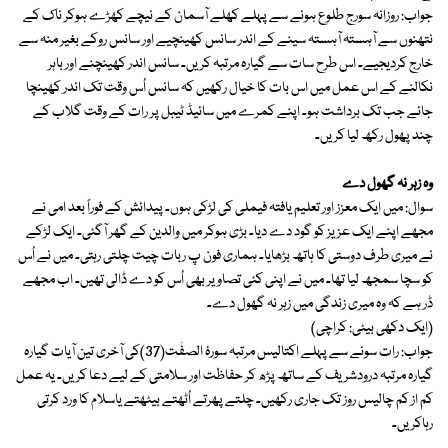
جواب: روزانہ سورج طلوع ہونے سے پہلے کھلے آسمان کے نیچے کھڑے ہوکر ناک کے
نتھنوں سے آہستہ آہستہ سینے کے اندر سانس کھینچیے اور سانس روکے بغیر منہ سے
خارج کردیجیے۔ اس طرح سات سے گیارہ مرتبہ کریں۔ سانس اندر کھینچنے اور باہر
نکالنے کے اس عمل میں اس بات کا خیال رکھیں کہ سانس اُس وقت تک اندر کھینچا
جائے جب تک برداشت ہو۔ اپنے کمرے میں سائیڈ ٹیبل پر رات کے وقت گلاب کے
چند پھول رکھ لیا کریں۔
وہ زہر نہ گھول دے
سوال: میں ایک معزز اور تعلیم یافتہ فیملی کی لڑکی ہوں۔ پیدائش کے فوراً بعد امی نے
مجھے اپنے ایک عزیز کو گود دے دیا۔ بڑی ہوکر میں والدین کے گھر آگئی۔ ایک لڑکے
نے میری طرف دوستی کا ہاتھ بڑھایا۔ ہماری فون پ ربات چیت چلتی رہتی۔ میں نے اُس
کو سچا سمجھ لیا تھا۔ میں نے اپنی کئی تصاویر بھی اُس کو دے ڈالی تھیں۔ اب مجھے
ڈر ہے کہ وہ میری زندگی میں زہر نہ گھول دے۔
(ایک دکھی بیٹی: کراچی)
جواب: رات سونے سے پہلے اکتالیس مرتبہ سورۂ الصفٰت(37)کی آخری تین آیات گیارہ
گیارہ مرتبہ درودشریف کے ساتھ پڑھ کر حفاظت اور سلامتی کے لیے دعا کریں۔ یہ عمل
کم از کم چالیس روز تک جاری رکھیں۔ چلتے پھرتے اُٹھتے بیٹھتے یاسلام کا ورد کرتی
رہاکریں۔