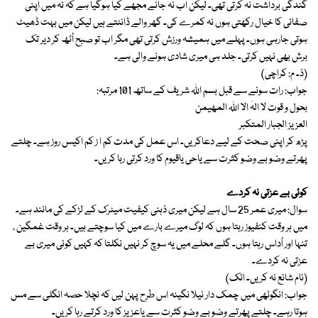
گندگی برداشت نہ کرتی تھی۔ لیکن اب نہ جانے مجھے کیا ہوگیا ہے کہ نہ میں اپنی
صفائی کا خیال رکھتی ہوں نہ کمرے کی۔ گھر والے ڈانٹتے ہیں لیکن میں بہت ڈھیٹ
ہوتی جارہی ہوں۔ پہلے میں ہمیشہ ورزش کرتی تھی مگر اب تو صبح اُٹھ کر دیر تک
برش بھی نہیں کرتی۔ جلد ہی میری شادی ہونے والی ہے۔
(ذ۔ م: کراچی)
جواب: رات سونے سے قبل بسم اﷲ شریف کے ساتھ 101 مرتبہ:
بحول و قوت لا الہٰ الا اﷲ المھیمن
العزیز الجبار المتکبر
پڑھ کر اپنی صحت کے لیے دعاکریں۔ اس عمل کی مدت کم ا ز کم اکیس روز ہے۔ چلتے
پھرتے وضو بے وضو کثرت سے یاحی یاقیوم کا ورد کرتی رہا کریں۔
کوئی بے عزتی نہ کردے
سوال: میری عمر 25 سال ہے لیکن میری ذہنی کیفیت میٹرک کے لڑکے کی مانند ہے۔
میں ہر وقت کنفیوز رہتا ہوں کہ لوگ میرے بارے میں کیا سوچتے ہیں۔ ہر وقت غمگین ،
تنہا اور اُداس رہتا ہوں۔ گلے محلے میں یہ سوچ کر نہیں نکلتا کہ کہیں کوئی میری بے
عزتی نہ کردے۔
(نام شائع نہ کریں۔ اٹک)
جواب: انگوٹھی میں چمک دار نیلا نگینہ اس طرح پہن لیں کہ نچلا حصہ انگلی سے مس
ہوتا رہے۔ چلتے پھرتے وضو بے وضو کثرت سے یاعزیز کا ورد کرتے رہا کریں۔