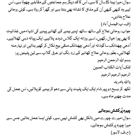
سوال: میرا بیٹا 15سال کا ہے۔ اُس کا قد دیگر ہم جماعتوں کے مقابلے چھوٹا ہے۔ اس
لیے وہ کبھی کبھی اُن کے مذاق کا نشانہ بھی بنتا ہے اور گھر آکر روتا ہے۔ کوئی روحانی
علاج بتادیں۔
(ف۔ ب: فیصل آباد)
جواب: روحانی علاج کے ساتھ ساتھ اپنے بیٹے کے کھانے پینے کی اشیاء میں غذائیت
کا بھی پورا خیال رکھیں۔ اسے روزانہ ایک گلاس دودھ پلائیے، ایک پیالہ دہی کھلائیے۔
آدھی چھٹانک ساگودانہ اور آدھی چھٹانک منقیٰ بیج نکال کر کھیر بنالیں اور نہار منہ
کھلائیں۔ بطور روحانی علاج کھانے کے زرد رنگ اور عرق گلاب سے تین پلیٹوں پر:
بسم اﷲ الرحمن الرحیم
تلک آیات الکتاب المبین
الرحیم الرحیم الرحیم
یااﷲ یامرید
لکھ کر صبح دوپہر شام ایک ایک پلیٹ پانی سے دھو کر بیٹے کو پلائیں۔ اس عمل کی
مدت چھے ماہ ہے۔
چہرہ پُرکشش ہوجائے
سوال: میرے چہرے میں بالکل بھی کشش نہیں ہے۔ کوئی ایسا عمل بتائیں جس سے
میرا چہرہ پرکشش ہوجائے۔
(ح۔ف: لاہور)