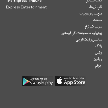
لائف اسٹائل
The Express Tribune
ٹاپ ٹرینڈ
Express Entertainment
دلچسپ و عجیب
صحت
سونے کے نرخ
پیٹرولیم مصنوعات کی قیمتیں
سائنس و ٹیکنالوجی
بلاگ
بزنس
ویڈیوز
جرائم