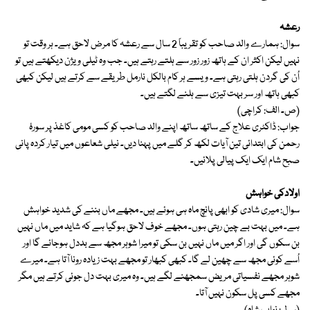
رعشہ
سوال: ہمارے والد صاحب کو تقریباً 2 سال سے رعشہ کا مرض لاحق ہے۔ ہر وقت تو
نہیں لیکن اکثر ان کے ہاتھ زور زور سے ہلتے رہتے ہیں۔ جب وہ ٹیلی ویژن دیکھتے ہیں تو
اُن کی گردن ہلتی رہتی ہے۔ ویسے ہر کام بالکل نارمل طریقے سے کرتے ہیں لیکن کبھی
کبھی ہاتھ اور سر بہت تیزی سے ہلنے لگتے ہیں۔
(ص۔ الف: کراچی)
جواب: ڈاکٹری علاج کے ساتھ ساتھ اپنے والد صاحب کو کسی مومی کاغذ پر سورۂ
رحمن کی ابتدائی تین آیات لکھ کر گلے میں پہنا دیں۔ نیلی شعاعوں میں تیار کردہ پانی
صبح شام ایک ایک پیالی پلائیں۔
اولادکی خواہش
سوال: میری شادی کو ابھی پانچ ماہ ہی ہوئے ہیں۔ مجھے ماں بننے کی شدید خواہش
ہے۔ میں بہت بے چین رہتی ہوں۔ مجھے خوف لاحق ہوگیا ہے کہ شاید میں ماں نہیں
بن سکوں گی اور اگر میں ماں نہیں بن سکی تو میرا شوہر مجھ سے بددل ہوجائے گا اور
اُسے کوئی مجھ سے چھین لے گا۔ کبھی کبھار تو مجھے بہت زیادہ رونا آتا ہے۔ میرے
شوہر مجھے نفسیاتی مریض سمجھنے لگے ہیں۔ وہ میری بہت دل جوئی کرتے ہیں مگر
مجھے کسی پل سکون نہیں آتا۔