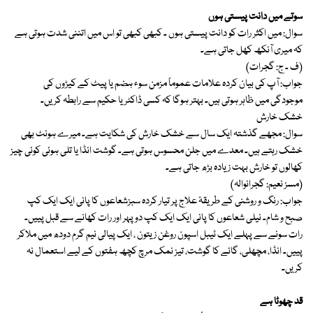
سوتے میں دانت پیستی ہوں
سوال: میں اکثر رات کو دانت پیستی ہوں ۔ کبھی کبھی تو اس میں اتننی شدت ہوتی ہے
کہ میری آنکھ کھل جاتی ہے۔
(ف ۔ ج: گجرات)
جواب: آپ کی بیان کردہ علامات عموماً مزمن سوء ہضم یا پیٹ کے کیڑوں کی
موجودگی میں ظاہر ہوتی ہیں۔ بہتر ہوگا کہ کسی ڈاکٹر یا حکیم سے رابطہ کریں۔
خشک خارش
سوال: مجھے گذشتہ ایک سال سے خشک خارش کی شکایت ہے۔ میرے ہونٹ بھی
خشک رہتے ہیں۔ معدے میں جلن محسوس ہوتی ہے۔ گوشت انڈا یا تلی ہوئی کوئی چیز
کھالوں تو خارش بہت زیادہ بڑھ جاتی ہے۔
(مسز نعیم: گجرانوالہ)
جواب: رنگ و روشنی کے طریقۂ علاج پر تیار کردہ سبزشعاعوں کا پانی ایک ایک کپ
صبح و شام۔ نیلی شعاعوں کا پانی ایک ایک کپ دوپہر اور رات کھانے سے قبل پییں۔
رات سونے سے پہلے ایک ٹیبل اسپون روغن زیتون ، ایک پیالی نیم گرم دودھ میں ملاکر
پییں۔ انڈا، مچھلی، گائے کا گوشت، تیز نمک مرچ کچھ ہفتوں کے لیے استعمال نہ
کریں۔
قد چھوٹا ہے