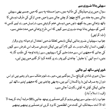
سہیلی بنانا ضروری ہے
سوال: میں پری میڈیکل کی طالبہ ہوں۔ میرا مسئلہ یہ ہے کہ میں جسے بھی سہیلی
بناتی ہوں وہ جلد ہی کالج چھوڑ کر چلی جاتی ہے یا میں جس لڑکی کی طرف دوستی کا
ہاتھ بڑھاتی ہوں وہ کچھ دنوں میں دوستی ختم کردیتی ہے۔ دراصل میرے لیے کسی نہ
کسی کو سہیلی بنانا بہت ضروری ہے کیوں کہ اس طرح پڑھائی میں مدد ملتی ہے۔
(ث: کراچی)
جواب: سہیلیاں ضرور بنائیں لیکن باہمی تعلقات میں اعتدال اور میانہ روی برقرار
رکھیں۔ انسان ایک دوسرے کے کام آتے ہیں لیکن دوستی صرف اس غرض سے کیوں
کی جائے کہ مجھے اس سے مدد ملے گی؟ سہیلیوں سے زیادہ توجہ کی طلب گار نہ
بنیں۔ اسمِ الہٰی ''یا جلیل'' چاندی کے پترے پر کندہ کروا کر گلے میں پہن لیں۔
شوہر اپنے ساتھ لے جائیں
سوال: میری شادی کو پانچ سال ہوگئے ہیں۔ میرے شوہر ملک سے باہر رہتے ہیں اور اس
دوران وہ صرف تین بار پاکستان آئے ہیں۔ وہ بھی چاہتے ہیں کہ مجھے اپنے ساتھ لے
جائیں لیکن کوئی نہ کوئی رکاوٹ آجاتی ہے۔
(ف۔ ا: اسلام آباد)
جواب: رات سونے سے پہلے وضو کرکے مصلّے پر بیٹھ جائیں۔101 مرتبہ آیت کریمہ لا
الہ الا انت سبحانک انی کنت من الظلمین کا ورد کریں اور مصلّے پر بیٹھے بیٹھے