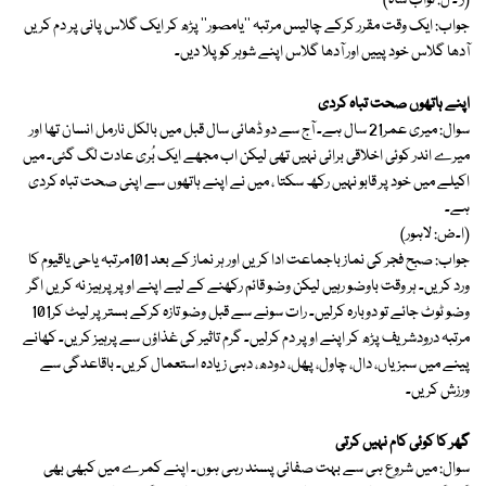
(ر ۔ ل: نواب شاہ)
جواب: ایک وقت مقرر کرکے چالیس مرتبہ ''یامصور'' پڑھ کر ایک گلاس پانی پر دم کریں
آدھا گلاس خود پییں اور آدھا گلاس اپنے شوہر کو پلا دیں۔
اپنے ہاتھوں صحت تباہ کردی
سوال: میری عمر21 سال ہے۔ آج سے دو ڈھائی سال قبل میں بالکل نارمل انسان تھا اور
میرے اندر کوئی اخلاقی برائی نہیں تھی لیکن اب مجھے ایک بُری عادت لگ گئی۔ میں
اکیلے میں خود پر قابو نہیں رکھ سکتا ، میں نے اپنے ہاتھوں سے اپنی صحت تباہ کردی
ہے۔
(ا۔ض: لاہور)
جواب: صبح فجر کی نماز باجماعت ادا کریں اور ہر نماز کے بعد 101مرتبہ یاحی یاقیوم کا
ورد کریں۔ ہر وقت باوضو رہیں لیکن وضو قائم رکھنے کے لیے اپنے اوپر پرہیز نہ کریں اگر
وضو ٹوٹ جائے تو دوبارہ کرلیں۔ رات سونے سے قبل وضو تازہ کرکے بستر پر لیٹ کر101
مرتبہ درودشریف پڑھ کر اپنے اوپر دم کرلیں۔ گرم تاثیر کی غذاؤں سے پرہیز کریں۔ کھانے
پینے میں سبزیاں، دال، چاول، پھل، دودھ، دہی زیادہ استعمال کریں۔ باقاعدگی سے
ورزش کریں۔
گھر کا کوئی کام نہیں کرتی
سوال: میں شروع ہی سے بہت صفائی پسند رہی ہوں۔ اپنے کمرے میں کبھی بھی