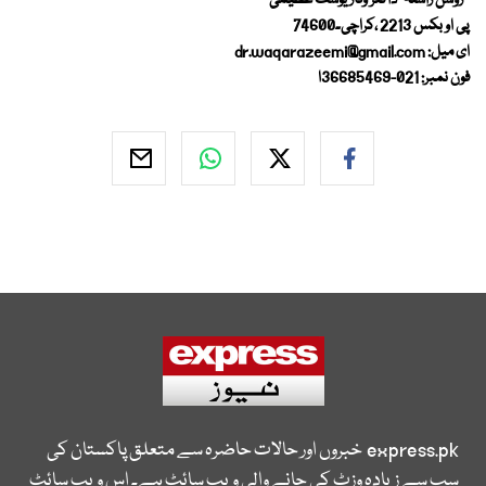
''روشن راستہ''ڈاکٹر وقار یوسف عظیمی
پی او بکس 2213 ،کراچی۔74600
ای میل:
dr.waqarazeemi@gmail.com
فون نمبر: 021-36685469ا
express.pk
خبروں اور حالات حاضرہ سے متعلق پاکستان کی
سب سے زیادہ وزٹ کی جانے والی ویب سائٹ ہے۔ اس ویب سائٹ