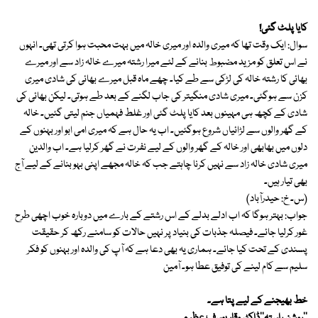
کایا پلٹ گئی!
سوال: ایک وقت تھا کہ میری والدہ اور میری خالہ میں بہت محبت ہوا کرتی تھی۔ انہوں
نے اس تعلق کو مزید مضبوط بنانے کے لئے میرا رشتہ میرے خالہ زاد سے اور میرے
بھائی کا رشتہ خالہ کی لڑکی سے طے کیا۔ چھے ماہ قبل میرے بھائی کی شادی میری
کزن سے ہوگئی۔ میری شادی منگیتر کی جاب لگنے کے بعد طے ہوتی۔ لیکن بھائی کی
شادی کے کچھ ہی مہینوں بعد کایا پلٹ گئی اور غلط فہمیاں جنم لیتی گئیں۔ خالہ
کے گھر والوں سے لڑائیاں شروع ہوگئیں۔ اب یہ حال ہے کہ میری امی ابو اور بہنوں کے
دلوں میں بھابھی اور خالہ کے گھر والوں کے لیے نفرت نے گھر کرلیا ہے۔ اب والدین
میری شادی خالہ زاد سے نہیں کرنا چاہتے جب کہ خالہ مجھے اپنی بہو بنانے کے لیے آج
بھی تیار ہیں۔
(س۔ خ: حیدرآباد)
جواب: بہتر ہوگا کہ اب ادلے بدلے کے اس رشتے کے بارے میں دوبارہ خوب اچھی طرح
غور کرلیا جائے۔ فیصلہ جذبات کی بنیاد پر نہیں حالات کو سامنے رکھ کر حقیقت
پسندی کے تحت کیا جائے۔ ہماری یہ بھی دعا ہے کہ آپ کی والدہ اور بہنوں کو فکر
سلیم سے کام لینے کی توفیق عطا ہو۔ آمین
خط بھیجنے کے لیے پتا ہے۔